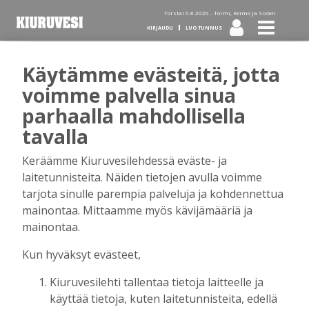
Torstai 6.8.2026 -
Toimi, Keimo ja Sixten
KIRJAUDU
LUO TUNNUS
Käytämme evästeitä, jotta
Tilaa Kiuruvesi-lehti diginä
voimme palvella sinua
parhaalla mahdollisella
tai kotiinkannettuna!
tavalla
Keräämme Kiuruvesilehdessä eväste- ja
Kirjaudu
laitetunnisteita. Näiden tietojen avulla voimme
tarjota sinulle parempia palveluja ja kohdennettua
mainontaa. Mittaamme myös kävijämääriä ja
Sähköposti
mainontaa.
Kun hyväksyt evästeet,
Kiuruvesilehti tallentaa tietoja laitteelle ja
Salasana
käyttää tietoja, kuten laitetunnisteita, edellä