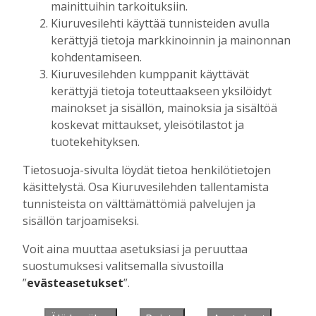
mainittuihin tarkoituksiin.
Kiuruvesilehti käyttää tunnisteiden avulla
kerättyjä tietoja markkinoinnin ja mainonnan
Muista minut
kohdentamiseen.
Kiuruvesilehden kumppanit käyttävät
kerättyjä tietoja toteuttaakseen yksilöidyt
mainokset ja sisällön, mainoksia ja sisältöä
koskevat mittaukset, yleisötilastot ja
Unohtuiko salasana?
tuotekehityksen.
Jos sinulla ei ole vielä tunnusta, hanki
Tietosuoja-sivulta löydät tietoa henkilötietojen
se tästä.
käsittelystä. Osa Kiuruvesilehden tallentamista
tunnisteista on välttämättömiä palvelujen ja
sisällön tarjoamiseksi.
Voit aina muuttaa asetuksiasi ja peruuttaa
Käyntiosoite
:
Kiuruvesi Lehti oy
suostumuksesi valitsemalla sivustoilla
Niemistenkatu 4
”
evästeasetukset
”.
Kiuruvesi
Postiosoite
:
Kiuruvesi Lehti oy