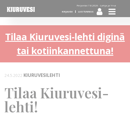
Perjantai 7.8.2026 -
Lahja ja Yrsa
KIRJAUDU
LUO TUNNUS
Tilaa Kiuruvesi-lehti diginä
tai kotiinkannettuna!
KIURUVESILEHTI
24.5.2022
Tilaa Kiuruvesi-
lehti!