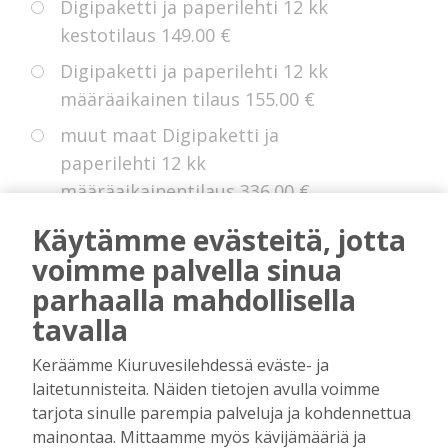
Digipaketti ja paperilehti 12 kk
kestotilaus
149.00 €
Digipaketti ja paperilehti 12 kk
määräaikainen tilaus
155.00 €
muut maat Digipaketti ja
paperilehti 12 kk
määräaikainentilaus
336.00 €
Eurooppa Digipaketti ja paperilehti
Käytämme evästeitä, jotta
12 kk kestotilaus
225.00 €
voimme palvella sinua
parhaalla mahdollisella
tavalla
* Voit hyödyntää kokeiluetua, jollei sinulla
Keräämme Kiuruvesilehdessä eväste- ja
ole ollut digitilausta voimassa edellisten 14
laitetunnisteita. Näiden tietojen avulla voimme
kuukauden aikana.
tarjota sinulle parempia palveluja ja kohdennettua
mainontaa. Mittaamme myös kävijämääriä ja