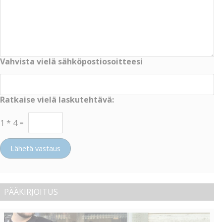
Vahvista vielä sähköpostiosoitteesi
Ratkaise vielä laskutehtävä:
1
*
4
=
Lähetä vastaus
PÄÄKIRJOITUS