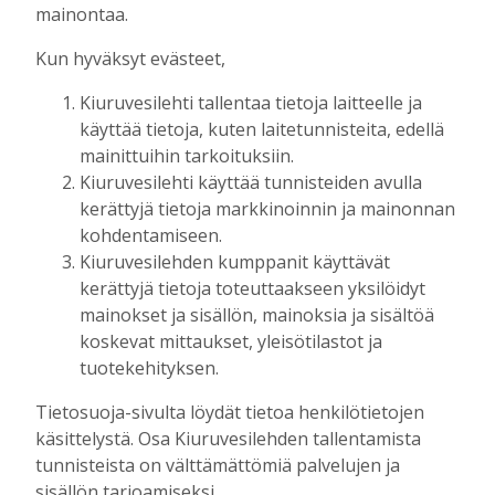
Tilausten sisältö
mainontaa.
Kun hyväksyt evästeet,
Digitilaus
sisältää
Kiuruvesilehti.fi
:n
Kiuruvesilehti tallentaa tietoja laitteelle ja
uutisvirran, uudet näköislehdet,
käyttää tietoja, kuten laitetunnisteita, edellä
näköislehtien arkiston ja tulevaisuudessa
mainittuihin tarkoituksiin.
sähköpostiin lähetettävän uutiskirjeen.
Kiuruvesilehti käyttää tunnisteiden avulla
kerättyjä tietoja markkinoinnin ja mainonnan
Digitilaukseen kuuluva Kiuruvesi-lehden
kohdentamiseen.
näköislehti
julkaistaan tiistai-iltaisin klo 20
Kiuruvesilehden kumppanit käyttävät
osoitteessa kiuruvesilehti.fi/nakoislehti.
kerättyjä tietoja toteuttaakseen yksilöidyt
mainokset ja sisällön, mainoksia ja sisältöä
Paperilehtitilaus
sisältää joka viikko
koskevat mittaukset, yleisötilastot ja
(paitsi vko 52) ilmestyvän paperilehden
tuotekehityksen.
kotiin kannettuna, Kiuruvesi-lehden
Tietosuoja-sivulta löydät tietoa henkilötietojen
julkaisemat erikois- ja liitelehdet.
käsittelystä. Osa Kiuruvesilehden tallentamista
tunnisteista on välttämättömiä palvelujen ja
Jos sinulla on kysymyksiä kansainvälisistä
sisällön tarjoamiseksi.