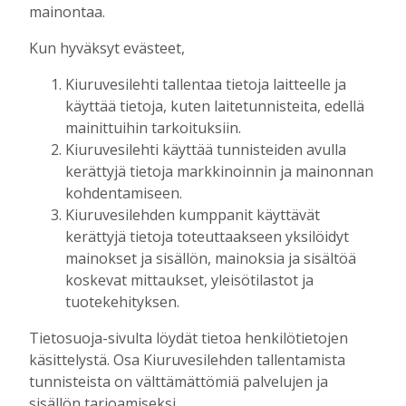
Tilausten sisältö
mainontaa.
Kun hyväksyt evästeet,
Digitilaus
sisältää
Kiuruvesilehti.fi
:n
Kiuruvesilehti tallentaa tietoja laitteelle ja
uutisvirran, uudet näköislehdet,
käyttää tietoja, kuten laitetunnisteita, edellä
näköislehtien arkiston ja tulevaisuudessa
mainittuihin tarkoituksiin.
sähköpostiin lähetettävän uutiskirjeen.
Kiuruvesilehti käyttää tunnisteiden avulla
kerättyjä tietoja markkinoinnin ja mainonnan
Digitilaukseen kuuluva Kiuruvesi-lehden
kohdentamiseen.
näköislehti
julkaistaan tiistai-iltaisin klo 20
Kiuruvesilehden kumppanit käyttävät
osoitteessa kiuruvesilehti.fi/nakoislehti.
kerättyjä tietoja toteuttaakseen yksilöidyt
mainokset ja sisällön, mainoksia ja sisältöä
Paperilehtitilaus
sisältää joka viikko
koskevat mittaukset, yleisötilastot ja
(paitsi vko 52) ilmestyvän paperilehden
tuotekehityksen.
kotiin kannettuna, Kiuruvesi-lehden
Tietosuoja-sivulta löydät tietoa henkilötietojen
julkaisemat erikois- ja liitelehdet.
käsittelystä. Osa Kiuruvesilehden tallentamista
tunnisteista on välttämättömiä palvelujen ja
Jos sinulla on kysymyksiä kansainvälisistä
sisällön tarjoamiseksi.