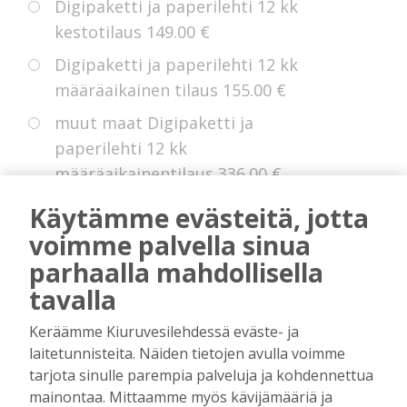
Digipaketti ja paperilehti 12 kk
kestotilaus
149.00 €
Digipaketti ja paperilehti 12 kk
määräaikainen tilaus
155.00 €
muut maat Digipaketti ja
paperilehti 12 kk
määräaikainentilaus
336.00 €
Eurooppa Digipaketti ja paperilehti
Käytämme evästeitä, jotta
12 kk kestotilaus
225.00 €
voimme palvella sinua
parhaalla mahdollisella
tavalla
* Voit hyödyntää kokeiluetua, jollei sinulla
Keräämme Kiuruvesilehdessä eväste- ja
ole ollut digitilausta voimassa edellisten 14
laitetunnisteita. Näiden tietojen avulla voimme
kuukauden aikana.
tarjota sinulle parempia palveluja ja kohdennettua
mainontaa. Mittaamme myös kävijämääriä ja