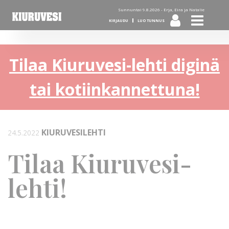
Sunnuntai 9.8.2026 -
Erja, Eira ja Natalie
KIRJAUDU
LUO TUNNUS
Tilaa Kiuruvesi-lehti diginä
tai kotiinkannettuna!
KIURUVESILEHTI
24.5.2022
Tilaa Kiuruvesi-
lehti!