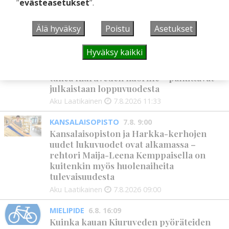
”
evästeasetukset
”.
ostopalvelulääkäri – tarkoituksena on
helpottaa kaupunkien lääkäripulaa
Älä hyväksy
Poistu
Asetukset
Aku Laatikainen
7.8.2026
12:00
Hyväksy kaikki
GOLF
7.8. 11:33
Golftapahtuma tuotti jälleen komeasti
tukea Kiuruveden nuorille – palkittavat
julkaistaan loppuvuodesta
Aku Laatikainen
7.8.2026
11:33
KANSALAISOPISTO
7.8. 9:00
Kansalaisopiston ja Harkka-kerhojen
uudet lukuvuodet ovat alkamassa –
rehtori Maija-Leena Kemppaisella on
kuitenkin myös huolenaiheita
tulevaisuudesta
Aku Laatikainen
7.8.2026
09:00
MIELIPIDE
6.8. 16:09
Kuinka kauan Kiuruveden pyöräteiden