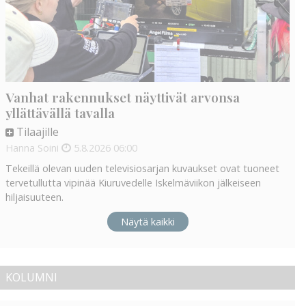
Vanhat rakennukset näyttivät arvonsa
yllättävällä tavalla
Tilaajille
Hanna Soini
5.8.2026
06:00
Tekeillä olevan uuden televisiosarjan kuvaukset ovat tuoneet
tervetullutta vipinää Kiuruvedelle Iskelmäviikon jälkeiseen
hiljaisuuteen.
Näytä kaikki
KOLUMNI