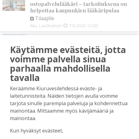
ostopalvelulääkäri – tarkoituksena on
helpottaa kaupunkien lääkäripulaa
Tilaajille
Aku Laatikainen
7.8.2026
12:00
Golftapahtuma tuotti jälleen komeasti
tukea Kiuruveden nuorille – palkittavat
Käytämme evästeitä, jotta
julkaistaan loppuvuodesta
voimme palvella sinua
Tilaajille
parhaalla mahdollisella
Aku Laatikainen
7.8.2026
11:33
tavalla
Biokaasu, Hingunniemi, tiet,
rahoitusasiat, työllisyys, lääkäripula… –
Keräämme Kiuruvesilehdessä eväste- ja
ministeri Sari Essayahin kanssa piisasi
laitetunnisteita. Näiden tietojen avulla voimme
keskustelunaiheita
tarjota sinulle parempia palveluja ja kohdennettua
Tilaajille
mainontaa. Mittaamme myös kävijämääriä ja
Aku Laatikainen
6.8.2026
16:00
mainontaa.
OP Kaskimaan vakavaraisuus vahvistui –
Kun hyväksyt evästeet,
korkotason muutos heijastui alkuvuoden
tulokseen