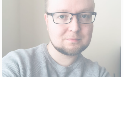
Vähempikin riittäisi?
Aku Laatikainen
31.7.2026
09:00
Tämän vuoden marraskuussa ilmestyy kaikkien aikojen
odotetuin ja ennakkotilatuin, ja hyvin todennäköisesti myös
kaikkien aikojen myydyimmäksi videopeliksi nouseva GTA VI.