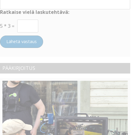
Ratkaise vielä laskutehtävä:
5
*
3
=
Lähetä vastaus
PÄÄKIRJOITUS