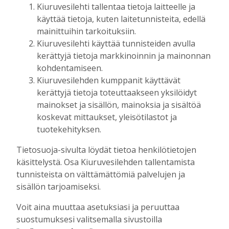
Kiuruvesilehti tallentaa tietoja laitteelle ja
Tilaajille
käyttää tietoja, kuten laitetunnisteita, edellä
Toimitus
6.8.2026
13:18
mainittuihin tarkoituksiin.
Kiuruvesilehti käyttää tunnisteiden avulla
Mikko Remes täyttää 50 vuotta – vaikka
villitystäkin on havaittavissa, sanoo
kerättyjä tietoja markkinoinnin ja mainonnan
syntymäpäiväsankari oppineensa myös
kohdentamiseen.
hölläämään vauhtia
Kiuruvesilehden kumppanit käyttävät
Tilaajille
kerättyjä tietoja toteuttaakseen yksilöidyt
Aku Laatikainen
5.8.2026
09:00
mainokset ja sisällön, mainoksia ja sisältöä
koskevat mittaukset, yleisötilastot ja
tuotekehityksen.
UUSIMMAT
Tietosuoja-sivulta löydät tietoa henkilötietojen
käsittelystä. Osa Kiuruvesilehden tallentamista
MIELIPIDE
7.8. 12:26
tunnisteista on välttämättömiä palvelujen ja
Terveisiä eduskuntaan
sisällön tarjoamiseksi.
Vilho Ruotsalainen
7.8.2026
12:26
Voit aina muuttaa asetuksiasi ja peruuttaa
HYVINVOINTIALUE
7.8. 12:00
suostumuksesi valitsemalla sivustoilla
Kiuruvedelle ja Iisalmeen