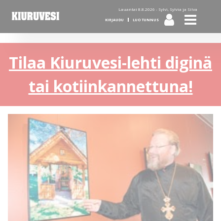
Lauantai 8.8.2026 -
Sylvi, Sylvia ja Silva
KIRJAUDU
LUO TUNNUS
Tilaa Kiuruvesi-lehti diginä
tai kotiinkannettuna!