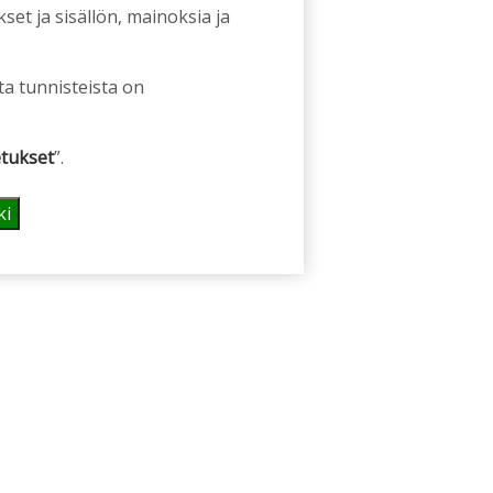
et ja sisällön, mainoksia ja
ta tunnisteista on
tukset
”.
ki