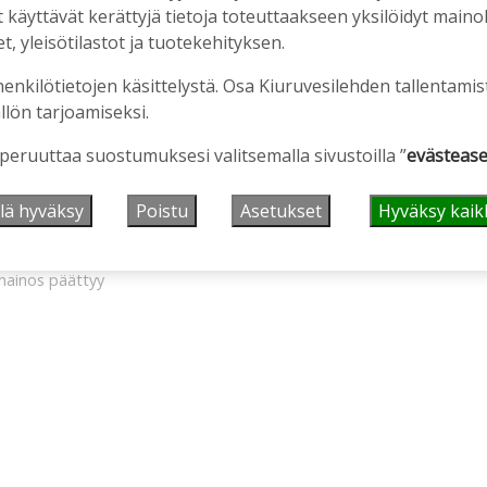
äyttävät kerättyjä tietoja toteuttaakseen yksilöidyt mainoks
, yleisötilastot ja tuotekehityksen.
henkilötietojen käsittelystä. Osa Kiuruvesilehden tallentamis
llön tarjoamiseksi.
 peruuttaa suostumuksesi valitsemalla sivustoilla ”
evästease
lä hyväksy
Poistu
Asetukset
Hyväksy kaik
ainos päättyy