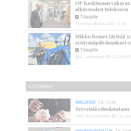
OP Kaskimaan vakavarai
alkuvuoden tulokseen
Tilaajille
Toimitus
6.8.2026
13:18
Mikko Remes täyttää 50 
syntymäpäiväsankari o
Tilaajille
Aku Laatikainen
5.8.2026
0
UUSIMMAT
MIELIPIDE
7.8. 12:26
Terveisiä eduskuntaan
Vilho Ruotsalainen
7.8.202
HYVINVOINTIALUE
7.8. 12:0