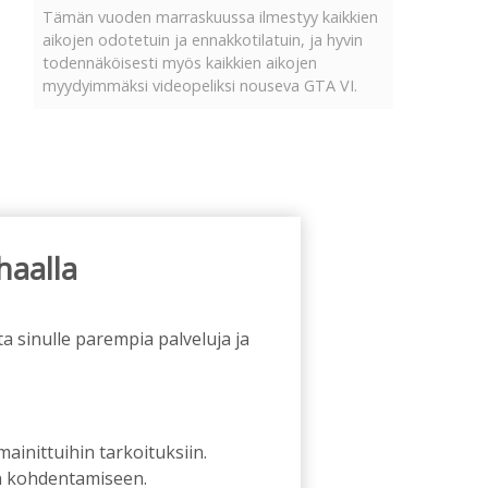
Tämän vuoden marraskuussa ilmestyy kaikkien
aikojen odotetuin ja ennakkotilatuin, ja hyvin
todennäköisesti myös kaikkien aikojen
myydyimmäksi videopeliksi nouseva GTA VI.
haalla
a sinulle parempia palveluja ja
 mainittuihin tarkoituksiin.
an kohdentamiseen.