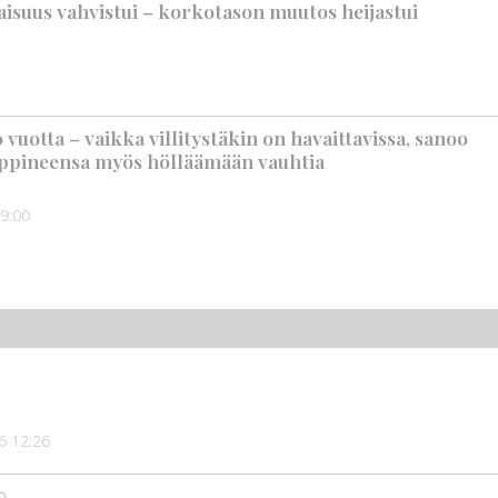
suus vahvistui – korkotason muutos heijastui
vuotta – vaikka villitystäkin on havaittavissa, sanoo
ppineensa myös hölläämään vauhtia
9:00
6
12:26
0