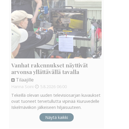
Vanhat rakennukset näyttivät
arvonsa yllättävällä tavalla
Tilaajille
Hanna Soini
5.8.2026
06:00
Tekeillä olevan uuden televisiosarjan kuvaukset
ovat tuoneet tervetullutta vipinää Kiuruvedelle
Iskelmäviikon jälkeiseen hiljaisuuteen.
Näytä kaikki