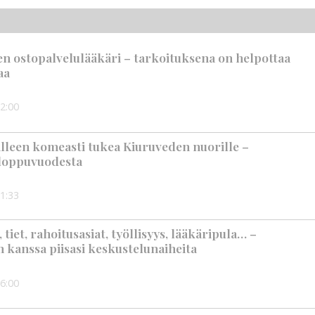
en ostopalvelulääkäri – tarkoituksena on helpottaa
aa
2:00
älleen komeasti tukea Kiuruveden nuorille –
n loppuvuodesta
1:33
iet, rahoitusasiat, työllisyys, lääkäripula… –
n kanssa piisasi keskustelunaiheita
6:00