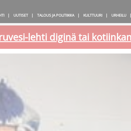
HTI
UUTISET
TALOUS JA POLITIIKKA
KULTTUURI
URHEILU
ruvesi-lehti diginä tai kotiink