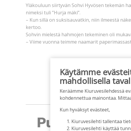
Yläkouluun siirtyvän Sohvi Hyvösen tekemän ha
nimeksi tuli ”Hurja mäki”.
– Kun sillä on suksisauvatkin, niin ilmeestä näk
kertoo.
Sohvin mielestä hahmojen tekeminen oli mukav
– Viime vuonna teimme naamarit paperimassasta
Käytämme evästeitä
mahdollisella taval
Keräämme Kiuruvesilehdessä eväst
kohdennettua mainontaa. Mitta
Kun hyväksyt evästeet,
Kiuruvesilehti tallentaa tiet
Kiuruvesilehti käyttää tun