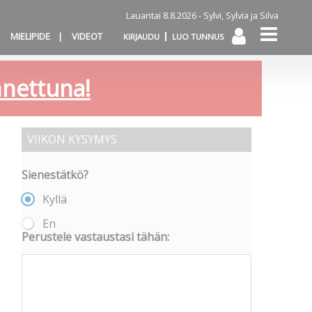
Lauantai 8.8.2026 -
Sylvi, Sylvia ja Silva
MIELIPIDE
VIDEOT
KIRJAUDU
LUO TUNNUS
annettuna!
VIIKON KYSYMYS
Sienestätkö?
Kyllä
En
Perustele vastaustasi tähän: