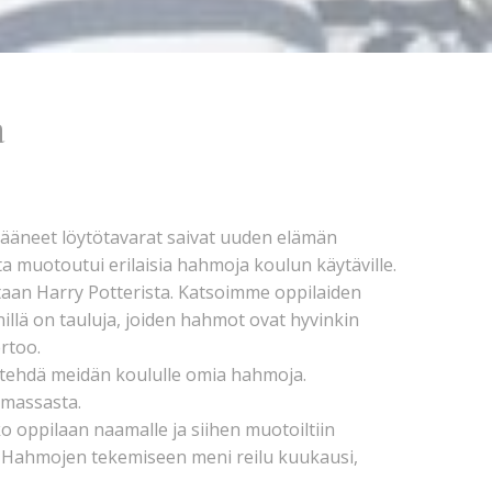
a
äneet löytötavarat saivat uuden elämän
sta muotoutui erilaisia hahmoja koulun käytäville.
staan Harry Potterista. Katsoimme oppilaiden
illä on tauluja, joiden hahmot ovat hyvinkin
rtoo.
 tehdä meidän koululle omia hahmoja.
imassasta.
 oppilaan naamalle ja siihen muotoiltiin
. Hahmojen tekemiseen meni reilu kuukausi,