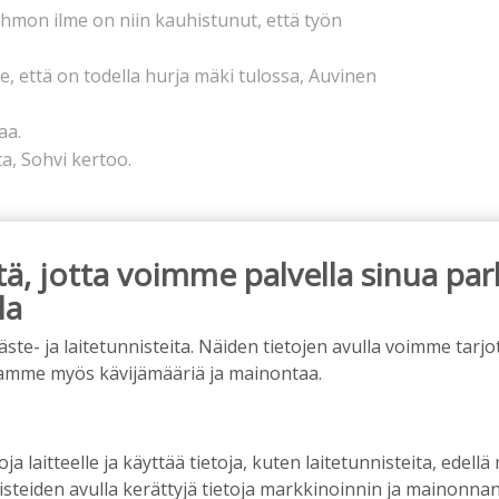
hmon ilme on niin kauhistunut, että työn
ee, että on todella hurja mäki tulossa, Auvinen
aa.
, Sohvi kertoo.
, jotta voimme palvella sinua par
la
e- ja laitetunnisteita. Näiden tietojen avulla voimme tarjot
amme myös kävijämääriä ja mainontaa.
mainos alkaa
oja laitteelle ja käyttää tietoja, kuten laitetunnisteita, edellä
nisteiden avulla kerättyjä tietoja markkinoinnin ja mainonn