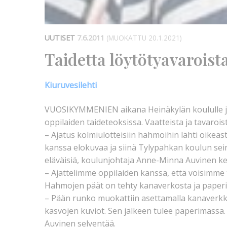
UUTISET
7.6.2011
(MUOKATTU 20.1.2021)
Taidetta löytötyavaroist
Kiuruvesilehti
VUOSIKYMMENIEN aikana Heinäkylän koululle jä
oppilaiden taideteoksissa. Vaatteista ja tavaroi
– Ajatus kolmiulotteisiin hahmoihin lähti oikea
kanssa elokuvaa ja siinä Tylypahkan koulun sein
eläväisiä, koulunjohtaja Anne-Minna Auvinen ke
– Ajattelimme oppilaiden kanssa, että voisimme
Hahmojen päät on tehty kanaverkosta ja paper
– Pään runko muokattiin asettamalla kanaverkko
kasvojen kuviot. Sen jälkeen tulee paperimassa
Auvinen selventää.