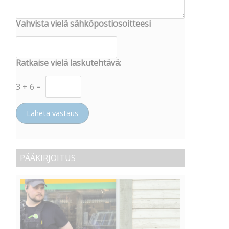
Vahvista vielä sähköpostiosoitteesi
Ratkaise vielä laskutehtävä:
3
+
6
=
Lähetä vastaus
PÄÄKIRJOITUS