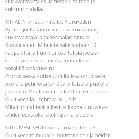
kiuruvetisyyttä esillä tieteen, taiteen tai
kulttuurin alalla.
MITALIN on suunnitellut Kiuruveden
Ryönänjoelta lähtöisin oleva kuvataiteilija,
kuvanveistäjä ja taidemaalari Antero
Ruotsalainen. Mitaleita valmistetaan 10
kappaletta ja huomionosoituksia jaetaan
vuosittain, ei välttämättä kuitenkaan
peräkkäisinä vuosina.
Pronssisessa kotiseutumitalissa on toisella
puolella pehmeitä laineita ja toisella puolella
juurakko. Mitalin reunaa kiertää teksti Juuret
Kiuruvedellä – tehtävä muualla.
Mitali on nähtävillä keskiviikkona Kiuruvesi-
lehden osastolla iskelmäjuhla-alueella.
KIURUVESI-SEURA on kiuruvetisten sekä
Kiuruvedeltä muualle muuttaneiden ja heidän