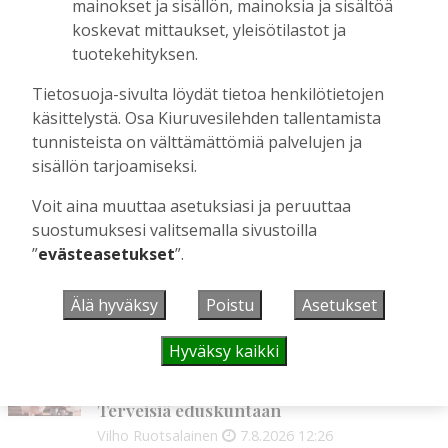
OP Kaskimaan vakavaraisuus vahvistui –
mainokset ja sisällön, mainoksia ja sisältöä
korkotason muutos heijastui alkuvuoden
koskevat mittaukset, yleisötilastot ja
tulokseen
tuotekehityksen.
Tilaajille
Tietosuoja-sivulta löydät tietoa henkilötietojen
Toimitus
6.8.2026
13:18
käsittelystä. Osa Kiuruvesilehden tallentamista
Mikko Remes täyttää 50 vuotta – vaikka
tunnisteista on välttämättömiä palvelujen ja
villitystäkin on havaittavissa, sanoo
sisällön tarjoamiseksi.
syntymäpäiväsankari oppineensa myös
hölläämään vauhtia
Voit aina muuttaa asetuksiasi ja peruuttaa
Tilaajille
suostumuksesi valitsemalla sivustoilla
Aku Laatikainen
5.8.2026
09:00
”
evästeasetukset
”.
Älä hyväksy
Poistu
Asetukset
UUSIMMAT
Hyväksy kaikki
MIELIPIDE
7.8. 12:26
Terveisiä eduskuntaan
Vilho Ruotsalainen
7.8.2026
12:26