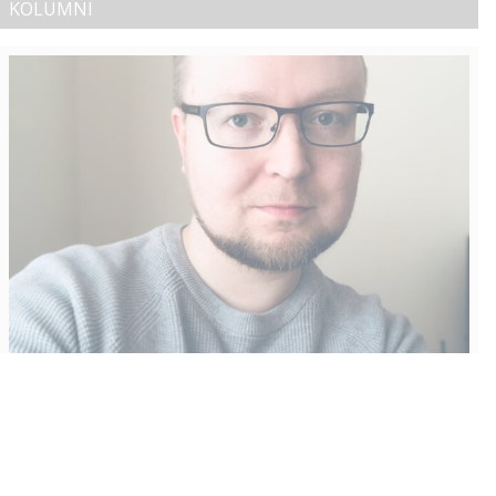
KOLUMNI
Vähempikin riittäisi?
Aku Laatikainen
31.7.2026
09:00
Tämän vuoden marraskuussa ilmestyy kaikkien aikojen