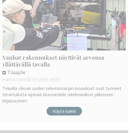
Vanhat rakennukset näyttivät arvonsa
yllättävällä tavalla
Tilaajille
Hanna Soini
5.8.2026
06:00
Tekeillä olevan uuden televisiosarjan kuvaukset ovat tuoneet
tervetullutta vipinää Kiuruvedelle Iskelmäviikon jälkeiseen
hiljaisuuteen.
Näytä kaikki