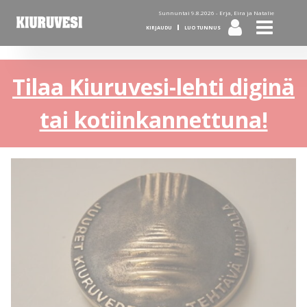
Sunnuntai 9.8.2026 -
Erja, Eira ja Natalie
KIRJAUDU
LUO TUNNUS
Tilaa Kiuruvesi-lehti diginä
tai kotiinkannettuna!