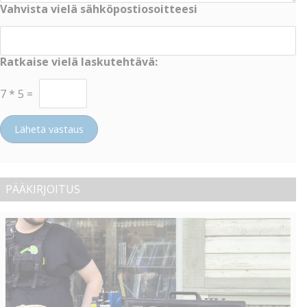
Vahvista vielä sähköpostiosoitteesi
Ratkaise vielä laskutehtävä:
7
*
5
=
Lähetä vastaus
PÄÄKIRJOITUS