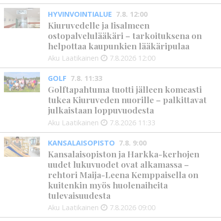
HYVINVOINTIALUE
7.8. 12:00
Kiuruvedelle ja Iisalmeen
ostopalvelulääkäri – tarkoituksena on
helpottaa kaupunkien lääkäripulaa
Aku Laatikainen
7.8.2026
12:00
GOLF
7.8. 11:33
Golftapahtuma tuotti jälleen komeasti
tukea Kiuruveden nuorille – palkittavat
julkaistaan loppuvuodesta
Aku Laatikainen
7.8.2026
11:33
KANSALAISOPISTO
7.8. 9:00
Kansalaisopiston ja Harkka-kerhojen
uudet lukuvuodet ovat alkamassa –
rehtori Maija-Leena Kemppaisella on
kuitenkin myös huolenaiheita
tulevaisuudesta
Aku Laatikainen
7.8.2026
09:00