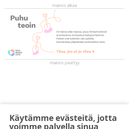
mainos alkaa
mainos päättyy
Käytämme evästeitä, jotta
voimme palvella sinua
AIEMMIN AIHEESTA