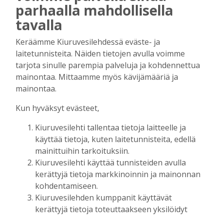
parhaalla mahdollisella
Kiuruvedelle ja Iisalmeen
tavalla
ostopalvelulääkäri – tarkoituksena on
helpottaa kaupunkien lääkäripulaa
Keräämme Kiuruvesilehdessä eväste- ja
Tilaajille
laitetunnisteita. Näiden tietojen avulla voimme
tarjota sinulle parempia palveluja ja kohdennettua
Aku Laatikainen
7.8.2026
12:00
mainontaa. Mittaamme myös kävijämääriä ja
Golftapahtuma tuotti jälleen komeasti
mainontaa.
tukea Kiuruveden nuorille – palkittavat
julkaistaan loppuvuodesta
Kun hyväksyt evästeet,
Tilaajille
Kiuruvesilehti tallentaa tietoja laitteelle ja
Aku Laatikainen
7.8.2026
11:33
käyttää tietoja, kuten laitetunnisteita, edellä
Biokaasu, Hingunniemi, tiet,
mainittuihin tarkoituksiin.
rahoitusasiat, työllisyys, lääkäripula… –
Kiuruvesilehti käyttää tunnisteiden avulla
ministeri Sari Essayahin kanssa piisasi
kerättyjä tietoja markkinoinnin ja mainonnan
keskustelunaiheita
kohdentamiseen.
Tilaajille
Kiuruvesilehden kumppanit käyttävät
Aku Laatikainen
6.8.2026
16:00
kerättyjä tietoja toteuttaakseen yksilöidyt