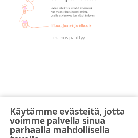
mainos päättyy
AIEMMIN AIHEESTA
Käytämme evästeitä, jotta
voimme palvella sinua
Kiuruvedelle ja Iisalmeen
parhaalla mahdollisella
ostopalvelulääkäri – tarkoituksena on
helpottaa kaupunkien lääkäripulaa