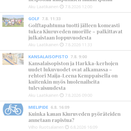
Aku Laatikainen
7.8.2026
12:00
GOLF
7.8. 11:33
Golftapahtuma tuotti jälleen komeasti
tukea Kiuruveden nuorille – palkittavat
julkaistaan loppuvuodesta
Aku Laatikainen
7.8.2026
11:33
KANSALAISOPISTO
7.8. 9:00
Kansalaisopiston ja Harkka-kerhojen
uudet lukuvuodet ovat alkamassa –
rehtori Maija-Leena Kemppaisella on
kuitenkin myös huolenaiheita
tulevaisuudesta
Aku Laatikainen
7.8.2026
09:00
MIELIPIDE
6.8. 16:09
Kuinka kauan Kiuruveden pyöräteiden
annetaan rapistua?
Vilho Ruotsalainen
6.8.2026
16:09