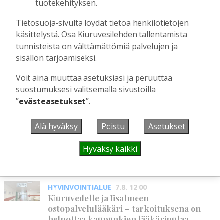
Toimitus
6.8.2026
13:18
tuotekehityksen.
Mikko Remes täyttää 50 vuotta – vaikka
Tietosuoja-sivulta löydät tietoa henkilötietojen
villitystäkin on havaittavissa, sanoo
käsittelystä. Osa Kiuruvesilehden tallentamista
syntymäpäiväsankari oppineensa myös
tunnisteista on välttämättömiä palvelujen ja
hölläämään vauhtia
sisällön tarjoamiseksi.
Tilaajille
Aku Laatikainen
5.8.2026
09:00
Voit aina muuttaa asetuksiasi ja peruuttaa
suostumuksesi valitsemalla sivustoilla
”
evästeasetukset
”.
UUSIMMAT
Älä hyväksy
Poistu
Asetukset
MIELIPIDE
7.8. 12:26
Hyväksy kaikki
Terveisiä eduskuntaan
Vilho Ruotsalainen
7.8.2026
12:26
HYVINVOINTIALUE
7.8. 12:00
Kiuruvedelle ja Iisalmeen
ostopalvelulääkäri – tarkoituksena on
helpottaa kaupunkien lääkäripulaa