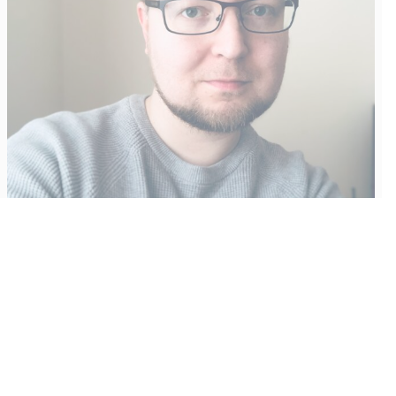
Vähempikin riittäisi?
Aku Laatikainen
31.7.2026
09:00
Tämän vuoden marraskuussa ilmestyy kaikkien aikojen
odotetuin ja ennakkotilatuin, ja hyvin todennäköisesti myös
kaikkien aikojen myydyimmäksi videopeliksi nouseva GTA VI.