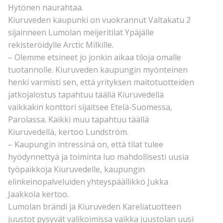
Hytönen naurahtaa.
Kiuruveden kaupunki on vuokrannut Valtakatu 2
sijainneen Lumolan meijeritilat Ypäjälle
rekisteröidylle Arctic Milkille.
– Olemme etsineet jo jonkin aikaa tiloja omalle
tuotannolle. Kiuruveden kaupungin myönteinen
henki varmisti sen, että yrityksen maitotuotteiden
jatkojalostus tapahtuu täällä Kiuruvedellä
vaikkakin konttori sijaitsee Etelä-Suomessa,
Parolassa. Kaikki muu tapahtuu täällä
Kiuruvedellä, kertoo Lundström.
– Kaupungin intressinä on, että tilat tulee
hyödynnettyä ja toiminta luo mahdollisesti uusia
työpaikkoja Kiuruvedelle, kaupungin
elinkeinopalveluiden yhteyspäällikkö Jukka
Jaakkola kertoo.
Lumolan brändi ja Kiuruveden Kareliatuotteen
juustot pysyvät valikoimissa vaikka juustolan uusi