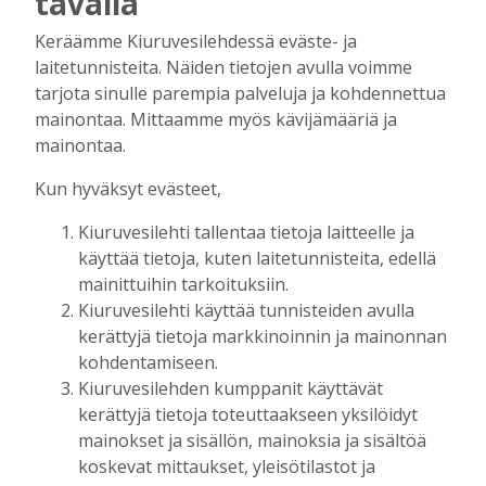
tavalla
Tilaajille
Keräämme Kiuruvesilehdessä eväste- ja
Aku Laatikainen
7.8.2026
12:00
laitetunnisteita. Näiden tietojen avulla voimme
Golftapahtuma tuotti jälleen komeasti
tarjota sinulle parempia palveluja ja kohdennettua
tukea Kiuruveden nuorille – palkittavat
mainontaa. Mittaamme myös kävijämääriä ja
julkaistaan loppuvuodesta
mainontaa.
Tilaajille
Aku Laatikainen
7.8.2026
11:33
Kun hyväksyt evästeet,
Biokaasu, Hingunniemi, tiet,
Kiuruvesilehti tallentaa tietoja laitteelle ja
rahoitusasiat, työllisyys, lääkäripula… –
käyttää tietoja, kuten laitetunnisteita, edellä
ministeri Sari Essayahin kanssa piisasi
mainittuihin tarkoituksiin.
keskustelunaiheita
Kiuruvesilehti käyttää tunnisteiden avulla
Tilaajille
kerättyjä tietoja markkinoinnin ja mainonnan
Aku Laatikainen
6.8.2026
16:00
kohdentamiseen.
OP Kaskimaan vakavaraisuus vahvistui –
Kiuruvesilehden kumppanit käyttävät
korkotason muutos heijastui alkuvuoden
kerättyjä tietoja toteuttaakseen yksilöidyt
tulokseen
mainokset ja sisällön, mainoksia ja sisältöä
Tilaajille
koskevat mittaukset, yleisötilastot ja