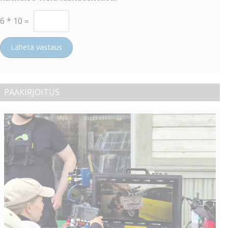
6
*
10
=
Lähetä vastaus
PÄÄKIRJOITUS