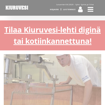
Lauantai 8.8.2026 -
Sylvi, Sylvia ja Silva
KIRJAUDU
LUO TUNNUS
Tilaa Kiuruvesi-lehti diginä
tai kotiinkannettuna!