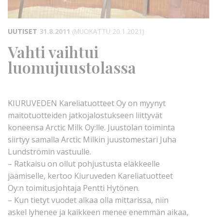
UUTISET
31.8.2011
(MUOKATTU 20.1.2021)
Vahti vaihtui
luomujuustolassa
KIURUVEDEN Kareliatuotteet Oy on myynyt
maitotuotteiden jatkojalostukseen liittyvät
koneensa Arctic Milk Oy:lle. Juustolan toiminta
siirtyy samalla Arctic Milkin juustomestari Juha
Lundströmin vastuulle.
– Ratkaisu on ollut pohjustusta eläkkeelle
jäämiselle, kertoo Kiuruveden Kareliatuotteet
Oy:n toimitusjohtaja Pentti Hytönen.
– Kun tietyt vuodet alkaa olla mittarissa, niin
askel lyhenee ja kaikkeen menee enemmän aikaa,