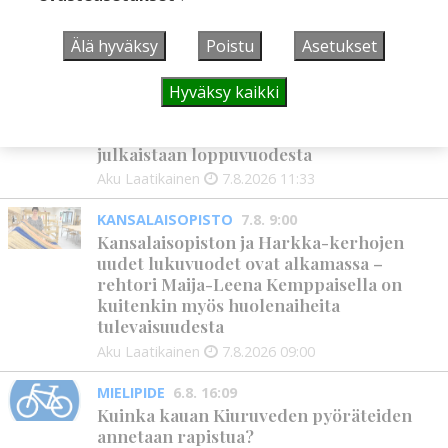
ostopalvelulääkäri – tarkoituksena on
helpottaa kaupunkien lääkäripulaa
Älä hyväksy
Poistu
Asetukset
Aku Laatikainen
7.8.2026
12:00
GOLF
7.8. 11:33
Hyväksy kaikki
Golftapahtuma tuotti jälleen komeasti
tukea Kiuruveden nuorille – palkittavat
julkaistaan loppuvuodesta
Aku Laatikainen
7.8.2026
11:33
KANSALAISOPISTO
7.8. 9:00
Kansalaisopiston ja Harkka-kerhojen
uudet lukuvuodet ovat alkamassa –
rehtori Maija-Leena Kemppaisella on
kuitenkin myös huolenaiheita
tulevaisuudesta
Aku Laatikainen
7.8.2026
09:00
MIELIPIDE
6.8. 16:09
Kuinka kauan Kiuruveden pyöräteiden
annetaan rapistua?