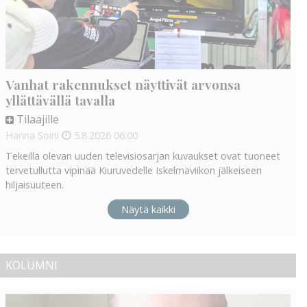
Vanhat rakennukset näyttivät arvonsa
yllättävällä tavalla
Tilaajille
Hanna Soini
5.8.2026
06:00
Tekeillä olevan uuden televisiosarjan kuvaukset ovat tuoneet
tervetullutta vipinää Kiuruvedelle Iskelmäviikon jälkeiseen
hiljaisuuteen.
Näytä kaikki
KOLUMNI