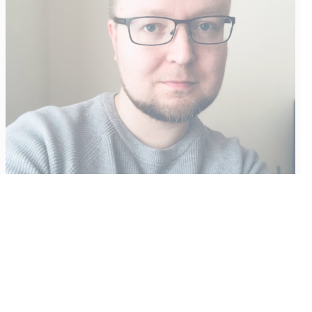
Vähempikin riittäisi?
Aku Laatikainen
31.7.2026
09:00
Tämän vuoden marraskuussa ilmestyy kaikkien aikojen
odotetuin ja ennakkotilatuin, ja hyvin todennäköisesti myös
kaikkien aikojen myydyimmäksi videopeliksi nouseva GTA VI.