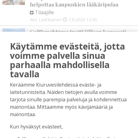
helpottaa kaupunkien lääkäripulaa
Tilaajille
Aku Laatikainen
7.8.2026
12:00
Golftapahtuma tuotti jälleen komeasti
tukea Kiuruveden nuorille – palkittavat
Käytämme evästeitä, jotta
julkaistaan loppuvuodesta
Tilaajille
voimme palvella sinua
Aku Laatikainen
7.8.2026
11:33
parhaalla mahdollisella
tavalla
Biokaasu, Hingunniemi, tiet,
rahoitusasiat, työllisyys, lääkäripula… –
ministeri Sari Essayahin kanssa piisasi
Keräämme Kiuruvesilehdessä eväste- ja
keskustelunaiheita
laitetunnisteita. Näiden tietojen avulla voimme
Tilaajille
tarjota sinulle parempia palveluja ja kohdennettua
Aku Laatikainen
6.8.2026
16:00
mainontaa. Mittaamme myös kävijämääriä ja
mainontaa.
OP Kaskimaan vakavaraisuus vahvistui –
korkotason muutos heijastui alkuvuoden
Kun hyväksyt evästeet,
tulokseen