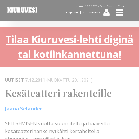
Lauantai 8.8.2026 -
Sylvi, Sylvia ja Silva
KIRJAUDU
LUO TUNNUS
Tilaa Kiuruvesi-lehti diginä
tai kotiinkannettuna!
UUTISET
7.12.2011
(MUOKATTU 20.1.2021)
Kesäteatteri rakenteille
Jaana Selander
SEITSEMISEN vuotta suunniteltu ja haaveiltu
kesäteatterihanke nytkähti kertaheitolla