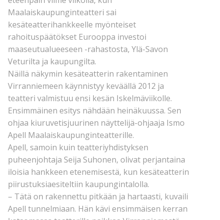
eteenpäin viime viikolla, kun
Maalaiskaupunginteatteri sai
kesäteatterihankkeelle myönteiset
rahoituspäätökset Eurooppa investoi
maaseutualueeseen -rahastosta, Ylä-Savon
Veturilta ja kaupungilta.
Näillä näkymin kesäteatterin rakentaminen
Virranniemeen käynnistyy keväällä 2012 ja
teatteri valmistuu ensi kesän Iskelmäviikolle.
Ensimmäinen esitys nähdään heinäkuussa. Sen
ohjaa kiuruvetisjuurinen näyttelijä-ohjaaja Ismo
Apell Maalaiskaupunginteatterille.
Apell, samoin kuin teatteriyhdistyksen
puheenjohtaja Seija Suhonen, olivat perjantaina
iloisia hankkeen etenemisestä, kun kesäteatterin
piirustuksiaesiteltiin kaupungintalolla.
– Tätä on rakennettu pitkään ja hartaasti, kuvaili
Apell tunnelmiaan. Hän kävi ensimmäisen kerran