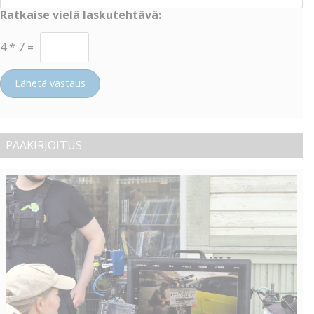
Ratkaise vielä laskutehtävä:
4
*
7
=
Lähetä vastaus
PÄÄKIRJOITUS