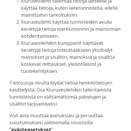
Kiuruvesilehti tallentaa tietoja laitteelle ja
Tilaajille
käyttää tietoja, kuten laitetunnisteita, edellä
Toimitus
6.8.2026
13:18
mainittuihin tarkoituksiin.
Mikko Remes täyttää 50 vuotta – vaikka
Kiuruvesilehti käyttää tunnisteiden avulla
villitystäkin on havaittavissa, sanoo
kerättyjä tietoja markkinoinnin ja mainonnan
syntymäpäiväsankari oppineensa myös
kohdentamiseen.
hölläämään vauhtia
Kiuruvesilehden kumppanit käyttävät
Tilaajille
kerättyjä tietoja toteuttaakseen yksilöidyt
Aku Laatikainen
5.8.2026
09:00
mainokset ja sisällön, mainoksia ja sisältöä
koskevat mittaukset, yleisötilastot ja
tuotekehityksen.
UUSIMMAT
Tietosuoja-sivulta löydät tietoa henkilötietojen
käsittelystä. Osa Kiuruvesilehden tallentamista
MIELIPIDE
7.8. 12:26
tunnisteista on välttämättömiä palvelujen ja
Terveisiä eduskuntaan
sisällön tarjoamiseksi.
Vilho Ruotsalainen
7.8.2026
12:26
Voit aina muuttaa asetuksiasi ja peruuttaa
HYVINVOINTIALUE
7.8. 12:00
suostumuksesi valitsemalla sivustoilla
Kiuruvedelle ja Iisalmeen
”
evästeasetukset
”.