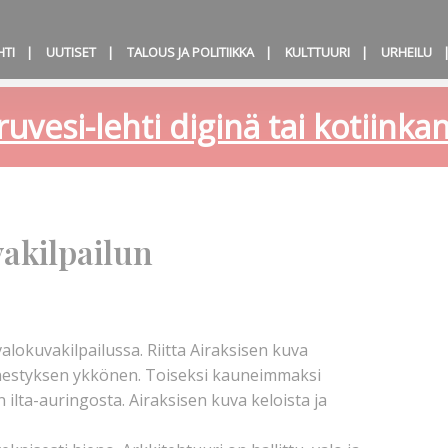
HTI
UUTISET
TALOUS JA POLITIIKKA
KULTTUURI
URHEILU
ruvesi-lehti diginä tai kotiink
vakilpailun
lokuvakilpailussa. Riitta Airaksisen kuva
äänestyksen ykkönen. Toiseksi kauneimmaksi
ilta-auringosta. Airaksisen kuva keloista ja