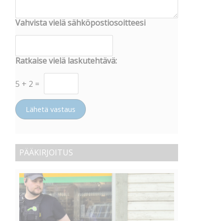
Vahvista vielä sähköpostiosoitteesi
Ratkaise vielä laskutehtävä:
5
+
2
=
Lähetä vastaus
PÄÄKIRJOITUS