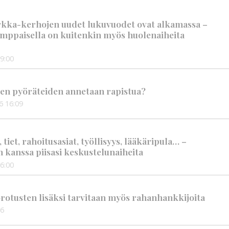
rkka-kerhojen uudet lukuvuodet ovat alkamassa –
mppaisella on kuitenkin myös huolenaiheita
9:00
en pyöräteiden annetaan rapistua?
6
16:09
iet, rahoitusasiat, työllisyys, lääkäripula… –
n kanssa piisasi keskustelunaiheita
6:00
rotusten lisäksi tarvitaan myös rahanhankkijoita
56