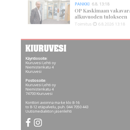
PANKKI
6.8. 13:18
OP Kaskimaan vakavarai
alkuvuoden tulokseen
Toimitus
6.8.2026
13:18
Käyntiosoite
:
Kiuruvesi Lehti oy
Niemistenkatu 4
Kiuruvesi
Postiosoite
:
Kiuruvesi Lehti oy
Niemistenkatu 4
74700 Kiuruvesi
Konttori avoinna ma-ke klo 8-16
to 8-12 etäpalvelu, puh. 044 7050 443
Uutismedialiiton jäsenlehti