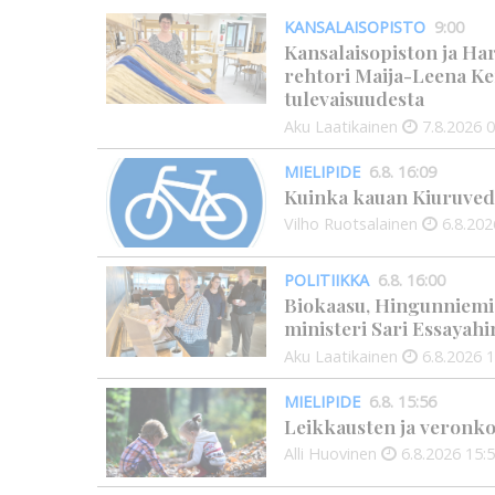
KANSALAISOPISTO
9:00
Kansalaisopiston ja Ha
rehtori Maija-Leena Ke
tulevaisuudesta
Aku Laatikainen
7.8.2026
0
MIELIPIDE
6.8. 16:09
Kuinka kauan Kiuruved
Vilho Ruotsalainen
6.8.202
POLITIIKKA
6.8. 16:00
Biokaasu, Hingunniemi, t
ministeri Sari Essayahi
Aku Laatikainen
6.8.2026
1
MIELIPIDE
6.8. 15:56
Leikkausten ja veronko
Alli Huovinen
6.8.2026
15: