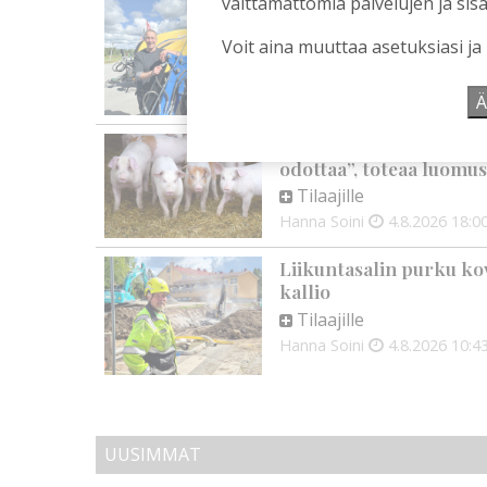
välttämättömiä palvelujen ja sisä
Mikko Remes täyttää 50 
syntymäpäiväsankari o
Voit aina muuttaa asetuksiasi ja
Tilaajille
Aku Laatikainen
5.8.2026
0
Ä
Vaikuttaako afrikkalai
odottaa”, toteaa luomus
Tilaajille
Hanna Soini
4.8.2026
18:0
Liikuntasalin purku kov
kallio
Tilaajille
Hanna Soini
4.8.2026
10:4
UUSIMMAT