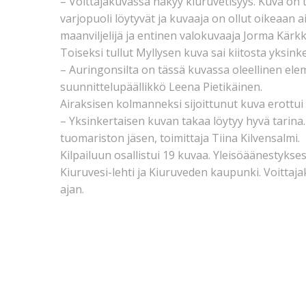
– Voittajakuvassa näkyy kiuruvetisyys. Kuva on te
varjopuoli löytyvät ja kuvaaja on ollut oikeaan a
maanviljelijä ja entinen valokuvaaja Jorma Kärk
Toiseksi tullut Myllysen kuva sai kiitosta yksink
– Auringonsilta on tässä kuvassa oleellinen ele
suunnittelupäällikkö Leena Pietikäinen.
Airaksisen kolmanneksi sijoittunut kuva erottu
– Yksinkertaisen kuvan takaa löytyy hyvä tarin
tuomariston jäsen, toimittaja Tiina Kilvensalmi.
Kilpailuun osallistui 19 kuvaa. Yleisöäänestyksess
Kiuruvesi-lehti ja Kiuruveden kaupunki. Voittaja
ajan.