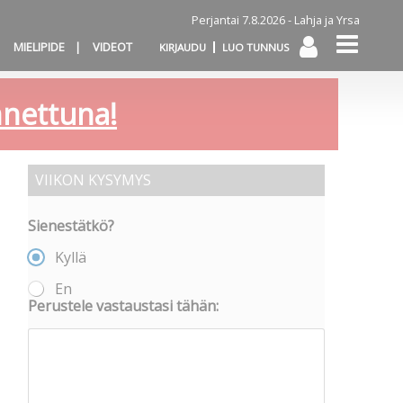
Perjantai 7.8.2026 -
Lahja ja Yrsa
MIELIPIDE
VIDEOT
KIRJAUDU
LUO TUNNUS
annettuna!
VIIKON KYSYMYS
Sienestätkö?
Kyllä
En
Perustele vastaustasi tähän: