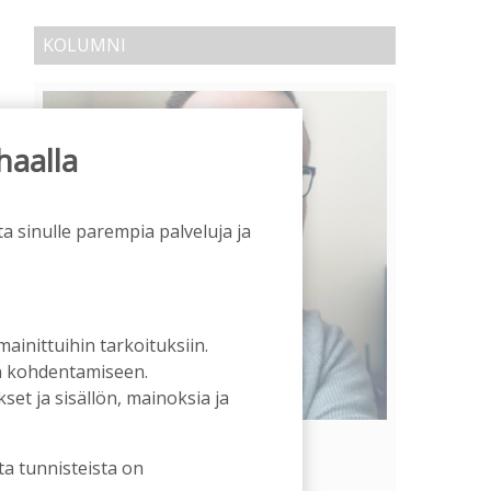
KOLUMNI
haalla
a sinulle parempia palveluja ja
 mainittuihin tarkoituksiin.
an kohdentamiseen.
et ja sisällön, mainoksia ja
Vähempikin riittäisi?
ta tunnisteista on
Aku Laatikainen
31.7.2026
09:00