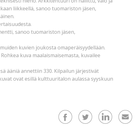
knisesti hieno. Arkkitehtuuri on hallittu, valo ja
ikaan liikkeellä, sanoo tuomariston jäsen,
käinen.
ertaisuudesta.
mentti, sanoo tuomariston jäsen,
i muiden kuvien joukosta omaperäisyydellään.
a. Rohkea kuva maalaismaisemasta, kuvailee
ä ääniä annettiin 330. Kilpailun järjestivät
kuvat ovat esillä kulttuuritalon aulassa syyskuun