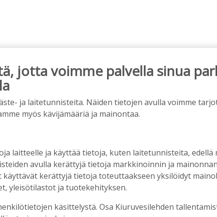
, jotta voimme palvella sinua par
la
e- ja laitetunnisteita. Näiden tietojen avulla voimme tarjot
iet, rahoitusasiat, työllisyys, lääkäripula… –
amme myös kävijämääriä ja mainontaa.
n kanssa piisasi keskustelunaiheita
6:00
oja laitteelle ja käyttää tietoja, kuten laitetunnisteita, edellä
nisteiden avulla kerättyjä tietoja markkinoinnin ja mainonn
suus vahvistui – korkotason muutos heijastui
äyttävät kerättyjä tietoja toteuttaakseen yksilöidyt mainoks
, yleisötilastot ja tuotekehityksen.
henkilötietojen käsittelystä. Osa Kiuruvesilehden tallentamis