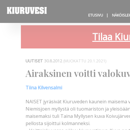
ETUSIVU
NÄKÖISLE
Tilaa Kiu
UUTISET
30.8.2012
(MUOKATTU 20.1.2021)
Airaksinen voitti valoku
Tiina Kilvensalmi
NAISET jyräsivät Kiuruveden kaunein maisema va
Niemisjoen myllystä oli tuomariston ja yleisö
maisemaksi tuli Taina Myllysen kuva Koivujärven 
pellosta sijoittui kolmanneksi.