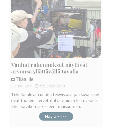
Vanhat rakennukset näyttivät
arvonsa yllättävällä tavalla
Tilaajille
Hanna Soini
5.8.2026
06:00
Tekeillä olevan uuden televisiosarjan kuvaukset
ovat tuoneet tervetullutta vipinää Kiuruvedelle
Iskelmäviikon jälkeiseen hiljaisuuteen.
Näytä kaikki