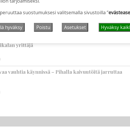
llön tarjoamiseksi.
vuotta – vaikka villitystäkin on havaittavissa, sanoo
ppineensa myös hölläämään vauhtia
 peruuttaa suostumuksesi valitsemalla sivustoilla ”
evästease
9:00
lä hyväksy
Poistu
Asetukset
Hyväksy kaik
nen sikarutto Kiuruvedellä? “Onhan sitä osannut
ikalan yrittäjä
0
aa vauhtia käynnissä – Pihalla kaivuutöitä jarruttaa
3