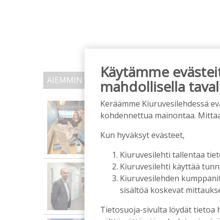
Käytämme evästeitä
AIEMMIN AIHEESTA
mahdollisella taval
Keräämme Kiuruvesilehdessä eväst
Biokaasu, Hingunniemi, t
kohdennettua mainontaa. Mitta
ministeri Sari Essayahi
Tilaajille
Kun hyväksyt evästeet,
Aku Laatikainen
6.8.2026
1
Kiuruvesilehti tallentaa tiet
Kiuruvesilehti käyttää tun
OP Kaskimaan vakavarai
alkuvuoden tulokseen
Kiuruvesilehden kumppanit k
sisältöä koskevat mittaukset
Tilaajille
Toimitus
6.8.2026
13:18
Tietosuoja-sivulta löydät tietoa 