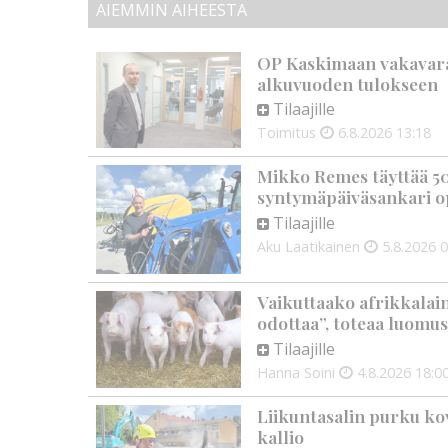
AIEMMIN AIHEESTA
OP Kaskimaan vakavarai
alkuvuoden tulokseen
Tilaajille
Toimitus
6.8.2026
13:18
Mikko Remes täyttää 50 
syntymäpäiväsankari o
Tilaajille
Aku Laatikainen
5.8.2026
0
Vaikuttaako afrikkalai
odottaa”, toteaa luomus
Tilaajille
Hanna Soini
4.8.2026
18:0
Liikuntasalin purku kov
kallio