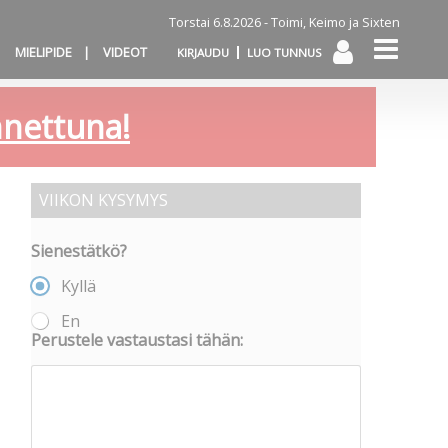
Torstai 6.8.2026 -
Toimi, Keimo ja Sixten
MIELIPIDE
VIDEOT
KIRJAUDU
LUO TUNNUS
annettuna!
VIIKON KYSYMYS
Sienestätkö?
Kyllä
En
Perustele vastaustasi tähän: