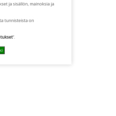
et ja sisällön, mainoksia ja
ta tunnisteista on
tukset
”.
ki