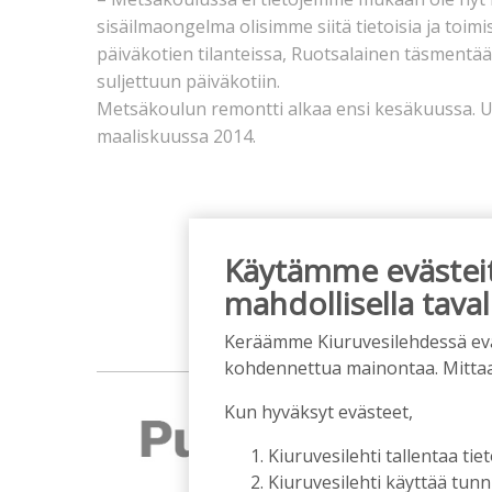
sisäilmaongelma olisimme siitä tietoisia ja toi
päiväkotien tilanteissa, Ruotsalainen täsmentää
suljettuun päiväkotiin.
Metsäkoulun remontti alkaa ensi kesäkuussa. Uu
maaliskuussa 2014.
Käytämme evästeitä
mahdollisella taval
Keräämme Kiuruvesilehdessä eväst
kohdennettua mainontaa. Mitta
Kun hyväksyt evästeet,
Kiuruvesilehti tallentaa tiet
Kiuruvesilehti käyttää tun