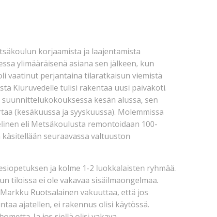
säkoulun korjaamista ja laajentamista
sessa ylimääräisenä asiana sen jälkeen, kun
 vaatinut perjantaina tilaratkaisun viemistä
 Kiuruvedelle tulisi rakentaa uusi päiväkoti.
on suunnittelukokouksessa kesän alussa, sen
kertaa (kesäkuussa ja syyskuussa). Molemmissa
ielinen eli Metsäkoulusta remontoidaan 100-
a käsitellään seuraavassa valtuuston
esiopetuksen ja kolme 1-2 luokkalaisten ryhmää.
 tiloissa ei ole vakavaa sisäilmaongelmaa.
Markku Ruotsalainen vakuuttaa, että jos
intaa ajatellen, ei rakennus olisi käytössä.
metta. Ja jos siellä olisi vakava