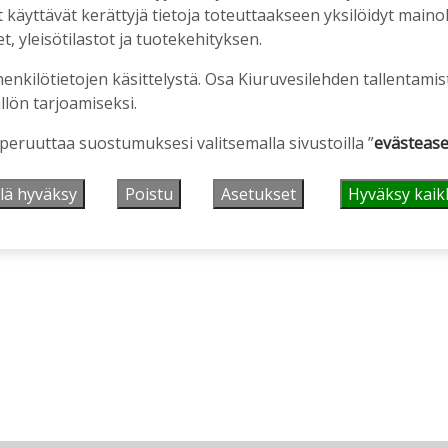
äyttävät kerättyjä tietoja toteuttaakseen yksilöidyt mainoks
, yleisötilastot ja tuotekehityksen.
henkilötietojen käsittelystä. Osa Kiuruvesilehden tallentamis
llön tarjoamiseksi.
 peruuttaa suostumuksesi valitsemalla sivustoilla ”
evästease
lä hyväksy
Poistu
Asetukset
Hyväksy kaik
ainos päättyy