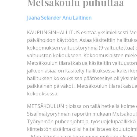
Metsäkoulu puhuttaa
Jaana Selander Anu Laitinen
KAUPUNGINHALLITUS esittää yksimielisesti Met
päivähoidon käyttöön. Asiaa käsiteltiin hallituk
kokoomuksen valtuustoryhmä (9 valtuutettua) oli
valtuuston kokoukseen. Kokoomuslaisten mielestä
Metsäkoulun tilaratkaisua käsiteltiin valtuust
jälkeen asiaa on käsitelty hallituksessa kaksi 
hallituksen kokouksissa päätösesitys oli yksim
paikkainen päiväkoti. Metsäkoulun tilaratkaisu
kokouksessa.
METSÄKOULUN tiloissa on tällä hetkellä kolme 
Sisäilmatyöryhmän raportin mukaan Metsäkoulun
Työryhmän puheenjohtaja, työsuojelupäällikkö 
kiinteistön sisäilma olisi haitallista esikoulutoim
– Metsäkoulussa ei tietojemme mukaan ole nyt ho