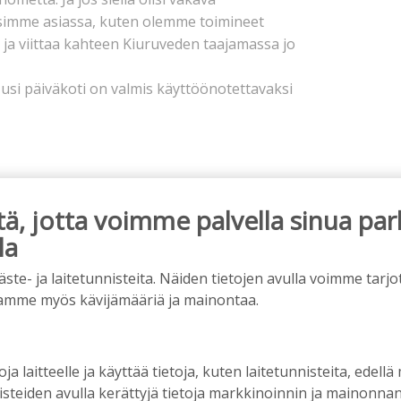
misimme asiassa, kuten olemme toimineet
 ja viittaa kahteen Kiuruveden taajamassa jo
si päiväkoti on valmis käyttöönotettavaksi
, jotta voimme palvella sinua par
la
e- ja laitetunnisteita. Näiden tietojen avulla voimme tarjot
mainos alkaa
amme myös kävijämääriä ja mainontaa.
oja laitteelle ja käyttää tietoja, kuten laitetunnisteita, edellä
nisteiden avulla kerättyjä tietoja markkinoinnin ja mainonn