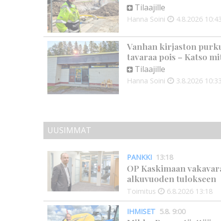
Tilaajille
Hanna Soini
4.8.2026
10:4
Vanhan kirjaston purku
tavaraa pois – Katso mit
Tilaajille
Hanna Soini
3.8.2026
10:3
UUSIMMAT
PANKKI
13:18
OP Kaskimaan vakavarai
alkuvuoden tulokseen
Toimitus
6.8.2026
13:18
IHMISET
5.8. 9:00