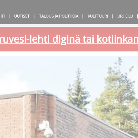
HTI
UUTISET
TALOUS JA POLITIIKKA
KULTTUURI
URHEILU
ruvesi-lehti diginä tai kotiink