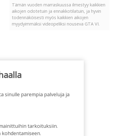
Tämän vuoden marraskuussa ilmestyy kaikkien
aikojen odotetuin ja ennakkotilatuin, ja hyvin
todennäköisesti myös kaikkien aikojen
myydyimmäksi videopeliksi nouseva GTA VI.
haalla
a sinulle parempia palveluja ja
 mainittuihin tarkoituksiin.
an kohdentamiseen.