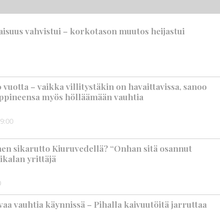
suus vahvistui – korkotason muutos heijastui
vuotta – vaikka villitystäkin on havaittavissa, sanoo
ppineensa myös hölläämään vauhtia
9:00
nen sikarutto Kiuruvedellä? “Onhan sitä osannut
ikalan yrittäjä
0
aa vauhtia käynnissä – Pihalla kaivuutöitä jarruttaa