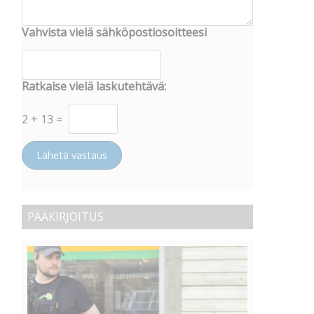
Vahvista vielä sähköpostiosoitteesi
Ratkaise vielä laskutehtävä:
2
+
13
=
Lähetä vastaus
PÄÄKIRJOITUS