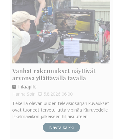
Vanhat rakennukset näyttivät
arvonsa yllättävällä tavalla
Tilaajille
Hanna Soini
5.8.2026
06:00
Tekeillä olevan uuden televisiosarjan kuvaukset
ovat tuoneet tervetullutta vipinää Kiuruvedelle
Iskelmäviikon jälkeiseen hiljaisuuteen.
Näytä kaikki