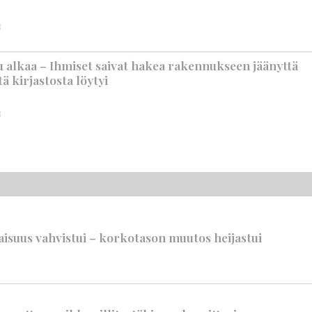
3
 alkaa – Ihmiset saivat hakea rakennukseen jäänyttä
ä kirjastosta löytyi
3
suus vahvistui – korkotason muutos heijastui