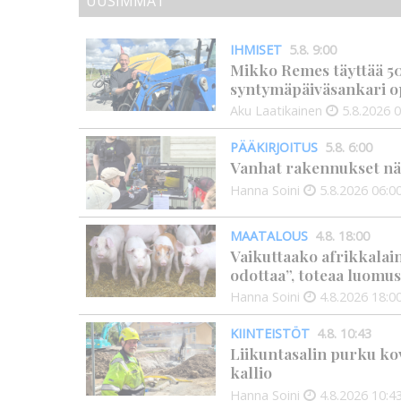
UUSIMMAT
IHMISET
5.8. 9:00
Mikko Remes täyttää 50 
syntymäpäiväsankari o
Aku Laatikainen
5.8.2026
0
PÄÄKIRJOITUS
5.8. 6:00
Vanhat rakennukset näyt
Hanna Soini
5.8.2026
06:0
MAATALOUS
4.8. 18:00
Vaikuttaako afrikkalai
odottaa”, toteaa luomus
Hanna Soini
4.8.2026
18:0
KIINTEISTÖT
4.8. 10:43
Liikuntasalin purku kov
kallio
Hanna Soini
4.8.2026
10:4