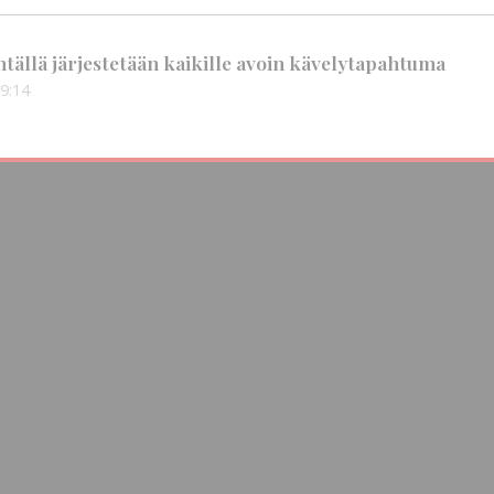
tällä järjestetään kaikille avoin kävelytapahtuma
9:14