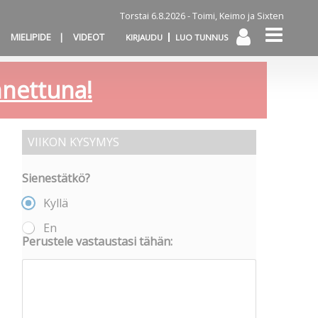
Torstai 6.8.2026 -
Toimi, Keimo ja Sixten
MIELIPIDE
VIDEOT
KIRJAUDU
LUO TUNNUS
annettuna!
VIIKON KYSYMYS
Sienestätkö?
Kyllä
En
Perustele vastaustasi tähän: