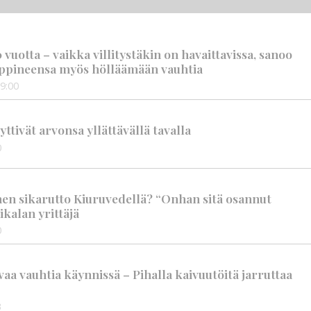
vuotta – vaikka villitystäkin on havaittavissa, sanoo
ppineensa myös hölläämään vauhtia
9:00
tivät arvonsa yllättävällä tavalla
0
nen sikarutto Kiuruvedellä? “Onhan sitä osannut
ikalan yrittäjä
0
aa vauhtia käynnissä – Pihalla kaivuutöitä jarruttaa
3