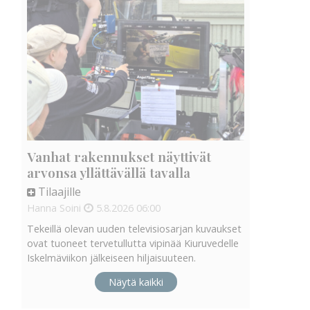
Vanhat rakennukset näyttivät
arvonsa yllättävällä tavalla
Tilaajille
Hanna Soini
5.8.2026
06:00
Tekeillä olevan uuden televisiosarjan kuvaukset
ovat tuoneet tervetullutta vipinää Kiuruvedelle
Iskelmäviikon jälkeiseen hiljaisuuteen.
Näytä kaikki