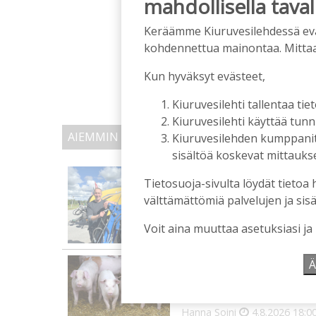
mahdollisella taval
Keräämme Kiuruvesilehdessä eväst
kohdennettua mainontaa. Mitta
Kun hyväksyt evästeet,
Kiuruvesilehti tallentaa tiet
Kiuruvesilehti käyttää tun
AIEMMIN AIHEESTA
Kiuruvesilehden kumppanit k
sisältöä koskevat mittaukset
Mikko Remes täyttää 50 
Tietosuoja-sivulta löydät tietoa 
syntymäpäiväsankari o
välttämättömiä palvelujen ja sisä
Tilaajille
Aku Laatikainen
5.8.2026
0
Voit aina muuttaa asetuksiasi ja
Vaikuttaako afrikkalai
Ä
odottaa”, toteaa luomus
Tilaajille
Hanna Soini
4.8.2026
18:0