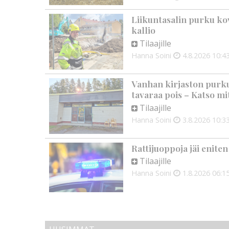
Liikuntasalin purku kov
kallio
Tilaajille
Hanna Soini
4.8.2026
10:4
Vanhan kirjaston purku
tavaraa pois – Katso mit
Tilaajille
Hanna Soini
3.8.2026
10:3
Rattijuoppoja jäi enite
Tilaajille
Hanna Soini
1.8.2026
06:1