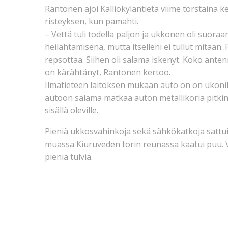
Rantonen ajoi Kalliokyläntietä viime torstaina ke
risteyksen, kun pamahti.
– Vettä tuli todella paljon ja ukkonen oli suora
heilahtamisena, mutta itselleni ei tullut mitään.
repsottaa. Siihen oli salama iskenyt. Koko anten
on kärähtänyt, Rantonen kertoo.
Ilmatieteen laitoksen mukaan auto on on ukonil
autoon salama matkaa auton metallikoria pitki
sisällä oleville.
Pieniä ukkosvahinkoja sekä sähkökatkoja sattu
muassa Kiuruveden torin reunassa kaatui puu. Vett
pieniä tulvia.