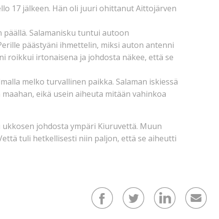
llo 17 jälkeen. Hän oli juuri ohittanut Aittojärven
an päällä. Salamanisku tuntui autoon
 Perille päästyäni ihmettelin, miksi auton antenni
ni roikkui irtonaisena ja johdosta näkee, että se
malla melko turvallinen paikka. Salaman iskiessä
n maahan, eikä usein aiheuta mitään vahinkoa
i ukkosen johdosta ympäri Kiuruvettä. Muun
ä tuli hetkellisesti niin paljon, että se aiheutti