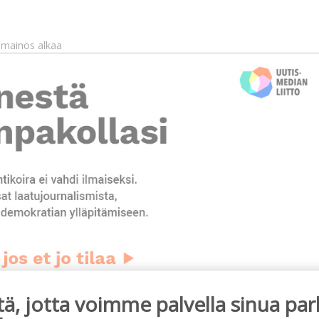
mainos alkaa
, jotta voimme palvella sinua par
ainos päättyy