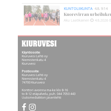
KUNTOLIIKUNTA
4.8. 9:14
Kuorevirran urheiluken
Aku Laatikainen
4.8.2026
0
Käyntiosoite
:
Kiuruvesi Lehti oy
Niemistenkatu 4
Kiuruvesi
Postiosoite
:
Kiuruvesi Lehti oy
Niemistenkatu 4
74700 Kiuruvesi
Konttori avoinna ma-ke klo 8-16
to 8-12 etäpalvelu, puh. 044 7050 443
Uutismedialiiton jäsenlehti