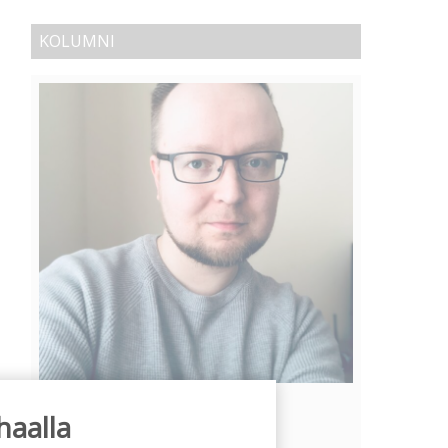
KOLUMNI
Vähempikin riittäisi?
haalla
Aku Laatikainen
31.7.2026
09:00