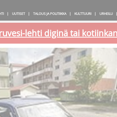
HTI
UUTISET
TALOUS JA POLITIIKKA
KULTTUURI
URHEILU
ruvesi-lehti diginä tai kotiink