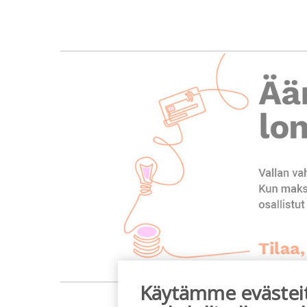
Käytämme evästeitä
m