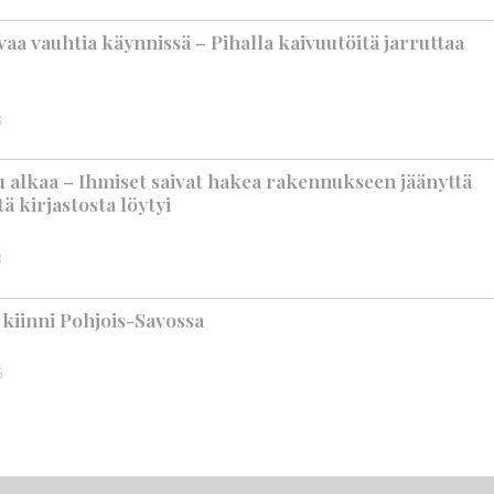
aa vauhtia käynnissä – Pihalla kaivuutöitä jarruttaa
3
 alkaa – Ihmiset saivat hakea rakennukseen jäänyttä
ä kirjastosta löytyi
3
n kiinni Pohjois-Savossa
5