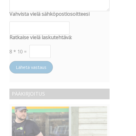
Vahvista vielä sähköpostiosoitteesi
Ratkaise vielä laskutehtävä:
8
*
10
=
Lähetä vastaus
PÄÄKIRJOITUS