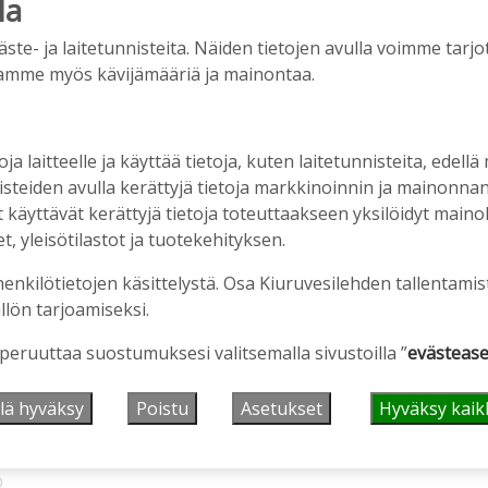
la
e- ja laitetunnisteita. Näiden tietojen avulla voimme tarjot
amme myös kävijämääriä ja mainontaa.
oja laitteelle ja käyttää tietoja, kuten laitetunnisteita, edellä
nisteiden avulla kerättyjä tietoja markkinoinnin ja mainonn
äyttävät kerättyjä tietoja toteuttaakseen yksilöidyt mainoks
, yleisötilastot ja tuotekehityksen.
vuotta – vaikka villitystäkin on havaittavissa, sanoo
henkilötietojen käsittelystä. Osa Kiuruvesilehden tallentamis
ppineensa myös hölläämään vauhtia
llön tarjoamiseksi.
9:00
 peruuttaa suostumuksesi valitsemalla sivustoilla ”
evästease
nen sikarutto Kiuruvedellä? “Onhan sitä osannut
lä hyväksy
Poistu
Asetukset
Hyväksy kaik
ikalan yrittäjä
0