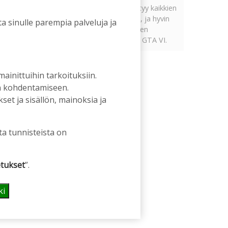
Tämän vuoden marraskuussa ilmestyy kaikkien
aikojen odotetuin ja ennakkotilatuin, ja hyvin
a sinulle parempia palveluja ja
todennäköisesti myös kaikkien aikojen
myydyimmäksi videopeliksi nouseva GTA VI.
 mainittuihin tarkoituksiin.
an kohdentamiseen.
et ja sisällön, mainoksia ja
ta tunnisteista on
tukset
”.
ki