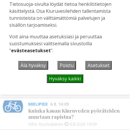
Tietosuoja-sivulta löydät tietoa henkilötietojen
Tilaajille
käsittelystä. Osa Kiuruvesilehden tallentamista
Hanna Soini
4.8.2026
10:43
tunnisteista on välttämättömiä palvelujen ja
sisällön tarjoamiseksi.
Voit aina muuttaa asetuksiasi ja peruuttaa
UUSIMMAT
suostumuksesi valitsemalla sivustoilla
”
evästeasetukset
”.
KANSALAISOPISTO
9:00
Kansalaisopiston ja Harkka-kerhojen
Älä hyväksy
Poistu
Asetukset
uudet lukuvuodet ovat alkamassa –
rehtori Maija-Leena Kemppaisella on
kuitenkin myös huolenaiheita
Hyväksy kaikki
tulevaisuudesta
Aku Laatikainen
7.8.2026
09:00
MIELIPIDE
6.8. 16:09
Kuinka kauan Kiuruveden pyöräteiden
annetaan rapistua?
Vilho Ruotsalainen
6.8.2026
16:09