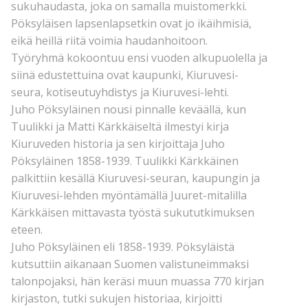
sukuhaudasta, joka on samalla muistomerkki.
Pöksyläisen lapsenlapsetkin ovat jo ikäihmisiä,
eikä heillä riitä voimia haudanhoitoon.
Työryhmä kokoontuu ensi vuoden alkupuolella ja
siinä edustettuina ovat kaupunki, Kiuruvesi-
seura, kotiseutuyhdistys ja Kiuruvesi-lehti.
Juho Pöksyläinen nousi pinnalle keväällä, kun
Tuulikki ja Matti Kärkkäiseltä ilmestyi kirja
Kiuruveden historia ja sen kirjoittaja Juho
Pöksyläinen 1858-1939. Tuulikki Kärkkäinen
palkittiin kesällä Kiuruvesi-seuran, kaupungin ja
Kiuruvesi-lehden myöntämällä Juuret-mitalilla
Kärkkäisen mittavasta työstä sukututkimuksen
eteen.
Juho Pöksyläinen eli 1858-1939. Pöksyläistä
kutsuttiin aikanaan Suomen valistuneimmaksi
talonpojaksi, hän keräsi muun muassa 770 kirjan
kirjaston, tutki sukujen historiaa, kirjoitti