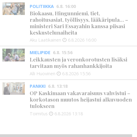
POLITIIKKA
6.8. 16:00
Biokaasu, Hingunniemi, tiet,
rahoitusasiat, työllisyys, lääkäripula… –
ministeri Sari Essayahin kanssa piisasi
keskustelunaiheita
Aku Laatikainen
6.8.2026
16:00
MIELIPIDE
6.8. 15:56
Leikkausten ja veronkorotusten lisäksi
tarvitaan myös rahanhankkijoita
Alli Huovinen
6.8.2026
15:56
PANKKI
6.8. 13:18
OP Kaskimaan vakavaraisuus vahvistui –
korkotason muutos heijastui alkuvuoden
tulokseen
Toimitus
6.8.2026
13:18