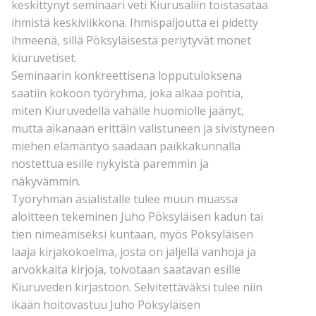
keskittynyt seminaari veti Kiurusaliin toistasataa
ihmistä keskiviikkona. Ihmispaljoutta ei pidetty
ihmeenä, sillä Pöksyläisestä periytyvät monet
kiuruvetiset.
Seminaarin konkreettisena lopputuloksena
saatiin kokoon työryhmä, joka alkaa pohtia,
miten Kiuruvedellä vähälle huomiolle jäänyt,
mutta aikanaan erittäin valistuneen ja sivistyneen
miehen elämäntyö saadaan paikkakunnalla
nostettua esille nykyistä paremmin ja
näkyvämmin.
Työryhmän asialistalle tulee muun muassa
aloitteen tekeminen Juho Pöksyläisen kadun tai
tien nimeämiseksi kuntaan, myös Pöksyläisen
laaja kirjakokoelma, josta on jäljellä vanhoja ja
arvokkaita kirjoja, toivotaan saatavan esille
Kiuruveden kirjastoon. Selvitettäväksi tulee niin
ikään hoitovastuu Juho Pöksyläisen