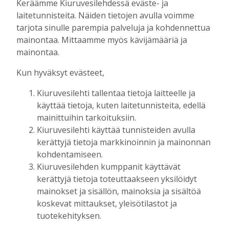
Keräämme Kiuruvesilehdessä eväste- ja
korkotason muutos heijastui alkuvuoden
laitetunnisteita. Näiden tietojen avulla voimme
tulokseen
tarjota sinulle parempia palveluja ja kohdennettua
Tilaajille
mainontaa. Mittaamme myös kävijämääriä ja
Toimitus
6.8.2026
13:18
mainontaa.
Mikko Remes täyttää 50 vuotta – vaikka
Kun hyväksyt evästeet,
villitystäkin on havaittavissa, sanoo
syntymäpäiväsankari oppineensa myös
Kiuruvesilehti tallentaa tietoja laitteelle ja
hölläämään vauhtia
käyttää tietoja, kuten laitetunnisteita, edellä
Tilaajille
mainittuihin tarkoituksiin.
Aku Laatikainen
5.8.2026
09:00
Kiuruvesilehti käyttää tunnisteiden avulla
Vaikuttaako afrikkalainen sikarutto
kerättyjä tietoja markkinoinnin ja mainonnan
Kiuruvedellä? “Onhan sitä osannut
kohdentamiseen.
odottaa”, toteaa luomusikalan yrittäjä
Kiuruvesilehden kumppanit käyttävät
Tilaajille
kerättyjä tietoja toteuttaakseen yksilöidyt
Hanna Soini
4.8.2026
18:00
mainokset ja sisällön, mainoksia ja sisältöä
koskevat mittaukset, yleisötilastot ja
Liikuntasalin purku kovaa vauhtia
tuotekehityksen.
käynnissä – Pihalla kaivuutöitä jarruttaa
kallio