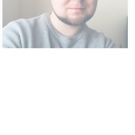
Vähempikin riittäisi?
Aku Laatikainen
31.7.2026
09:00
Tämän vuoden marraskuussa ilmestyy kaikkien aikojen
odotetuin ja ennakkotilatuin, ja hyvin todennäköisesti myös
kaikkien aikojen myydyimmäksi videopeliksi nouseva GTA VI.