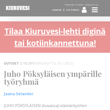
Perjantai 7.8.2026 -
Lahja ja Yrsa
KIRJAUDU
LUO TUNNUS
Tilaa Kiuruvesi-lehti diginä
tai kotiinkannettuna!
UUTISET
2.10.2013
(MUOKATTU 20.1.2021)
Juho Pöksyläisen ympärille
työryhmä
Jaana Selander
JUHO PÖKSYLÄISEN (kuvassa) elämäntyöhön