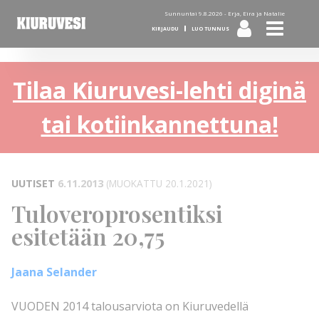
Sunnuntai 9.8.2026 -
Erja, Eira ja Natalie
KIRJAUDU
LUO TUNNUS
Tilaa Kiuruvesi-lehti diginä
tai kotiinkannettuna!
UUTISET
6.11.2013
(MUOKATTU 20.1.2021)
Tuloveroprosentiksi
esitetään 20,75
Jaana Selander
VUODEN 2014 talousarviota on Kiuruvedellä