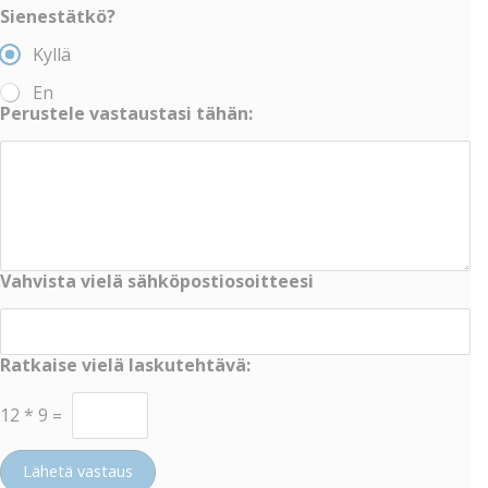
Sienestätkö?
Kyllä
En
Perustele vastaustasi tähän:
Vahvista vielä sähköpostiosoitteesi
Ratkaise vielä laskutehtävä:
12
*
9
=
Lähetä vastaus