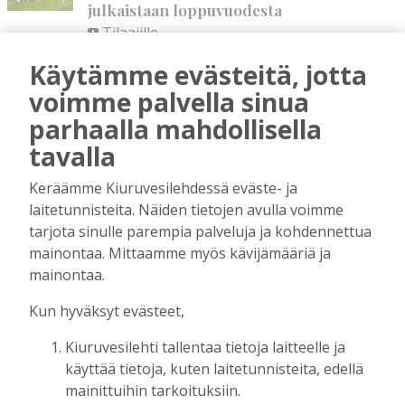
julkaistaan loppuvuodesta
Tilaajille
Aku Laatikainen
7.8.2026
11:33
Käytämme evästeitä, jotta
Biokaasu, Hingunniemi, tiet,
voimme palvella sinua
rahoitusasiat, työllisyys, lääkäripula… –
parhaalla mahdollisella
ministeri Sari Essayahin kanssa piisasi
keskustelunaiheita
tavalla
Tilaajille
Keräämme Kiuruvesilehdessä eväste- ja
Aku Laatikainen
6.8.2026
16:00
laitetunnisteita. Näiden tietojen avulla voimme
OP Kaskimaan vakavaraisuus vahvistui –
tarjota sinulle parempia palveluja ja kohdennettua
korkotason muutos heijastui alkuvuoden
mainontaa. Mittaamme myös kävijämääriä ja
tulokseen
mainontaa.
Tilaajille
Toimitus
6.8.2026
13:18
Kun hyväksyt evästeet,
Mikko Remes täyttää 50 vuotta – vaikka
Kiuruvesilehti tallentaa tietoja laitteelle ja
villitystäkin on havaittavissa, sanoo
käyttää tietoja, kuten laitetunnisteita, edellä
syntymäpäiväsankari oppineensa myös
mainittuihin tarkoituksiin.
hölläämään vauhtia