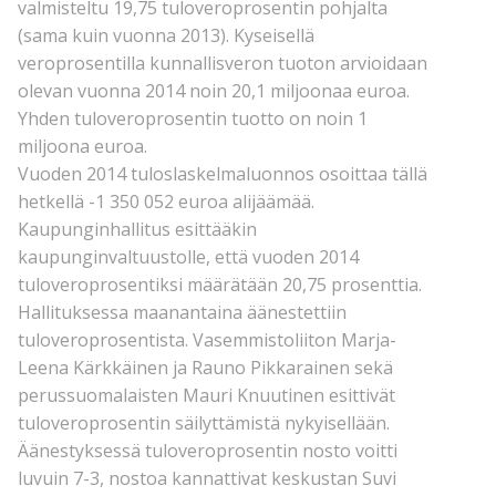
valmisteltu 19,75 tuloveroprosentin pohjalta
(sama kuin vuonna 2013). Kyseisellä
veroprosentilla kunnallisveron tuoton arvioidaan
olevan vuonna 2014 noin 20,1 miljoonaa euroa.
Yhden tuloveroprosentin tuotto on noin 1
miljoona euroa.
Vuoden 2014 tuloslaskelmaluonnos osoittaa tällä
hetkellä -1 350 052 euroa alijäämää.
Kaupunginhallitus esittääkin
kaupunginvaltuustolle, että vuoden 2014
tuloveroprosentiksi määrätään 20,75 prosenttia.
Hallituksessa maanantaina äänestettiin
tuloveroprosentista. Vasemmistoliiton Marja-
Leena Kärkkäinen ja Rauno Pikkarainen sekä
perussuomalaisten Mauri Knuutinen esittivät
tuloveroprosentin säilyttämistä nykyisellään.
Äänestyksessä tuloveroprosentin nosto voitti
luvuin 7-3, nostoa kannattivat keskustan Suvi