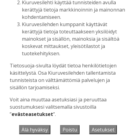
Kiuruvesilehti käyttää tunnisteiden avulla
Tilaajille
kerättyjä tietoja markkinoinnin ja mainonnan
Aku Laatikainen
5.8.2026
09:00
kohdentamiseen.
Kiuruvesilehden kumppanit käyttävät
kerättyjä tietoja toteuttaakseen yksilöidyt
mainokset ja sisällön, mainoksia ja sisältöä
UUSIMMAT
koskevat mittaukset, yleisötilastot ja
tuotekehityksen.
MIELIPIDE
7.8. 12:26
Terveisiä eduskuntaan
Tietosuoja-sivulta löydät tietoa henkilötietojen
Vilho Ruotsalainen
7.8.2026
12:26
käsittelystä. Osa Kiuruvesilehden tallentamista
tunnisteista on välttämättömiä palvelujen ja
HYVINVOINTIALUE
7.8. 12:00
sisällön tarjoamiseksi.
Kiuruvedelle ja Iisalmeen
ostopalvelulääkäri – tarkoituksena on
Voit aina muuttaa asetuksiasi ja peruuttaa
helpottaa kaupunkien lääkäripulaa
suostumuksesi valitsemalla sivustoilla
Aku Laatikainen
7.8.2026
12:00
”
evästeasetukset
”.
GOLF
7.8. 11:33
Golftapahtuma tuotti jälleen komeasti
Älä hyväksy
Poistu
Asetukset
tukea Kiuruveden nuorille – palkittavat