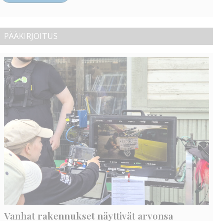
PÄÄKIRJOITUS
Vanhat rakennukset näyttivät arvonsa