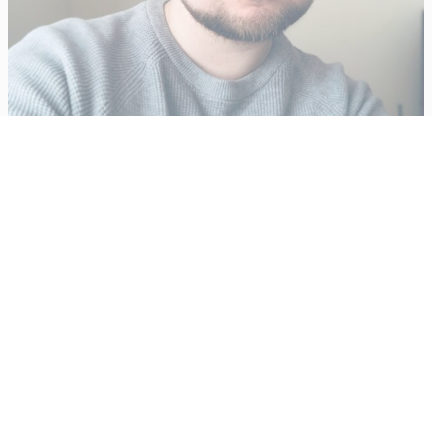
Vähempikin riittäisi?
Aku Laatikainen
31.7.2026
09:00
Tämän vuoden marraskuussa ilmestyy kaikkien aikojen
odotetuin ja ennakkotilatuin, ja hyvin todennäköisesti myös
kaikkien aikojen myydyimmäksi videopeliksi nouseva GTA VI.
Käyntiosoite
:
Kiuruvesi Lehti oy
Niemistenkatu 4