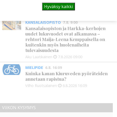
julkaistaan loppuvuodesta
Hyväksy kaikki
Aku Laatikainen
7.8.2026
11:33
KANSALAISOPISTO
7.8. 9:00
Kansalaisopiston ja Harkka-kerhojen
uudet lukuvuodet ovat alkamassa –
rehtori Maija-Leena Kemppaisella on
kuitenkin myös huolenaiheita
tulevaisuudesta
Aku Laatikainen
7.8.2026
09:00
MIELIPIDE
6.8. 16:09
Kuinka kauan Kiuruveden pyöräteiden
annetaan rapistua?
Vilho Ruotsalainen
6.8.2026
16:09
VIIKON KYSYMYS