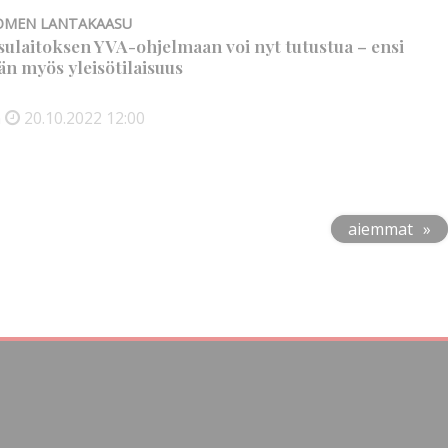
OMEN LANTAKAASU
ulaitoksen YVA-ohjelmaan voi nyt tutustua – ensi
än myös yleisötilaisuus
n
20.10.2022
12:00
aiemmat