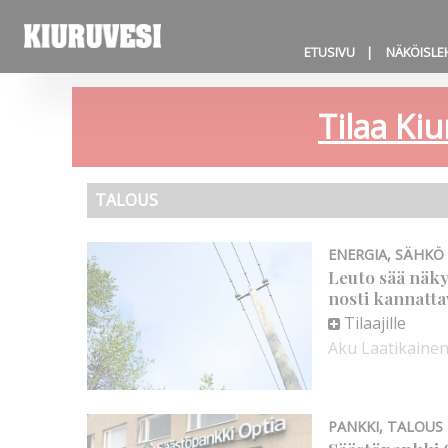
ETUSIVU
NÄKÖISLE
Tilaa Kiu
TALOUS
ENERGIA
,
SÄHKÖ
Leuto sää näk
nosti kannatta
Tilaajille
Aku Laatikaine
PANKKI
,
TALOUS