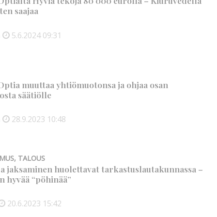
ptialta Hyviä tekoja 80 000 eurolla – Kiuruvedellä
ten saajaa
n
5.6.2024
09:31
Optia muuttaa yhtiömuotonsa ja ohjaa osan
osta säätiölle
n
28.9.2023
10:48
OMUS
,
TALOUS
a jaksaminen huolettavat tarkastuslautakunnassa –
on hyvää “pöhinää”
20.6.2023
15:42