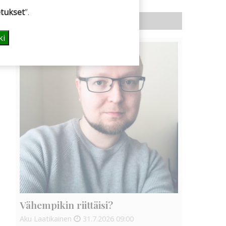
tukset
”.
KOLUMNI
ki
Vähempikin riittäisi?
Aku Laatikainen
31.7.2026
09:00