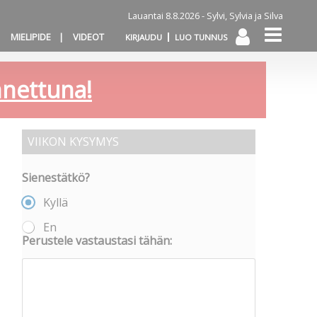
Lauantai 8.8.2026 -
Sylvi, Sylvia ja Silva
MIELIPIDE
VIDEOT
KIRJAUDU
LUO TUNNUS
annettuna!
VIIKON KYSYMYS
Sienestätkö?
Kyllä
En
Perustele vastaustasi tähän: