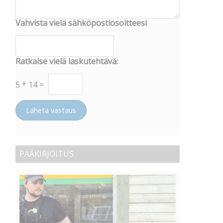
Vahvista vielä sähköpostiosoitteesi
Ratkaise vielä laskutehtävä:
5
*
14
=
Lähetä vastaus
PÄÄKIRJOITUS