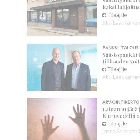
Säästöpankki O
kaksi lahjoitus
Tilaajille
Aku Laatikaine
PANKKI
,
TALOUS
Säästöpankki 
tilikauden voit
Tilaajille
Aku Laatikaine
ARVIOINTIKERT
Lainan määrä j
Kiuruvedellä 
Tilaajille
Jaana Selander