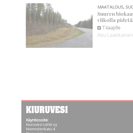
MAATALOUS
,
SU
Suuren biokaas
viikolla pidetä
Tilaajille
Aku Laatikaine
Käyntiosoite
:
Kiuruvesi Lehti oy
Niemistenkatu 4