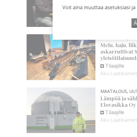
Tilaajille
Voit aina muuttaa asetuksiasi ja
Aku Laatikaine
Ä
MAATALOUS
,
SU
Melu, haju, li
askarruttivat
yleisötilaisuud
Tilaajille
Aku Laatikaine
MAATALOUS
,
UU
Lämpöä ja sähk
Elovasikka Oy 
Tilaajille
Aku Laatikaine