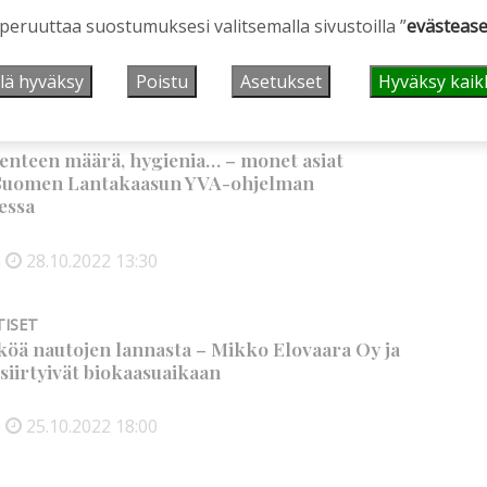
 peruuttaa suostumuksesi valitsemalla sivustoilla ”
evästease
n
19.11.2022
12:00
lä hyväksy
Poistu
Asetukset
Hyväksy kaik
OMEN LANTAKAASU
ikenteen määrä, hygienia… – monet asiat
 Suomen Lantakaasun YVA-ohjelman
essa
n
28.10.2022
13:30
TISET
öä nautojen lannasta – Mikko Elovaara Oy ja
siirtyivät biokaasuaikaan
n
25.10.2022
18:00