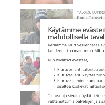
TALOUS
,
UUTISE
Rapis Oy asete
toimintaansa
Käytämme evästeitä
Tilaajille
Aku Laatikaine
mahdollisella taval
Keräämme Kiuruvesilehdessä eväst
kohdennettua mainontaa. Mitta
KAUPUNGINVAL
Kaupunginvaltu
Kun hyväksyt evästeet,
noin 600 000 
Tilaajille
Kiuruvesilehti tallentaa tiet
Aku Laatikaine
Kiuruvesilehti käyttää tun
Kiuruvesilehden kumppanit k
sisältöä koskevat mittaukset
MAATALOUS
,
UU
Tietosuoja-sivulta löydät tietoa 
MTK-Kiuruveden
välttämättömiä palvelujen ja sisä
olivat etenkin