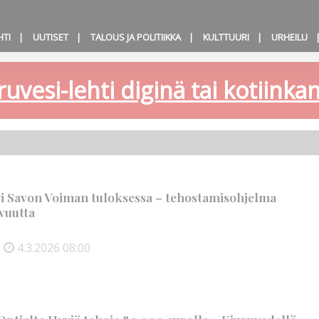
HTI
UUTISET
TALOUS JA POLITIIKKA
KULTTUURI
URHEILU
ruvesi-lehti diginä tai kotiink
yi Savon Voiman tuloksessa – tehostamisohjelma
vuutta
n
4.3.2026
08:00