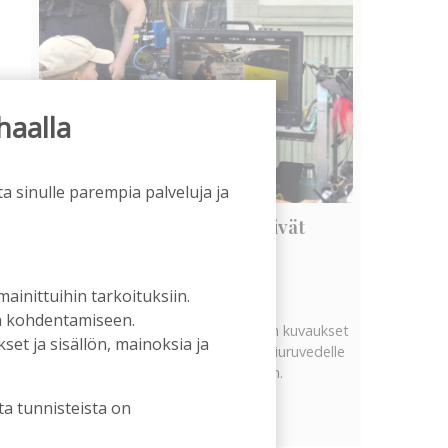
haalla
a sinulle parempia palveluja ja
Vanhat rakennukset näyttivät
arvonsa yllättävällä tavalla
Tilaajille
 mainittuihin tarkoituksiin.
Hanna Soini
5.8.2026
06:00
an kohdentamiseen.
Tekeillä olevan uuden televisiosarjan kuvaukset
et ja sisällön, mainoksia ja
ovat tuoneet tervetullutta vipinää Kiuruvedelle
Iskelmäviikon jälkeiseen hiljaisuuteen.
ta tunnisteista on
Näytä kaikki