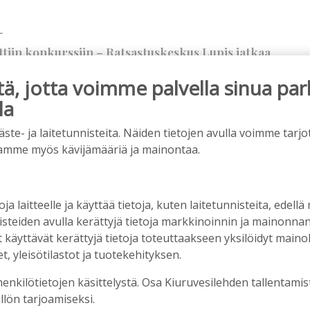
T
ttiin konkurssiin – Ratsastuskeskus Lupis jatkaa
, jotta voimme palvella sinua par
n
7.3.2023
10:47
la
e- ja laitetunnisteita. Näiden tietojen avulla voimme tarjot
amme myös kävijämääriä ja mainontaa.
TUUSTO
,
TALOUS
usto hyväksyi ensi vuoden talousarvion – ylijäämää
euroa, ensi vuonna maksetaan vauvarahaa
oja laitteelle ja käyttää tietoja, kuten laitetunnisteita, edellä
n
15.12.2022
21:00
nisteiden avulla kerättyjä tietoja markkinoinnin ja mainonn
äyttävät kerättyjä tietoja toteuttaakseen yksilöidyt mainoks
, yleisötilastot ja tuotekehityksen.
TISET
henkilötietojen käsittelystä. Osa Kiuruvesilehden tallentamis
 100-vuotisjuhlavuosi lopuillaan – ilonaiheita
llön tarjoamiseksi.
 onnistuneet tapahtumat