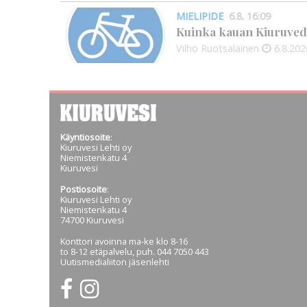
MIELIPIDE
6.8. 16:09
Kuinka kauan Kiuruved
Vilho Ruotsalainen
6.8.202
Käyntiosoite
:
Kiuruvesi Lehti oy
Niemistenkatu 4
Kiuruvesi
Postiosoite
:
Kiuruvesi Lehti oy
Niemistenkatu 4
74700 Kiuruvesi
Konttori avoinna ma-ke klo 8-16
to 8-12 etäpalvelu, puh. 044 7050 443
Uutismedialiiton jäsenlehti