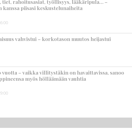
iet, rahoitusasiat, työllisyys, lääkäripula… –
n kanssa piisasi keskustelunaiheita
6:00
suus vahvistui – korkotason muutos heijastui
vuotta – vaikka villitystäkin on havaittavissa, sanoo
ppineensa myös hölläämään vauhtia
9:00