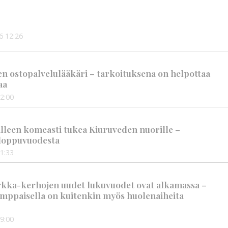
6
12:26
en ostopalvelulääkäri – tarkoituksena on helpottaa
aa
2:00
älleen komeasti tukea Kiuruveden nuorille –
n loppuvuodesta
1:33
rkka-kerhojen uudet lukuvuodet ovat alkamassa –
mppaisella on kuitenkin myös huolenaiheita
9:00