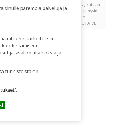
Tämän vuoden marraskuussa ilmestyy kaikkien
a sinulle parempia palveluja ja
aikojen odotetuin ja ennakkotilatuin, ja hyvin
todennäköisesti myös kaikkien aikojen
myydyimmäksi videopeliksi nouseva GTA VI.
 mainittuihin tarkoituksiin.
an kohdentamiseen.
et ja sisällön, mainoksia ja
ta tunnisteista on
tukset
”.
ki