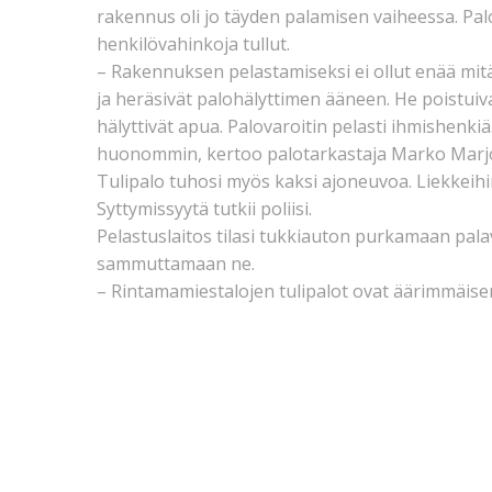
rakennus oli jo täyden palamisen vaiheessa. Pal
henkilövahinkoja tullut.
– Rakennuksen pelastamiseksi ei ollut enää mit
ja heräsivät palohälyttimen ääneen. He poistui
hälyttivät apua. Palovaroitin pelasti ihmishenkiä. J
huonommin, kertoo palotarkastaja Marko Marj
Tulipalo tuhosi myös kaksi ajoneuvoa. Liekkeihin 
Syttymissyytä tutkii poliisi.
Pelastuslaitos tilasi tukkiauton purkamaan palav
sammuttamaan ne.
– Rintamamiestalojen tulipalot ovat äärimmäis