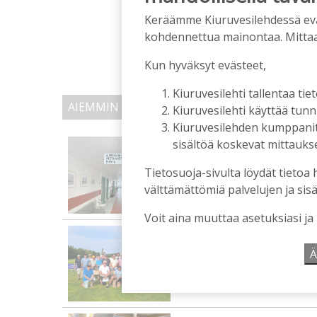
Keräämme Kiuruvesilehdessä eväst
kohdennettua mainontaa. Mitta
Kun hyväksyt evästeet,
Kiuruvesilehti tallentaa tiet
AIEMMIN AIHEESTA
Kiuruvesilehti käyttää tun
Kiuruvesilehden kumppanit k
Kiuruvedelle ja Iisalme
sisältöä koskevat mittaukset
kaupunkien lääkäripul
Tietosuoja-sivulta löydät tietoa 
Tilaajille
välttämättömiä palvelujen ja sisä
Aku Laatikainen
7.8.2026
1
Voit aina muuttaa asetuksiasi ja
Golftapahtuma tuotti j
palkittavat julkaistaa
Ä
Tilaajille
Aku Laatikainen
7.8.2026
1