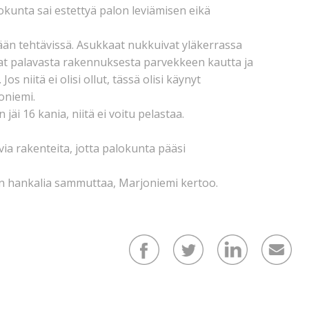
okunta sai estettyä palon leviämisen eikä
ään tehtävissä. Asukkaat nukkuivat yläkerrassa
vat palavasta rakennuksesta parvekkeen kautta ja
os niitä ei olisi ollut, tässä olisi käynyt
oniemi.
jäi 16 kania, niitä ei voitu pelastaa.
ia rakenteita, jotta palokunta pääsi
en hankalia sammuttaa, Marjoniemi kertoo.