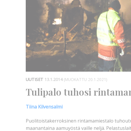
UUTISET
13.1.2014
(MUOKATTU 20.1.2021)
Tulipalo tuhosi rintama
Tiina Kilvensalmi
Puolitoistakerroksinen rintamamiestalo tuhoutui
maanantaina aamuyöstä vaille neljä. Pelastusl