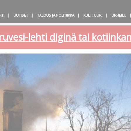
HTI
UUTISET
TALOUS JA POLITIIKKA
KULTTUURI
URHEILU
ruvesi-lehti diginä tai kotiink