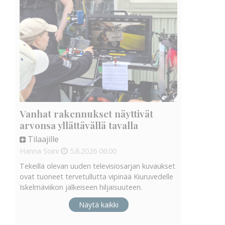
Vanhat rakennukset näyttivät
arvonsa yllättävällä tavalla
Tilaajille
Hanna Soini
5.8.2026
06:00
Tekeillä olevan uuden televisiosarjan kuvaukset
ovat tuoneet tervetullutta vipinää Kiuruvedelle
Iskelmäviikon jälkeiseen hiljaisuuteen.
Näytä kaikki