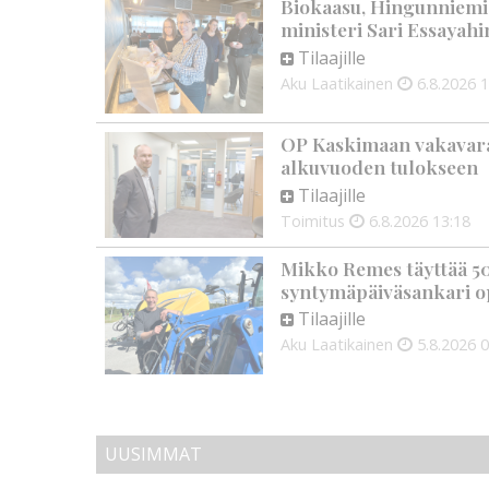
Biokaasu, Hingunniemi, t
ministeri Sari Essayahi
Tilaajille
Aku Laatikainen
6.8.2026
1
OP Kaskimaan vakavarai
alkuvuoden tulokseen
Tilaajille
Toimitus
6.8.2026
13:18
Mikko Remes täyttää 50 
syntymäpäiväsankari o
Tilaajille
Aku Laatikainen
5.8.2026
0
UUSIMMAT