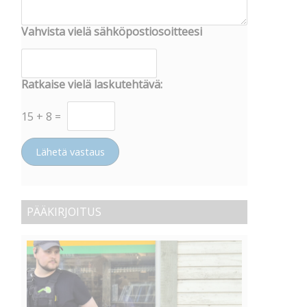
Vahvista vielä sähköpostiosoitteesi
Ratkaise vielä laskutehtävä:
15
+
8
=
Lähetä vastaus
PÄÄKIRJOITUS