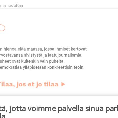
mainos alkaa
ainos päättyy
, jotta voimme palvella sinua par
la