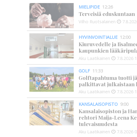
MIELIPIDE
12:26
Terveisiä eduskuntaan
Vilho Ruotsalainen
7.8.202
HYVINVOINTIALUE
12:00
Kiuruvedelle ja Iisalme
kaupunkien lääkäripul
Aku Laatikainen
7.8.2026
1
GOLF
11:33
Golftapahtuma tuotti j
palkittavat julkaistaa
Aku Laatikainen
7.8.2026
1
KANSALAISOPISTO
9:00
Kansalaisopiston ja Ha
rehtori Maija-Leena Ke
tulevaisuudesta
Aku Laatikainen
7.8.2026
0