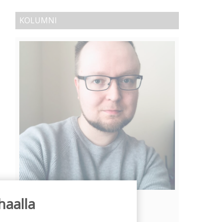
KOLUMNI
haalla
Vähempikin riittäisi?
Aku Laatikainen
31.7.2026
09:00