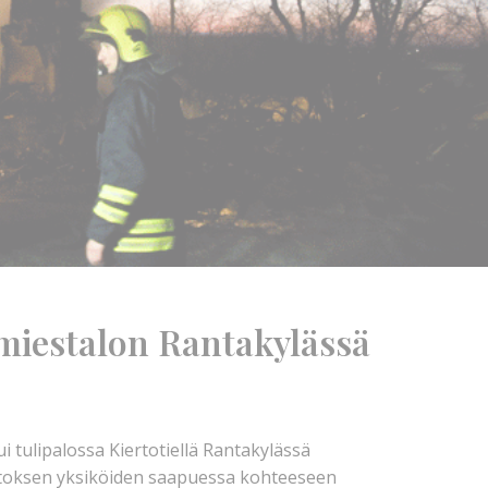
miestalon Rantakylässä
 tulipalossa Kiertotiellä Rantakylässä
aitoksen yksiköiden saapuessa kohteeseen