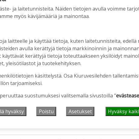
e- ja laitetunnisteita. Näiden tietojen avulla voimme tarjot
amme myös kävijämääriä ja mainontaa.
oja laitteelle ja käyttää tietoja, kuten laitetunnisteita, edellä
nisteiden avulla kerättyjä tietoja markkinoinnin ja mainonn
äyttävät kerättyjä tietoja toteuttaakseen yksilöidyt mainoks
en ostopalvelulääkäri – tarkoituksena on helpottaa
, yleisötilastot ja tuotekehityksen.
aa
henkilötietojen käsittelystä. Osa Kiuruvesilehden tallentamis
llön tarjoamiseksi.
2:00
 peruuttaa suostumuksesi valitsemalla sivustoilla ”
evästease
älleen komeasti tukea Kiuruveden nuorille –
n loppuvuodesta
lä hyväksy
Poistu
Asetukset
Hyväksy kaik
1:33