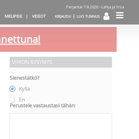
Perjantai 7.8.2026 -
Lahja ja Yrsa
MIELIPIDE
VIDEOT
KIRJAUDU
LUO TUNNUS
annettuna!
VIIKON KYSYMYS
Sienestätkö?
Kyllä
En
Perustele vastaustasi tähän: