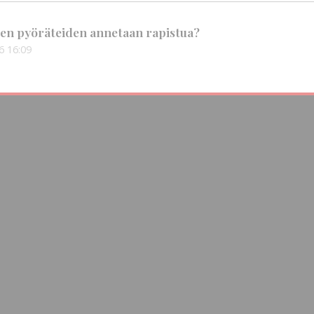
en pyöräteiden annetaan rapistua?
6
16:09