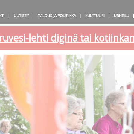
HTI
UUTISET
TALOUS JA POLITIIKKA
KULTTUURI
URHEILU
ruvesi-lehti diginä tai kotiink