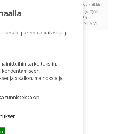
Tämän vuoden marraskuussa ilmestyy kaikkien
haalla
aikojen odotetuin ja ennakkotilatuin, ja hyvin
todennäköisesti myös kaikkien aikojen
myydyimmäksi videopeliksi nouseva GTA VI.
a sinulle parempia palveluja ja
 mainittuihin tarkoituksiin.
an kohdentamiseen.
et ja sisällön, mainoksia ja
ta tunnisteista on
tukset
”.
ki