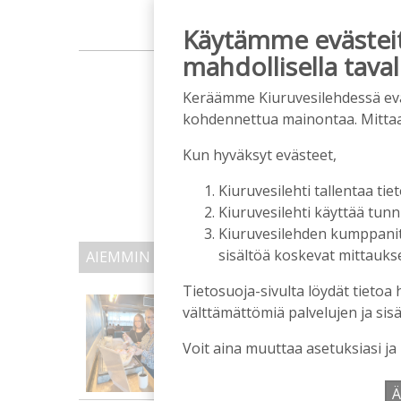
Käytämme evästeitä
mahdollisella taval
m
Keräämme Kiuruvesilehdessä eväst
kohdennettua mainontaa. Mitta
Kun hyväksyt evästeet,
Kiuruvesilehti tallentaa tiet
Kiuruvesilehti käyttää tun
Kiuruvesilehden kumppanit k
sisältöä koskevat mittaukset
AIEMMIN AIHEESTA
Tietosuoja-sivulta löydät tietoa 
Biokaasu, Hingunniemi, t
välttämättömiä palvelujen ja sisä
ministeri Sari Essayahi
Tilaajille
Voit aina muuttaa asetuksiasi ja
Aku Laatikainen
6.8.2026
1
Ä