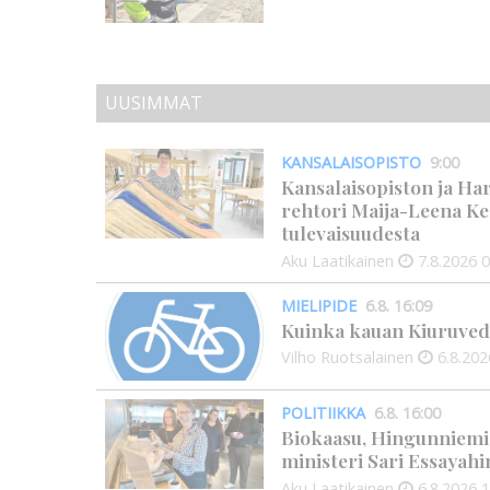
UUSIMMAT
KANSALAISOPISTO
9:00
Kansalaisopiston ja Ha
rehtori Maija-Leena Ke
tulevaisuudesta
Aku Laatikainen
7.8.2026
0
MIELIPIDE
6.8. 16:09
Kuinka kauan Kiuruved
Vilho Ruotsalainen
6.8.202
POLITIIKKA
6.8. 16:00
Biokaasu, Hingunniemi, t
ministeri Sari Essayahi
Aku Laatikainen
6.8.2026
1