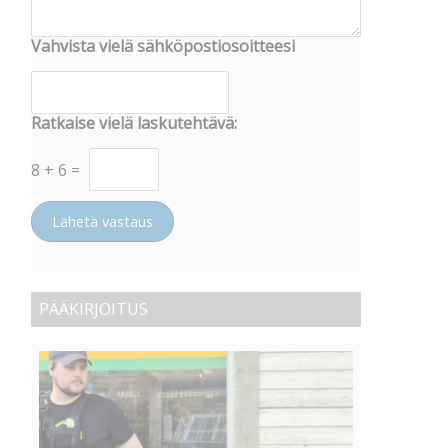
Vahvista vielä sähköpostiosoitteesi
Ratkaise vielä laskutehtävä:
8
+
6
=
Lähetä vastaus
PÄÄKIRJOITUS