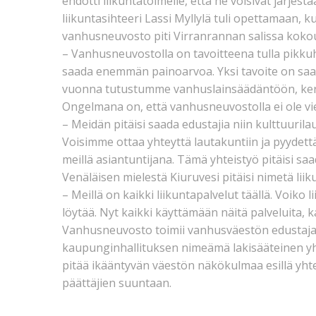
ehdotti liikuntatoimelle, että he voisivat järjest
liikuntasihteeri Lassi Myllylä tuli opettamaan, 
vanhusneuvosto piti Virranrannan salissa koko
– Vanhusneuvostolla on tavoitteena tulla pikku
saada enemmän painoarvoa. Yksi tavoite on saa
vuonna tutustumme vanhuslainsäädäntöön, kert
Ongelmana on, että vanhusneuvostolla ei ole vie
– Meidän pitäisi saada edustajia niin kulttuuri
Voisimme ottaa yhteyttä lautakuntiin ja pyydettä
meillä asiantuntijana. Tämä yhteistyö pitäisi sa
Venäläisen mielestä Kiuruvesi pitäisi nimetä liik
– Meillä on kaikki liikuntapalvelut täällä. Voi
löytää. Nyt kaikki käyttämään näitä palveluita, 
Vanhusneuvosto toimii vanhusväestön edustaja
kaupunginhallituksen nimeämä lakisääteinen yht
pitää ikääntyvän väestön näkökulmaa esillä yhte
päättäjien suuntaan.