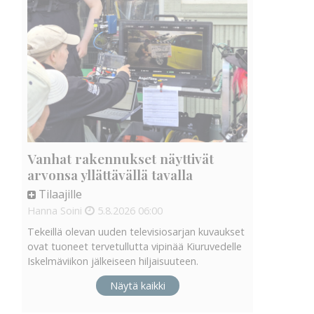
Vanhat rakennukset näyttivät
arvonsa yllättävällä tavalla
Tilaajille
Hanna Soini
5.8.2026
06:00
Tekeillä olevan uuden televisiosarjan kuvaukset
ovat tuoneet tervetullutta vipinää Kiuruvedelle
Iskelmäviikon jälkeiseen hiljaisuuteen.
Näytä kaikki