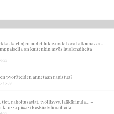
rkka-kerhojen uudet lukuvuodet ovat alkamassa –
mppaisella on kuitenkin myös huolenaiheita
9:00
en pyöräteiden annetaan rapistua?
6
16:09
iet, rahoitusasiat, työllisyys, lääkäripula… –
n kanssa piisasi keskustelunaiheita
6:00