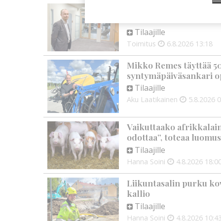
OP Kaskimaan vakavarai
alkuvuoden tulokseen
Tilaajille
Toimitus
6.8.2026
13:18
Mikko Remes täyttää 50 
syntymäpäiväsankari o
Tilaajille
Aku Laatikainen
5.8.2026
0
Vaikuttaako afrikkalai
odottaa”, toteaa luomus
Tilaajille
Hanna Soini
4.8.2026
18:0
Liikuntasalin purku kov
kallio
Tilaajille
Hanna Soini
4.8.2026
10:4