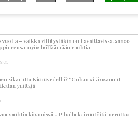
suus vahvistui – korkotason muutos heijastui
vuotta – vaikka villitystäkin on havaittavissa, sanoo
ppineensa myös hölläämään vauhtia
9:00
nen sikarutto Kiuruvedellä? “Onhan sitä osannut
ikalan yrittäjä
0
aa vauhtia käynnissä – Pihalla kaivuutöitä jarruttaa
3