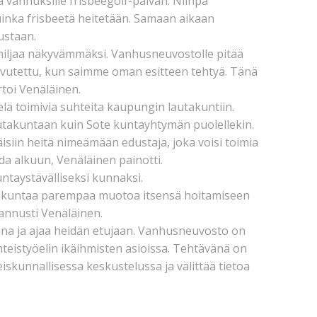
ää vanhuksille frisbeegolf-päivän. Niinpä
kuinka frisbeetä heitetään. Samaan aikaan
ustaan.
hiljaa näkyvämmäksi. Vanhusneuvostolle pitää
vutettu, kun saimme oman esitteen tehtyä. Tänä
oi Venäläinen.
lä toimivia suhteita kaupungin lautakuntiin.
lautakuntaan kuin Sote kuntayhtymän puolellekin.
isiin heitä nimeämään edustaja, joka voisi toimia
ada alkuun, Venäläinen painotti.
untaystävälliseksi kunnaksi.
ko liikuntaa parempaa muotoa itsensä hoitamiseen
kannusti Venäläinen.
na ja ajaa heidän etujaan. Vanhusneuvosto on
eistyöelin ikäihmisten asioissa. Tehtävänä on
iskunnallisessa keskustelussa ja välittää tietoa