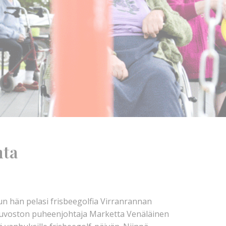
nta
kun hän pelasi frisbeegolfia Virranrannan
neuvoston puheenjohtaja Marketta Venäläinen