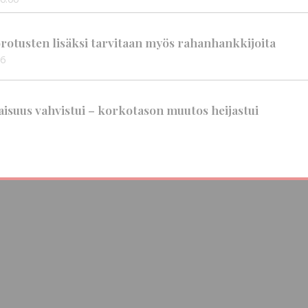
rotusten lisäksi tarvitaan myös rahanhankkijoita
56
suus vahvistui – korkotason muutos heijastui