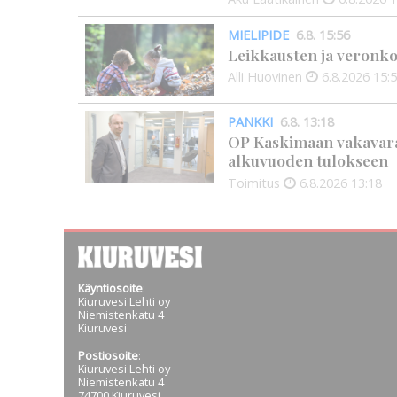
MIELIPIDE
6.8. 15:56
Leikkausten ja veronko
Alli Huovinen
6.8.2026
15:
PANKKI
6.8. 13:18
OP Kaskimaan vakavarai
alkuvuoden tulokseen
Toimitus
6.8.2026
13:18
Käyntiosoite
:
Kiuruvesi Lehti oy
Niemistenkatu 4
Kiuruvesi
Postiosoite
:
Kiuruvesi Lehti oy
Niemistenkatu 4
74700 Kiuruvesi