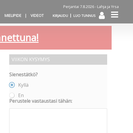
Perjantai 7.8.2026 -
Lahja ja Yrsa
MIELIPIDE
VIDEOT
KIRJAUDU
LUO TUNNUS
annettuna!
VIIKON KYSYMYS
Sienestätkö?
Kyllä
En
Perustele vastaustasi tähän: