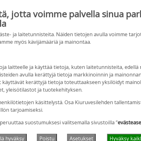
, jotta voimme palvella sinua par
la
ainos päättyy
e- ja laitetunnisteita. Näiden tietojen avulla voimme tarjot
amme myös kävijämääriä ja mainontaa.
oja laitteelle ja käyttää tietoja, kuten laitetunnisteita, edellä
nisteiden avulla kerättyjä tietoja markkinoinnin ja mainonn
äyttävät kerättyjä tietoja toteuttaakseen yksilöidyt mainoks
, yleisötilastot ja tuotekehityksen.
henkilötietojen käsittelystä. Osa Kiuruvesilehden tallentamis
iet, rahoitusasiat, työllisyys, lääkäripula… –
llön tarjoamiseksi.
n kanssa piisasi keskustelunaiheita
 peruuttaa suostumuksesi valitsemalla sivustoilla ”
evästease
6:00
lä hyväksy
Poistu
Asetukset
Hyväksy kaik