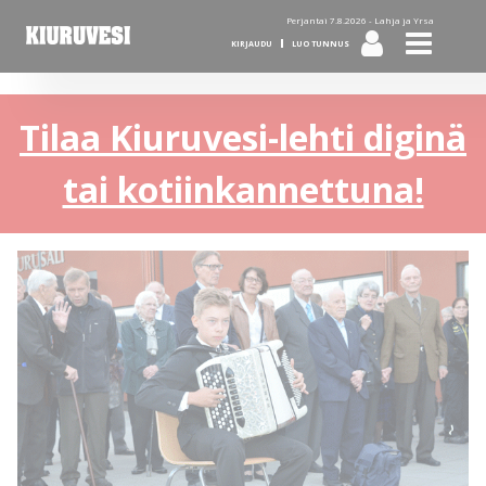
Perjantai 7.8.2026 -
Lahja ja Yrsa
KIRJAUDU
LUO TUNNUS
Tilaa Kiuruvesi-lehti diginä
tai kotiinkannettuna!