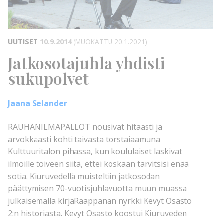
UUTISET
10.9.2014
(MUOKATTU 20.1.2021)
Jatkosotajuhla yhdisti
sukupolvet
Jaana Selander
RAUHANILMAPALLOT nousivat hitaasti ja
arvokkaasti kohti taivasta torstaiaamuna
Kulttuuritalon pihassa, kun koululaiset laskivat
ilmoille toiveen siitä, ettei koskaan tarvitsisi enää
sotia. Kiuruvedellä muisteltiin jatkosodan
päättymisen 70-vuotisjuhlavuotta muun muassa
julkaisemalla kirjaRaappanan nyrkki Kevyt Osasto
2:n historiasta. Kevyt Osasto koostui Kiuruveden