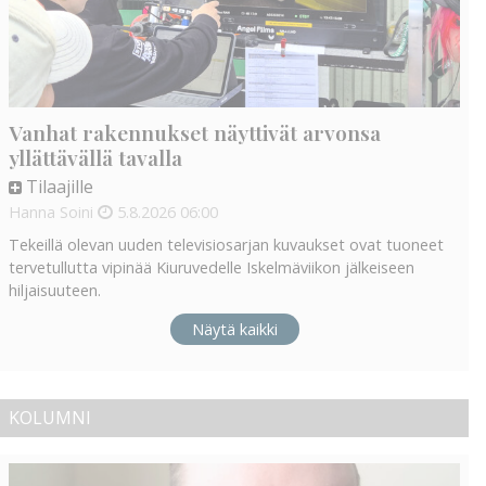
Vanhat rakennukset näyttivät arvonsa
yllättävällä tavalla
Tilaajille
Hanna Soini
5.8.2026
06:00
Tekeillä olevan uuden televisiosarjan kuvaukset ovat tuoneet
tervetullutta vipinää Kiuruvedelle Iskelmäviikon jälkeiseen
hiljaisuuteen.
Näytä kaikki
KOLUMNI