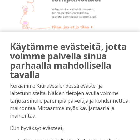
mainos päättyy
Käytämme evästeitä, jotta
voimme palvella sinua
parhaalla mahdollisella
tavalla
Keräämme Kiuruvesilehdessä eväste- ja
laitetunnisteita. Näiden tietojen avulla voimme
tarjota sinulle parempia palveluja ja kohdennettua
AIEMMIN AIHEESTA
mainontaa. Mittaamme myös kävijämääriä ja
mainontaa.
Biokaasu, Hingunniemi, tiet,
Kun hyväksyt evästeet,
rahoitusasiat, työllisyys, lääkäripula… –
ministeri Sari Essayahin kanssa piisasi