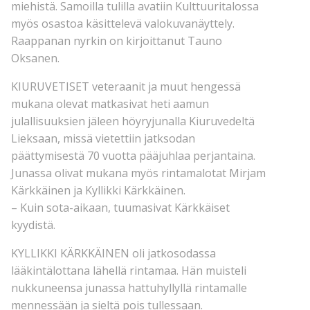
miehistä. Samoilla tulilla avatiin Kulttuuritalossa
myös osastoa käsittelevä valokuvanäyttely.
Raappanan nyrkin on kirjoittanut Tauno
Oksanen.
KIURUVETISET veteraanit ja muut hengessä
mukana olevat matkasivat heti aamun
julallisuuksien jäleen höyryjunalla Kiuruvedeltä
Lieksaan, missä vietettiin jatksodan
päättymisestä 70 vuotta pääjuhlaa perjantaina.
Junassa olivat mukana myös rintamalotat Mirjam
Kärkkäinen ja Kyllikki Kärkkäinen.
– Kuin sota-aikaan, tuumasivat Kärkkäiset
kyydistä.
KYLLIKKI KÄRKKÄINEN oli jatkosodassa
lääkintälottana lähellä rintamaa. Hän muisteli
nukkuneensa junassa hattuhyllyllä rintamalle
mennessään ja sieltä pois tullessaan.