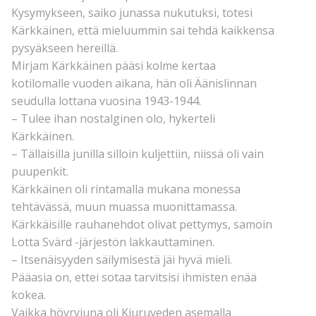
Kysymykseen, saiko junassa nukutuksi, totesi
Kärkkäinen, että mieluummin sai tehdä kaikkensa
pysyäkseen hereillä.
Mirjam Kärkkäinen pääsi kolme kertaa
kotilomalle vuoden aikana, hän oli Äänislinnan
seudulla lottana vuosina 1943-1944.
– Tulee ihan nostalginen olo, hykerteli
Kärkkäinen.
– Tällaisilla junilla silloin kuljettiin, niissä oli vain
puupenkit.
Kärkkäinen oli rintamalla mukana monessa
tehtävässä, muun muassa muonittamassa.
Kärkkäisille rauhanehdot olivat pettymys, samoin
Lotta Svärd -järjestön lakkauttaminen.
– Itsenäisyyden säilymisestä jäi hyvä mieli.
Pääasia on, ettei sotaa tarvitsisi ihmisten enää
kokea.
Vaikka höyryjuna oli Kiuruveden asemalla