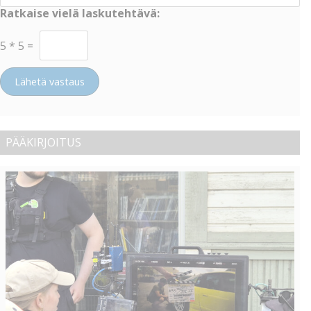
Ratkaise vielä laskutehtävä:
5
*
5
=
Lähetä vastaus
PÄÄKIRJOITUS