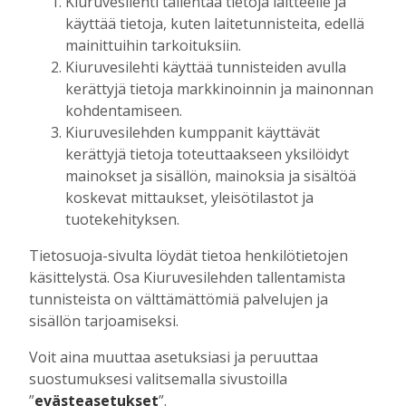
Kiuruvesilehti tallentaa tietoja laitteelle ja
keskustelunaiheita
käyttää tietoja, kuten laitetunnisteita, edellä
Tilaajille
mainittuihin tarkoituksiin.
Aku Laatikainen
6.8.2026
16:00
Kiuruvesilehti käyttää tunnisteiden avulla
kerättyjä tietoja markkinoinnin ja mainonnan
OP Kaskimaan vakavaraisuus vahvistui –
korkotason muutos heijastui alkuvuoden
kohdentamiseen.
tulokseen
Kiuruvesilehden kumppanit käyttävät
Tilaajille
kerättyjä tietoja toteuttaakseen yksilöidyt
Toimitus
6.8.2026
13:18
mainokset ja sisällön, mainoksia ja sisältöä
koskevat mittaukset, yleisötilastot ja
Mikko Remes täyttää 50 vuotta – vaikka
tuotekehityksen.
villitystäkin on havaittavissa, sanoo
syntymäpäiväsankari oppineensa myös
Tietosuoja-sivulta löydät tietoa henkilötietojen
hölläämään vauhtia
käsittelystä. Osa Kiuruvesilehden tallentamista
Tilaajille
tunnisteista on välttämättömiä palvelujen ja
Aku Laatikainen
5.8.2026
09:00
sisällön tarjoamiseksi.
Vaikuttaako afrikkalainen sikarutto
Voit aina muuttaa asetuksiasi ja peruuttaa
Kiuruvedellä? “Onhan sitä osannut
suostumuksesi valitsemalla sivustoilla
odottaa”, toteaa luomusikalan yrittäjä
”
evästeasetukset
”.