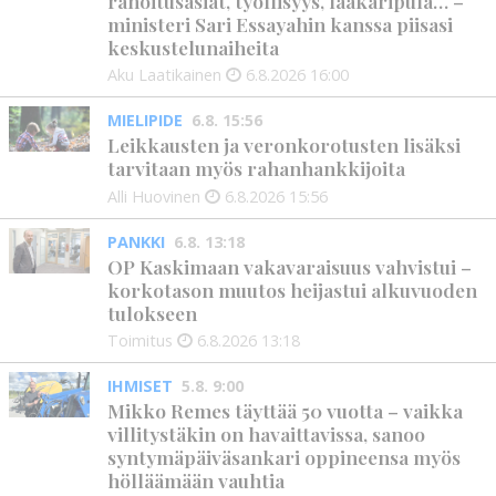
rahoitusasiat, työllisyys, lääkäripula… –
ministeri Sari Essayahin kanssa piisasi
keskustelunaiheita
Aku Laatikainen
6.8.2026
16:00
MIELIPIDE
6.8. 15:56
Leikkausten ja veronkorotusten lisäksi
tarvitaan myös rahanhankkijoita
Alli Huovinen
6.8.2026
15:56
PANKKI
6.8. 13:18
OP Kaskimaan vakavaraisuus vahvistui –
korkotason muutos heijastui alkuvuoden
tulokseen
Toimitus
6.8.2026
13:18
IHMISET
5.8. 9:00
Mikko Remes täyttää 50 vuotta – vaikka
villitystäkin on havaittavissa, sanoo
syntymäpäiväsankari oppineensa myös
hölläämään vauhtia