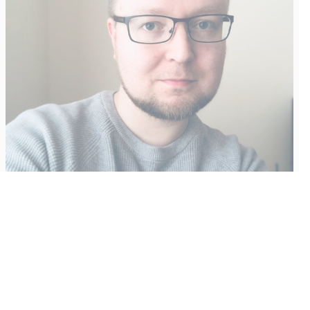
Vähempikin riittäisi?
Aku Laatikainen
31.7.2026
09:00
Tämän vuoden marraskuussa ilmestyy kaikkien aikojen
odotetuin ja ennakkotilatuin, ja hyvin todennäköisesti myös
kaikkien aikojen myydyimmäksi videopeliksi nouseva GTA VI.