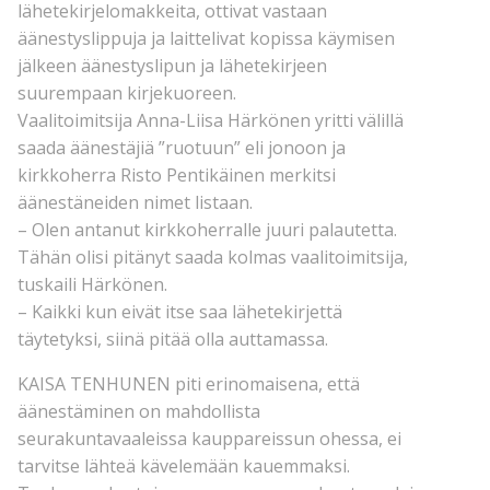
lähetekirjelomakkeita, ottivat vastaan
äänestyslippuja ja laittelivat kopissa käymisen
jälkeen äänestyslipun ja lähetekirjeen
suurempaan kirjekuoreen.
Vaalitoimitsija Anna-Liisa Härkönen yritti välillä
saada äänestäjiä ”ruotuun” eli jonoon ja
kirkkoherra Risto Pentikäinen merkitsi
äänestäneiden nimet listaan.
– Olen antanut kirkkoherralle juuri palautetta.
Tähän olisi pitänyt saada kolmas vaalitoimitsija,
tuskaili Härkönen.
– Kaikki kun eivät itse saa lähetekirjettä
täytetyksi, siinä pitää olla auttamassa.
KAISA TENHUNEN piti erinomaisena, että
äänestäminen on mahdollista
seurakuntavaaleissa kauppareissun ohessa, ei
tarvitse lähteä kävelemään kauemmaksi.