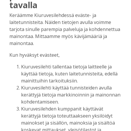
tavalla
helpottaa kaupunkien lääkäripulaa
Tilaajille
Keräämme Kiuruvesilehdessä eväste- ja
Aku Laatikainen
7.8.2026
12:00
laitetunnisteita. Näiden tietojen avulla voimme
tarjota sinulle parempia palveluja ja kohdennettua
Golftapahtuma tuotti jälleen komeasti
mainontaa. Mittaamme myös kävijämääriä ja
tukea Kiuruveden nuorille – palkittavat
julkaistaan loppuvuodesta
mainontaa.
Tilaajille
Kun hyväksyt evästeet,
Aku Laatikainen
7.8.2026
11:33
Kiuruvesilehti tallentaa tietoja laitteelle ja
Biokaasu, Hingunniemi, tiet,
käyttää tietoja, kuten laitetunnisteita, edellä
rahoitusasiat, työllisyys, lääkäripula… –
ministeri Sari Essayahin kanssa piisasi
mainittuihin tarkoituksiin.
keskustelunaiheita
Kiuruvesilehti käyttää tunnisteiden avulla
Tilaajille
kerättyjä tietoja markkinoinnin ja mainonnan
kohdentamiseen.
Aku Laatikainen
6.8.2026
16:00
Kiuruvesilehden kumppanit käyttävät
OP Kaskimaan vakavaraisuus vahvistui –
kerättyjä tietoja toteuttaakseen yksilöidyt
korkotason muutos heijastui alkuvuoden
mainokset ja sisällön, mainoksia ja sisältöä
tulokseen
koskevat mittaukset, yleisötilastot ja