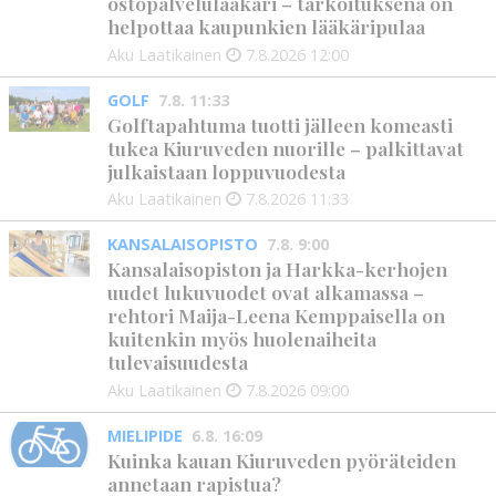
ostopalvelulääkäri – tarkoituksena on
helpottaa kaupunkien lääkäripulaa
Aku Laatikainen
7.8.2026
12:00
GOLF
7.8. 11:33
Golftapahtuma tuotti jälleen komeasti
tukea Kiuruveden nuorille – palkittavat
julkaistaan loppuvuodesta
Aku Laatikainen
7.8.2026
11:33
KANSALAISOPISTO
7.8. 9:00
Kansalaisopiston ja Harkka-kerhojen
uudet lukuvuodet ovat alkamassa –
rehtori Maija-Leena Kemppaisella on
kuitenkin myös huolenaiheita
tulevaisuudesta
Aku Laatikainen
7.8.2026
09:00
MIELIPIDE
6.8. 16:09
Kuinka kauan Kiuruveden pyöräteiden
annetaan rapistua?