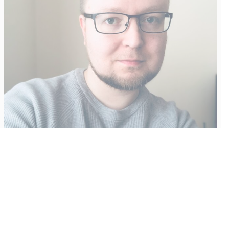
Vähempikin riittäisi?
Aku Laatikainen
31.7.2026
09:00
Tämän vuoden marraskuussa ilmestyy kaikkien aikojen
odotetuin ja ennakkotilatuin, ja hyvin todennäköisesti myös
kaikkien aikojen myydyimmäksi videopeliksi nouseva GTA VI.