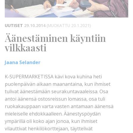
UUTISET
29.10.2014
(MUOKATTU 20.1.2021)
Äänestäminen käyntiin
vilkkaasti
Jaana Selander
K-SUPERMARKETISSA kävi kova kuhina heti
puolenpäivän aikaan maanantaina, kun ihmiset
tulivat äänestämään seurakuntavaaleissa. Osa
antoi äänensä ostosreissun lomassa, osa tuli
ruokakauppaan varta vasten antamaan äänensä
mieleiselle ehdokkaalleen. Äänestyspöydän
ympärillä oli koko ajan jonoa, kun ihmiset
vilauttivat henkilökorttejaan, täyttelivät