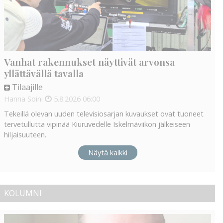
Vanhat rakennukset näyttivät arvonsa
yllättävällä tavalla
Tilaajille
Hanna Soini
5.8.2026
06:00
Tekeillä olevan uuden televisiosarjan kuvaukset ovat tuoneet
tervetullutta vipinää Kiuruvedelle Iskelmäviikon jälkeiseen
hiljaisuuteen.
Näytä kaikki
KOLUMNI