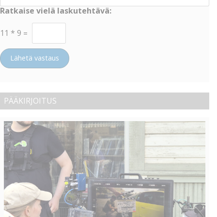
Ratkaise vielä laskutehtävä:
11
*
9
=
Lähetä vastaus
PÄÄKIRJOITUS