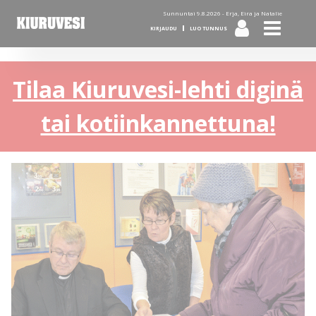
Sunnuntai 9.8.2026 -
Erja, Eira ja Natalie
KIRJAUDU
LUO TUNNUS
Tilaa Kiuruvesi-lehti diginä
tai kotiinkannettuna!