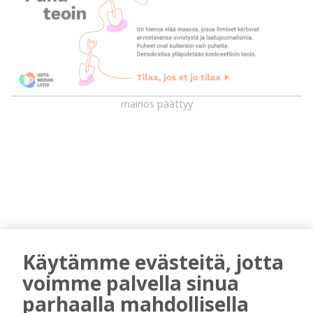
mainos päättyy
Käytämme evästeitä, jotta
AIEMMIN AIHEESTA
voimme palvella sinua
Kiuruvedelle ja Iisalmeen
parhaalla mahdollisella
ostopalvelulääkäri – tarkoituksena on