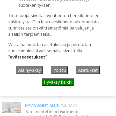
Tilaajille
tuotekehityksen.
Toimitus
6.8.2026
13:18
Tietosuoja-sivulta löydät tietoa henkilötietojen
Mikko Remes täyttää 50 vuotta – vaikka
käsittelystä. Osa Kiuruvesilehden tallentamista
villitystäkin on havaittavissa, sanoo
tunnisteista on välttämättömiä palvelujen ja
syntymäpäiväsankari oppineensa myös
hölläämään vauhtia
sisällön tarjoamiseksi.
Tilaajille
Voit aina muuttaa asetuksiasi ja peruuttaa
Aku Laatikainen
5.8.2026
09:00
suostumuksesi valitsemalla sivustoilla
”
evästeasetukset
”.
UUSIMMAT
Älä hyväksy
Poistu
Asetukset
Hyväksy kaikki
MIELIPIDE
7.8. 12:26
Terveisiä eduskuntaan
Vilho Ruotsalainen
7.8.2026
12:26
HYVINVOINTIALUE
7.8. 12:00
Kiuruvedelle ja Iisalmeen