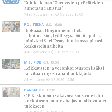
Kuinka kauan Kiuruveden pyöräteiden
annetaan rapistua?
Vilho Ruotsalainen
6.8.2026
16:09
POLITIIKKA
6.8. 16:00
Biokaasu, Hingunniemi, tiet,
rahoitusasiat, työllisyys, lääkäripula… –
ministeri Sari Essayahin kanssa piisasi
keskustelunaiheita
Aku Laatikainen
6.8.2026
16:00
MIELIPIDE
6.8. 15:56
Leikkausten ja veronkorotusten lisäksi
tarvitaan myös rahanhankkijoita
Alli Huovinen
6.8.2026
15:56
PANKKI
6.8. 13:18
OP Kaskimaan vakavaraisuus vahvistui –
korkotason muutos heijastui alkuvuoden
tulokseen