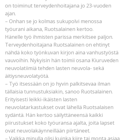
on toiminut terveydenhoitajana jo 23-vuoden
ajan.
– Onhan se jo kolmas sukupolvi menossa
työurani aikana, Ruotsalainen kertoo.
Hänelle työ ihmisten parissa merkitsee paljon.
Terveydenhoitajana Ruotsalainen on ehtinyt
nähdä koko työnkuvan kirjon aina vanhustyöstä
vauvoihin. Nykyisin hän toimii osana Kiuruveden
neuvolatiimiä tehden lasten neuvola- sekä
äitiysneuvolatyötä.
– Työ itsessään on jo hyvin palkitsevaa ilman
tällaisia tunnustuksiakin, sanoo Ruotsalainen.
Erityisesti leikki-ikäisten lasten
neuvolatarkastukset ovat lähellä Ruotsalaisen
sydäntä. Hän kertoo säilyttäneensä kaikki
piirustukset koko työuransa ajalta, joita lapset
ovat neuvolakäynneillään piirtäneet.
– Vaikka minulla olisi kuinka kiire tai monta asiaa