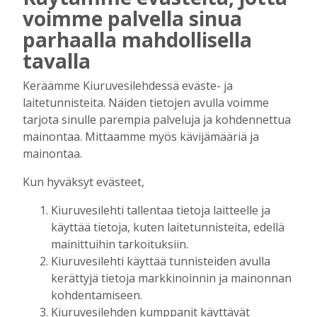
voimme palvella sinua
AIEMMIN AIHEESTA
parhaalla mahdollisella
tavalla
Biokaasu, Hingunniemi, tiet,
rahoitusasiat, työllisyys, lääkäripula… –
Keräämme Kiuruvesilehdessä eväste- ja
ministeri Sari Essayahin kanssa piisasi
laitetunnisteita. Näiden tietojen avulla voimme
keskustelunaiheita
tarjota sinulle parempia palveluja ja kohdennettua
Tilaajille
mainontaa. Mittaamme myös kävijämääriä ja
Aku Laatikainen
6.8.2026
16:00
mainontaa.
OP Kaskimaan vakavaraisuus vahvistui –
Kun hyväksyt evästeet,
korkotason muutos heijastui alkuvuoden
tulokseen
Kiuruvesilehti tallentaa tietoja laitteelle ja
Tilaajille
käyttää tietoja, kuten laitetunnisteita, edellä
Toimitus
6.8.2026
13:18
mainittuihin tarkoituksiin.
Kiuruvesilehti käyttää tunnisteiden avulla
Mikko Remes täyttää 50 vuotta – vaikka
kerättyjä tietoja markkinoinnin ja mainonnan
villitystäkin on havaittavissa, sanoo
syntymäpäiväsankari oppineensa myös
kohdentamiseen.
hölläämään vauhtia
Kiuruvesilehden kumppanit käyttävät