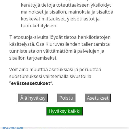
Tilaajille
kerättyjä tietoja toteuttaakseen yksilöidyt
Aku Laatikainen
5.8.2026
09:00
mainokset ja sisällön, mainoksia ja sisältöä
koskevat mittaukset, yleisötilastot ja
Vaikuttaako afrikkalainen sikarutto
tuotekehityksen.
Kiuruvedellä? “Onhan sitä osannut
odottaa”, toteaa luomusikalan yrittäjä
Tietosuoja-sivulta löydät tietoa henkilötietojen
Tilaajille
käsittelystä. Osa Kiuruvesilehden tallentamista
Hanna Soini
4.8.2026
18:00
tunnisteista on välttämättömiä palvelujen ja
sisällön tarjoamiseksi.
Liikuntasalin purku kovaa vauhtia
käynnissä – Pihalla kaivuutöitä jarruttaa
Voit aina muuttaa asetuksiasi ja peruuttaa
kallio
suostumuksesi valitsemalla sivustoilla
Tilaajille
”
evästeasetukset
”.
Hanna Soini
4.8.2026
10:43
Älä hyväksy
Poistu
Asetukset
UUSIMMAT
Hyväksy kaikki
MIELIPIDE
6.8. 16:09