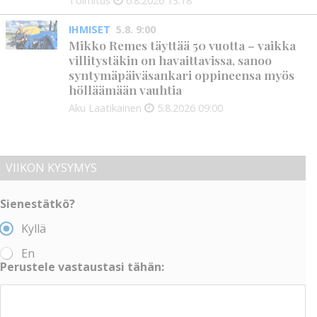
Toimitus
6.8.2026
13:18
IHMISET
5.8. 9:00
Mikko Remes täyttää 50 vuotta – vaikka
villitystäkin on havaittavissa, sanoo
syntymäpäiväsankari oppineensa myös
hölläämään vauhtia
Aku Laatikainen
5.8.2026
09:00
VIIKON KYSYMYS
Sienestätkö?
Kyllä
En
Perustele vastaustasi tähän: