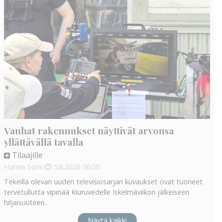
Vanhat rakennukset näyttivät arvonsa
yllättävällä tavalla
Tilaajille
Hanna Soini
5.8.2026
06:00
Tekeillä olevan uuden televisiosarjan kuvaukset ovat tuoneet
tervetullutta vipinää Kiuruvedelle Iskelmäviikon jälkeiseen
hiljaisuuteen.
Näytä kaikki