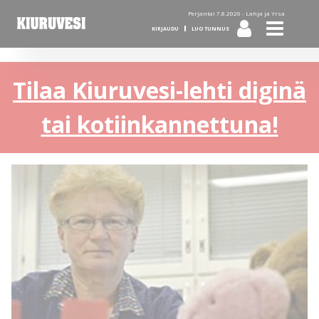
Perjantai 7.8.2026 -
Lahja ja Yrsa
KIRJAUDU
LUO TUNNUS
Tilaa Kiuruvesi-lehti diginä
tai kotiinkannettuna!