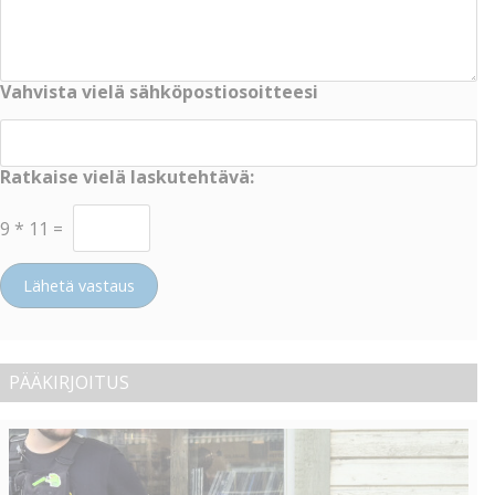
Vahvista vielä sähköpostiosoitteesi
Ratkaise vielä laskutehtävä:
9
*
11
=
Lähetä vastaus
PÄÄKIRJOITUS