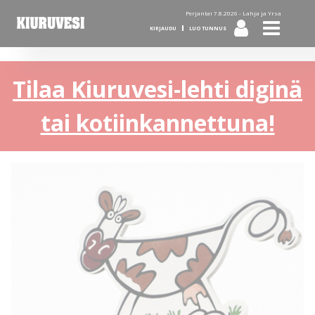
Perjantai 7.8.2026 -
Lahja ja Yrsa
KIRJAUDU
LUO TUNNUS
Tilaa Kiuruvesi-lehti diginä
tai kotiinkannettuna!