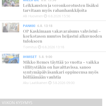
Leikkausten ja veronkorotusten lisäksi
tarvitaan myös rahanhankkijoita
Alli Huovinen
6.8.2026
15:56
PANKKI
6.8. 13:18
OP Kaskimaan vakavaraisuus vahvistui –
korkotason muutos heijastui alkuvuoden
tulokseen
Toimitus
6.8.2026
13:18
IHMISET
5.8. 9:00
Mikko Remes täyttää 50 vuotta – vaikka
villitystäkin on havaittavissa, sanoo
syntymäpäiväsankari oppineensa myös
hölläämään vauhtia
Aku Laatikainen
5.8.2026
09:00
VIIKON KYSYMYS