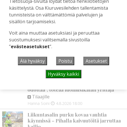
Tietosuoja-sivulta löydät tietoa henkilötietojen
korkotason muutos heijastui alkuvuoden
käsittelystä. Osa Kiuruvesilehden tallentamista
tulokseen
tunnisteista on välttämättömiä palvelujen ja
Tilaajille
sisällön tarjoamiseksi.
Toimitus
6.8.2026
13:18
Voit aina muuttaa asetuksiasi ja peruuttaa
Mikko Remes täyttää 50 vuotta – vaikka
suostumuksesi valitsemalla sivustoilla
villitystäkin on havaittavissa, sanoo
syntymäpäiväsankari oppineensa myös
”
evästeasetukset
”.
hölläämään vauhtia
Tilaajille
Älä hyväksy
Poistu
Asetukset
Aku Laatikainen
5.8.2026
09:00
Hyväksy kaikki
Vaikuttaako afrikkalainen sikarutto
Kiuruvedellä? “Onhan sitä osannut
odottaa”, toteaa luomusikalan yrittäjä
Tilaajille
Hanna Soini
4.8.2026
18:00
Liikuntasalin purku kovaa vauhtia
käynnissä – Pihalla kaivuutöitä jarruttaa
kallio