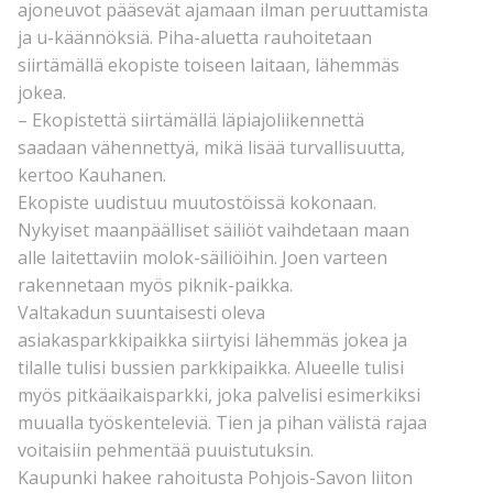
ajoneuvot pääsevät ajamaan ilman peruuttamista
ja u-käännöksiä. Piha-aluetta rauhoitetaan
siirtämällä ekopiste toiseen laitaan, lähemmäs
jokea.
– Ekopistettä siirtämällä läpiajoliikennettä
saadaan vähennettyä, mikä lisää turvallisuutta,
kertoo Kauhanen.
Ekopiste uudistuu muutostöissä kokonaan.
Nykyiset maanpäälliset säiliöt vaihdetaan maan
alle laitettaviin molok-säiliöihin. Joen varteen
rakennetaan myös piknik-paikka.
Valtakadun suuntaisesti oleva
asiakasparkkipaikka siirtyisi lähemmäs jokea ja
tilalle tulisi bussien parkkipaikka. Alueelle tulisi
myös pitkäaikaisparkki, joka palvelisi esimerkiksi
muualla työskenteleviä. Tien ja pihan välistä rajaa
voitaisiin pehmentää puuistutuksin.
Kaupunki hakee rahoitusta Pohjois-Savon liiton