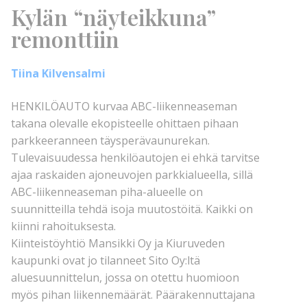
Kylän “näyteikkuna”
remonttiin
Tiina Kilvensalmi
HENKILÖAUTO kurvaa ABC-liikenneaseman
takana olevalle ekopisteelle ohittaen pihaan
parkkeeranneen täysperävaunurekan.
Tulevaisuudessa henkilöautojen ei ehkä tarvitse
ajaa raskaiden ajoneuvojen parkkialueella, sillä
ABC-liikenneaseman piha-alueelle on
suunnitteilla tehdä isoja muutostöitä. Kaikki on
kiinni rahoituksesta.
Kiinteistöyhtiö Mansikki Oy ja Kiuruveden
kaupunki ovat jo tilanneet Sito Oy:ltä
aluesuunnittelun, jossa on otettu huomioon
myös pihan liikennemäärät. Päärakennuttajana