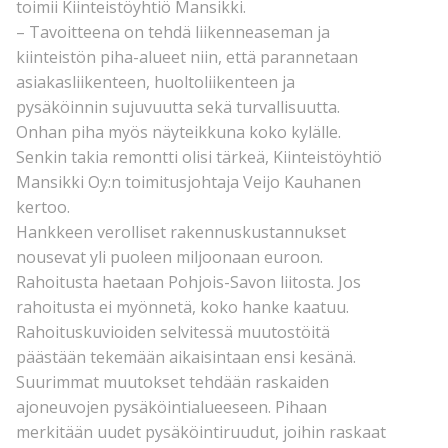
toimii Kiinteistöyhtiö Mansikki.
– Tavoitteena on tehdä liikenneaseman ja
kiinteistön piha-alueet niin, että parannetaan
asiakasliikenteen, huoltoliikenteen ja
pysäköinnin sujuvuutta sekä turvallisuutta.
Onhan piha myös näyteikkuna koko kylälle.
Senkin takia remontti olisi tärkeä, Kiinteistöyhtiö
Mansikki Oy:n toimitusjohtaja Veijo Kauhanen
kertoo.
Hankkeen verolliset rakennuskustannukset
nousevat yli puoleen miljoonaan euroon.
Rahoitusta haetaan Pohjois-Savon liitosta. Jos
rahoitusta ei myönnetä, koko hanke kaatuu.
Rahoituskuvioiden selvitessä muutostöitä
päästään tekemään aikaisintaan ensi kesänä.
Suurimmat muutokset tehdään raskaiden
ajoneuvojen pysäköintialueeseen. Pihaan
merkitään uudet pysäköintiruudut, joihin raskaat