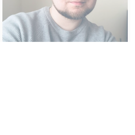
Vähempikin riittäisi?
Aku Laatikainen
31.7.2026
09:00
Tämän vuoden marraskuussa ilmestyy kaikkien aikojen
odotetuin ja ennakkotilatuin, ja hyvin todennäköisesti myös
kaikkien aikojen myydyimmäksi videopeliksi nouseva GTA VI.
Käyntiosoite
: