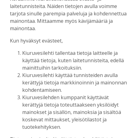
mainos päättyy
laitetunnisteita. Näiden tietojen avulla voimme
tarjota sinulle parempia palveluja ja kohdennettua
mainontaa. Mittaamme myös kävijämääriä ja
mainontaa.
Kun hyväksyt evästeet,
Kiuruvesilehti tallentaa tietoja laitteelle ja
käyttää tietoja, kuten laitetunnisteita, edellä
mainittuihin tarkoituksiin.
AIEMMIN AIHEESTA
Kiuruvesilehti käyttää tunnisteiden avulla
kerättyjä tietoja markkinoinnin ja mainonnan
Biokaasu, Hingunniemi, tiet,
kohdentamiseen.
rahoitusasiat, työllisyys, lääkäripula… –
Kiuruvesilehden kumppanit käyttävät
ministeri Sari Essayahin kanssa piisasi
kerättyjä tietoja toteuttaakseen yksilöidyt
keskustelunaiheita
mainokset ja sisällön, mainoksia ja sisältöä
Tilaajille
koskevat mittaukset, yleisötilastot ja
Aku Laatikainen
6.8.2026
16:00
tuotekehityksen.
OP Kaskimaan vakavaraisuus vahvistui –