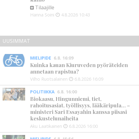
Tilaajille
Hanna Soini
4.8.2026
10:43
UUSIMMAT
MIELIPIDE
6.8. 16:09
Kuinka kauan Kiuruveden pyöräteiden
annetaan rapistua?
Vilho Ruotsalainen
6.8.2026
16:09
POLITIIKKA
6.8. 16:00
Biokaasu, Hingunniemi, tiet,
rahoitusasiat, työllisyys, lääkäripula… –
ministeri Sari Essayahin kanssa piisasi
keskustelunaiheita
Aku Laatikainen
6.8.2026
16:00
MIELIPIDE
6.8. 15:56