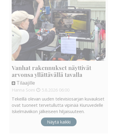
Vanhat rakennukset näyttivät
arvonsa yllättävällä tavalla
Tilaajille
Hanna Soini
5.8.2026
06:00
Tekeillä olevan uuden televisiosarjan kuvaukset
ovat tuoneet tervetullutta vipinää Kiuruvedelle
Iskelmäviikon jälkeiseen hiljaisuuteen.
Näytä kaikki