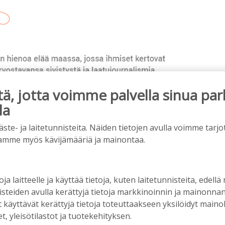
, jotta voimme palvella sinua par
la
e- ja laitetunnisteita. Näiden tietojen avulla voimme tarjot
amme myös kävijämääriä ja mainontaa.
ainos päättyy
oja laitteelle ja käyttää tietoja, kuten laitetunnisteita, edellä
nisteiden avulla kerättyjä tietoja markkinoinnin ja mainonn
äyttävät kerättyjä tietoja toteuttaakseen yksilöidyt mainoks
, yleisötilastot ja tuotekehityksen.