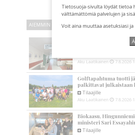
Tietosuoja-sivulta löydät tietoa 
välttämättömiä palvelujen ja sisä
AIEMMIN AIHEESTA
Voit aina muuttaa asetuksiasi ja
Kiuruvedelle ja Iisalme
Ä
kaupunkien lääkäripul
Tilaajille
Aku Laatikainen
7.8.2026
1
Golftapahtuma tuotti j
palkittavat julkaistaa
Tilaajille
Aku Laatikainen
7.8.2026
1
Biokaasu, Hingunniemi, t
ministeri Sari Essayahi
Tilaajille