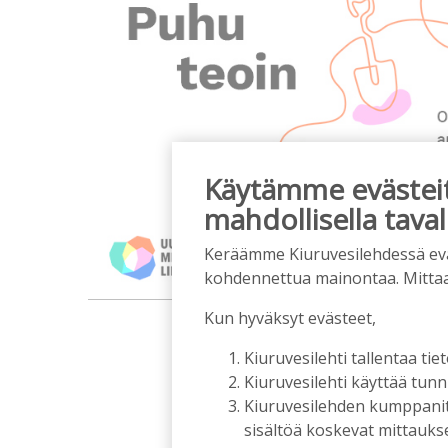
Käytämme evästeitä
mahdollisella taval
Keräämme Kiuruvesilehdessä eväst
kohdennettua mainontaa. Mitta
m
Kun hyväksyt evästeet,
Kiuruvesilehti tallentaa tiet
Kiuruvesilehti käyttää tun
Kiuruvesilehden kumppanit k
sisältöä koskevat mittaukset