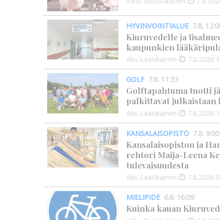
Vilho Ruotsalainen
7.8.202
HYVINVOINTIALUE
7.8. 12:0
Kiuruvedelle ja Iisalme
kaupunkien lääkäripul
Aku Laatikainen
7.8.2026
1
GOLF
7.8. 11:33
Golftapahtuma tuotti j
palkittavat julkaistaa
Aku Laatikainen
7.8.2026
1
KANSALAISOPISTO
7.8. 9:00
Kansalaisopiston ja Ha
rehtori Maija-Leena Ke
tulevaisuudesta
Aku Laatikainen
7.8.2026
0
MIELIPIDE
6.8. 16:09
Kuinka kauan Kiuruved