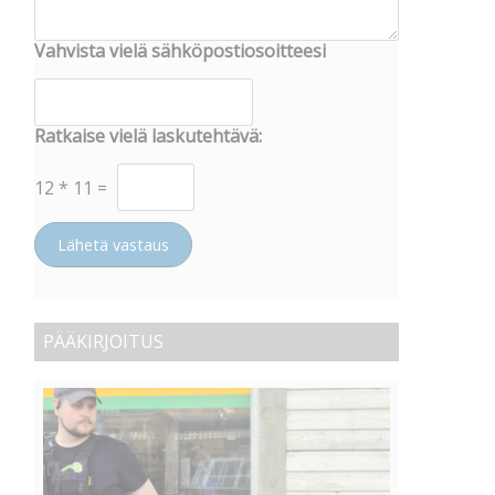
Vahvista vielä sähköpostiosoitteesi
Ratkaise vielä laskutehtävä:
12
*
11
=
Lähetä vastaus
PÄÄKIRJOITUS