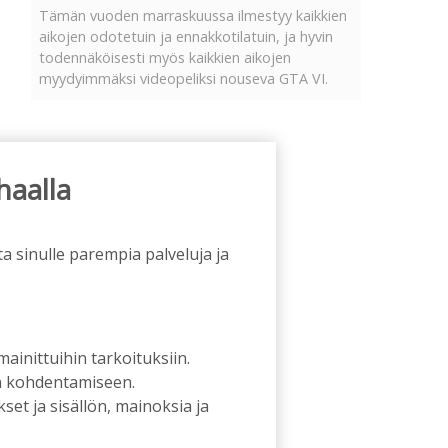
Tämän vuoden marraskuussa ilmestyy kaikkien
aikojen odotetuin ja ennakkotilatuin, ja hyvin
todennäköisesti myös kaikkien aikojen
myydyimmäksi videopeliksi nouseva GTA VI.
haalla
a sinulle parempia palveluja ja
 mainittuihin tarkoituksiin.
an kohdentamiseen.
et ja sisällön, mainoksia ja