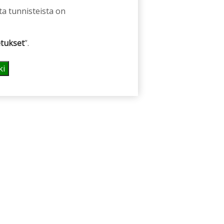
ta tunnisteista on
tukset
”.
ki