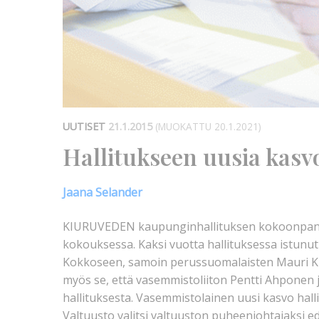
UUTISET
21.1.2015
(MUOKATTU 20.1.2021)
Hallitukseen uusia kasv
Jaana Selander
KIURUVEDEN kaupunginhallituksen kokoonpano
kokouksessa. Kaksi vuotta hallituksessa istunu
Kokkoseen, samoin perussuomalaisten Mauri Knu
myös se, että vasemmistoliiton Pentti Ahponen 
hallituksesta. Vasemmistolainen uusi kasvo hall
Valtuusto valitsi valtuuston puheenjohtajaksi e