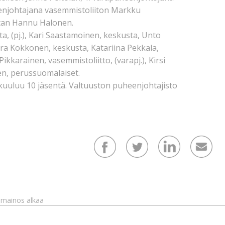
enjohtajana vasemmistoliiton Markku
stan Hannu Halonen.
a, (pj.), Kari Saastamoinen, keskusta, Unto
ra Kokkonen, keskusta, Katariina Pekkala,
arainen, vasemmistoliitto, (varapj.), Kirsi
en, perussuomalaiset.
 kuuluu 10 jäsentä. Valtuuston puheenjohtajisto
mainos alkaa