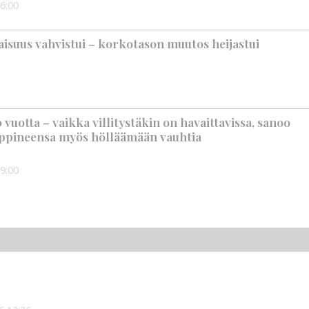
6:00
suus vahvistui – korkotason muutos heijastui
vuotta – vaikka villitystäkin on havaittavissa, sanoo
ppineensa myös hölläämään vauhtia
9:00