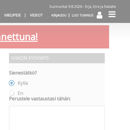
Sunnuntai 9.8.2026 -
Erja, Eira ja Natalie
MIELIPIDE
VIDEOT
KIRJAUDU
LUO TUNNUS
annettuna!
VIIKON KYSYMYS
Sienestätkö?
Kyllä
En
Perustele vastaustasi tähän: