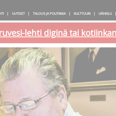
HTI
UUTISET
TALOUS JA POLITIIKKA
KULTTUURI
URHEILU
ruvesi-lehti diginä tai kotiink