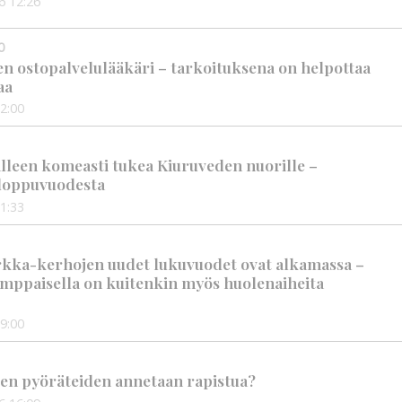
6
12:26
0
en ostopalvelulääkäri – tarkoituksena on helpottaa
aa
2:00
älleen komeasti tukea Kiuruveden nuorille –
n loppuvuodesta
1:33
rkka-kerhojen uudet lukuvuodet ovat alkamassa –
mppaisella on kuitenkin myös huolenaiheita
9:00
en pyöräteiden annetaan rapistua?