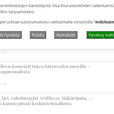
henkilötietojen käsittelystä. Osa Kiuruvesilehden tallentamis
llön tarjoamiseksi.
 peruuttaa suostumuksesi valitsemalla sivustoilla ”
evästease
en ostopalvelulääkäri – tarkoituksena on helpottaa
lä hyväksy
Poistu
Asetukset
Hyväksy kaik
aa
2:00
älleen komeasti tukea Kiuruveden nuorille –
n loppuvuodesta
1:33
iet, rahoitusasiat, työllisyys, lääkäripula… –
n kanssa piisasi keskustelunaiheita