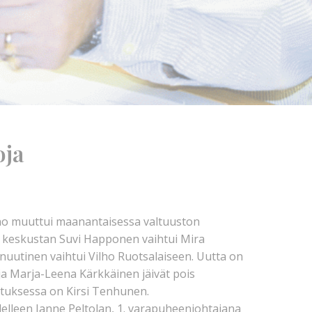
oja
 muuttui maanantaisessa valtuuston
t keskustan Suvi Happonen vaihtui Mira
utinen vaihtui Vilho Ruotsalaiseen. Uutta on
ja Marja-Leena Kärkkäinen jäivät pois
ituksessa on Kirsi Tenhunen.
delleen Janne Peltolan, 1. varapuheenjohtajana