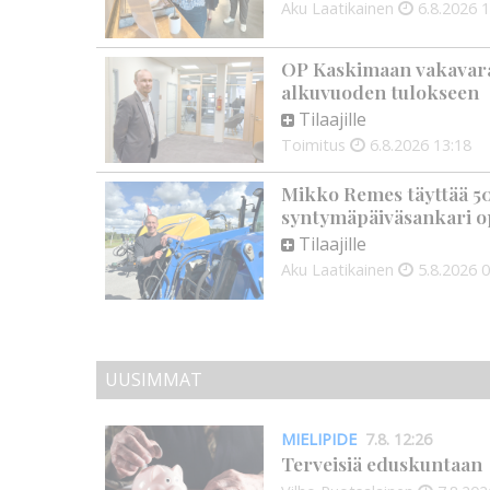
Aku Laatikainen
6.8.2026
1
OP Kaskimaan vakavarai
alkuvuoden tulokseen
Tilaajille
Toimitus
6.8.2026
13:18
Mikko Remes täyttää 50 
syntymäpäiväsankari o
Tilaajille
Aku Laatikainen
5.8.2026
0
UUSIMMAT
MIELIPIDE
7.8. 12:26
Terveisiä eduskuntaan