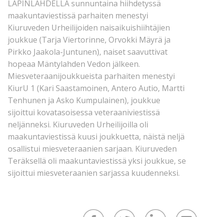
LAPINLAHDELLA sunnuntaina hiihdetyssä
maakuntaviestissä parhaiten menestyi
Kiuruveden Urheilijoiden naisaikuishiihtäjien
joukkue (Tarja Viertorinne, Orvokki Mäyrä ja
Pirkko Jaakola-Juntunen), naiset saavuttivat
hopeaa Mäntylahden Vedon jälkeen.
Miesveteraanijoukkueista parhaiten menestyi
KiurU 1 (Kari Saastamoinen, Antero Autio, Martti
Tenhunen ja Asko Kumpulainen), joukkue
sijoittui kovatasoisessa veteraaniviestissä
neljänneksi. Kiuruveden Urheilijoilla oli
maakuntaviestissä kuusi joukkuetta, näistä neljä
osallistui miesveteraanien sarjaan. Kiuruveden
Teräksellä oli maakuntaviestissä yksi joukkue, se
sijoittui miesveteraanien sarjassa kuudenneksi.