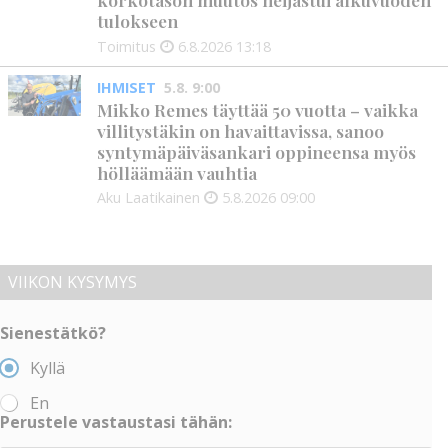
tulokseen
Toimitus
6.8.2026
13:18
IHMISET
5.8. 9:00
Mikko Remes täyttää 50 vuotta – vaikka
villitystäkin on havaittavissa, sanoo
syntymäpäiväsankari oppineensa myös
hölläämään vauhtia
Aku Laatikainen
5.8.2026
09:00
VIIKON KYSYMYS
Sienestätkö?
Kyllä
En
Perustele vastaustasi tähän: