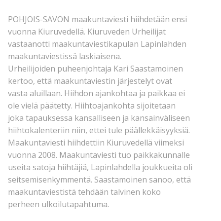
POHJOIS-SAVON maakuntaviesti hiihdetään ensi
vuonna Kiuruvedellä. Kiuruveden Urheilijat
vastaanotti maakuntaviestikapulan Lapinlahden
maakuntaviestissä laskiaisena.
Urheilijoiden puheenjohtaja Kari Saastamoinen
kertoo, että maakuntaviestin järjestelyt ovat
vasta aluillaan. Hiihdon ajankohtaa ja paikkaa ei
ole vielä päätetty. Hiihtoajankohta sijoitetaan
joka tapauksessa kansalliseen ja kansainväliseen
hiihtokalenteriin niin, ettei tule päällekkäisyyksiä.
Maakuntaviesti hiihdettiin Kiuruvedellä viimeksi
vuonna 2008. Maakuntaviesti tuo paikkakunnalle
useita satoja hiihtäjiä, Lapinlahdella joukkueita oli
seitsemisenkymmentä. Saastamoinen sanoo, että
maakuntaviestistä tehdään talvinen koko
perheen ulkoilutapahtuma.