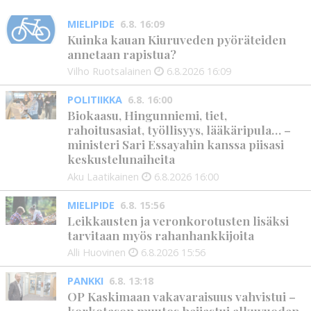
MIELIPIDE
6.8. 16:09
Kuinka kauan Kiuruveden pyöräteiden
annetaan rapistua?
Vilho Ruotsalainen
6.8.2026
16:09
POLITIIKKA
6.8. 16:00
Biokaasu, Hingunniemi, tiet,
rahoitusasiat, työllisyys, lääkäripula… –
ministeri Sari Essayahin kanssa piisasi
keskustelunaiheita
Aku Laatikainen
6.8.2026
16:00
MIELIPIDE
6.8. 15:56
Leikkausten ja veronkorotusten lisäksi
tarvitaan myös rahanhankkijoita
Alli Huovinen
6.8.2026
15:56
PANKKI
6.8. 13:18
OP Kaskimaan vakavaraisuus vahvistui –
korkotason muutos heijastui alkuvuoden