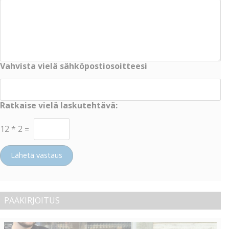
Vahvista vielä sähköpostiosoitteesi
Ratkaise vielä laskutehtävä:
12
*
2
=
Lähetä vastaus
PÄÄKIRJOITUS