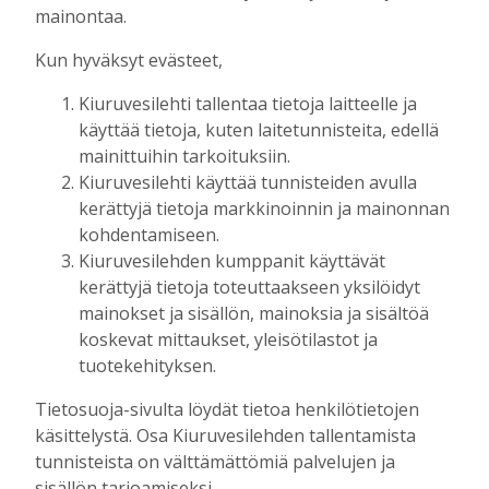
mainontaa.
Kun hyväksyt evästeet,
AIEMMIN AIHEESTA
Kiuruvesilehti tallentaa tietoja laitteelle ja
käyttää tietoja, kuten laitetunnisteita, edellä
Biokaasu, Hingunniemi, tiet,
mainittuihin tarkoituksiin.
rahoitusasiat, työllisyys, lääkäripula… –
Kiuruvesilehti käyttää tunnisteiden avulla
ministeri Sari Essayahin kanssa piisasi
kerättyjä tietoja markkinoinnin ja mainonnan
keskustelunaiheita
kohdentamiseen.
Tilaajille
Kiuruvesilehden kumppanit käyttävät
Aku Laatikainen
6.8.2026
16:00
kerättyjä tietoja toteuttaakseen yksilöidyt
OP Kaskimaan vakavaraisuus vahvistui –
mainokset ja sisällön, mainoksia ja sisältöä
korkotason muutos heijastui alkuvuoden
koskevat mittaukset, yleisötilastot ja
tulokseen
tuotekehityksen.
Tilaajille
Tietosuoja-sivulta löydät tietoa henkilötietojen
Toimitus
6.8.2026
13:18
käsittelystä. Osa Kiuruvesilehden tallentamista
Mikko Remes täyttää 50 vuotta – vaikka
tunnisteista on välttämättömiä palvelujen ja
villitystäkin on havaittavissa, sanoo
sisällön tarjoamiseksi.