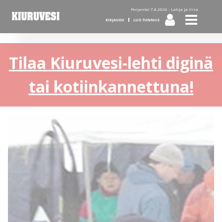
Perjantai 7.8.2026 -
Lahja ja Yrsa
KIRJAUDU
LUO TUNNUS
Tilaa Kiuruvesi-lehti diginä
tai kotiinkannettuna!