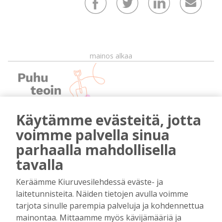
mainos alkaa
Käytämme evästeitä, jotta
voimme palvella sinua
parhaalla mahdollisella
mainos päättyy
tavalla
Keräämme Kiuruvesilehdessä eväste- ja
laitetunnisteita. Näiden tietojen avulla voimme
tarjota sinulle parempia palveluja ja kohdennettua
mainontaa. Mittaamme myös kävijämääriä ja