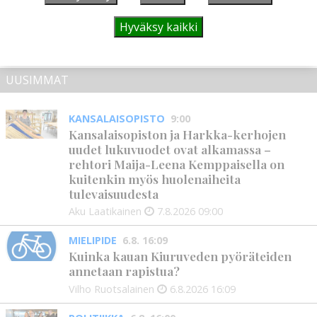
Tilaajille
Hanna Soini
4.8.2026
10:43
Hyväksy kaikki
UUSIMMAT
KANSALAISOPISTO
9:00
Kansalaisopiston ja Harkka-kerhojen
uudet lukuvuodet ovat alkamassa –
rehtori Maija-Leena Kemppaisella on
kuitenkin myös huolenaiheita
tulevaisuudesta
Aku Laatikainen
7.8.2026
09:00
MIELIPIDE
6.8. 16:09
Kuinka kauan Kiuruveden pyöräteiden
annetaan rapistua?
Vilho Ruotsalainen
6.8.2026
16:09