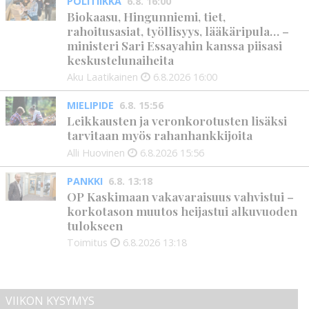
POLITIIKKA
6.8. 16:00
Biokaasu, Hingunniemi, tiet,
rahoitusasiat, työllisyys, lääkäripula… –
ministeri Sari Essayahin kanssa piisasi
keskustelunaiheita
Aku Laatikainen
6.8.2026
16:00
MIELIPIDE
6.8. 15:56
Leikkausten ja veronkorotusten lisäksi
tarvitaan myös rahanhankkijoita
Alli Huovinen
6.8.2026
15:56
PANKKI
6.8. 13:18
OP Kaskimaan vakavaraisuus vahvistui –
korkotason muutos heijastui alkuvuoden
tulokseen
Toimitus
6.8.2026
13:18
VIIKON KYSYMYS