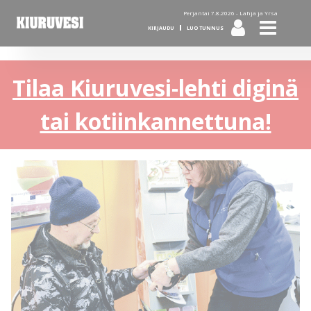
Perjantai 7.8.2026 -
Lahja ja Yrsa
KIRJAUDU
LUO TUNNUS
Tilaa Kiuruvesi-lehti diginä
tai kotiinkannettuna!