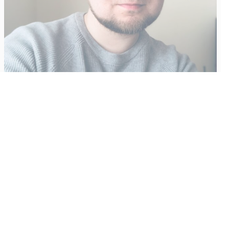
Vähempikin riittäisi?
Aku Laatikainen
31.7.2026
09:00
Tämän vuoden marraskuussa ilmestyy kaikkien aikojen
odotetuin ja ennakkotilatuin, ja hyvin todennäköisesti myös
kaikkien aikojen myydyimmäksi videopeliksi nouseva GTA VI.
Käyntiosoite
: