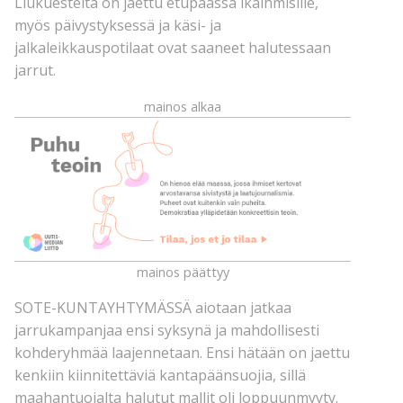
Liukuesteitä on jaettu etupäässä ikäihmisille,
myös päivystyksessä ja käsi- ja
jalkaleikkauspotilaat ovat saaneet halutessaan
jarrut.
mainos alkaa
mainos päättyy
SOTE-KUNTAYHTYMÄSSÄ aiotaan jatkaa
jarrukampanjaa ensi syksynä ja mahdollisesti
kohderyhmää laajennetaan. Ensi hätään on jaettu
kenkiin kiinnitettäviä kantapäänsuojia, sillä
maahantuojalta halutut mallit oli loppuunmyyty.