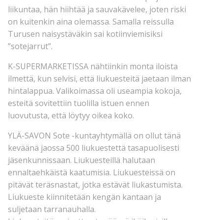
liikuntaa, hän hiihtää ja sauvakävelee, joten riski
on kuitenkin aina olemassa. Samalla reissulla
Turusen naisystäväkin sai kotiinviemisiksi
”sotejarrut”.
K-SUPERMARKETISSA nähtiinkin monta iloista
ilmettä, kun selvisi, että liukuesteitä jaetaan ilman
hintalappua. Valikoimassa oli useampia kokoja,
esteitä sovitettiin tuolilla istuen ennen
luovutusta, että löytyy oikea koko.
YLÄ-SAVON Sote -kuntayhtymällä on ollut tänä
keväänä jaossa 500 liukuestettä tasapuolisesti
jäsenkunnissaan. Liukuesteillä halutaan
ennaltaehkäistä kaatumisia. Liukuesteissä on
pitävät teräsnastat, jotka estävät liukastumista.
Liukueste kiinnitetään kengän kantaan ja
suljetaan tarranauhalla.