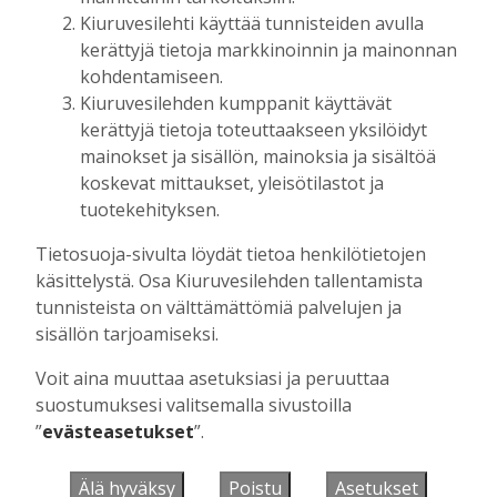
tulokseen
Kiuruvesilehti käyttää tunnisteiden avulla
Tilaajille
kerättyjä tietoja markkinoinnin ja mainonnan
Toimitus
6.8.2026
13:18
kohdentamiseen.
Kiuruvesilehden kumppanit käyttävät
Mikko Remes täyttää 50 vuotta – vaikka
kerättyjä tietoja toteuttaakseen yksilöidyt
villitystäkin on havaittavissa, sanoo
mainokset ja sisällön, mainoksia ja sisältöä
syntymäpäiväsankari oppineensa myös
koskevat mittaukset, yleisötilastot ja
hölläämään vauhtia
tuotekehityksen.
Tilaajille
Aku Laatikainen
5.8.2026
09:00
Tietosuoja-sivulta löydät tietoa henkilötietojen
käsittelystä. Osa Kiuruvesilehden tallentamista
Vaikuttaako afrikkalainen sikarutto
Kiuruvedellä? “Onhan sitä osannut
tunnisteista on välttämättömiä palvelujen ja
odottaa”, toteaa luomusikalan yrittäjä
sisällön tarjoamiseksi.
Tilaajille
Voit aina muuttaa asetuksiasi ja peruuttaa
Hanna Soini
4.8.2026
18:00
suostumuksesi valitsemalla sivustoilla
Liikuntasalin purku kovaa vauhtia
”
evästeasetukset
”.
käynnissä – Pihalla kaivuutöitä jarruttaa
kallio
Älä hyväksy
Poistu
Asetukset