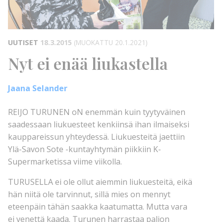
UUTISET
18.3.2015
(MUOKATTU 20.1.2021)
Nyt ei enää liukastella
Jaana Selander
REIJO TURUNEN oN enemmän kuin tyytyväinen
saadessaan liukuesteet kenkiinsä ihan ilmaiseksi
kauppareissun yhteydessä. Liukuesteitä jaettiin
Ylä-Savon Sote -kuntayhtymän piikkiin K-
Supermarketissa viime viikolla.
TURUSELLA ei ole ollut aiemmin liukuesteitä, eikä
hän niitä ole tarvinnut, sillä mies on mennyt
eteenpäin tähän saakka kaatumatta. Mutta vara
ei venettä kaada. Turunen harrastaa paljon