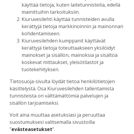
käyttää tietoja, kuten laitetunnisteita, edellä
Tilaajille
mainittuihin tarkoituksiin.
Aku Laatikainen
6.8.2026
16:00
Kiuruvesilehti käyttää tunnisteiden avulla
OP Kaskimaan vakavaraisuus vahvistui –
kerättyjä tietoja markkinoinnin ja mainonnan
korkotason muutos heijastui alkuvuoden
kohdentamiseen.
tulokseen
Kiuruvesilehden kumppanit käyttävät
Tilaajille
kerättyjä tietoja toteuttaakseen yksilöidyt
Toimitus
6.8.2026
13:18
mainokset ja sisällön, mainoksia ja sisältöä
koskevat mittaukset, yleisötilastot ja
Mikko Remes täyttää 50 vuotta – vaikka
villitystäkin on havaittavissa, sanoo
tuotekehityksen.
syntymäpäiväsankari oppineensa myös
Tietosuoja-sivulta löydät tietoa henkilötietojen
hölläämään vauhtia
käsittelystä. Osa Kiuruvesilehden tallentamista
Tilaajille
tunnisteista on välttämättömiä palvelujen ja
Aku Laatikainen
5.8.2026
09:00
sisällön tarjoamiseksi.
Vaikuttaako afrikkalainen sikarutto
Kiuruvedellä? “Onhan sitä osannut
Voit aina muuttaa asetuksiasi ja peruuttaa
odottaa”, toteaa luomusikalan yrittäjä
suostumuksesi valitsemalla sivustoilla
Tilaajille
”
evästeasetukset
”.