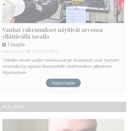
Vanhat rakennukset näyttivät arvonsa
yllättävällä tavalla
Tilaajille
Hanna Soini
5.8.2026
06:00
Tekeillä olevan uuden televisiosarjan kuvaukset ovat tuoneet
tervetullutta vipinää Kiuruvedelle Iskelmäviikon jälkeiseen
hiljaisuuteen.
Näytä kaikki
KOLUMNI