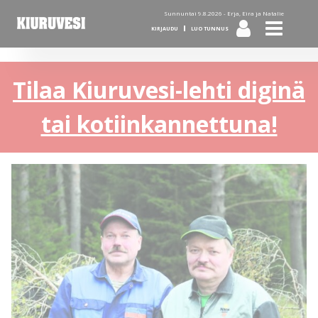
Sunnuntai 9.8.2026 -
Erja, Eira ja Natalie
KIRJAUDU
LUO TUNNUS
Tilaa Kiuruvesi-lehti diginä
tai kotiinkannettuna!