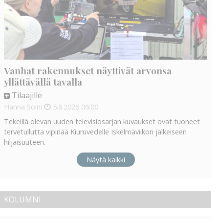
Vanhat rakennukset näyttivät arvonsa
yllättävällä tavalla
Tilaajille
Hanna Soini
5.8.2026
06:00
Tekeillä olevan uuden televisiosarjan kuvaukset ovat tuoneet
tervetullutta vipinää Kiuruvedelle Iskelmäviikon jälkeiseen
hiljaisuuteen.
Näytä kaikki
KOLUMNI