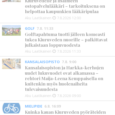
Kiuruvedelle ja Iisalmeen
ostopalvelulääkäri – tarkoituksena on
helpottaa kaupunkien lääkäripulaa
Aku Laatikainen
7.8.2026
12:00
GOLF
7.8. 11:33
Golftapahtuma tuotti jälleen komeasti
tukea Kiuruveden nuorille – palkittavat
julkaistaan loppuvuodesta
Aku Laatikainen
7.8.2026
11:33
KANSALAISOPISTO
7.8. 9:00
Kansalaisopiston ja Harkka-kerhojen
uudet lukuvuodet ovat alkamassa –
rehtori Maija-Leena Kemppaisella on
kuitenkin myös huolenaiheita
tulevaisuudesta
Aku Laatikainen
7.8.2026
09:00
MIELIPIDE
6.8. 16:09
Kuinka kauan Kiuruveden pyöräteiden