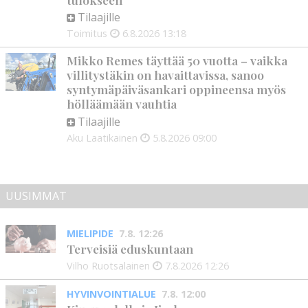
Tilaajille
Toimitus
6.8.2026
13:18
Mikko Remes täyttää 50 vuotta – vaikka
villitystäkin on havaittavissa, sanoo
syntymäpäiväsankari oppineensa myös
hölläämään vauhtia
Tilaajille
Aku Laatikainen
5.8.2026
09:00
UUSIMMAT
MIELIPIDE
7.8. 12:26
Terveisiä eduskuntaan
Vilho Ruotsalainen
7.8.2026
12:26
HYVINVOINTIALUE
7.8. 12:00