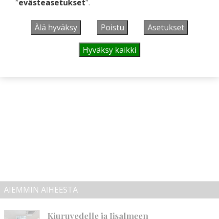
”
evästeasetukset
”.
viljelijöiden väsymyksen, sanoo Saharinen.
Älä hyväksy
Poistu
Asetukset
Hyväksy kaikki
AIEMMIN AIHEESTA
Kiuruvedelle ja Iisalmeen