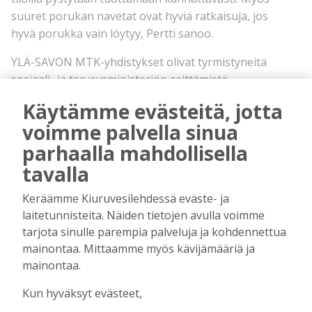
suuret porukan navetat ovat hyviä ratkaisuja, jos
hyvä porukka vain löytyy, Pertti sanoo.
YLÄ-SAVON MTK-yhdistykset olivat tyrmistyneitä
sosiaali- ja terveysministeriön esittämistä
säästöistä maatalousyrittäjien
Käytämme evästeitä, jotta
lomitusjärjestelmään. MTK-yhdistykset toimittivat
voimme palvella sinua
lausuntonsa ministeriöön viime viikolla. Sosiaali-
parhaalla mahdollisella
ja terveysministeriö esitti mittavia
lomitusleikkauksia. Hallituksen tavoite on säästää
tavalla
lomituspalveluista 20 miljoonaa euroa, 190
Keräämme Kiuruvesilehdessä eväste- ja
miljoonasta 170 miljoonaan euroon.
laitetunnisteita. Näiden tietojen avulla voimme
– Jos leikkaukset toteutuisivat, ne koskettaisivat
tarjota sinulle parempia palveluja ja kohdennettua
kaikkia Ylä-Savon kuntia kovalla kädellä. Samaan
mainontaa. Mittaamme myös kävijämääriä ja
aikaan tiloilla eletään taloudellisesti tiukkoja
mainontaa.
aikoja. Lomat ovat olleet ainut henkireikä. Miten
käy, jos sekin viedään? Onko tämä viimeinen niitti
Kun hyväksyt evästeet,
pistää pillit pussiin, kysyy Ylä-Savon