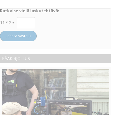
Ratkaise vielä laskutehtävä:
11
*
2
=
Lähetä vastaus
PÄÄKIRJOITUS