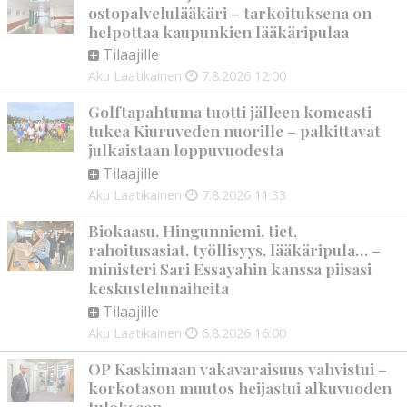
ostopalvelulääkäri – tarkoituksena on
helpottaa kaupunkien lääkäripulaa
Tilaajille
Aku Laatikainen
7.8.2026
12:00
Golftapahtuma tuotti jälleen komeasti
tukea Kiuruveden nuorille – palkittavat
julkaistaan loppuvuodesta
Tilaajille
Aku Laatikainen
7.8.2026
11:33
Biokaasu, Hingunniemi, tiet,
rahoitusasiat, työllisyys, lääkäripula… –
ministeri Sari Essayahin kanssa piisasi
keskustelunaiheita
Tilaajille
Aku Laatikainen
6.8.2026
16:00
OP Kaskimaan vakavaraisuus vahvistui –
korkotason muutos heijastui alkuvuoden
tulokseen