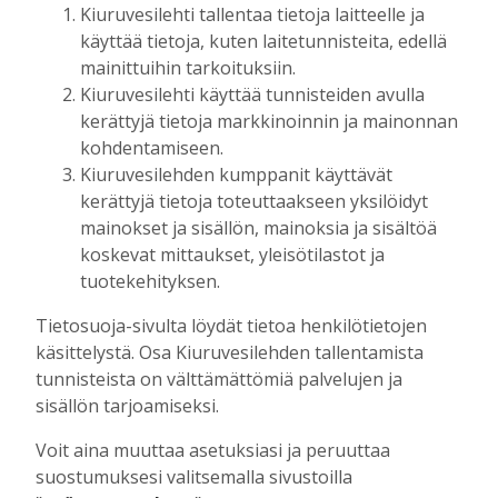
Kiuruvesilehti tallentaa tietoja laitteelle ja
lomituspalveluiden lomitustyön päällikkö Raija
käyttää tietoja, kuten laitetunnisteita, edellä
Martikainen.
mainittuihin tarkoituksiin.
– Näin mittavia leikkauksia ei välttämättä tarvita,
Kiuruvesilehti käyttää tunnisteiden avulla
koska näyttää siltä, että säästöjä syntyy
kerättyjä tietoja markkinoinnin ja mainonnan
muutenkin. Nyt esitys on lausuntokierroksella.
kohdentamiseen.
Paperillahan 20 miljoonan säästöt voi näyttää
Kiuruvesilehden kumppanit käyttävät
helpolta, mutta näin isoille muutoksille
kerättyjä tietoja toteuttaakseen yksilöidyt
tarvittaisiin lisäaikaa, Martikainen painottaa.
mainokset ja sisällön, mainoksia ja sisältöä
Ylä-Savon lomituspalvelut työllistävät 185
koskevat mittaukset, yleisötilastot ja
vakituista ja määräaikaista lomittajaa sekä
tuotekehityksen.
ostopalveluyrittäjiä. Kiuruvetisiä vakituisia
lomittajia on 57.
Tietosuoja-sivulta löydät tietoa henkilötietojen
Kiuruvetinen Pentti Saharinen on tehnyt
käsittelystä. Osa Kiuruvesilehden tallentamista
lomittajan työtä kohta 24 vuotta. Hän
tunnisteista on välttämättömiä palvelujen ja
sisällön tarjoamiseksi.
työskentelee pääsääntöisesti robottitiloilla.
– Maatalousyrittäjien jaksaminen alkaa varmasti
Voit aina muuttaa asetuksiasi ja peruuttaa
olla tapissa, säästöillä mentäisiin jo kipurajojen
suostumuksesi valitsemalla sivustoilla
yli. Tämän kesän jälkeen on kyllä huomannut