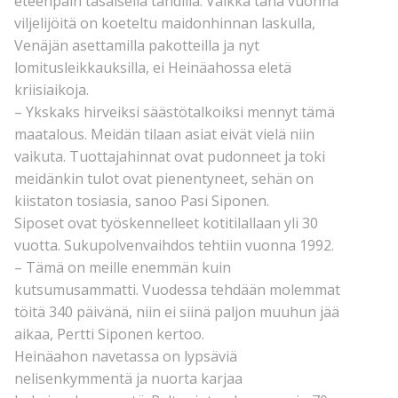
eteenpäin tasaisella tahdilla. Vaikka tänä vuonna
viljelijöitä on koeteltu maidonhinnan laskulla,
Venäjän asettamilla pakotteilla ja nyt
lomitusleikkauksilla, ei Heinäahossa eletä
kriisiaikoja.
– Ykskaks hirveiksi säästötalkoiksi mennyt tämä
maatalous. Meidän tilaan asiat eivät vielä niin
vaikuta. Tuottajahinnat ovat pudonneet ja toki
meidänkin tulot ovat pienentyneet, sehän on
kiistaton tosiasia, sanoo Pasi Siponen.
Siposet ovat työskennelleet kotitilallaan yli 30
vuotta. Sukupolvenvaihdos tehtiin vuonna 1992.
– Tämä on meille enemmän kuin
kutsumusammatti. Vuodessa tehdään molemmat
töitä 340 päivänä, niin ei siinä paljon muuhun jää
aikaa, Pertti Siponen kertoo.
Heinäahon navetassa on lypsäviä
nelisenkymmentä ja nuorta karjaa