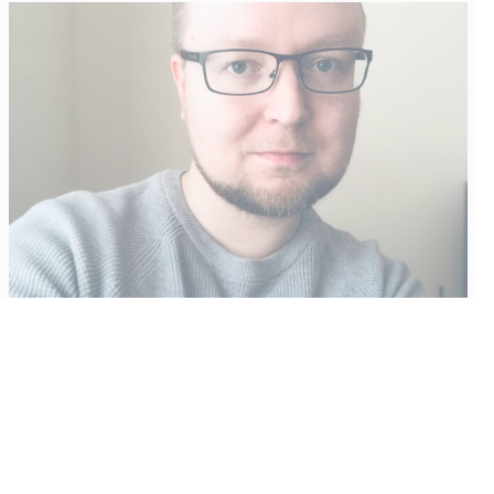
Vähempikin riittäisi?
Aku Laatikainen
31.7.2026
09:00
Tämän vuoden marraskuussa ilmestyy kaikkien aikojen
odotetuin ja ennakkotilatuin, ja hyvin todennäköisesti myös
kaikkien aikojen myydyimmäksi videopeliksi nouseva GTA VI.