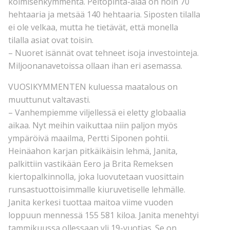
kolmisenkymmentä. Peltopinta-alaa on noin 70
hehtaaria ja metsää 140 hehtaaria. Siposten tilalla
ei ole velkaa, mutta he tietävät, että monella
tilalla asiat ovat toisin.
– Nuoret isännät ovat tehneet isoja investointeja.
Miljoonanavetoissa ollaan ihan eri asemassa.
VUOSIKYMMENTEN kuluessa maatalous on
muuttunut valtavasti.
– Vanhempiemme viljellessä ei eletty globaalia
aikaa. Nyt meihin vaikuttaa niin paljon myös
ympäröivä maailma, Pertti Siponen pohtii.
Heinäahon karjan pitkäikäisin lehmä, Janita,
palkittiin vastikään Eero ja Brita Remeksen
kiertopalkinnolla, joka luovutetaan vuosittain
runsastuottoisimmalle kiuruvetiselle lehmälle.
Janita kerkesi tuottaa maitoa viime vuoden
loppuun mennessä 155 581 kiloa. Janita menehtyi
tammikuussa ollessaan yli 19-vuotias. Se on