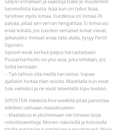
säilyisi ennallaan ja säästöjä tulee jo muutenkin
luonnollista kautta. Ikää kun on tullut lisää,
tarvitsee myös lomaa. Vuodessa on lomaa 26
päivää, pitää sen verran hengähtää. Ei lomia voi
enää leikata. Jos tuonkin vertaiset lomat vievät,
jatkavatko ihmiset enää tällä alalla, kysyy Pertti
Siponen.
Siposet eivät kerkeä paljoa harrastamaan.
Puutarhanhoito on yksi asia, joka tehdään, jos
töiltä keretään.
– Työ tahtoo olla meillä harrastus. Vapaa-
ajallakin hoitaa tilan asioita. Maatilalla kun eivät
tule valmiiksi ja ne eivät tekemällä lopu kesken.
SIPOSTEN mielestä Kiuruvedellä pitää panostaa
edelleen vahvaan maatalouteen.
– Maatalous ei yksinomaan ole hirveän isoja
robottinavettoja. Monen näköisillä ja kokoisilla
tiloilla pystytään tuottamaan kannattavasti. Myös