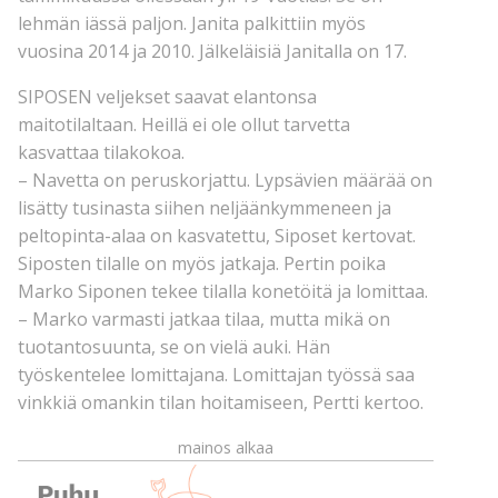
lehmän iässä paljon. Janita palkittiin myös
vuosina 2014 ja 2010. Jälkeläisiä Janitalla on 17.
SIPOSEN veljekset saavat elantonsa
maitotilaltaan. Heillä ei ole ollut tarvetta
kasvattaa tilakokoa.
– Navetta on peruskorjattu. Lypsävien määrää on
lisätty tusinasta siihen neljäänkymmeneen ja
peltopinta-alaa on kasvatettu, Siposet kertovat.
Siposten tilalle on myös jatkaja. Pertin poika
Marko Siponen tekee tilalla konetöitä ja lomittaa.
– Marko varmasti jatkaa tilaa, mutta mikä on
tuotantosuunta, se on vielä auki. Hän
työskentelee lomittajana. Lomittajan työssä saa
vinkkiä omankin tilan hoitamiseen, Pertti kertoo.
mainos alkaa