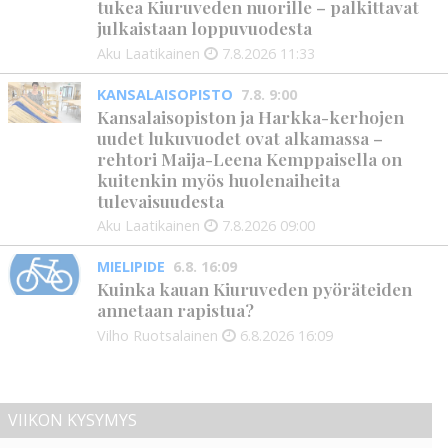
tukea Kiuruveden nuorille – palkittavat
julkaistaan loppuvuodesta
Aku Laatikainen
7.8.2026
11:33
KANSALAISOPISTO
7.8. 9:00
Kansalaisopiston ja Harkka-kerhojen
uudet lukuvuodet ovat alkamassa –
rehtori Maija-Leena Kemppaisella on
kuitenkin myös huolenaiheita
tulevaisuudesta
Aku Laatikainen
7.8.2026
09:00
MIELIPIDE
6.8. 16:09
Kuinka kauan Kiuruveden pyöräteiden
annetaan rapistua?
Vilho Ruotsalainen
6.8.2026
16:09
VIIKON KYSYMYS