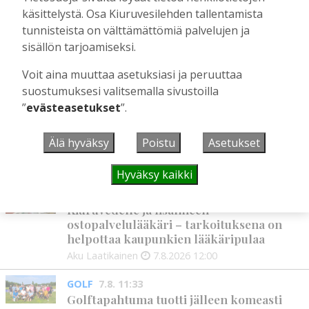
hölläämään vauhtia
käsittelystä. Osa Kiuruvesilehden tallentamista
Tilaajille
tunnisteista on välttämättömiä palvelujen ja
Aku Laatikainen
5.8.2026
09:00
sisällön tarjoamiseksi.
Voit aina muuttaa asetuksiasi ja peruuttaa
suostumuksesi valitsemalla sivustoilla
UUSIMMAT
”
evästeasetukset
”.
MIELIPIDE
7.8. 12:26
Älä hyväksy
Poistu
Asetukset
Terveisiä eduskuntaan
Vilho Ruotsalainen
7.8.2026
12:26
Hyväksy kaikki
HYVINVOINTIALUE
7.8. 12:00
Kiuruvedelle ja Iisalmeen
ostopalvelulääkäri – tarkoituksena on
helpottaa kaupunkien lääkäripulaa
Aku Laatikainen
7.8.2026
12:00
GOLF
7.8. 11:33
Golftapahtuma tuotti jälleen komeasti