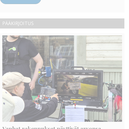
PÄÄKIRJOITUS
Vanhat rakennukset näyttivät arvonsa