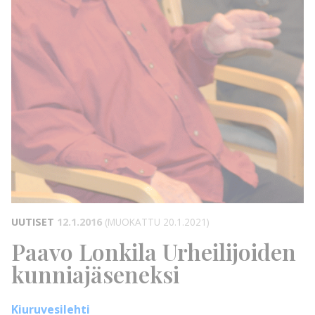
UUTISET
12.1.2016
(MUOKATTU 20.1.2021)
Paavo Lonkila Urheilijoiden
kunniajäseneksi
Kiuruvesilehti