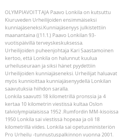
OLYMPIAVOITTAJA Paavo Lonkila on kutsuttu
Kiuruveden Urheilijoiden ensimmäiseksi
kunniajäseneksi.Kunniajäsenyys julkistettiin
maanantaina ((11.1.) Paavo Lonkilan 93-
vuotispäivillä terveyskeskuksessa.
Urheilijoiden puheenjohtaja Kari Saastamoinen
kertoo, että Lonkila on halunnut kuulua
urheiluseuraan ja siksi hänet pyydettiin
Urheilijoiden kunniajäseneksi. Urheilijat haluavat
myös kunnioittaa kunniajäsenyydellä Lonkilan
saavutuksia hiihdon saralla.
Lonkila saavutti 18 kilometrillä pronssia ja 4
kertaa 10 kilometrin viestissä kultaa Oslon
talviolympialaisissa 1952 .Rumfordin MM-kisoissa
1950 Lonkila sai viestissä hopeaa ja oli 18
kilometrillä viides. Lonkila sai opetusministeriön
Pro Urheilu -tunnustuspalkinnon vuonna 2001.