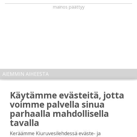
mainos päättyy
AIEMMIN AIHEESTA
Kiuruvedelle ja Iisalmeen
Käytämme evästeitä, jotta
ostopalvelulääkäri – tarkoituksena on
voimme palvella sinua
helpottaa kaupunkien lääkäripulaa
Tilaajille
parhaalla mahdollisella
Aku Laatikainen
7.8.2026
12:00
tavalla
Golftapahtuma tuotti jälleen komeasti
Keräämme Kiuruvesilehdessä eväste- ja
tukea Kiuruveden nuorille – palkittavat