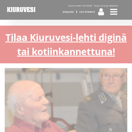
Sunnuntai 9.8.2026 -
Erja, Eira ja Natalie
KIRJAUDU
LUO TUNNUS
Tilaa Kiuruvesi-lehti diginä
tai kotiinkannettuna!