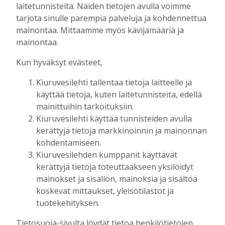
laitetunnisteita. Näiden tietojen avulla voimme
julkaistaan loppuvuodesta
tarjota sinulle parempia palveluja ja kohdennettua
Tilaajille
mainontaa. Mittaamme myös kävijämääriä ja
Aku Laatikainen
7.8.2026
11:33
mainontaa.
Biokaasu, Hingunniemi, tiet,
Kun hyväksyt evästeet,
rahoitusasiat, työllisyys, lääkäripula… –
ministeri Sari Essayahin kanssa piisasi
Kiuruvesilehti tallentaa tietoja laitteelle ja
keskustelunaiheita
käyttää tietoja, kuten laitetunnisteita, edellä
Tilaajille
mainittuihin tarkoituksiin.
Aku Laatikainen
6.8.2026
16:00
Kiuruvesilehti käyttää tunnisteiden avulla
OP Kaskimaan vakavaraisuus vahvistui –
kerättyjä tietoja markkinoinnin ja mainonnan
korkotason muutos heijastui alkuvuoden
kohdentamiseen.
tulokseen
Kiuruvesilehden kumppanit käyttävät
Tilaajille
kerättyjä tietoja toteuttaakseen yksilöidyt
Toimitus
6.8.2026
13:18
mainokset ja sisällön, mainoksia ja sisältöä
koskevat mittaukset, yleisötilastot ja
Mikko Remes täyttää 50 vuotta – vaikka
tuotekehityksen.
villitystäkin on havaittavissa, sanoo
syntymäpäiväsankari oppineensa myös
Tietosuoja-sivulta löydät tietoa henkilötietojen