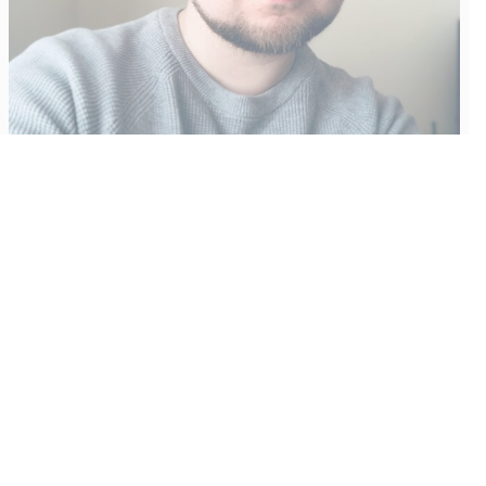
Vähempikin riittäisi?
Aku Laatikainen
31.7.2026
09:00
Tämän vuoden marraskuussa ilmestyy kaikkien aikojen
odotetuin ja ennakkotilatuin, ja hyvin todennäköisesti myös
kaikkien aikojen myydyimmäksi videopeliksi nouseva GTA VI.
Käyntiosoite
:
Kiuruvesi Lehti oy