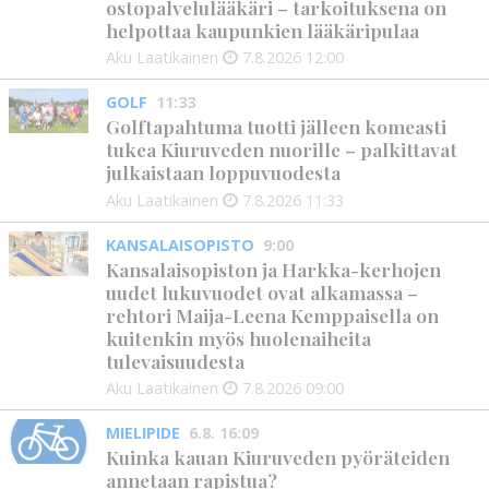
ostopalvelulääkäri – tarkoituksena on
helpottaa kaupunkien lääkäripulaa
Aku Laatikainen
7.8.2026
12:00
GOLF
11:33
Golftapahtuma tuotti jälleen komeasti
tukea Kiuruveden nuorille – palkittavat
julkaistaan loppuvuodesta
Aku Laatikainen
7.8.2026
11:33
KANSALAISOPISTO
9:00
Kansalaisopiston ja Harkka-kerhojen
uudet lukuvuodet ovat alkamassa –
rehtori Maija-Leena Kemppaisella on
kuitenkin myös huolenaiheita
tulevaisuudesta
Aku Laatikainen
7.8.2026
09:00
MIELIPIDE
6.8. 16:09
Kuinka kauan Kiuruveden pyöräteiden
annetaan rapistua?