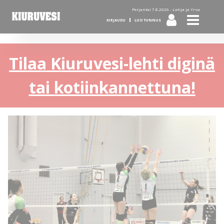
Perjantai 7.8.2026 -
Lahja ja Yrsa
KIRJAUDU
LUO TUNNUS
Tilaa Kiuruvesi-lehti diginä
tai kotiinkannettuna!