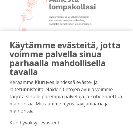
Käytämme evästeitä, jotta
mainos päättyy
voimme palvella sinua
parhaalla mahdollisella
tavalla
Keräämme Kiuruvesilehdessä eväste- ja
laitetunnisteita. Näiden tietojen avulla voimme
tarjota sinulle parempia palveluja ja kohdennettua
mainontaa. Mittaamme myös kävijämääriä ja
AIEMMIN AIHEESTA
mainontaa.
Kun hyväksyt evästeet,
Kiuruvedelle ja Iisalmeen
ostopalvelulääkäri – tarkoituksena on