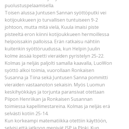
puolustuspelaamisella.
Toisen alussa Juntusen Sannan syöttöputki vei
kotijoukkueen jo turvallisen tuntuiseen 9-2
johtoon, mutta mitä vielä, Kuula imaisi piste
pisteeltä eron kiinni kotijoukkueen hermoillessa
helpoissakin palloissa. Erän ratkaisu nähtiin
kuitenkin syöttöruudussa, kun Helpin Juulin
kolme ässää lopetti vieraiden pyristelyn 25-22.
Kolmas ja neljäs paljolti samalla kaavalla, LuoWon
syöttö alkoi toimia, vuorollaan Ronkaisen
Susanna ja Tiina sekä Juntusen Sanna pommitti
vieraiden vastaanoton sekaisin. Myös Luomun
keskihyökkäys ja torjunta paransivat otettaan
Piipon Henriikan ja Ronkaisen Susannan
toimiessa kapellimestareina. Kolmas ja neljäs erä
selvästi kotiin 25-14.
Kun korkeampi matematiikka otettiin käyttöön,
selvisi että jatkoon menivät JSP ja Ploki. Kun