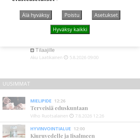
Tilaajille
Toimitus
6.8.2026
13:18
Älä hyväksy
Poistu
Asetukset
Mikko Remes täyttää 50 vuotta – vaikka
villitystäkin on havaittavissa, sanoo
Hyväksy kaikki
syntymäpäiväsankari oppineensa myös
hölläämään vauhtia
Tilaajille
Aku Laatikainen
5.8.2026
09:00
UUSIMMAT
MIELIPIDE
12:26
Terveisiä eduskuntaan
Vilho Ruotsalainen
7.8.2026
12:26
HYVINVOINTIALUE
12:00
Kiuruvedelle ja Iisalmeen