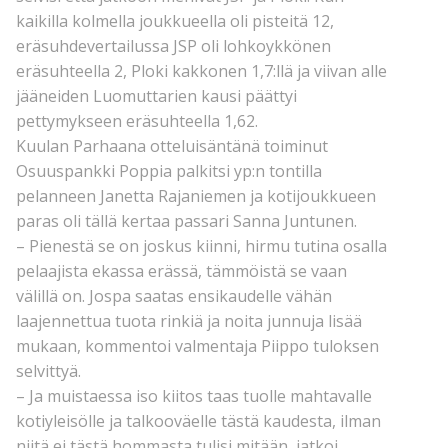
kaikilla kolmella joukkueella oli pisteitä 12,
eräsuhdevertailussa JSP oli lohkoykkönen
eräsuhteella 2, Ploki kakkonen 1,7:llä ja viivan alle
jääneiden Luomuttarien kausi päättyi
pettymykseen eräsuhteella 1,62.
Kuulan Parhaana otteluisäntänä toiminut
Osuuspankki Poppia palkitsi yp:n tontilla
pelanneen Janetta Rajaniemen ja kotijoukkueen
paras oli tällä kertaa passari Sanna Juntunen.
– Pienestä se on joskus kiinni, hirmu tutina osalla
pelaajista ekassa erässä, tämmöistä se vaan
välillä on. Jospa saatas ensikaudelle vähän
laajennettua tuota rinkiä ja noita junnuja lisää
mukaan, kommentoi valmentaja Piippo tuloksen
selvittyä.
– Ja muistaessa iso kiitos taas tuolle mahtavalle
kotiyleisölle ja talkooväelle tästä kaudesta, ilman
niitä ei tästä hommasta tulisi mitään, jatkoi