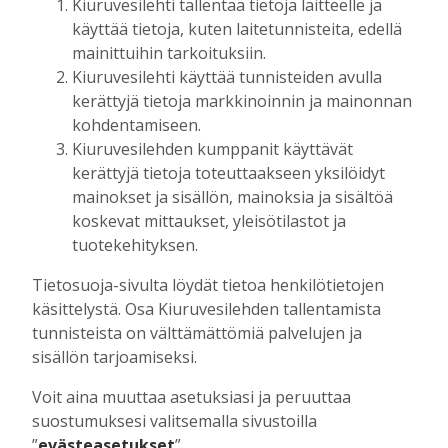
Kiuruvesilehti tallentaa tietoja laitteelle ja
helpottaa kaupunkien lääkäripulaa
käyttää tietoja, kuten laitetunnisteita, edellä
Tilaajille
mainittuihin tarkoituksiin.
Aku Laatikainen
7.8.2026
12:00
Kiuruvesilehti käyttää tunnisteiden avulla
kerättyjä tietoja markkinoinnin ja mainonnan
Golftapahtuma tuotti jälleen komeasti
kohdentamiseen.
tukea Kiuruveden nuorille – palkittavat
julkaistaan loppuvuodesta
Kiuruvesilehden kumppanit käyttävät
kerättyjä tietoja toteuttaakseen yksilöidyt
Tilaajille
mainokset ja sisällön, mainoksia ja sisältöä
Aku Laatikainen
7.8.2026
11:33
koskevat mittaukset, yleisötilastot ja
Biokaasu, Hingunniemi, tiet,
tuotekehityksen.
rahoitusasiat, työllisyys, lääkäripula… –
ministeri Sari Essayahin kanssa piisasi
Tietosuoja-sivulta löydät tietoa henkilötietojen
keskustelunaiheita
käsittelystä. Osa Kiuruvesilehden tallentamista
Tilaajille
tunnisteista on välttämättömiä palvelujen ja
Aku Laatikainen
6.8.2026
16:00
sisällön tarjoamiseksi.
OP Kaskimaan vakavaraisuus vahvistui –
Voit aina muuttaa asetuksiasi ja peruuttaa
korkotason muutos heijastui alkuvuoden
suostumuksesi valitsemalla sivustoilla
tulokseen
”
evästeasetukset
”.