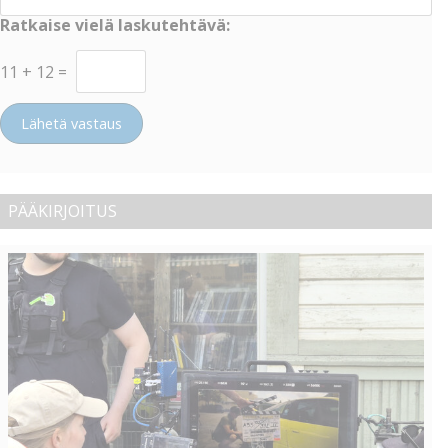
Ratkaise vielä laskutehtävä:
11
+
12
=
Lähetä vastaus
PÄÄKIRJOITUS