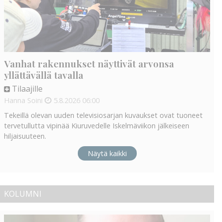
Vanhat rakennukset näyttivät arvonsa
yllättävällä tavalla
Tilaajille
Hanna Soini
5.8.2026
06:00
Tekeillä olevan uuden televisiosarjan kuvaukset ovat tuoneet
tervetullutta vipinää Kiuruvedelle Iskelmäviikon jälkeiseen
hiljaisuuteen.
Näytä kaikki
KOLUMNI