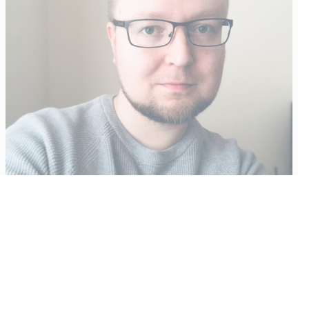
Vähempikin riittäisi?
Aku Laatikainen
31.7.2026
09:00
Tämän vuoden marraskuussa ilmestyy kaikkien aikojen
odotetuin ja ennakkotilatuin, ja hyvin todennäköisesti myös
kaikkien aikojen myydyimmäksi videopeliksi nouseva GTA VI.