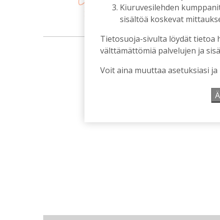
Kiuruvesilehden kumppanit k
sisältöä koskevat mittaukset
Tietosuoja-sivulta löydät tietoa 
mainos
välttämättömiä palvelujen ja sisä
Voit aina muuttaa asetuksiasi ja
Ä