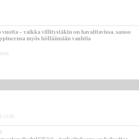
vuotta – vaikka villitystäkin on havaittavissa, sanoo
ppineensa myös hölläämään vauhtia
9:00
6
12:26
0
en ostopalvelulääkäri – tarkoituksena on helpottaa