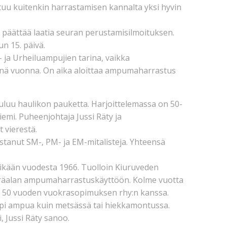
uu kuitenkin harrastamisen kannalta yksi hyvin
päättää laatia seuran perustamisilmoituksen.
n 15. päivä.
- ja Urheiluampujien tarina, vaikka
senä vuonna. On aika aloittaa ampumaharrastus
u haulikon pauketta. Harjoittelemassa on 50-
emi. Puheenjohtaja Jussi Räty ja
 vierestä.
istanut SM-, PM- ja EM-mitalisteja. Yhteensä
kään vuodesta 1966. Tuolloin Kiuruveden
ääräalan ampumaharrastuskäyttöön. Kolme vuotta
a 50 vuoden vuokrasopimuksen rhy:n kanssa.
mpi ampua kuin metsässä tai hiekkamontussa.
i, Jussi Räty sanoo.