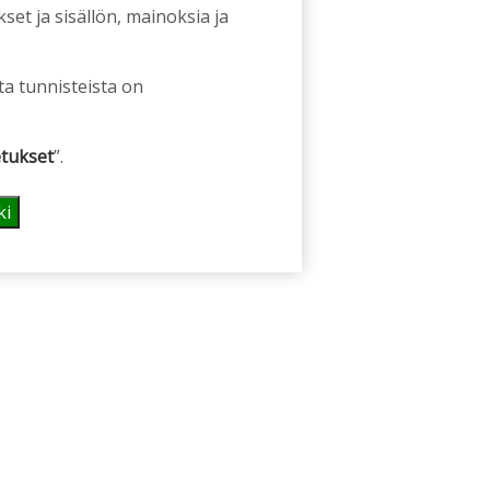
et ja sisällön, mainoksia ja
ta tunnisteista on
tukset
”.
ki