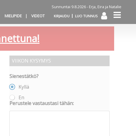
Sunnuntai 9.8.2026 -
Erja, Eira ja Natalie
MIELIPIDE
VIDEOT
KIRJAUDU
LUO TUNNUS
annettuna!
VIIKON KYSYMYS
Sienestätkö?
Kyllä
En
Perustele vastaustasi tähän: