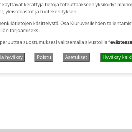
äyttävät kerättyjä tietoja toteuttaakseen yksilöidyt mainoks
, yleisötilastot ja tuotekehityksen.
henkilötietojen käsittelystä. Osa Kiuruvesilehden tallentamis
 päättyy
llön tarjoamiseksi.
 peruuttaa suostumuksesi valitsemalla sivustoilla ”
evästease
lä hyväksy
Poistu
Asetukset
Hyväksy kaik