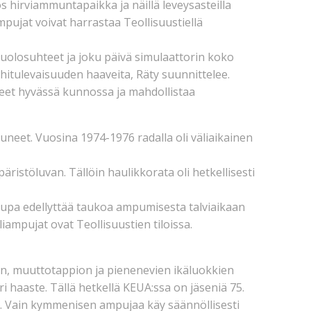
 hirviammuntapaikka ja näillä leveysasteilla
mpujat voivat harrastaa Teollisuustiellä
eluolosuhteet ja joku päivä simulaattorin koko
hitulevaisuuden haaveita, Räty suunnittelee.
teet hyvässä kunnossa ja mahdollistaa
eet. Vuosina 1974-1976 radalla oli väliaikainen
stöluvan. Tällöin haulikkorata oli hetkellisesti
upa edellyttää taukoa ampumisesta talviaikaan
liampujat ovat Teollisuustien tiloissa.
n, muuttotappion ja pienenevien ikäluokkien
i haaste. Tällä hetkellä KEUA:ssa on jäseniä 75.
. Vain kymmenisen ampujaa käy säännöllisesti