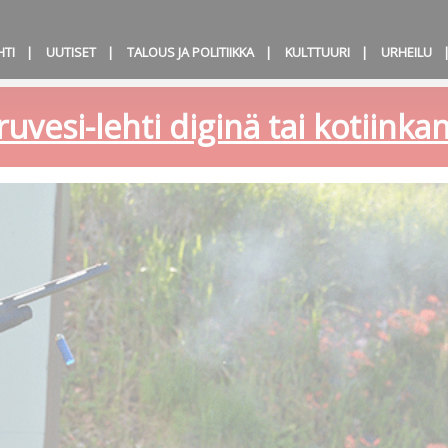
HTI
UUTISET
TALOUS JA POLITIIKKA
KULTTUURI
URHEILU
ruvesi-lehti diginä tai kotiink