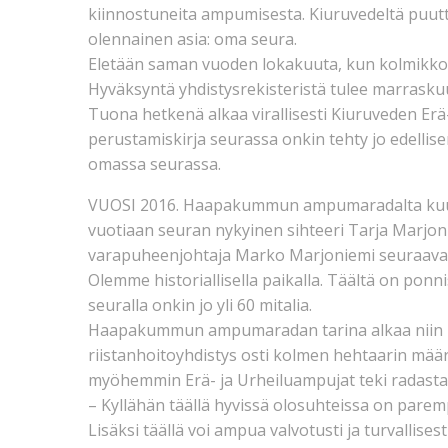
kiinnostuneita ampumisesta. Kiuruvedeltä puutt
olennainen asia: oma seura.
Eletään saman vuoden lokakuuta, kun kolmikko 
Hyväksyntä yhdistysrekisteristä tulee marraskuu
Tuona hetkenä alkaa virallisesti Kiuruveden Erä
perustamiskirja seurassa onkin tehty jo edelli
omassa seurassa.
VUOSI 2016. Haapakummun ampumaradalta kuulu
vuotiaan seuran nykyinen sihteeri Tarja Marjoni
varapuheenjohtaja Marko Marjoniemi seuraavat
Olemme historiallisella paikalla. Täältä on ponn
seuralla onkin jo yli 60 mitalia.
Haapakummun ampumaradan tarina alkaa niin i
riistanhoitoyhdistys osti kolmen hehtaarin m
myöhemmin Erä- ja Urheiluampujat teki radast
– Kyllähän täällä hyvissä olosuhteissa on pare
Lisäksi täällä voi ampua valvotusti ja turvallisest