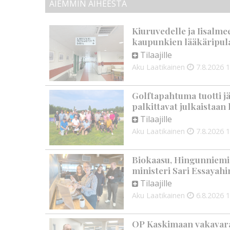
AIEMMIN AIHEESTA
Kiuruvedelle ja Iisalme
kaupunkien lääkäripul
Tilaajille
Aku Laatikainen
7.8.2026
1
Golftapahtuma tuotti j
palkittavat julkaistaa
Tilaajille
Aku Laatikainen
7.8.2026
1
Biokaasu, Hingunniemi, t
ministeri Sari Essayahi
Tilaajille
Aku Laatikainen
6.8.2026
1
OP Kaskimaan vakavarai