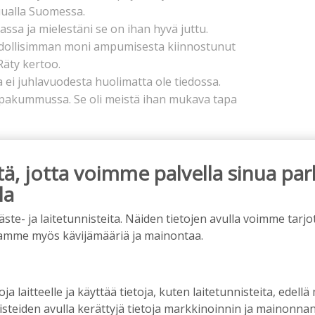
uualla Suomessa.
ssa ja mielestäni se on ihan hyvä juttu.
dollisimman moni ampumisesta kiinnostunut
 Räty kertoo.
a ei juhlavuodesta huolimatta ole tiedossa.
aapakummussa. Se oli meistä ihan mukava tapa
s alkaa
, jotta voimme palvella sinua par
la
e- ja laitetunnisteita. Näiden tietojen avulla voimme tarjot
amme myös kävijämääriä ja mainontaa.
oja laitteelle ja käyttää tietoja, kuten laitetunnisteita, edellä
nisteiden avulla kerättyjä tietoja markkinoinnin ja mainonn