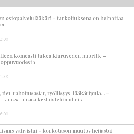
en ostopalvelulääkäri – tarkoituksena on helpottaa
aa
2:00
älleen komeasti tukea Kiuruveden nuorille –
n loppuvuodesta
1:33
iet, rahoitusasiat, työllisyys, lääkäripula… –
n kanssa piisasi keskustelunaiheita
6:00
suus vahvistui – korkotason muutos heijastui