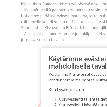
kilpailuissa. Sama trendi on nähtävissä myös m
– Kyllähän meillä pääpaino on harrastustoiminna
Koitamme pitää kynnyksen matalana, jotta mah
tulisi meille kokeilemaan tätä hienoa lajia, Jussi
Suuria juhlia Kiuruveden Erä- ja Urheiluampujill
– Äskettäin pidimme 50-vuotisjuhlakilpailut H
juhlistaa seuran taivalta.
maino
Käytämme evästeitä
mahdollisella taval
Keräämme Kiuruvesilehdessä eväst
kohdennettua mainontaa. Mitta
Kun hyväksyt evästeet,
Kiuruvesilehti tallentaa tiet
Kiuruvesilehti käyttää tun