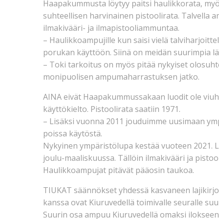
Haapakummusta löytyy paitsi haulikkorata, myös
suhteellisen harvinainen pistoolirata. Talvella a
ilmakivääri- ja ilmapistooliammuntaa.
– Haulikkoampujille kun saisi vielä talviharjoitt
porukan käyttöön. Siinä on meidän suurimpia lä
– Toki tarkoitus on myös pitää nykyiset olosuh
monipuolisen ampumaharrastuksen jatko.
AINA eivät Haapakummussakaan luodit ole viuhun
käyttökielto. Pistoolirata saatiin 1971.
– Lisäksi vuonna 2011 jouduimme uusimaan ympäri
poissa käytöstä.
Nykyinen ympäristölupa kestää vuoteen 2021. L
joulu-maaliskuussa. Tällöin ilmakivääri ja pistoo
Haulikkoampujat pitävät pääosin taukoa.
TIUKAT säännökset yhdessä kasvaneen lajikirjo
kanssa ovat Kiuruvedellä toimivalle seuralle suur
Suurin osa ampuu Kiuruvedellä omaksi ilokseen