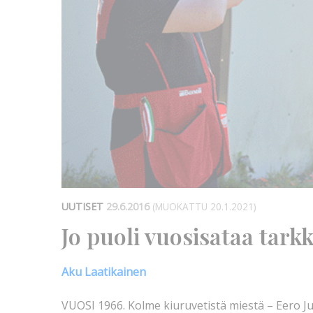
UUTISET
29.6.2016
(MUOKATTU 20.1.2021)
Jo puoli vuosisataa tark
Aku Laatikainen
VUOSI 1966. Kolme kiuruvetistä miestä – Eero Ju