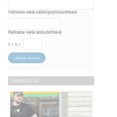
Vahvista vielä sähköpostiosoitteesi
Ratkaise vielä laskutehtävä:
5
+
6
=
Lähetä vastaus
PÄÄKIRJOITUS