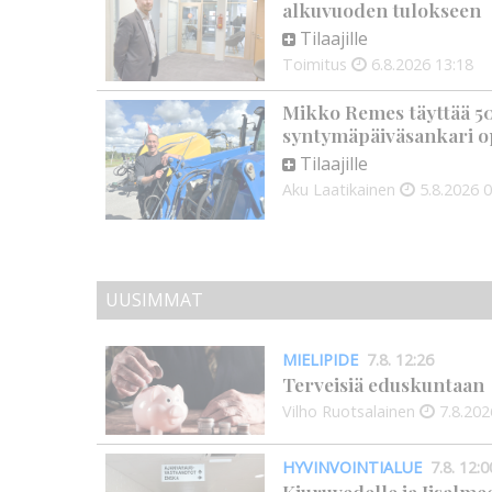
alkuvuoden tulokseen
Tilaajille
Toimitus
6.8.2026
13:18
Mikko Remes täyttää 50 
syntymäpäiväsankari o
Tilaajille
Aku Laatikainen
5.8.2026
0
UUSIMMAT
MIELIPIDE
7.8. 12:26
Terveisiä eduskuntaan
Vilho Ruotsalainen
7.8.202
HYVINVOINTIALUE
7.8. 12:0
Kiuruvedelle ja Iisalme