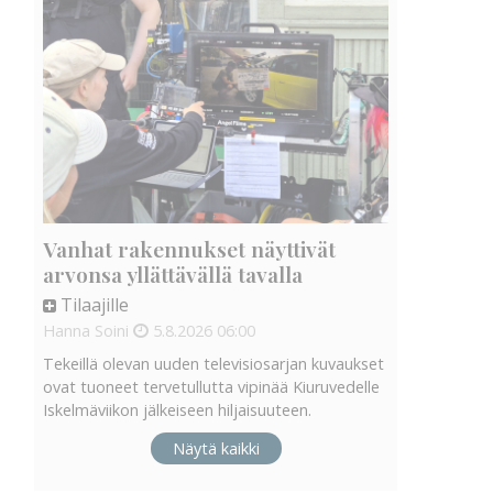
Vanhat rakennukset näyttivät
arvonsa yllättävällä tavalla
Tilaajille
Hanna Soini
5.8.2026
06:00
Tekeillä olevan uuden televisiosarjan kuvaukset
ovat tuoneet tervetullutta vipinää Kiuruvedelle
Iskelmäviikon jälkeiseen hiljaisuuteen.
Näytä kaikki