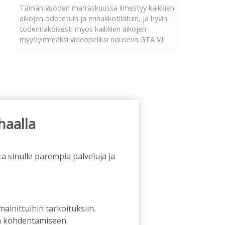
Tämän vuoden marraskuussa ilmestyy kaikkien
aikojen odotetuin ja ennakkotilatuin, ja hyvin
todennäköisesti myös kaikkien aikojen
myydyimmäksi videopeliksi nouseva GTA VI.
haalla
a sinulle parempia palveluja ja
 mainittuihin tarkoituksiin.
an kohdentamiseen.