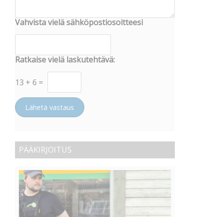
Vahvista vielä sähköpostiosoitteesi
Ratkaise vielä laskutehtävä:
13
+
6
=
Lähetä vastaus
PÄÄKIRJOITUS