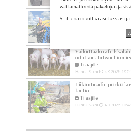
Toimitus
6.8.2026
13:18
välttämättömiä palvelujen ja sisä
Mikko Remes täyttää 50 
Voit aina muuttaa asetuksiasi ja
syntymäpäiväsankari o
Tilaajille
Ä
Aku Laatikainen
5.8.2026
0
Vaikuttaako afrikkalai
odottaa”, toteaa luomus
Tilaajille
Hanna Soini
4.8.2026
18:0
Liikuntasalin purku kov
kallio
Tilaajille
Hanna Soini
4.8.2026
10:4