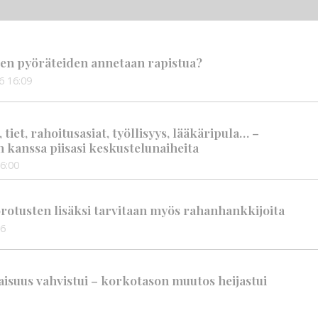
en pyöräteiden annetaan rapistua?
6
16:09
iet, rahoitusasiat, työllisyys, lääkäripula… –
n kanssa piisasi keskustelunaiheita
6:00
rotusten lisäksi tarvitaan myös rahanhankkijoita
56
suus vahvistui – korkotason muutos heijastui