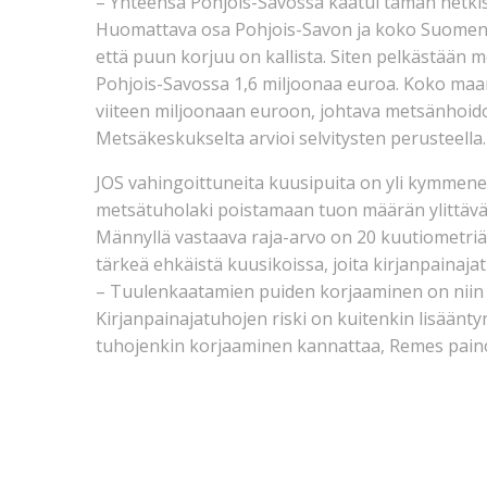
– Yhteensä Pohjois-Savossa kaatui tämän hetki
Huomattava osa Pohjois-Savon ja koko Suomen a
että puun korjuu on kallista. Siten pelkästään 
Pohjois-Savossa 1,6 miljoonaa euroa. Koko maa
viiteen miljoonaan euroon, johtava metsänhoi
Metsäkeskukselta arvioi selvitysten perusteella.
JOS vahingoittuneita kuusipuita on yli kymmene
metsätuholaki poistamaan tuon määrän ylittävä
Männyllä vastaava raja-arvo on 20 kuutiometriä 
tärkeä ehkäistä kuusikoissa, joita kirjanpainaja
– Tuulenkaatamien puiden korjaaminen on niin v
Kirjanpainajatuhojen riski on kuitenkin lisäänty
tuhojenkin korjaaminen kannattaa, Remes paino