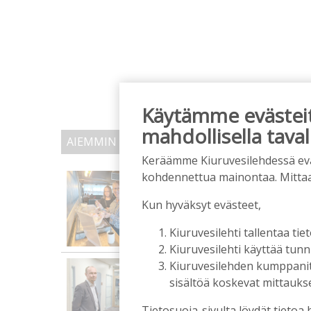
Käytämme evästeitä
mahdollisella taval
AIEMMIN AIHEESTA
Keräämme Kiuruvesilehdessä eväst
kohdennettua mainontaa. Mitta
Biokaasu, Hingunniemi, t
ministeri Sari Essayahi
Kun hyväksyt evästeet,
Tilaajille
Aku Laatikainen
6.8.2026
1
Kiuruvesilehti tallentaa tiet
Kiuruvesilehti käyttää tun
OP Kaskimaan vakavarai
Kiuruvesilehden kumppanit k
alkuvuoden tulokseen
sisältöä koskevat mittaukset
Tilaajille
Tietosuoja-sivulta löydät tietoa 