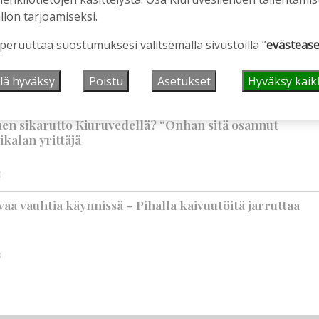
llön tarjoamiseksi.
vuotta – vaikka villitystäkin on havaittavissa, sanoo
 peruuttaa suostumuksesi valitsemalla sivustoilla ”
evästease
ppineensa myös hölläämään vauhtia
lä hyväksy
Poistu
Asetukset
Hyväksy kaik
9:00
nen sikarutto Kiuruvedellä? “Onhan sitä osannut
ikalan yrittäjä
0
aa vauhtia käynnissä – Pihalla kaivuutöitä jarruttaa
3