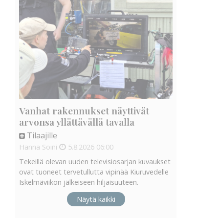
Vanhat rakennukset näyttivät
arvonsa yllättävällä tavalla
Tilaajille
Hanna Soini
5.8.2026
06:00
Tekeillä olevan uuden televisiosarjan kuvaukset
ovat tuoneet tervetullutta vipinää Kiuruvedelle
Iskelmäviikon jälkeiseen hiljaisuuteen.
Näytä kaikki