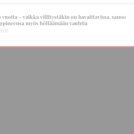
vuotta – vaikka villitystäkin on havaittavissa, sanoo
ppineensa myös hölläämään vauhtia
9:00