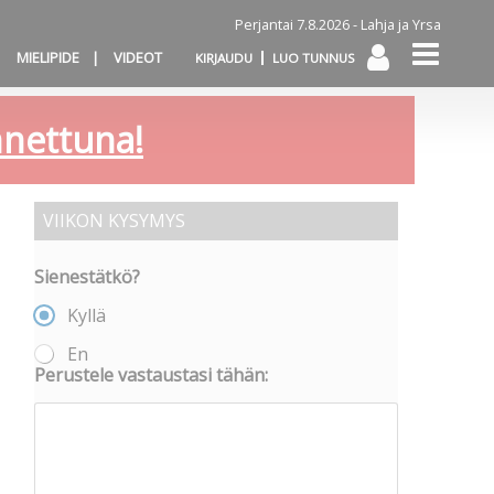
Perjantai 7.8.2026 -
Lahja ja Yrsa
MIELIPIDE
VIDEOT
KIRJAUDU
LUO TUNNUS
annettuna!
VIIKON KYSYMYS
Sienestätkö?
Kyllä
En
Perustele vastaustasi tähän: