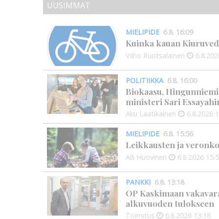
UUSIMMAT
MIELIPIDE
6.8. 16:09
Kuinka kauan Kiuruved
Vilho Ruotsalainen
6.8.202
POLITIIKKA
6.8. 16:00
Biokaasu, Hingunniemi, t
ministeri Sari Essayahi
Aku Laatikainen
6.8.2026
1
MIELIPIDE
6.8. 15:56
Leikkausten ja veronko
Alli Huovinen
6.8.2026
15:
PANKKI
6.8. 13:18
OP Kaskimaan vakavarai
alkuvuoden tulokseen
Toimitus
6.8.2026
13:18