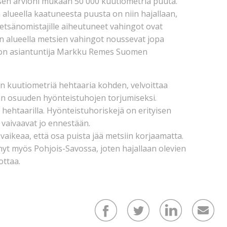
sen arvioni mukaan 50 000 kuutiometriä puuta.
lueella kaatuneesta puusta on niin hajallaan,
metsänomistajille aiheutuneet vahingot ovat
n alueella metsien vahingot noussevat jopa
don asiantuntija Markku Remes Suomen
n kuutiometriä hehtaaria kohden, velvoittaa
n osuuden hyönteistuhojen torjumiseksi.
hehtaarilla. Hyönteistuhoriskejä on erityisen
t vaivaavat jo ennestään.
aikeaa, että osa puista jää metsiin korjaamatta.
nyt myös Pohjois-Savossa, joten hajallaan olevien
ttaa.