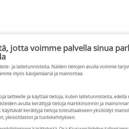
, jotta voimme palvella sinua par
la
e- ja laitetunnisteita. Näiden tietojen avulla voimme tarjot
amme myös kävijämääriä ja mainontaa.
iet, rahoitusasiat, työllisyys, lääkäripula… –
n kanssa piisasi keskustelunaiheita
6:00
oja laitteelle ja käyttää tietoja, kuten laitetunnisteita, edellä
nisteiden avulla kerättyjä tietoja markkinoinnin ja mainonn
suus vahvistui – korkotason muutos heijastui
äyttävät kerättyjä tietoja toteuttaakseen yksilöidyt mainoks
, yleisötilastot ja tuotekehityksen.
henkilötietojen käsittelystä. Osa Kiuruvesilehden tallentamis