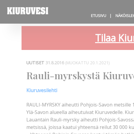
ETUSIVU
NÄKÖISLE
Tilaa Kiu
UUTISET
31.8.2016
(MUOKATTU 20.1.2021)
Rauli-myrskystä Kiuruve
Kiuruvesilehti
RAULI-MYRSKY aiheutti Pohjois-Savon metsille 
Ylä-Savon alueella aiheutuivat Kiuruvedelle. Kiu
Lauantain Rauli-myrsky aiheutti Pohjois-Savos
metsissä, joissa kaatui yhteensä reilut 30 000 k