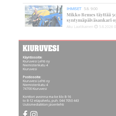
IHMISET
5.8. 9:00
Mikko Remes täyttää 50 
syntymäpäiväsankari o
Aku Laatikainen
5.8.2026
0
Käyntiosoite
:
Kiuruvesi Lehti oy
Niemistenkatu 4
Kiuruvesi
Postiosoite
:
Kiuruvesi Lehti oy
Niemistenkatu 4
74700 Kiuruvesi
Konttori avoinna ma-ke klo 8-16
to 8-12 etäpalvelu, puh. 044 7050 443
Uutismedialiiton jäsenlehti