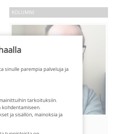
KOLUMNI
haalla
a sinulle parempia palveluja ja
 mainittuihin tarkoituksiin.
an kohdentamiseen.
et ja sisällön, mainoksia ja
Vähempikin riittäisi?
Aku Laatikainen
31.7.2026
09:00
ta tunnisteista on