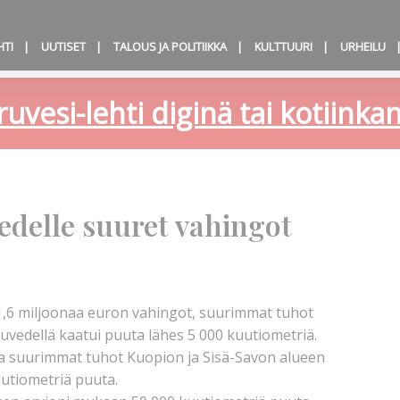
HTI
UUTISET
TALOUS JA POLITIIKKA
KULTTUURI
URHEILU
ruvesi-lehti diginä tai kotiink
delle suuret vahingot
1,6 miljoonaa euron vahingot, suurimmat tuhot
ruvedellä kaatui puuta lähes 5 000 kuutiometriä.
sa suurimmat tuhot Kuopion ja Sisä-Savon alueen
uutiometriä puuta.