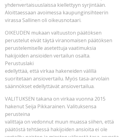
yhdenvertaisuuslaissa kiellettyyn syrjintään.
Aloittaessaan avoimessa kaupunginsihteerin
virassa Sallinen oli oikeusnotaari.
OIKEUDEN mukaan valtuuston päätöksen
perustelut eivät täytä viranomaisen päätöksen
perustelemiselle asetettuja vaatimuksia
hakijoiden ansioiden vertailun osalta.
Perustuslaki
edellyttää, että virkaa hakeneiden välillä
suoritetaan ansiovertailu. Myös tasa-arvolain
säännökset edellyttävät ansiovertailua.
VALITUKSEN takana on virkaa vuonna 2015
hakenut Seija Pikkarainen. Valituksensa
perusteina
valittaja on vedonnut muun muassa siihen, että
päätöstä tehtäessä hakijoiden ansioita ei ole