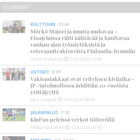
UUSIMMAT
KULTTUURI
10:46
Mörkö Majori ja muuta mukavaa –
Eloajeluissa riitti nähtävää ja kuultavaa
vanhan ajan työnäytöksistä ja
veteraanitraktoreista Finlandia-hymniin
Riitta Airaksinen
10.8.2026
10:46
UUTISET
8:09
Vakioasiakkaat ovat yrityksen kivijalka –
JP-Autohuollossa juhlittiin 20-vuotista
yrittäjyyttä
Kirsi Haapea
10.8.2026
08:09
JALKAPALLO
7:30
KiuPan peleissä verkot tötteröllä
Pekka Kattainen
10.8.2026
07:30