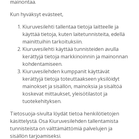
mainontaa.
Kun hyväksyt evästeet,
Kiuruvesilehti tallentaa tietoja laitteelle ja
käyttää tietoja, kuten laitetunnisteita, edellä
mainittuihin tarkoituksiin.
AIEMMIN AIHEESTA
Kiuruvesilehti käyttää tunnisteiden avulla
kerättyjä tietoja markkinoinnin ja mainonnan
Vakioasiakkaat ovat yrityksen kivijalka –
kohdentamiseen.
JP-Autohuollossa juhlittiin 20-vuotista
Kiuruvesilehden kumppanit käyttävät
yrittäjyyttä
kerättyjä tietoja toteuttaakseen yksilöidyt
Tilaajille
mainokset ja sisällön, mainoksia ja sisältöä
Kirsi Haapea
10.8.2026
08:09
koskevat mittaukset, yleisötilastot ja
tuotekehityksen.
Kiuruvedelle ja Iisalmeen
ostopalvelulääkäri – tarkoituksena on
Tietosuoja-sivulta löydät tietoa henkilötietojen
helpottaa kaupunkien lääkäripulaa
käsittelystä. Osa Kiuruvesilehden tallentamista
Tilaajille
tunnisteista on välttämättömiä palvelujen ja
Aku Laatikainen
7.8.2026
12:00
sisällön tarjoamiseksi.