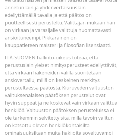
vertailtu naisten ja miesten välisestä tasa-arvosta
annetun lain ja yhdenvertaisuuslain
edellyttämällä tavalla ja että päätös on
puutteellisesti perusteltu. Valittajan mukaan hän
on virkaan ja varasijalle valittuja huomattavasti
ansioituneempi. Pikkarainen on
kauppatieteen maisteri ja filosofian lisensiaatti.
ITÄ-SUOMEN hallinto-oikeus toteaa, että
perustuslain yleiset nimitysperusteet edellyttävät,
että virkaan hakeneiden välillä suoritetaan
ansiovertailu, millä on keskeinen merkitys
perusteltaessa päätöstä. Kiuruveden valtuuston
valituksenalaisen päätöksen perustelut ovat
hyvin suppeat ja ne koskevat vain virkaan valittua
henkilöä. Valtuuston päätöksen perusteluissa ei
ole tarkemmin selvitetty sitä, millä tavoin valitun
on katsottu olevan henkilökohtaisilta
ominaisuuksiltaan muita hakijoita soveltuvampi