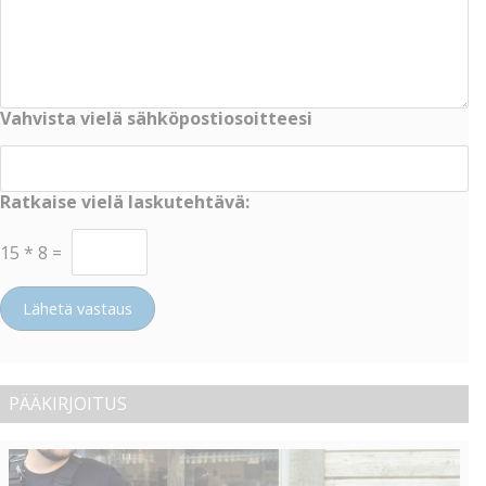
Vahvista vielä sähköpostiosoitteesi
Ratkaise vielä laskutehtävä:
15
*
8
=
Lähetä vastaus
PÄÄKIRJOITUS