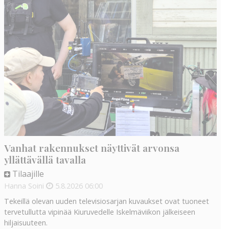
Vanhat rakennukset näyttivät arvonsa
yllättävällä tavalla
Tilaajille
Hanna Soini
5.8.2026
06:00
Tekeillä olevan uuden televisiosarjan kuvaukset ovat tuoneet
tervetullutta vipinää Kiuruvedelle Iskelmäviikon jälkeiseen
hiljaisuuteen.