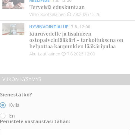
MIELIPIDE
7.8. 12:26
Terveisiä eduskuntaan
Vilho Ruotsalainen
7.8.2026
12:26
HYVINVOINTIALUE
7.8. 12:00
Kiuruvedelle ja Iisalmeen
ostopalvelulääkäri – tarkoituksena on
helpottaa kaupunkien lääkäripulaa
Aku Laatikainen
7.8.2026
12:00
VIIKON KYSYMYS
Sienestätkö?
Kyllä
En
Perustele vastaustasi tähän: