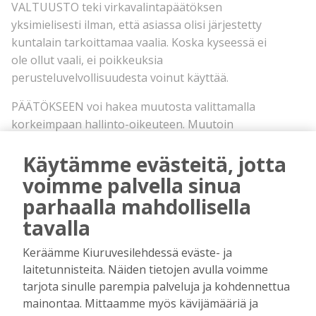
VALTUUSTO teki virkavalintapäätöksen
yksimielisesti ilman, että asiassa olisi järjestetty
kuntalain tarkoittamaa vaalia. Koska kyseessä ei
ole ollut vaali, ei poikkeuksia
perusteluvelvollisuudesta voinut käyttää.
PÄÄTÖKSEEN voi hakea muutosta valittamalla
korkeimpaan hallinto-oikeuteen. Muutoin
kaupunginsihteerin valintaprosessi on
Käytämme evästeitä, jotta
aloitettava alusta.
voimme palvella sinua
parhaalla mahdollisella
tavalla
Keräämme Kiuruvesilehdessä eväste- ja
laitetunnisteita. Näiden tietojen avulla voimme
tarjota sinulle parempia palveluja ja kohdennettua
mainontaa. Mittaamme myös kävijämääriä ja