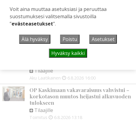
Golftapahtuma tuotti jälleen komeasti
Voit aina muuttaa asetuksiasi ja peruuttaa
tukea Kiuruveden nuorille – palkittavat
suostumuksesi valitsemalla sivustoilla
julkaistaan loppuvuodesta
”
evästeasetukset
”.
Tilaajille
Aku Laatikainen
7.8.2026
11:33
Älä hyväksy
Poistu
Asetukset
Biokaasu, Hingunniemi, tiet,
rahoitusasiat, työllisyys, lääkäripula… –
Hyväksy kaikki
ministeri Sari Essayahin kanssa piisasi
keskustelunaiheita
Tilaajille
Aku Laatikainen
6.8.2026
16:00
OP Kaskimaan vakavaraisuus vahvistui –
korkotason muutos heijastui alkuvuoden
tulokseen
Tilaajille
Toimitus
6.8.2026
13:18