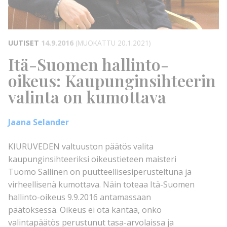
UUTISET
14.9.2016
(MUOKATTU 20.1.2021)
Itä-Suomen hallinto-
oikeus: Kaupunginsihteerin
valinta on kumottava
Jaana Selander
KIURUVEDEN valtuuston päätös valita
kaupunginsihteeriksi oikeustieteen maisteri
Tuomo Sallinen on puutteellisesiperusteltuna ja
virheellisenä kumottava. Näin toteaa Itä-Suomen
hallinto-oikeus 9.9.2016 antamassaan
päätöksessä. Oikeus ei ota kantaa, onko
valintapäätös perustunut tasa-arvolaissa ja