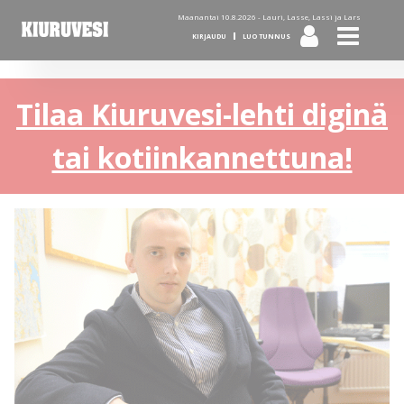
Maanantai 10.8.2026 -
Lauri, Lasse, Lassi ja Lars
KIRJAUDU
LUO TUNNUS
Tilaa Kiuruvesi-lehti diginä
tai kotiinkannettuna!