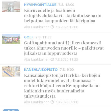
HYVINVOINTIALUE
7.8. 12:00
Kiuruvedelle ja Iisalmeen
ostopalvelulääkäri – tarkoituksena on
helpottaa kaupunkien lääkäripulaa
Aku Laatikainen
7.8.2026
12:00
GOLF
7.8. 11:33
Golftapahtuma tuotti jälleen komeasti
tukea Kiuruveden nuorille – palkittavat
julkaistaan loppuvuodesta
Aku Laatikainen
7.8.2026
11:33
KANSALAISOPISTO
7.8. 9:00
Kansalaisopiston ja Harkka-kerhojen
uudet lukuvuodet ovat alkamassa –
rehtori Maija-Leena Kemppaisella on
kuitenkin myös huolenaiheita
tulevaisuudesta
Aku Laatikainen
7.8.2026
09:00