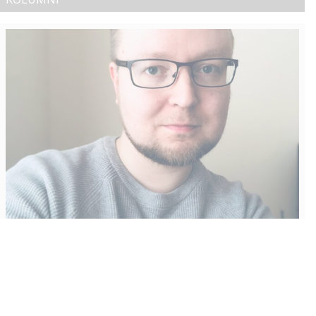
Vähempikin riittäisi?
Aku Laatikainen
31.7.2026
09:00
Tämän vuoden marraskuussa ilmestyy kaikkien aikojen
odotetuin ja ennakkotilatuin, ja hyvin todennäköisesti myös