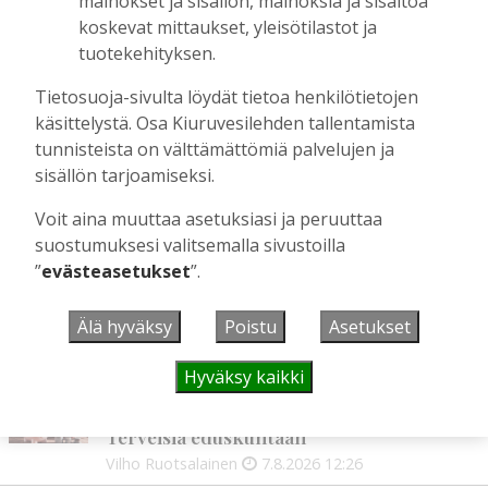
mainokset ja sisällön, mainoksia ja sisältöä
korkotason muutos heijastui alkuvuoden
koskevat mittaukset, yleisötilastot ja
tulokseen
tuotekehityksen.
Tilaajille
Tietosuoja-sivulta löydät tietoa henkilötietojen
Toimitus
6.8.2026
13:18
käsittelystä. Osa Kiuruvesilehden tallentamista
Mikko Remes täyttää 50 vuotta – vaikka
tunnisteista on välttämättömiä palvelujen ja
villitystäkin on havaittavissa, sanoo
sisällön tarjoamiseksi.
syntymäpäiväsankari oppineensa myös
hölläämään vauhtia
Voit aina muuttaa asetuksiasi ja peruuttaa
Tilaajille
suostumuksesi valitsemalla sivustoilla
Aku Laatikainen
5.8.2026
09:00
”
evästeasetukset
”.
Älä hyväksy
Poistu
Asetukset
UUSIMMAT
Hyväksy kaikki
MIELIPIDE
7.8. 12:26
Terveisiä eduskuntaan
Vilho Ruotsalainen
7.8.2026
12:26