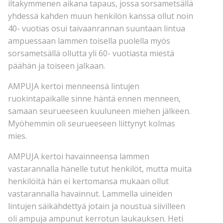
iltakymmenen aikana tapaus, jossa sorsametsällä
yhdessä kahden muun henkilön kanssa ollut noin
40- vuotias osui taivaanrannan suuntaan lintua
ampuessaan lammen toisella puolella myös
sorsametsällä ollutta yli 60- vuotiasta miestä
päähän ja toiseen jalkaan.
AMPUJA kertoi menneensä lintujen
ruokintapaikalle sinne häntä ennen menneen,
samaan seurueeseen kuuluneen miehen jälkeen.
Myöhemmin oli seurueeseen liittynyt kolmas
mies.
AMPUJA kertoi havainneensa lammen
vastarannalla hänelle tutut henkilöt, mutta muita
henkilöitä hän ei kertomansa mukaan ollut
vastarannalla havainnut. Lammella uineiden
lintujen säikähdettyä jotain ja noustua siivilleen
oli ampuja ampunut kerrotun laukauksen. Heti