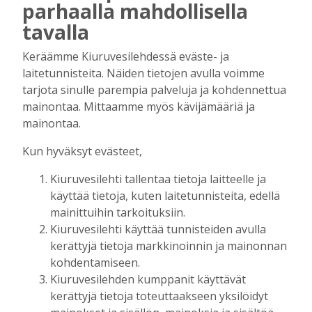
parhaalla mahdollisella
Kiuruvedelle ja Iisalmeen
tavalla
ostopalvelulääkäri – tarkoituksena on
helpottaa kaupunkien lääkäripulaa
Keräämme Kiuruvesilehdessä eväste- ja
Tilaajille
laitetunnisteita. Näiden tietojen avulla voimme
Aku Laatikainen
7.8.2026
12:00
tarjota sinulle parempia palveluja ja kohdennettua
mainontaa. Mittaamme myös kävijämääriä ja
Golftapahtuma tuotti jälleen komeasti
mainontaa.
tukea Kiuruveden nuorille – palkittavat
julkaistaan loppuvuodesta
Kun hyväksyt evästeet,
Tilaajille
Aku Laatikainen
7.8.2026
11:33
Kiuruvesilehti tallentaa tietoja laitteelle ja
käyttää tietoja, kuten laitetunnisteita, edellä
Biokaasu, Hingunniemi, tiet,
mainittuihin tarkoituksiin.
rahoitusasiat, työllisyys, lääkäripula… –
Kiuruvesilehti käyttää tunnisteiden avulla
ministeri Sari Essayahin kanssa piisasi
kerättyjä tietoja markkinoinnin ja mainonnan
keskustelunaiheita
kohdentamiseen.
Tilaajille
Kiuruvesilehden kumppanit käyttävät
Aku Laatikainen
6.8.2026
16:00
kerättyjä tietoja toteuttaakseen yksilöidyt
OP Kaskimaan vakavaraisuus vahvistui –