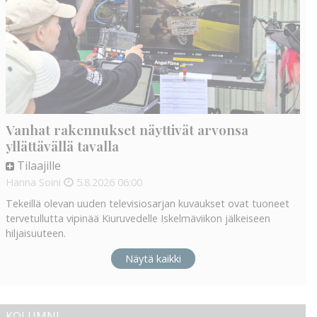
Vanhat rakennukset näyttivät arvonsa
yllättävällä tavalla
Tilaajille
Hanna Soini
5.8.2026
06:00
Tekeillä olevan uuden televisiosarjan kuvaukset ovat tuoneet
tervetullutta vipinää Kiuruvedelle Iskelmäviikon jälkeiseen
hiljaisuuteen.
Näytä kaikki
KOLUMNI