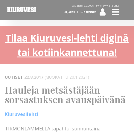
Lauantai 8.8.2026 -
Sylvi, Sylvia ja Silva
KIRJAUDU
LUO TUNNUS
Tilaa Kiuruvesi-lehti diginä
tai kotiinkannettuna!
UUTISET
22.8.2017
(MUOKATTU 20.1.2021)
Hauleja metsästäjään
sorsastuksen avauspäivänä
Kiuruvesilehti
TIRMONLAMMELLA tapahtui sunnuntaina