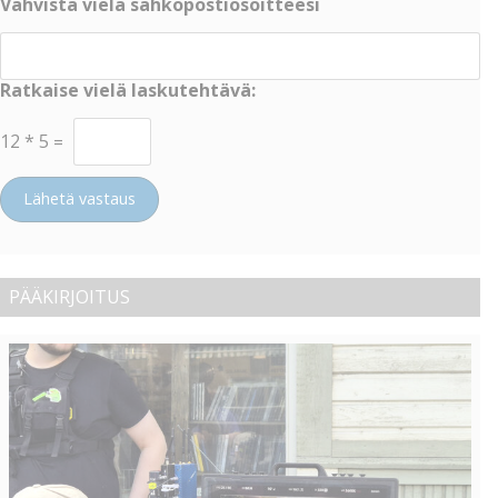
Vahvista vielä sähköpostiosoitteesi
Ratkaise vielä laskutehtävä:
12
*
5
=
Lähetä vastaus
PÄÄKIRJOITUS