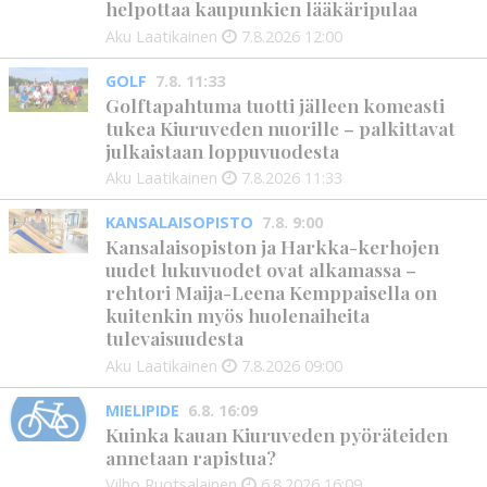
helpottaa kaupunkien lääkäripulaa
Aku Laatikainen
7.8.2026
12:00
GOLF
7.8. 11:33
Golftapahtuma tuotti jälleen komeasti
tukea Kiuruveden nuorille – palkittavat
julkaistaan loppuvuodesta
Aku Laatikainen
7.8.2026
11:33
KANSALAISOPISTO
7.8. 9:00
Kansalaisopiston ja Harkka-kerhojen
uudet lukuvuodet ovat alkamassa –
rehtori Maija-Leena Kemppaisella on
kuitenkin myös huolenaiheita
tulevaisuudesta
Aku Laatikainen
7.8.2026
09:00
MIELIPIDE
6.8. 16:09
Kuinka kauan Kiuruveden pyöräteiden
annetaan rapistua?
Vilho Ruotsalainen
6.8.2026
16:09