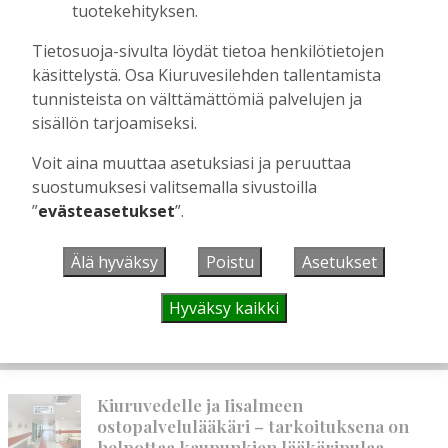
tuotekehityksen.
Tietosuoja-sivulta löydät tietoa henkilötietojen
käsittelystä. Osa Kiuruvesilehden tallentamista
tunnisteista on välttämättömiä palvelujen ja
sisällön tarjoamiseksi.
Voit aina muuttaa asetuksiasi ja peruuttaa
suostumuksesi valitsemalla sivustoilla
”
evästeasetukset
”.
Älä hyväksy
Poistu
Asetukset
Hyväksy kaikki
AIEMMIN AIHEESTA
Kiuruvedelle ja Iisalmeen
ostopalvelulääkäri – tarkoituksena on
helpottaa kaupunkien lääkäripulaa