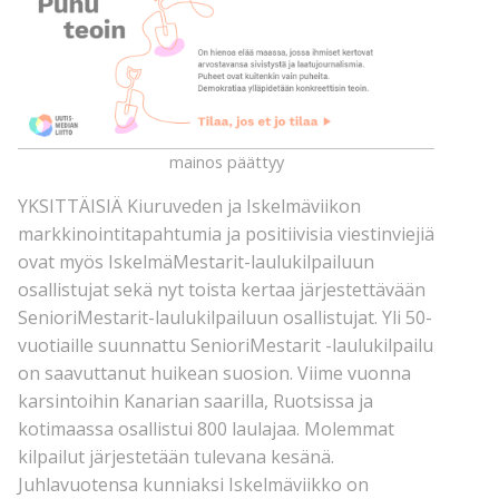
mainos päättyy
YKSITTÄISIÄ Kiuruveden ja Iskelmäviikon
markkinointitapahtumia ja positiivisia viestinviejiä
ovat myös IskelmäMestarit-laulukilpailuun
osallistujat sekä nyt toista kertaa järjestettävään
SenioriMestarit-laulukilpailuun osallistujat. Yli 50-
vuotiaille suunnattu SenioriMestarit -laulukilpailu
on saavuttanut huikean suosion. Viime vuonna
karsintoihin Kanarian saarilla, Ruotsissa ja
kotimaassa osallistui 800 laulajaa. Molemmat
kilpailut järjestetään tulevana kesänä.
Juhlavuotensa kunniaksi Iskelmäviikko on