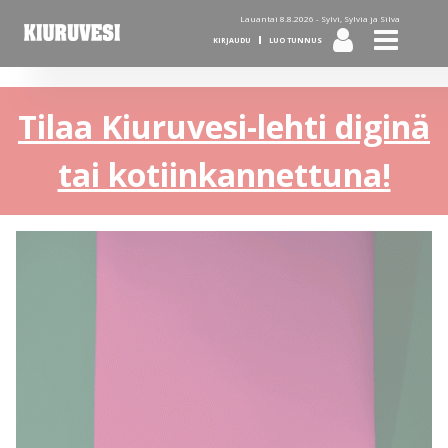
Lauantai 8.8.2026 -
Sylvi, Sylvia ja Silva
KIRJAUDU
LUO TUNNUS
Tilaa Kiuruvesi-lehti diginä
tai kotiinkannettuna!