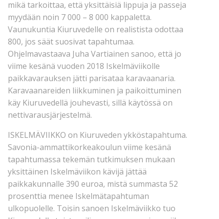
mikä tarkoittaa, että yksittäisiä lippuja ja passeja
myydään noin 7 000 – 8 000 kappaletta.
Vaunukuntia Kiuruvedelle on realistista odottaa
800, jos säät suosivat tapahtumaa.
Ohjelmavastaava Juha Vartiainen sanoo, että jo
viime kesänä vuoden 2018 Iskelmäviikolle
paikkavarauksen jätti parisataa karavaanaria.
Karavaanareiden liikkuminen ja paikoittuminen
käy Kiuruvedellä jouhevasti, sillä käytössä on
nettivarausjärjestelmä.
ISKELMÄVIIKKO on Kiuruveden ykköstapahtuma.
Savonia-ammattikorkeakoulun viime kesänä
tapahtumassa tekemän tutkimuksen mukaan
yksittäinen Iskelmäviikon kävijä jättää
paikkakunnalle 390 euroa, mistä summasta 52
prosenttia menee Iskelmätapahtuman
ulkopuolelle. Toisin sanoen Iskelmäviikko tuo