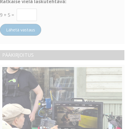
Ratkaise vielä laskutehtävä:
9
+
5
=
Lähetä vastaus
PÄÄKIRJOITUS