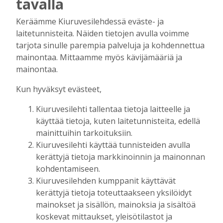
tavalla
vip-alue backstagen ja lavan läheisyyteen, niin
että sieltä näkee syömisen ja juomisen lomassa
Keräämme Kiuruvesilehdessä eväste- ja
lavalle. Vip-tilaan tulee laajempi valikoima viinejä
laitetunnisteita. Näiden tietojen avulla voimme
ja erikoisoluita sekä omat vessat.
tarjota sinulle parempia palveluja ja kohdennettua
Kotimajoituksesta huolehtii Kiuruveden Urheilijat,
mainontaa. Mittaamme myös kävijämääriä ja
mikä on osoittautunut erinomaiseksi ratkaisuksi.
mainontaa.
Urheilijoille voi jo nyt ilmoittaa tiloja vuokralle
Kun hyväksyt evästeet,
Iskelmäviikon ajaksi.
Iskelmäviikolla on myös oheistapahtumia, Matti
Kiuruvesilehti tallentaa tietoja laitteelle ja
ja Teppo -musikaali kesäteatteri Eerolassa ja
käyttää tietoja, kuten laitetunnisteita, edellä
kirkkokonsertti kirkossa, torilla käydään
mainittuihin tarkoituksiin.
Kiuruvesi-lehden karaokekilpailu. Lisäksi
Kiuruvesilehti käyttää tunnisteiden avulla
tanssikurssit jatkuvat ja Kiuruvesi-seuralla on 70-
kerättyjä tietoja markkinoinnin ja mainonnan
vuotisjuhla Kiurusalissa lauantaina.
kohdentamiseen.
– Toivomme runsasta osanottoa, sillä ohjelmaa
Kiuruvesilehden kumppanit käyttävät
on luvassa todella paljon, avajaistapahtuma on
kerättyjä tietoja toteuttaakseen yksilöidyt
ilmainen, samoin SenioriMestarien semifinaali
mainokset ja sisällön, mainoksia ja sisältöä
tiistaina Kiurusalissa sekä päätösjuhla.
koskevat mittaukset, yleisötilastot ja