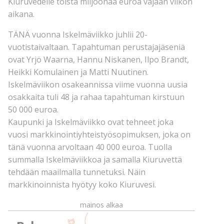
Kiuruvedelle toista miljoonaa euroa vajaan viikon
aikana.
TÄNÄ vuonna Iskelmäviikko juhlii 20-
vuotistaivaltaan. Tapahtuman perustajajäseniä
ovat Yrjö Waarna, Hannu Niskanen, Ilpo Brandt,
Heikki Komulainen ja Matti Nuutinen.
Iskelmäviikon osakeannissa viime vuonna uusia
osakkaita tuli 48 ja rahaa tapahtuman kirstuun
50 000 euroa.
Kaupunki ja Iskelmäviikko ovat tehneet joka
vuosi markkinointiyhteistyösopimuksen, joka on
tänä vuonna arvoltaan 40 000 euroa. Tuolla
summalla Iskelmäviikkoa ja samalla Kiuruvettä
tehdään maailmalla tunnetuksi. Näin
markkinoinnista hyötyy koko Kiuruvesi.
mainos alkaa