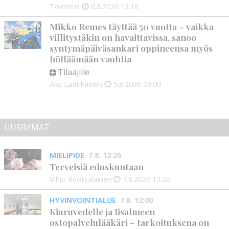
Toimitus
6.8.2026
13:18
Mikko Remes täyttää 50 vuotta – vaikka
villitystäkin on havaittavissa, sanoo
syntymäpäiväsankari oppineensa myös
hölläämään vauhtia
Tilaajille
Aku Laatikainen
5.8.2026
09:00
UUSIMMAT
MIELIPIDE
7.8. 12:26
Terveisiä eduskuntaan
Vilho Ruotsalainen
7.8.2026
12:26
HYVINVOINTIALUE
7.8. 12:00
Kiuruvedelle ja Iisalmeen
ostopalvelulääkäri – tarkoituksena on