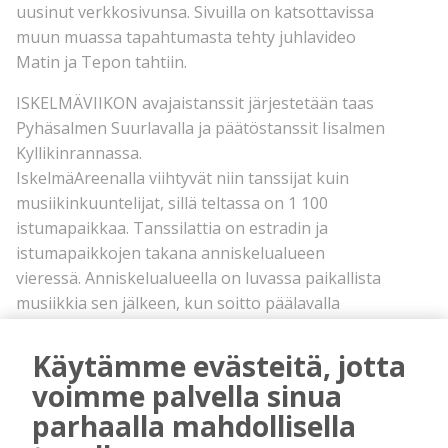
uusinut verkkosivunsa. Sivuilla on katsottavissa
muun muassa tapahtumasta tehty juhlavideo
Matin ja Tepon tahtiin.
ISKELMÄVIIKON avajaistanssit järjestetään taas
Pyhäsalmen Suurlavalla ja päätöstanssit Iisalmen
Kyllikinrannassa.
IskelmäAreenalla viihtyvät niin tanssijat kuin
musiikinkuuntelijat, sillä teltassa on 1 100
istumapaikkaa. Tanssilattia on estradin ja
istumapaikkojen takana anniskelualueen
vieressä. Anniskelualueella on luvassa paikallista
musiikkia sen jälkeen, kun soitto päälavalla
loppuu.
Tänä vuonna iskelmätapahtumaan pyritään
Käytämme evästeitä, jotta
saamaan paikallisia lähiruuanvalmistajia
voimme palvella sinua
tarjoamaan liha- ja kalaruokia sekä perinteistä
parhaalla mahdollisella
grillievästä. Tarkoituksena on niin ikään rakentaa