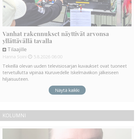
Vanhat rakennukset näyttivät arvonsa
yllättävällä tavalla
Tilaajille
Hanna Soini
5.8.2026
06:00
Tekeillä olevan uuden televisiosarjan kuvaukset ovat tuoneet
tervetullutta vipinää Kiuruvedelle Iskelmäviikon jälkeiseen
hiljaisuuteen.
Näytä kaikki
KOLUMNI