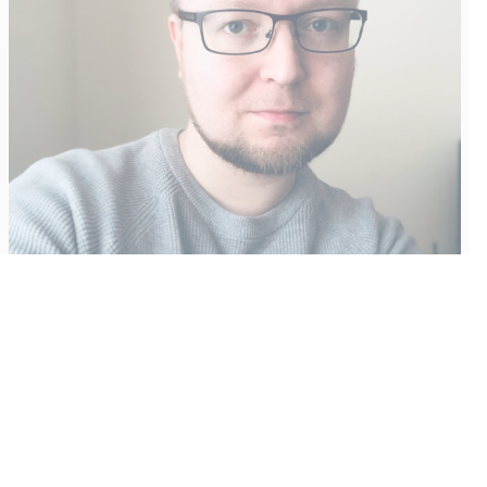
Vähempikin riittäisi?
Aku Laatikainen
31.7.2026
09:00
Tämän vuoden marraskuussa ilmestyy kaikkien aikojen
odotetuin ja ennakkotilatuin, ja hyvin todennäköisesti myös
kaikkien aikojen myydyimmäksi videopeliksi nouseva GTA VI.