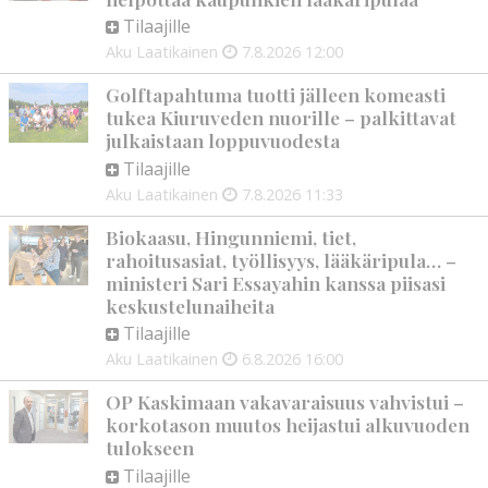
Tilaajille
Aku Laatikainen
7.8.2026
12:00
Golftapahtuma tuotti jälleen komeasti
tukea Kiuruveden nuorille – palkittavat
julkaistaan loppuvuodesta
Tilaajille
Aku Laatikainen
7.8.2026
11:33
Biokaasu, Hingunniemi, tiet,
rahoitusasiat, työllisyys, lääkäripula… –
ministeri Sari Essayahin kanssa piisasi
keskustelunaiheita
Tilaajille
Aku Laatikainen
6.8.2026
16:00
OP Kaskimaan vakavaraisuus vahvistui –
korkotason muutos heijastui alkuvuoden
tulokseen
Tilaajille