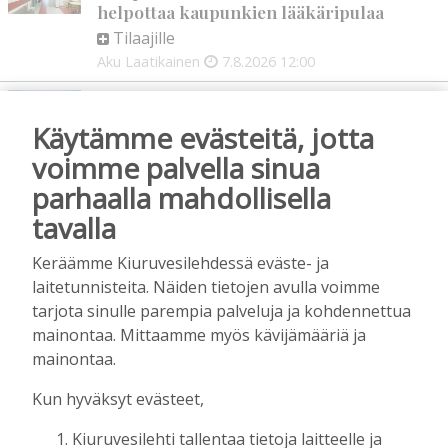
helpottaa kaupunkien lääkäripulaa
Tilaajille
Aku Laatikainen
7.8.2026
12:00
Golftapahtuma tuotti jälleen komeasti
tukea Kiuruveden nuorille – palkittavat
Käytämme evästeitä, jotta
julkaistaan loppuvuodesta
voimme palvella sinua
Tilaajille
parhaalla mahdollisella
Aku Laatikainen
7.8.2026
11:33
tavalla
Biokaasu, Hingunniemi, tiet,
rahoitusasiat, työllisyys, lääkäripula… –
Keräämme Kiuruvesilehdessä eväste- ja
ministeri Sari Essayahin kanssa piisasi
laitetunnisteita. Näiden tietojen avulla voimme
keskustelunaiheita
tarjota sinulle parempia palveluja ja kohdennettua
Tilaajille
mainontaa. Mittaamme myös kävijämääriä ja
Aku Laatikainen
6.8.2026
16:00
mainontaa.
OP Kaskimaan vakavaraisuus vahvistui –
Kun hyväksyt evästeet,
korkotason muutos heijastui alkuvuoden
tulokseen
Kiuruvesilehti tallentaa tietoja laitteelle ja