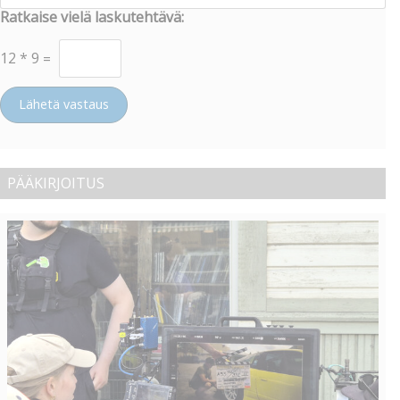
Ratkaise vielä laskutehtävä:
12
*
9
=
Lähetä vastaus
PÄÄKIRJOITUS