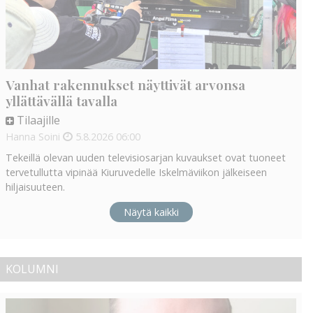
Vanhat rakennukset näyttivät arvonsa
yllättävällä tavalla
Tilaajille
Hanna Soini
5.8.2026
06:00
Tekeillä olevan uuden televisiosarjan kuvaukset ovat tuoneet
tervetullutta vipinää Kiuruvedelle Iskelmäviikon jälkeiseen
hiljaisuuteen.
Näytä kaikki
KOLUMNI