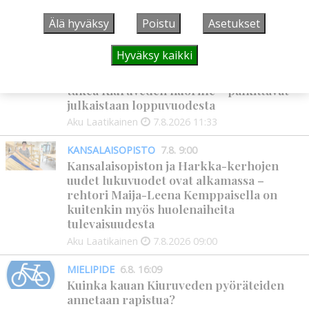
helpottaa kaupunkien lääkäripulaa
Älä hyväksy
Poistu
Asetukset
Aku Laatikainen
7.8.2026
12:00
Hyväksy kaikki
GOLF
7.8. 11:33
Golftapahtuma tuotti jälleen komeasti
tukea Kiuruveden nuorille – palkittavat
julkaistaan loppuvuodesta
Aku Laatikainen
7.8.2026
11:33
KANSALAISOPISTO
7.8. 9:00
Kansalaisopiston ja Harkka-kerhojen
uudet lukuvuodet ovat alkamassa –
rehtori Maija-Leena Kemppaisella on
kuitenkin myös huolenaiheita
tulevaisuudesta
Aku Laatikainen
7.8.2026
09:00
MIELIPIDE
6.8. 16:09
Kuinka kauan Kiuruveden pyöräteiden
annetaan rapistua?