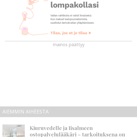
mainos päättyy
AIEMMIN AIHEESTA
Kiuruvedelle ja Iisalmeen
ostopalvelulääkäri – tarkoituksena on