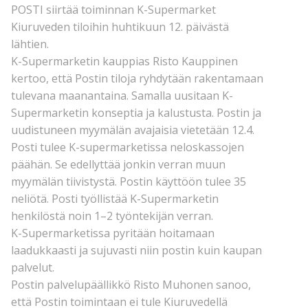
POSTI siirtää toiminnan K-Supermarket
Kiuruveden tiloihin huhtikuun 12. päivästä
lähtien.
K-Supermarketin kauppias Risto Kauppinen
kertoo, että Postin tiloja ryhdytään rakentamaan
tulevana maanantaina. Samalla uusitaan K-
Supermarketin konseptia ja kalustusta. Postin ja
uudistuneen myymälän avajaisia vietetään 12.4.
Posti tulee K-supermarketissa neloskassojen
päähän. Se edellyttää jonkin verran muun
myymälän tiivistystä. Postin käyttöön tulee 35
neliötä. Posti työllistää K-Supermarketin
henkilöstä noin 1–2 työntekijän verran.
K-Supermarketissa pyritään hoitamaan
laadukkaasti ja sujuvasti niin postin kuin kaupan
palvelut.
Postin palvelupäällikkö Risto Muhonen sanoo,
että Postin toimintaan ei tule Kiuruvedellä