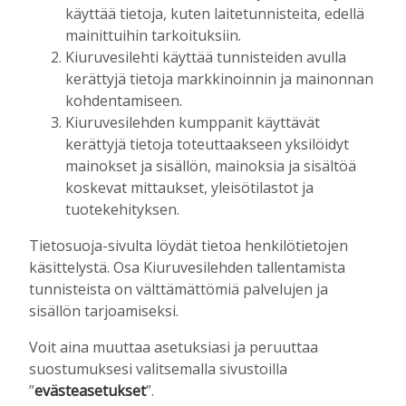
Tilaajille
käyttää tietoja, kuten laitetunnisteita, edellä
Toimitus
6.8.2026
13:18
mainittuihin tarkoituksiin.
Kiuruvesilehti käyttää tunnisteiden avulla
Mikko Remes täyttää 50 vuotta – vaikka
villitystäkin on havaittavissa, sanoo
kerättyjä tietoja markkinoinnin ja mainonnan
syntymäpäiväsankari oppineensa myös
kohdentamiseen.
hölläämään vauhtia
Kiuruvesilehden kumppanit käyttävät
Tilaajille
kerättyjä tietoja toteuttaakseen yksilöidyt
Aku Laatikainen
5.8.2026
09:00
mainokset ja sisällön, mainoksia ja sisältöä
koskevat mittaukset, yleisötilastot ja
tuotekehityksen.
UUSIMMAT
Tietosuoja-sivulta löydät tietoa henkilötietojen
käsittelystä. Osa Kiuruvesilehden tallentamista
MIELIPIDE
7.8. 12:26
tunnisteista on välttämättömiä palvelujen ja
Terveisiä eduskuntaan
sisällön tarjoamiseksi.
Vilho Ruotsalainen
7.8.2026
12:26
Voit aina muuttaa asetuksiasi ja peruuttaa
HYVINVOINTIALUE
7.8. 12:00
suostumuksesi valitsemalla sivustoilla
Kiuruvedelle ja Iisalmeen
”
evästeasetukset
”.
ostopalvelulääkäri – tarkoituksena on