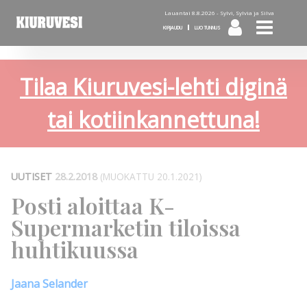
Lauantai 8.8.2026 -
Sylvi, Sylvia ja Silva
KIRJAUDU
LUO TUNNUS
Tilaa Kiuruvesi-lehti diginä
tai kotiinkannettuna!
UUTISET
28.2.2018
(MUOKATTU 20.1.2021)
Posti aloittaa K-
Supermarketin tiloissa
huhtikuussa
Jaana Selander