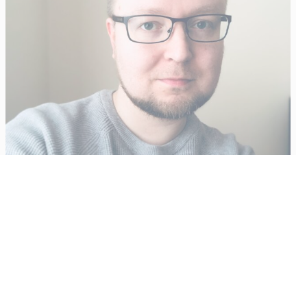
Vähempikin riittäisi?
Aku Laatikainen
31.7.2026
09:00
Tämän vuoden marraskuussa ilmestyy kaikkien aikojen
odotetuin ja ennakkotilatuin, ja hyvin todennäköisesti myös
kaikkien aikojen myydyimmäksi videopeliksi nouseva GTA VI.