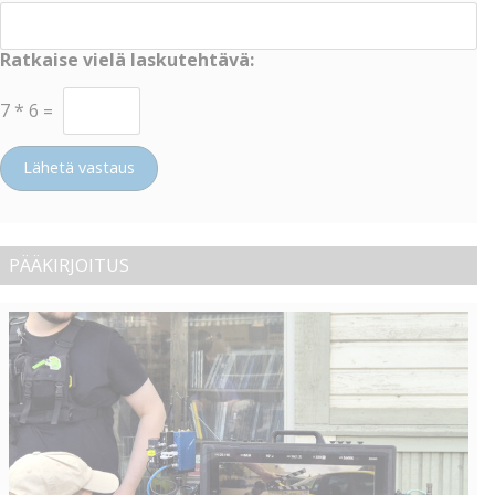
Ratkaise vielä laskutehtävä:
7
*
6
=
Lähetä vastaus
PÄÄKIRJOITUS