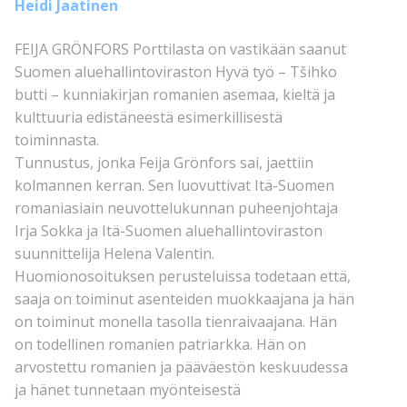
Heidi Jaatinen
FEIJA GRÖNFORS Porttilasta on vastikään saanut
Suomen aluehallintoviraston Hyvä työ – Tšihko
butti – kunniakirjan romanien asemaa, kieltä ja
kulttuuria edistäneestä esimerkillisestä
toiminnasta.
Tunnustus, jonka Feija Grönfors sai, jaettiin
kolmannen kerran. Sen luovuttivat Itä-Suomen
romaniasiain neuvottelukunnan puheenjohtaja
Irja Sokka ja Itä-Suomen aluehallintoviraston
suunnittelija Helena Valentin.
Huomionosoituksen perusteluissa todetaan että,
saaja on toiminut asenteiden muokkaajana ja hän
on toiminut monella tasolla tienraivaajana. Hän
on todellinen romanien patriarkka. Hän on
arvostettu romanien ja pääväestön keskuudessa
ja hänet tunnetaan myönteisestä