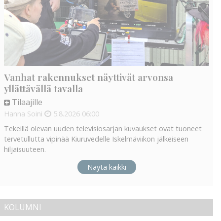
Vanhat rakennukset näyttivät arvonsa
yllättävällä tavalla
Tilaajille
Hanna Soini
5.8.2026
06:00
Tekeillä olevan uuden televisiosarjan kuvaukset ovat tuoneet
tervetullutta vipinää Kiuruvedelle Iskelmäviikon jälkeiseen
hiljaisuuteen.
Näytä kaikki
KOLUMNI