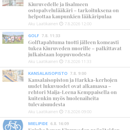
Kiuruvedelle ja Iisalmeen
ostopalvelulääkäri – tarkoituksena on
helpottaa kaupunkien lääkäripulaa
Aku Laatikainen
7.8.2026
12:00
GOLF
7.8. 11:33
Golftapahtuma tuotti jälleen komeasti
tukea Kiuruveden nuorille – palkittavat
julkaistaan loppuvuodesta
Aku Laatikainen
7.8.2026
11:33
KANSALAISOPISTO
7.8. 9:00
Kansalaisopiston ja Harkka-kerhojen
uudet lukuvuodet ovat alkamassa –
rehtori Maija-Leena Kemppaisella on
kuitenkin myös huolenaiheita
tulevaisuudesta
Aku Laatikainen
7.8.2026
09:00
MIELIPIDE
6.8. 16:09
Kuinka kauan Kiuruveden pyöräteiden