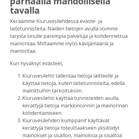
parhaalla mahdollisella
tavalla
Keräämme Kiuruvesilehdessä eväste- ja
laitetunnisteita. Näiden tietojen avulla voimme
tarjota sinulle parempia palveluja ja kohdennettua
mainontaa. Mittaamme myös kävijämääriä ja
mainontaa.
mainos päättyy
Kun hyväksyt evästeet,
Kiuruvesilehti tallentaa tietoja laitteelle ja
käyttää tietoja, kuten laitetunnisteita, edellä
mainittuihin tarkoituksiin.
Kiuruvesilehti käyttää tunnisteiden avulla
kerättyjä tietoja markkinoinnin ja mainonnan
kohdentamiseen.
Kiuruvesilehden kumppanit käyttävät
AIEMMIN AIHEESTA
kerättyjä tietoja toteuttaakseen yksilöidyt
mainokset ja sisällön, mainoksia ja sisältöä