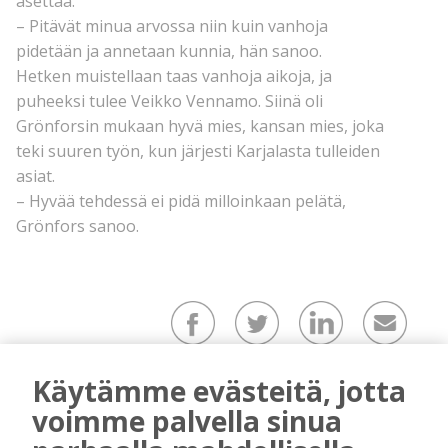
asettaa.
– Pitävät minua arvossa niin kuin vanhoja
pidetään ja annetaan kunnia, hän sanoo.
Hetken muistellaan taas vanhoja aikoja, ja
puheeksi tulee Veikko Vennamo. Siinä oli
Grönforsin mukaan hyvä mies, kansan mies, joka
teki suuren työn, kun järjesti Karjalasta tulleiden
asiat.
– Hyvää tehdessä ei pidä milloinkaan pelätä,
Grönfors sanoo.
Käytämme evästeitä, jotta
voimme palvella sinua
mainos alkaa