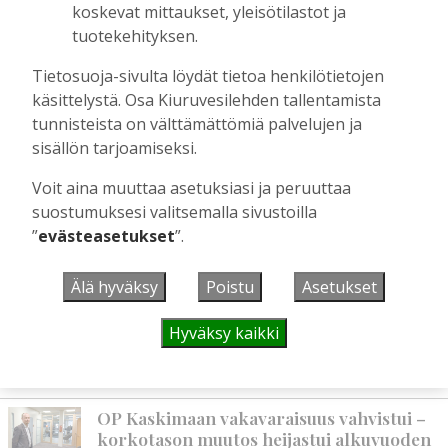
Kiuruvedelle ja Iisalmeen
koskevat mittaukset, yleisötilastot ja
ostopalvelulääkäri – tarkoituksena on
tuotekehityksen.
helpottaa kaupunkien lääkäripulaa
Tilaajille
Tietosuoja-sivulta löydät tietoa henkilötietojen
Aku Laatikainen
7.8.2026
12:00
käsittelystä. Osa Kiuruvesilehden tallentamista
tunnisteista on välttämättömiä palvelujen ja
Golftapahtuma tuotti jälleen komeasti
sisällön tarjoamiseksi.
tukea Kiuruveden nuorille – palkittavat
julkaistaan loppuvuodesta
Voit aina muuttaa asetuksiasi ja peruuttaa
Tilaajille
suostumuksesi valitsemalla sivustoilla
Aku Laatikainen
7.8.2026
11:33
”
evästeasetukset
”.
Biokaasu, Hingunniemi, tiet,
rahoitusasiat, työllisyys, lääkäripula… –
Älä hyväksy
Poistu
Asetukset
ministeri Sari Essayahin kanssa piisasi
keskustelunaiheita
Hyväksy kaikki
Tilaajille
Aku Laatikainen
6.8.2026
16:00
OP Kaskimaan vakavaraisuus vahvistui –
korkotason muutos heijastui alkuvuoden