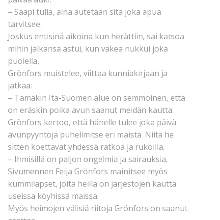
– Saapi tulla, aina autetaan sitä joka apua
tarvitsee.
Joskus entisinä aikoina kun herättiin, sai katsoa
mihin jalkansa astui, kun väkeä nukkui joka
puolella,
Grönfors muistelee, viittaa kunniakirjaan ja
jatkaa:
– Tämäkin Itä-Suomen alue on semmoinen, että
on eräskin poika avun saanut meidän kautta.
Grönfors kertoo, että hänelle tulee joka päivä
avunpyyntöjä puhelimitse eri maista. Niitä he
sitten koettavat yhdessä ratkoa ja rukoilla.
– Ihmisillä on paljon ongelmia ja sairauksia.
Sivumennen Feija Grönfors mainitsee myös
kummilapset, joita heillä on järjestöjen kautta
useissa köyhissä maissa.
Myös heimojen välisiä riitoja Grönfors on saanut