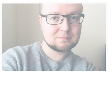
Vähempikin riittäisi?
Aku Laatikainen
31.7.2026
09:00
Tämän vuoden marraskuussa ilmestyy kaikkien aikojen
odotetuin ja ennakkotilatuin, ja hyvin todennäköisesti myös
kaikkien aikojen myydyimmäksi videopeliksi nouseva GTA VI.