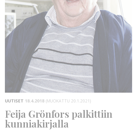
UUTISET
18.4.2018
(MUOKATTU 20.1.2021)
Feija Grönfors palkittiin
kunniakirjalla