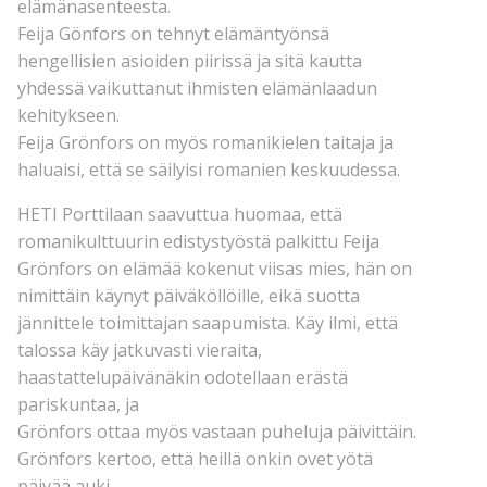
elämänasenteesta.
Feija Gönfors on tehnyt elämäntyönsä
hengellisien asioiden piirissä ja sitä kautta
yhdessä vaikuttanut ihmisten elämänlaadun
kehitykseen.
Feija Grönfors on myös romanikielen taitaja ja
haluaisi, että se säilyisi romanien keskuudessa.
HETI Porttilaan saavuttua huomaa, että
romanikulttuurin edistystyöstä palkittu Feija
Grönfors on elämää kokenut viisas mies, hän on
nimittäin käynyt päiväköllöille, eikä suotta
jännittele toimittajan saapumista. Käy ilmi, että
talossa käy jatkuvasti vieraita,
haastattelupäivänäkin odotellaan erästä
pariskuntaa, ja
Grönfors ottaa myös vastaan puheluja päivittäin.
Grönfors kertoo, että heillä onkin ovet yötä
päivää auki.