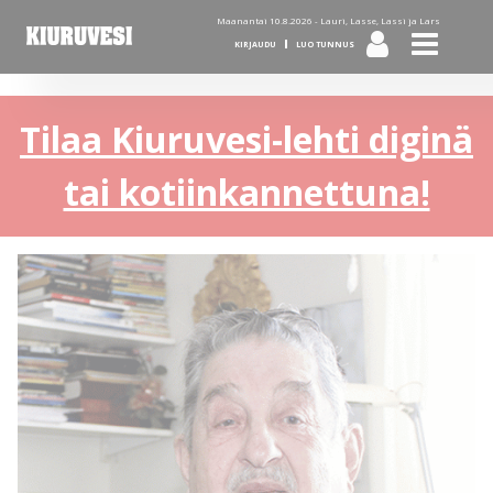
Maanantai 10.8.2026 -
Lauri, Lasse, Lassi ja Lars
KIRJAUDU
LUO TUNNUS
Tilaa Kiuruvesi-lehti diginä
tai kotiinkannettuna!