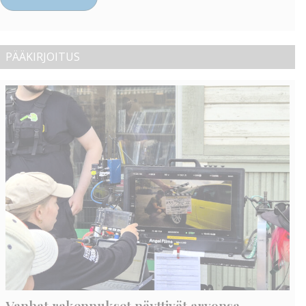
PÄÄKIRJOITUS
Vanhat rakennukset näyttivät arvonsa