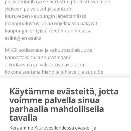
paikkakunnilla ja se perustuu puolustusvoimien
yleiseen palvelusohjesääntöön.
Kiuruveden kaupungin järjestämässä
maanpuolustusjuhlan ohjelmassa näkyvät
kaupungin erityispiirteet muun muassa
esiintyjien osalta.
MIKSI sotilasvala- ja vakuutustilaisuutta
kannattaisi tulla seuraamaan?
– Sotilasvala ja -vakuutustilaisuus on
kokonaisuutena hieno ja juhlava tilaisuus. Se
muistuttaa meitä kaikkia ennen kaikkea siitä, että
puolustusvoimat näkyy kaikkialla ja kuuluu
Käytämme evästeitä, jotta
kaikille. Lisäksi paikalliset sotaveteraanit ja lotat
voimme palvella sinua
ovat tilaisuuden kunniavieraita, kiteyttää
parhaalla mahdollisella
Kontkanen.
tavalla
Sotilasvalan yhteydessä kaupunkilaiset voivat
osallistua vapaasti päivän aikana pidettävien
Keräämme Kiuruvesilehdessä eväste- ja
tapahtumien seuraamiseen.