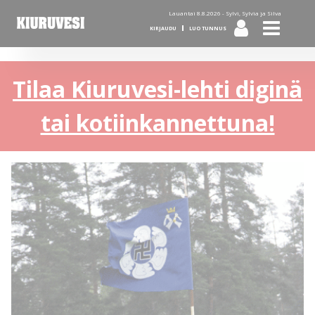
Lauantai 8.8.2026 -
Sylvi, Sylvia ja Silva
KIRJAUDU
LUO TUNNUS
Tilaa Kiuruvesi-lehti diginä
tai kotiinkannettuna!