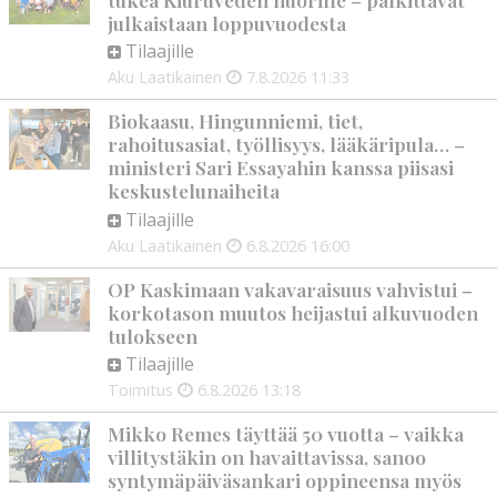
julkaistaan loppuvuodesta
Tilaajille
Aku Laatikainen
7.8.2026
11:33
Biokaasu, Hingunniemi, tiet,
rahoitusasiat, työllisyys, lääkäripula… –
ministeri Sari Essayahin kanssa piisasi
keskustelunaiheita
Tilaajille
Aku Laatikainen
6.8.2026
16:00
OP Kaskimaan vakavaraisuus vahvistui –
korkotason muutos heijastui alkuvuoden
tulokseen
Tilaajille
Toimitus
6.8.2026
13:18
Mikko Remes täyttää 50 vuotta – vaikka
villitystäkin on havaittavissa, sanoo
syntymäpäiväsankari oppineensa myös