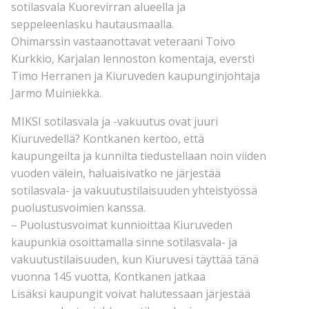
sotilasvala Kuorevirran alueella ja
seppeleenlasku hautausmaalla.
Ohimarssin vastaanottavat veteraani Toivo
Kurkkio, Karjalan lennoston komentaja, eversti
Timo Herranen ja Kiuruveden kaupunginjohtaja
Jarmo Muiniekka.
MIKSI sotilasvala ja -vakuutus ovat juuri
Kiuruvedellä? Kontkanen kertoo, että
kaupungeilta ja kunnilta tiedustellaan noin viiden
vuoden välein, haluaisivatko ne järjestää
sotilasvala- ja vakuutustilaisuuden yhteistyössä
puolustusvoimien kanssa.
– Puolustusvoimat kunnioittaa Kiuruveden
kaupunkia osoittamalla sinne sotilasvala- ja
vakuutustilaisuuden, kun Kiuruvesi täyttää tänä
vuonna 145 vuotta, Kontkanen jatkaa
Lisäksi kaupungit voivat halutessaan järjestää