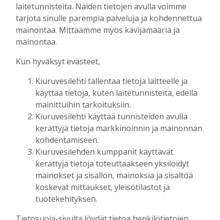
laitetunnisteita. Näiden tietojen avulla voimme
Kontkanen lisää, että Kiuruvedellä, kuten
tarjota sinulle parempia palveluja ja kohdennettua
muillakin sotilasvala ja -vakuutuspaikkakunnilla,
mainontaa. Mittaamme myös kävijämääriä ja
tullaan näkemään ryhdikkäitä, suomalaisia nuoria
mainontaa.
varusmiehiä ja kokeneita, paikallisia reserviläisiä.
Kun hyväksyt evästeet,
mainos alkaa
Kiuruvesilehti tallentaa tietoja laitteelle ja
käyttää tietoja, kuten laitetunnisteita, edellä
mainittuihin tarkoituksiin.
Kiuruvesilehti käyttää tunnisteiden avulla
kerättyjä tietoja markkinoinnin ja mainonnan
kohdentamiseen.
Kiuruvesilehden kumppanit käyttävät
mainos päättyy
kerättyjä tietoja toteuttaakseen yksilöidyt
mainokset ja sisällön, mainoksia ja sisältöä
koskevat mittaukset, yleisötilastot ja
tuotekehityksen.
Tietosuoja-sivulta löydät tietoa henkilötietojen