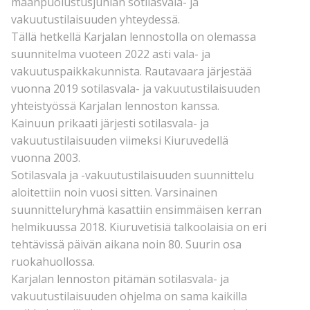
maanpuolustusjuhlan sotilasvala- ja
vakuutustilaisuuden yhteydessä.
Tällä hetkellä Karjalan lennostolla on olemassa
suunnitelma vuoteen 2022 asti vala- ja
vakuutuspaikkakunnista. Rautavaara järjestää
vuonna 2019 sotilasvala- ja vakuutustilaisuuden
yhteistyössä Karjalan lennoston kanssa.
Kainuun prikaati järjesti sotilasvala- ja
vakuutustilaisuuden viimeksi Kiuruvedellä
vuonna 2003.
Sotilasvala ja -vakuutustilaisuuden suunnittelu
aloitettiin noin vuosi sitten. Varsinainen
suunnitteluryhmä kasattiin ensimmäisen kerran
helmikuussa 2018. Kiuruvetisiä talkoolaisia on eri
tehtävissä päivän aikana noin 80. Suurin osa
ruokahuollossa.
Karjalan lennoston pitämän sotilasvala- ja
vakuutustilaisuuden ohjelma on sama kaikilla