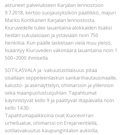
astuneet palvelukseen Karjalan lennostoon
9.7.2018, kertoo suojausyksikön päällikkö, majuri
Marko Kontkanen Karjalan lennostosta.
Kiuruvedelle tulee lauantaina alokkaiden lisäksi
heidän sukulaisiaan ja ystäviään noin 750
henkilöä. Kun päälle lasketaan vielä muu yleisö,
lisääntyy Kiuruveden väkimäärä lauantaina noin 1
500–2000 ihmisellä.
SOTILASVALA ja -vakuutustilaisuus pitää
sisällään seppeleenlaskun sankarihautausmaalle,
kalusto- ja asenäyttelyn, ohimarssin ja ylilennon
sekä maanpuolustusjuhlan. Tapahtumat
käynnistyvät kello 9 ja päättyvät iltapäivällä noin
kello 14.30.
Tapahtumapaikkoina ovat Kuorevirran
urheilualue, ohimarssi on Erejärventiellä,
sotilasvakuutus kaupungintalon aukiolla,