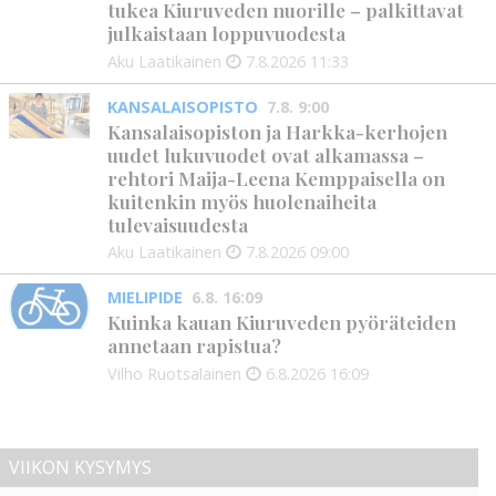
tukea Kiuruveden nuorille – palkittavat
julkaistaan loppuvuodesta
Aku Laatikainen
7.8.2026
11:33
KANSALAISOPISTO
7.8. 9:00
Kansalaisopiston ja Harkka-kerhojen
uudet lukuvuodet ovat alkamassa –
rehtori Maija-Leena Kemppaisella on
kuitenkin myös huolenaiheita
tulevaisuudesta
Aku Laatikainen
7.8.2026
09:00
MIELIPIDE
6.8. 16:09
Kuinka kauan Kiuruveden pyöräteiden
annetaan rapistua?
Vilho Ruotsalainen
6.8.2026
16:09
VIIKON KYSYMYS