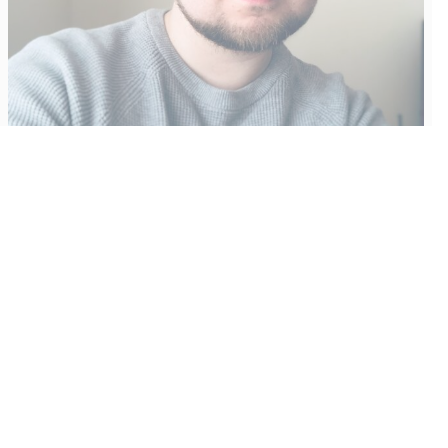
Vähempikin riittäisi?
Aku Laatikainen
31.7.2026
09:00
Tämän vuoden marraskuussa ilmestyy kaikkien aikojen
odotetuin ja ennakkotilatuin, ja hyvin todennäköisesti myös
kaikkien aikojen myydyimmäksi videopeliksi nouseva GTA VI.
Käyntiosoite
:
Kiuruvesi Lehti oy