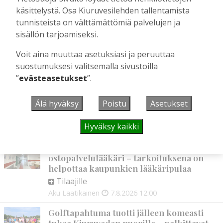
käsittelystä. Osa Kiuruvesilehden tallentamista
tunnisteista on välttämättömiä palvelujen ja
sisällön tarjoamiseksi.
Voit aina muuttaa asetuksiasi ja peruuttaa
suostumuksesi valitsemalla sivustoilla
”
evästeasetukset
”.
Älä hyväksy
Poistu
Asetukset
AIEMMIN AIHEESTA
Hyväksy kaikki
Kiuruvedelle ja Iisalmeen
ostopalvelulääkäri – tarkoituksena on
helpottaa kaupunkien lääkäripulaa
Tilaajille
Aku Laatikainen
7.8.2026
12:00
Golftapahtuma tuotti jälleen komeasti
tukea Kiuruveden nuorille – palkittavat