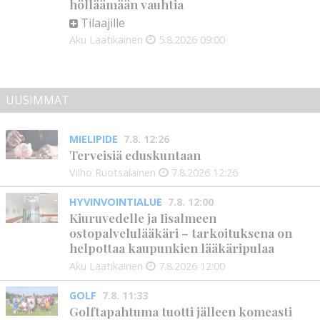
hölläämään vauhtia
Tilaajille
Aku Laatikainen
5.8.2026
09:00
UUSIMMAT
MIELIPIDE
7.8. 12:26
Terveisiä eduskuntaan
Vilho Ruotsalainen
7.8.2026
12:26
HYVINVOINTIALUE
7.8. 12:00
Kiuruvedelle ja Iisalmeen
ostopalvelulääkäri – tarkoituksena on
helpottaa kaupunkien lääkäripulaa
Aku Laatikainen
7.8.2026
12:00
GOLF
7.8. 11:33
Golftapahtuma tuotti jälleen komeasti