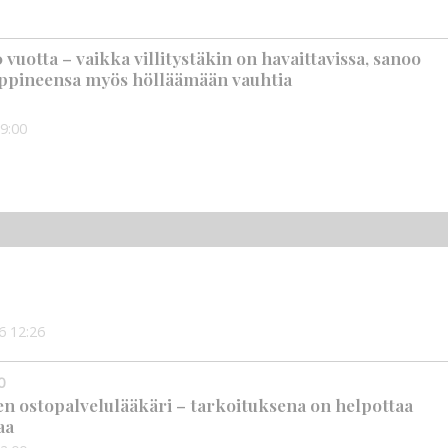
vuotta – vaikka villitystäkin on havaittavissa, sanoo
ppineensa myös hölläämään vauhtia
9:00
6
12:26
0
en ostopalvelulääkäri – tarkoituksena on helpottaa
aa