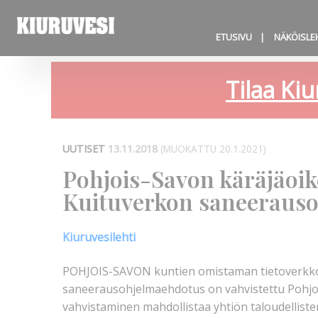
ETUSIVU
NÄKÖISLE
Tilaa Kiu
UUTISET
13.11.2018
(MUOKATTU 20.1.2021)
Pohjois-Savon käräjäoik
Kuituverkon saneeraus
Kiuruvesilehti
POHJOIS-SAVON kuntien omistaman tietoverkko
saneerausohjelmaehdotus on vahvistettu Pohjo
vahvistaminen mahdollistaa yhtiön taloudelliste