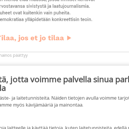
ainos päättyy
, jotta voimme palvella sinua par
la
e- ja laitetunnisteita. Näiden tietojen avulla voimme tarjot
amme myös kävijämääriä ja mainontaa.
oja laitteelle ja käyttää tietoja, kuten laitetunnisteita, edellä