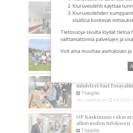
Kiuruvedelle ja Iisalme
Kiuruvesilehti käyttää tun
kaupunkien lääkäripul
Kiuruvesilehden kumppanit k
Tilaajille
sisältöä koskevat mittaukset
Aku Laatikainen
7.8.2026
1
Tietosuoja-sivulta löydät tietoa 
välttämättömiä palvelujen ja sisä
Golftapahtuma tuotti j
palkittavat julkaistaa
Voit aina muuttaa asetuksiasi ja
Tilaajille
Aku Laatikainen
7.8.2026
1
Ä
Biokaasu, Hingunniemi, t
ministeri Sari Essayahi
Tilaajille
Aku Laatikainen
6.8.2026
1
OP Kaskimaan vakavarai
alkuvuoden tulokseen
Tilaajille