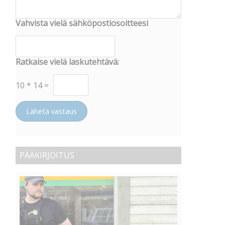
Vahvista vielä sähköpostiosoitteesi
Ratkaise vielä laskutehtävä:
10
*
14
=
Lähetä vastaus
PÄÄKIRJOITUS