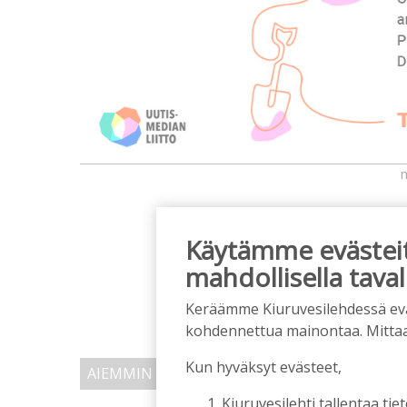
m
Käytämme evästeitä
mahdollisella taval
Keräämme Kiuruvesilehdessä eväst
kohdennettua mainontaa. Mitta
Kun hyväksyt evästeet,
AIEMMIN AIHEESTA
Kiuruvesilehti tallentaa tiet