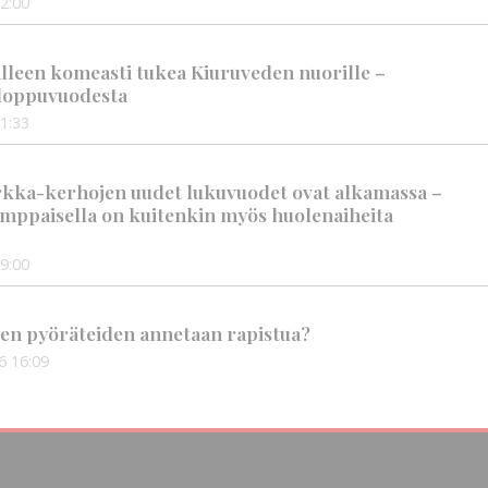
2:00
älleen komeasti tukea Kiuruveden nuorille –
n loppuvuodesta
1:33
rkka-kerhojen uudet lukuvuodet ovat alkamassa –
mppaisella on kuitenkin myös huolenaiheita
9:00
en pyöräteiden annetaan rapistua?
6
16:09