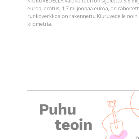
KIURUVEDELLÄ valokuituun on sijoitettu 3,5 mil
euroa, erotus, 1,7 miljoonaa euroa, on rahoite
runkoverkkoa on rakennettu Kiuruvedelle noin 3
kilometriä.