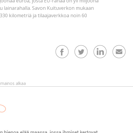
joonaa euroa, josta EU-rahaa on yli miljoona
ttu lainarahalla. Savon Kuituverkon mukaan
30 kilometriä ja tilaajaverkkoa noin 60
mainos alkaa