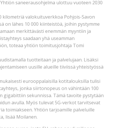
. Yhtiön saneerausohjelma ulottuu vuoteen 2030
 kilometriä valokuituverkkoa Pohjois-Savon
ä on lähes 10 000 kiinteistöä, joihin pystymme
tamaan merkittävästi enemmän myyntiin ja
akaistayhteys saadaan yhä useamman
ön, toteaa yhtiön toimitusjohtaja Tomi
distamalla tuotteitaan ja palvelujaan. Lisäksi
entamiseen uusille alueille tiiviissä yhteistyössä
aisesti eurooppalaisilla kotitalouksilla tulisi
stayhteys, jonka siirtonopeus on vähintään 100
n gigabittiin sekunnissa. Tämä tavoite pystytään
idun avulla. Myös tulevat 5G-verkot tarvitsevat
a toimiakseen. Yhtiön tarjoamille palveluille
, lisää Moilanen.