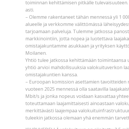
toiminnan kehittämisen pitkälle tulevaisuuteen
asti.
– Olemme rakentaneet tähän mennessä yli 1 000
alueelle ja verkkomme välittömässä läheisyydess
tarjoamaan palveluja. Tulemme jatkossa panos
markkinointiin, jotta nopea ja luotettava laaj
omistajakuntamme asukkaan ja yrityksen käyttö
Moilanen.
Yhtiö tulee jatkossa kehittämään toimintaansa uu
yhtiö arvioi mahdollisuuksia valokuituverkon laaj
omistajakuntien kanssa.
– Euroopan komission asettamien tavoitteiden muk
vuoteen 2025 mennessä olla saatavilla laajakai
Mbit/s ja jonka nopeus voidaan kasvattaa yhtee
toteuttamaan laajamittaisesti ainoastaan valoku
merkittävästi laajempaa valokuituinfrastruktuuri
tuleekin jatkossa olemaan yhä enemmän tarvetta