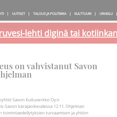
HTI
UUTISET
TALOUS JA POLITIIKKA
KULTTUURI
URHEILU
ruvesi-lehti diginä tai kotiink
eus on vahvistanut Savon
ohjelman
yhtiö Savon Kuituverkko Oy:n
is-Savon käräjäoikeudessa 12.11. Ohjelman
n toimintaedellytyksien turvaamisen ja yhtiön