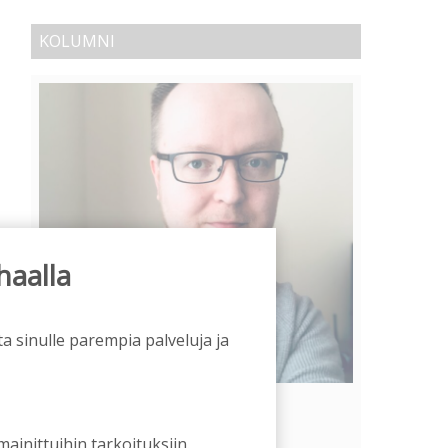
KOLUMNI
haalla
a sinulle parempia palveluja ja
Vähempikin riittäisi?
Aku Laatikainen
31.7.2026
09:00
 mainittuihin tarkoituksiin.