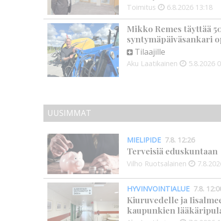
Toimitus
6.8.2026
13:18
Mikko Remes täyttää 50 
syntymäpäiväsankari o
Tilaajille
Aku Laatikainen
5.8.2026
0
UUSIMMAT
MIELIPIDE
7.8. 12:26
Terveisiä eduskuntaan
Vilho Ruotsalainen
7.8.202
HYVINVOINTIALUE
7.8. 12:0
Kiuruvedelle ja Iisalme
kaupunkien lääkäripul