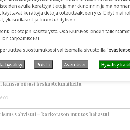
en ostopalvelulääkäri – tarkoituksena on helpottaa
nisteiden avulla kerättyjä tietoja markkinoinnin ja mainonn
aa
äyttävät kerättyjä tietoja toteuttaakseen yksilöidyt mainoks
, yleisötilastot ja tuotekehityksen.
2:00
henkilötietojen käsittelystä. Osa Kiuruvesilehden tallentamis
llön tarjoamiseksi.
älleen komeasti tukea Kiuruveden nuorille –
n loppuvuodesta
 peruuttaa suostumuksesi valitsemalla sivustoilla ”
evästease
1:33
lä hyväksy
Poistu
Asetukset
Hyväksy kaik
iet, rahoitusasiat, työllisyys, lääkäripula… –
n kanssa piisasi keskustelunaiheita
6:00
suus vahvistui – korkotason muutos heijastui