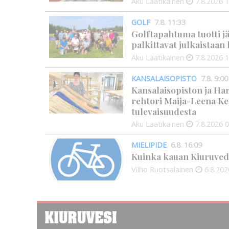
Aku Laatikainen
7.8.2026
1
GOLF
7.8. 11:33
Golftapahtuma tuotti j
palkittavat julkaistaa
Aku Laatikainen
7.8.2026
1
KANSALAISOPISTO
7.8. 9:00
Kansalaisopiston ja Ha
rehtori Maija-Leena Ke
tulevaisuudesta
Aku Laatikainen
7.8.2026
0
MIELIPIDE
6.8. 16:09
Kuinka kauan Kiuruved
Vilho Ruotsalainen
6.8.202