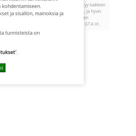
Tämän vuoden marraskuussa ilmestyy kaikkien
an kohdentamiseen.
aikojen odotetuin ja ennakkotilatuin, ja hyvin
et ja sisällön, mainoksia ja
todennäköisesti myös kaikkien aikojen
myydyimmäksi videopeliksi nouseva GTA VI.
ta tunnisteista on
tukset
”.
ki