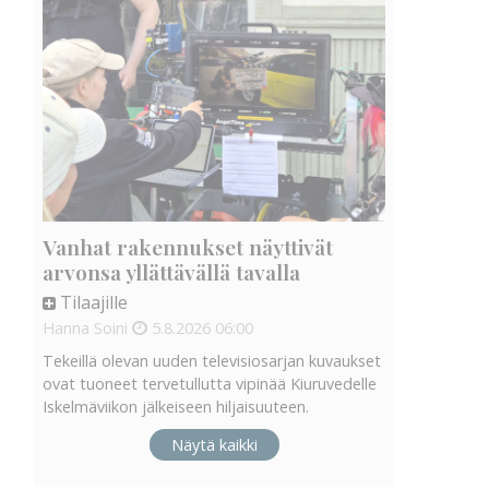
Vanhat rakennukset näyttivät
arvonsa yllättävällä tavalla
Tilaajille
Hanna Soini
5.8.2026
06:00
Tekeillä olevan uuden televisiosarjan kuvaukset
ovat tuoneet tervetullutta vipinää Kiuruvedelle
Iskelmäviikon jälkeiseen hiljaisuuteen.
Näytä kaikki