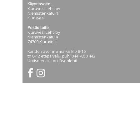
Käyntiosoite
:
Kiuruvesi Lehti oy
Niemistenkatu 4
Kiuruvesi
Postiosoite
:
Kiuruvesi Lehti oy
Niemistenkatu 4
74700 Kiuruvesi
Konttori avoinna ma-ke klo 8-16
to 8-12 etäpalvelu, puh. 044 7050 443
Uutismedialiiton jäsenlehti