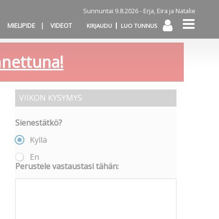
Sunnuntai 9.8.2026 -
Erja, Eira ja Natalie
MIELIPIDE
VIDEOT
KIRJAUDU
LUO TUNNUS
annettuna!
VIIKON KYSYMYS
Sienestätkö?
Kyllä
En
Perustele vastaustasi tähän: