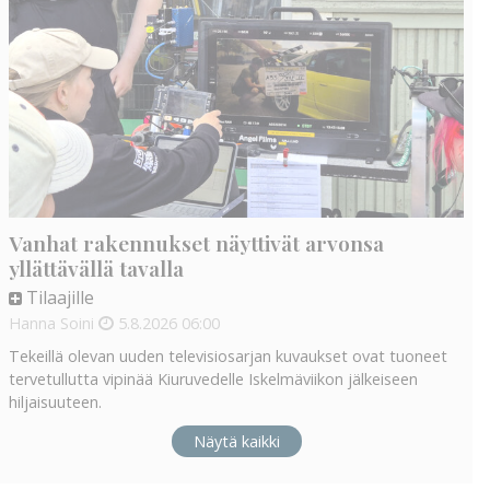
Vanhat rakennukset näyttivät arvonsa
yllättävällä tavalla
Tilaajille
Hanna Soini
5.8.2026
06:00
Tekeillä olevan uuden televisiosarjan kuvaukset ovat tuoneet
tervetullutta vipinää Kiuruvedelle Iskelmäviikon jälkeiseen
hiljaisuuteen.
Näytä kaikki