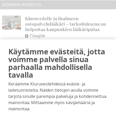
AIEMMIN AIHEESTA
Kiuruvedelle ja Iisalmeen
ostopalvelulääkäri – tarkoituksena on
helpottaa kaupunkien lääkäripulaa
Tilaajille
Aku Laatikainen
7.8.2026
12:00
Käytämme evästeitä, jotta
Golftapahtuma tuotti jälleen komeasti
voimme palvella sinua
tukea Kiuruveden nuorille – palkittavat
julkaistaan loppuvuodesta
parhaalla mahdollisella
Tilaajille
tavalla
Aku Laatikainen
7.8.2026
11:33
Keräämme Kiuruvesilehdessä eväste- ja
Biokaasu, Hingunniemi, tiet,
laitetunnisteita. Näiden tietojen avulla voimme
rahoitusasiat, työllisyys, lääkäripula… –
tarjota sinulle parempia palveluja ja kohdennettua
ministeri Sari Essayahin kanssa piisasi
keskustelunaiheita
mainontaa. Mittaamme myös kävijämääriä ja
mainontaa.
Tilaajille
Aku Laatikainen
6.8.2026
16:00