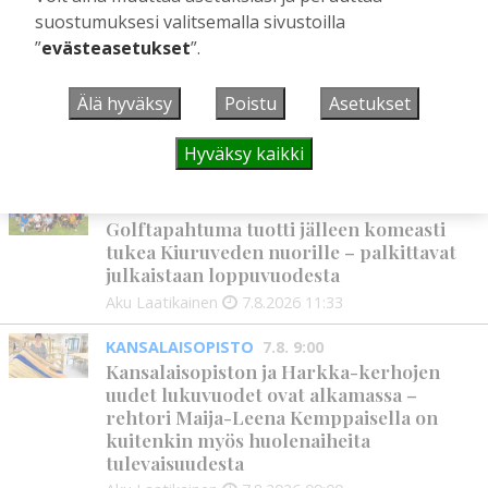
Vilho Ruotsalainen
7.8.2026
12:26
suostumuksesi valitsemalla sivustoilla
”
evästeasetukset
”.
HYVINVOINTIALUE
7.8. 12:00
Kiuruvedelle ja Iisalmeen
Älä hyväksy
Poistu
Asetukset
ostopalvelulääkäri – tarkoituksena on
helpottaa kaupunkien lääkäripulaa
Hyväksy kaikki
Aku Laatikainen
7.8.2026
12:00
GOLF
7.8. 11:33
Golftapahtuma tuotti jälleen komeasti
tukea Kiuruveden nuorille – palkittavat
julkaistaan loppuvuodesta
Aku Laatikainen
7.8.2026
11:33
KANSALAISOPISTO
7.8. 9:00
Kansalaisopiston ja Harkka-kerhojen
uudet lukuvuodet ovat alkamassa –
rehtori Maija-Leena Kemppaisella on
kuitenkin myös huolenaiheita
tulevaisuudesta