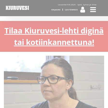
Lauantai 8.8.2026 -
Sylvi, Sylvia ja Silva
KIRJAUDU
LUO TUNNUS
Tilaa Kiuruvesi-lehti diginä
tai kotiinkannettuna!