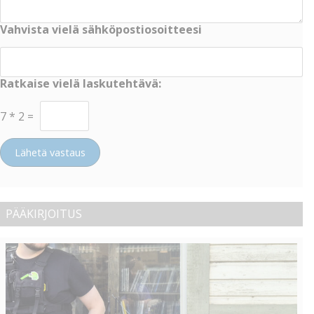
Vahvista vielä sähköpostiosoitteesi
Ratkaise vielä laskutehtävä:
7
*
2
=
Lähetä vastaus
PÄÄKIRJOITUS