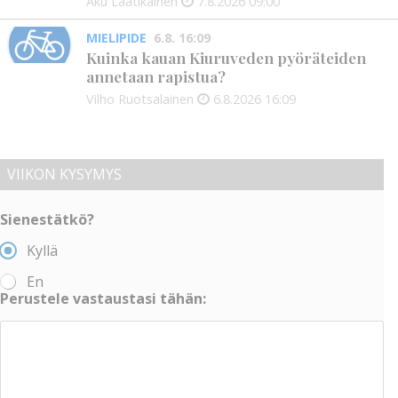
Aku Laatikainen
7.8.2026
09:00
MIELIPIDE
6.8. 16:09
Kuinka kauan Kiuruveden pyöräteiden
annetaan rapistua?
Vilho Ruotsalainen
6.8.2026
16:09
VIIKON KYSYMYS
Sienestätkö?
Kyllä
En
Perustele vastaustasi tähän: