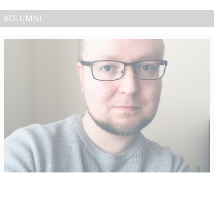
KOLUMNI
Vähempikin riittäisi?
Aku Laatikainen
31.7.2026
09:00