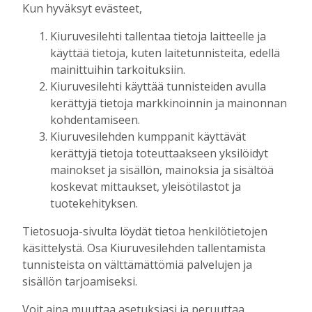
Kun hyväksyt evästeet,
OP Kaskimaan vakavaraisuus vahvistui –
Kiuruvesilehti tallentaa tietoja laitteelle ja
korkotason muutos heijastui alkuvuoden
käyttää tietoja, kuten laitetunnisteita, edellä
tulokseen
mainittuihin tarkoituksiin.
Tilaajille
Kiuruvesilehti käyttää tunnisteiden avulla
Toimitus
6.8.2026
13:18
kerättyjä tietoja markkinoinnin ja mainonnan
Mikko Remes täyttää 50 vuotta – vaikka
kohdentamiseen.
villitystäkin on havaittavissa, sanoo
Kiuruvesilehden kumppanit käyttävät
syntymäpäiväsankari oppineensa myös
kerättyjä tietoja toteuttaakseen yksilöidyt
hölläämään vauhtia
mainokset ja sisällön, mainoksia ja sisältöä
Tilaajille
koskevat mittaukset, yleisötilastot ja
Aku Laatikainen
5.8.2026
09:00
tuotekehityksen.
Tietosuoja-sivulta löydät tietoa henkilötietojen
käsittelystä. Osa Kiuruvesilehden tallentamista
UUSIMMAT
tunnisteista on välttämättömiä palvelujen ja
sisällön tarjoamiseksi.
MIELIPIDE
7.8. 12:26
Terveisiä eduskuntaan
Voit aina muuttaa asetuksiasi ja peruuttaa