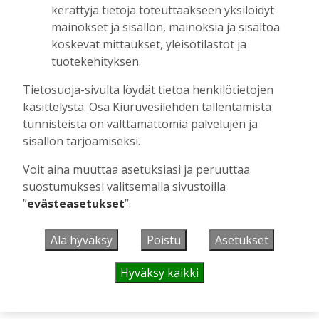
kerättyjä tietoja toteuttaakseen yksilöidyt
AIEMMIN AIHEESTA
mainokset ja sisällön, mainoksia ja sisältöä
koskevat mittaukset, yleisötilastot ja
Biokaasu, Hingunniemi, tiet,
tuotekehityksen.
rahoitusasiat, työllisyys, lääkäripula… –
Tietosuoja-sivulta löydät tietoa henkilötietojen
ministeri Sari Essayahin kanssa piisasi
keskustelunaiheita
käsittelystä. Osa Kiuruvesilehden tallentamista
tunnisteista on välttämättömiä palvelujen ja
Tilaajille
sisällön tarjoamiseksi.
Aku Laatikainen
6.8.2026
16:00
OP Kaskimaan vakavaraisuus vahvistui –
Voit aina muuttaa asetuksiasi ja peruuttaa
korkotason muutos heijastui alkuvuoden
suostumuksesi valitsemalla sivustoilla
tulokseen
”
evästeasetukset
”.
Tilaajille
Toimitus
6.8.2026
13:18
Älä hyväksy
Poistu
Asetukset
Mikko Remes täyttää 50 vuotta – vaikka
Hyväksy kaikki
villitystäkin on havaittavissa, sanoo
syntymäpäiväsankari oppineensa myös
hölläämään vauhtia