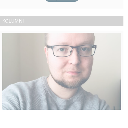
KOLUMNI
Vähempikin riittäisi?