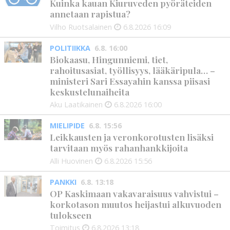
Kuinka kauan Kiuruveden pyöräteiden
annetaan rapistua?
Vilho Ruotsalainen
6.8.2026
16:09
POLITIIKKA
6.8. 16:00
Biokaasu, Hingunniemi, tiet,
rahoitusasiat, työllisyys, lääkäripula… –
ministeri Sari Essayahin kanssa piisasi
keskustelunaiheita
Aku Laatikainen
6.8.2026
16:00
MIELIPIDE
6.8. 15:56
Leikkausten ja veronkorotusten lisäksi
tarvitaan myös rahanhankkijoita
Alli Huovinen
6.8.2026
15:56
PANKKI
6.8. 13:18
OP Kaskimaan vakavaraisuus vahvistui –
korkotason muutos heijastui alkuvuoden
tulokseen
Toimitus
6.8.2026
13:18