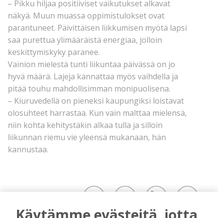
– Pikku hiljaa positiiviset vaikutukset alkavat
näkyä. Muun muassa oppimistulokset ovat
parantuneet. Päivittäisen liikkumisen myötä lapsi
saa purettua ylimääräistä energiaa, jolloin
keskittymiskyky paranee.
Vainion mielestä tunti liikuntaa päivässä on jo
hyvä määrä. Lajeja kannattaa myös vaihdella ja
pitää touhu mahdollisimman monipuolisena.
– Kiuruvedellä on pieneksi kaupungiksi loistavat
olosuhteet harrastaa. Kun vain malttaa mielensä,
niin kohta kehitystäkin alkaa tulla ja silloin
liikunnan riemu vie yleensä mukanaan, hän
kannustaa.
Käytämme evästeitä, jotta