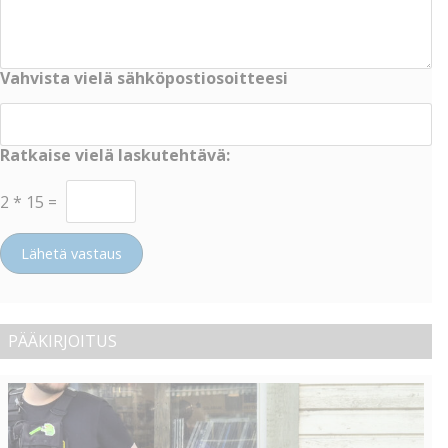
Vahvista vielä sähköpostiosoitteesi
Ratkaise vielä laskutehtävä:
2
*
15
=
Lähetä vastaus
PÄÄKIRJOITUS