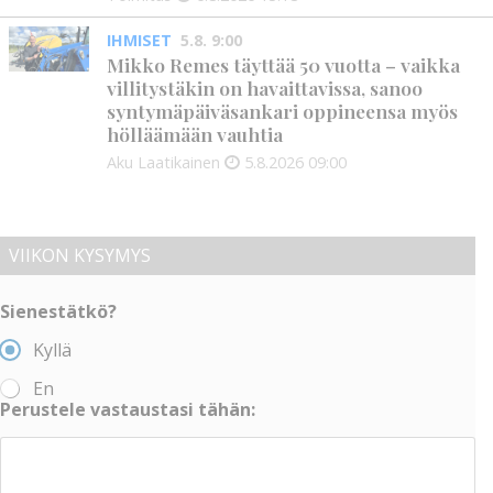
IHMISET
5.8. 9:00
Mikko Remes täyttää 50 vuotta – vaikka
villitystäkin on havaittavissa, sanoo
syntymäpäiväsankari oppineensa myös
hölläämään vauhtia
Aku Laatikainen
5.8.2026
09:00
VIIKON KYSYMYS
Sienestätkö?
Kyllä
En
Perustele vastaustasi tähän: