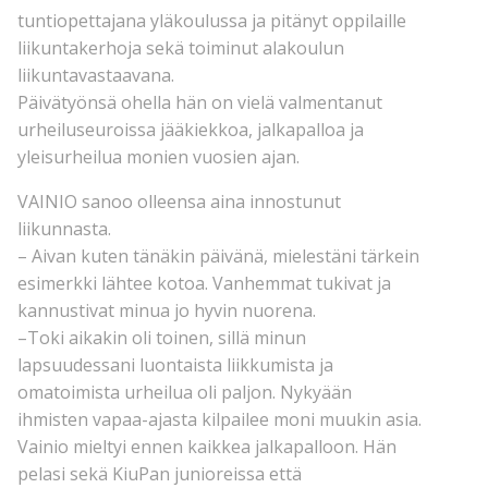
tuntiopettajana yläkoulussa ja pitänyt oppilaille
liikuntakerhoja sekä toiminut alakoulun
liikuntavastaavana.
Päivätyönsä ohella hän on vielä valmentanut
urheiluseuroissa jääkiekkoa, jalkapalloa ja
yleisurheilua monien vuosien ajan.
VAINIO sanoo olleensa aina innostunut
liikunnasta.
– Aivan kuten tänäkin päivänä, mielestäni tärkein
esimerkki lähtee kotoa. Vanhemmat tukivat ja
kannustivat minua jo hyvin nuorena.
–Toki aikakin oli toinen, sillä minun
lapsuudessani luontaista liikkumista ja
omatoimista urheilua oli paljon. Nykyään
ihmisten vapaa-ajasta kilpailee moni muukin asia.
Vainio mieltyi ennen kaikkea jalkapalloon. Hän
pelasi sekä KiuPan junioreissa että