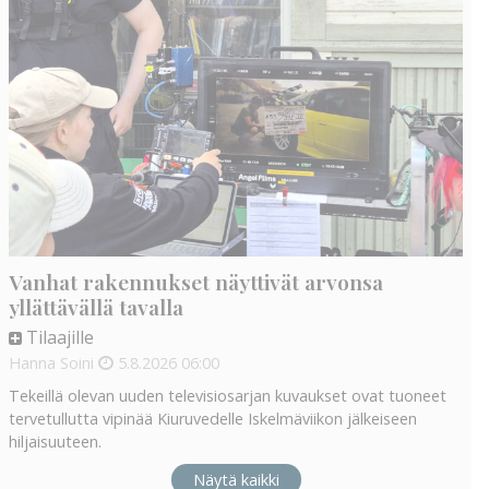
Vanhat rakennukset näyttivät arvonsa
yllättävällä tavalla
Tilaajille
Hanna Soini
5.8.2026
06:00
Tekeillä olevan uuden televisiosarjan kuvaukset ovat tuoneet
tervetullutta vipinää Kiuruvedelle Iskelmäviikon jälkeiseen
hiljaisuuteen.
Näytä kaikki