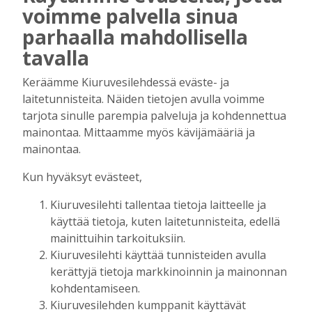
voimme palvella sinua
parhaalla mahdollisella
mainos alkaa
tavalla
Keräämme Kiuruvesilehdessä eväste- ja
laitetunnisteita. Näiden tietojen avulla voimme
tarjota sinulle parempia palveluja ja kohdennettua
mainontaa. Mittaamme myös kävijämääriä ja
mainontaa.
Kun hyväksyt evästeet,
mainos päättyy
Kiuruvesilehti tallentaa tietoja laitteelle ja
käyttää tietoja, kuten laitetunnisteita, edellä
mainittuihin tarkoituksiin.
Kiuruvesilehti käyttää tunnisteiden avulla
kerättyjä tietoja markkinoinnin ja mainonnan
kohdentamiseen.
Kiuruvesilehden kumppanit käyttävät