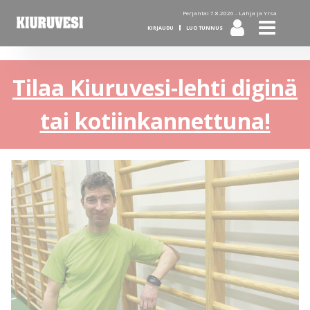
Perjantai 7.8.2026 -
Lahja ja Yrsa
KIRJAUDU
LUO TUNNUS
Tilaa Kiuruvesi-lehti diginä
tai kotiinkannettuna!