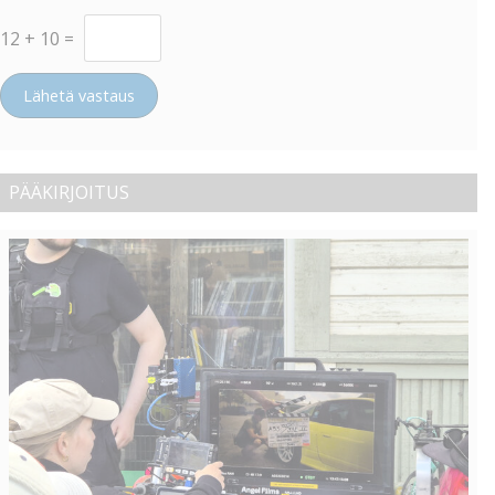
12
+
10
=
Lähetä vastaus
PÄÄKIRJOITUS