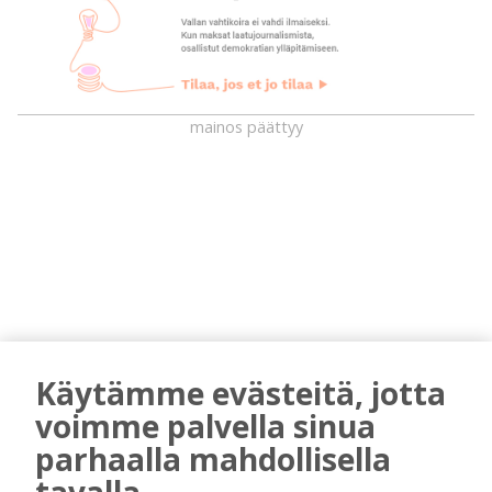
mainos päättyy
AIEMMIN AIHEESTA
Käytämme evästeitä, jotta
voimme palvella sinua
Kiuruvedelle ja Iisalmeen
ostopalvelulääkäri – tarkoituksena on
parhaalla mahdollisella
helpottaa kaupunkien lääkäripulaa
tavalla