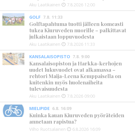
Aku Laatikainen
7.8.2026
12:00
GOLF
7.8. 11:33
Golftapahtuma tuotti jälleen komeasti
tukea Kiuruveden nuorille – palkittavat
julkaistaan loppuvuodesta
Aku Laatikainen
7.8.2026
11:33
KANSALAISOPISTO
7.8. 9:00
Kansalaisopiston ja Harkka-kerhojen
uudet lukuvuodet ovat alkamassa –
rehtori Maija-Leena Kemppaisella on
kuitenkin myös huolenaiheita
tulevaisuudesta
Aku Laatikainen
7.8.2026
09:00
MIELIPIDE
6.8. 16:09
Kuinka kauan Kiuruveden pyöräteiden
annetaan rapistua?
Vilho Ruotsalainen
6.8.2026
16:09