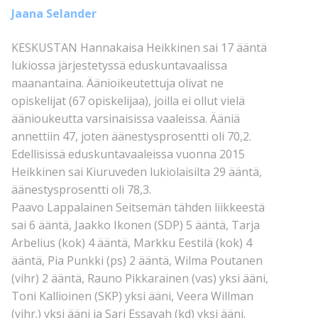
Jaana Selander
KESKUSTAN Hannakaisa Heikkinen sai 17 ääntä
lukiossa järjestetyssä eduskuntavaalissa
maanantaina. Äänioikeutettuja olivat ne
opiskelijat (67 opiskelijaa), joilla ei ollut vielä
äänioukeutta varsinaisissa vaaleissa. Ääniä
annettiin 47, joten äänestysprosentti oli 70,2.
Edellisissä eduskuntavaaleissa vuonna 2015
Heikkinen sai Kiuruveden lukiolaisilta 29 ääntä,
äänestysprosentti oli 78,3.
Paavo Lappalainen Seitsemän tähden liikkeestä
sai 6 ääntä, Jaakko Ikonen (SDP) 5 ääntä, Tarja
Arbelius (kok) 4 ääntä, Markku Eestilä (kok) 4
ääntä, Pia Punkki (ps) 2 ääntä, Wilma Poutanen
(vihr) 2 ääntä, Rauno Pikkarainen (vas) yksi ääni,
Toni Kallioinen (SKP) yksi ääni, Veera Willman
(vihr.) yksi ääni ja Sari Essayah (kd) yksi ääni.