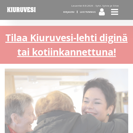
Lauantai 8.8.2026 -
Sylvi, Sylvia ja Silva
KIRJAUDU
LUO TUNNUS
Tilaa Kiuruvesi-lehti diginä
tai kotiinkannettuna!