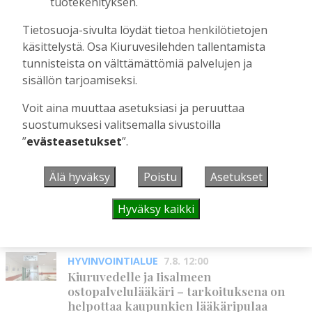
tuotekehityksen.
Mikko Remes täyttää 50 vuotta – vaikka
Tietosuoja-sivulta löydät tietoa henkilötietojen
villitystäkin on havaittavissa, sanoo
käsittelystä. Osa Kiuruvesilehden tallentamista
syntymäpäiväsankari oppineensa myös
tunnisteista on välttämättömiä palvelujen ja
hölläämään vauhtia
sisällön tarjoamiseksi.
Tilaajille
Aku Laatikainen
5.8.2026
09:00
Voit aina muuttaa asetuksiasi ja peruuttaa
suostumuksesi valitsemalla sivustoilla
”
evästeasetukset
”.
UUSIMMAT
Älä hyväksy
Poistu
Asetukset
MIELIPIDE
7.8. 12:26
Hyväksy kaikki
Terveisiä eduskuntaan
Vilho Ruotsalainen
7.8.2026
12:26
HYVINVOINTIALUE
7.8. 12:00
Kiuruvedelle ja Iisalmeen
ostopalvelulääkäri – tarkoituksena on
helpottaa kaupunkien lääkäripulaa