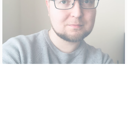
Vähempikin riittäisi?
Aku Laatikainen
31.7.2026
09:00
Tämän vuoden marraskuussa ilmestyy kaikkien aikojen
odotetuin ja ennakkotilatuin, ja hyvin todennäköisesti myös
kaikkien aikojen myydyimmäksi videopeliksi nouseva GTA VI.