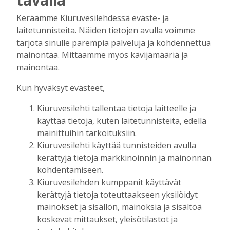
Tilaajille
Aku Laatikainen
7.8.2026
12:00
Keräämme Kiuruvesilehdessä eväste- ja
laitetunnisteita. Näiden tietojen avulla voimme
Golftapahtuma tuotti jälleen komeasti
tarjota sinulle parempia palveluja ja kohdennettua
tukea Kiuruveden nuorille – palkittavat
mainontaa. Mittaamme myös kävijämääriä ja
julkaistaan loppuvuodesta
mainontaa.
Tilaajille
Aku Laatikainen
7.8.2026
11:33
Kun hyväksyt evästeet,
Biokaasu, Hingunniemi, tiet,
Kiuruvesilehti tallentaa tietoja laitteelle ja
rahoitusasiat, työllisyys, lääkäripula… –
käyttää tietoja, kuten laitetunnisteita, edellä
ministeri Sari Essayahin kanssa piisasi
mainittuihin tarkoituksiin.
keskustelunaiheita
Kiuruvesilehti käyttää tunnisteiden avulla
Tilaajille
kerättyjä tietoja markkinoinnin ja mainonnan
Aku Laatikainen
6.8.2026
16:00
kohdentamiseen.
OP Kaskimaan vakavaraisuus vahvistui –
Kiuruvesilehden kumppanit käyttävät
korkotason muutos heijastui alkuvuoden
kerättyjä tietoja toteuttaakseen yksilöidyt
tulokseen
mainokset ja sisällön, mainoksia ja sisältöä
Tilaajille
koskevat mittaukset, yleisötilastot ja
Toimitus
6.8.2026
13:18