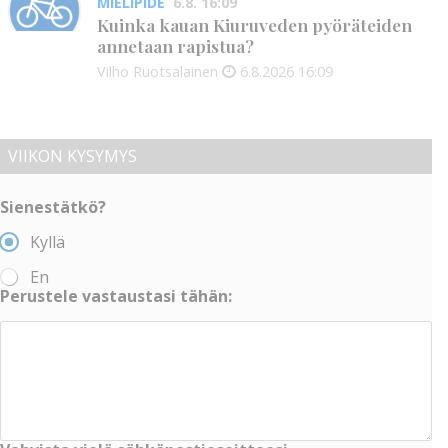
MIELIPIDE
6.8. 16:09
Kuinka kauan Kiuruveden pyöräteiden
annetaan rapistua?
Vilho Ruotsalainen
6.8.2026
16:09
VIIKON KYSYMYS
Sienestätkö?
Kyllä
En
Perustele vastaustasi tähän: