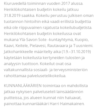
Kiuruvedellä toiminnan vuoden 2017 alussa.
Henkilökohtaisen budjetin kokeilu jatkuu
31.8.2019 saakka. Kokeilu perustuu julkisen oman
tuotannon hintoihin eikä vaadi erillistä budjettia
eikä ole riippuvainen rajatusta kokeilubudjetista.
Henkilökohtaisen budjetin kokeilussa ovat
mukana Ylä-Savon Sote -kuntayhtymä, Kuopio,
Kaavi, Keitele, Pielavesi, Rautavaara ja Tuusniemi.
Jatkohankkeelle määritelty aika (1.9.–31.10.2019)
käytetään kokeilusta kertyneiden tulosten ja
analyysin tuottoon. Kokeilut ovat osa
valtakunnallista sosiaali- ja terveysministeriön
rahoittamaa palvelusetelikokeilua.
KUNNANLÄÄKÄRIEN toimintaa on mahdollista
jatkaa nykyisen palveluseteli lainsäädännön
puitteissa, jos alueen kunnat niin haluavat,
painottaa kunnanlääkäri Harri Haimakainen.