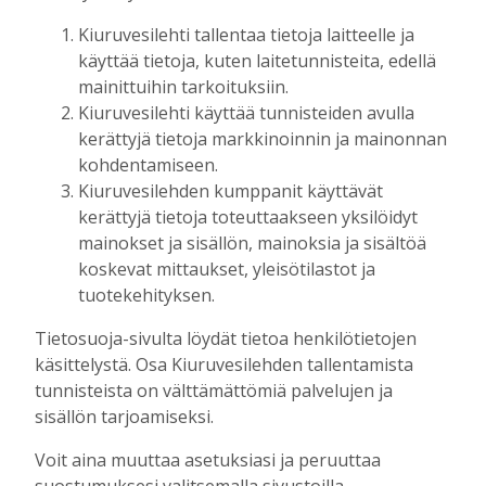
mainos alkaa
Kiuruvesilehti tallentaa tietoja laitteelle ja
käyttää tietoja, kuten laitetunnisteita, edellä
mainittuihin tarkoituksiin.
Kiuruvesilehti käyttää tunnisteiden avulla
kerättyjä tietoja markkinoinnin ja mainonnan
kohdentamiseen.
Kiuruvesilehden kumppanit käyttävät
kerättyjä tietoja toteuttaakseen yksilöidyt
mainos päättyy
mainokset ja sisällön, mainoksia ja sisältöä
koskevat mittaukset, yleisötilastot ja
tuotekehityksen.
Tietosuoja-sivulta löydät tietoa henkilötietojen
käsittelystä. Osa Kiuruvesilehden tallentamista
tunnisteista on välttämättömiä palvelujen ja
sisällön tarjoamiseksi.
Voit aina muuttaa asetuksiasi ja peruuttaa
AIEMMIN AIHEESTA