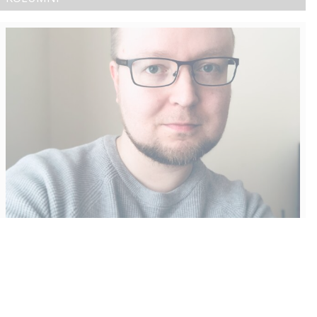
Vähempikin riittäisi?
Aku Laatikainen
31.7.2026
09:00
Tämän vuoden marraskuussa ilmestyy kaikkien aikojen
odotetuin ja ennakkotilatuin, ja hyvin todennäköisesti myös