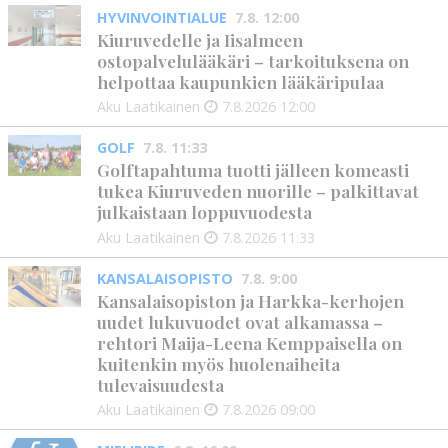
HYVINVOINTIALUE
7.8. 12:00
Kiuruvedelle ja Iisalmeen
ostopalvelulääkäri – tarkoituksena on
helpottaa kaupunkien lääkäripulaa
Aku Laatikainen
7.8.2026
12:00
GOLF
7.8. 11:33
Golftapahtuma tuotti jälleen komeasti
tukea Kiuruveden nuorille – palkittavat
julkaistaan loppuvuodesta
Aku Laatikainen
7.8.2026
11:33
KANSALAISOPISTO
7.8. 9:00
Kansalaisopiston ja Harkka-kerhojen
uudet lukuvuodet ovat alkamassa –
rehtori Maija-Leena Kemppaisella on
kuitenkin myös huolenaiheita
tulevaisuudesta
Aku Laatikainen
7.8.2026
09:00