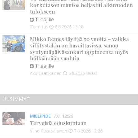
korkotason muutos heijastui alkuvuoden
tulokseen
Tilaajille
Toimitus
6.8.2026
13:18
Mikko Remes täyttää 50 vuotta – vaikka
villitystäkin on havaittavissa, sanoo
syntymäpäiväsankari oppineensa myös
hölläämään vauhtia
Tilaajille
Aku Laatikainen
5.8.2026
09:00
UUSIMMAT
MIELIPIDE
7.8. 12:26
Terveisiä eduskuntaan
Vilho Ruotsalainen
7.8.2026
12:26