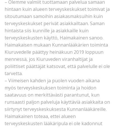
– Olemme valmiit tuottamaan palvelua samaan
hintaan kuin alueen terveyskeskukset toimivat ja
sitoutumaan samoihin asiakasmaksuihin kuin
terveyskeskukset perivät asiakkailtaan. Saman
hintaista siis kunnille ja asiakkaille kuin
terveyskeskusten käyttö, Haimakainen sanoo.
Haimakaisen mukaan Kunnanlääkärien toiminta
Kiuruvedelle päättyy heinäkuun 2019 loppuun
mennessä, jos Kiuruveden viranhaltijat ja
poliittiset päättäjät katsovat, että palvelulle ei ole
tarvetta.
– Viimeisen kahden ja puolen vuoden aikana
myös terveyskeskuksen toiminta ja hoidon
saatavuus on merkittävästi parantunut, kun
runsaasti paljon palveluja käyttäviä asiakkaita on
siirtynyt terveyskeskuksesta Kunnanlääkäreille.
Haimakainen toteaa, ettei alueen
terveyskeskusten lääkäripula ei ole kadonnut