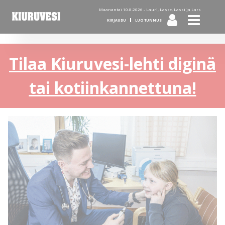
Maanantai 10.8.2026 -
Lauri, Lasse, Lassi ja Lars
KIRJAUDU
LUO TUNNUS
Tilaa Kiuruvesi-lehti diginä
tai kotiinkannettuna!