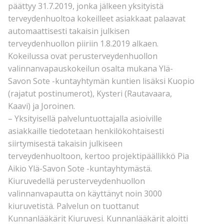
päättyy 31.7.2019, jonka jälkeen yksityistä
terveydenhuoltoa kokeilleet asiakkaat palaavat
automaattisesti takaisin julkisen
terveydenhuollon piiriin 1.8.2019 alkaen.
Kokeilussa ovat perusterveydenhuollon
valinnanvapauskokeilun osalta mukana Ylä-
Savon Sote -kuntayhtymän kuntien lisäksi Kuopio
(rajatut postinumerot), Kysteri (Rautavaara,
Kaavi) ja Joroinen.
– Yksityisellä palveluntuottajalla asioiville
asiakkaille tiedotetaan henkilökohtaisesti
siirtymisestä takaisin julkiseen
terveydenhuoltoon, kertoo projektipäällikkö Pia
Aikio Ylä-Savon Sote -kuntayhtymästä.
Kiuruvedellä perusterveydenhuollon
valinnanvapautta on käyttänyt noin 3000
kiuruvetistä. Palvelun on tuottanut
Kunnanlääkärit Kiuruvesi. Kunnanlääkärit aloitti