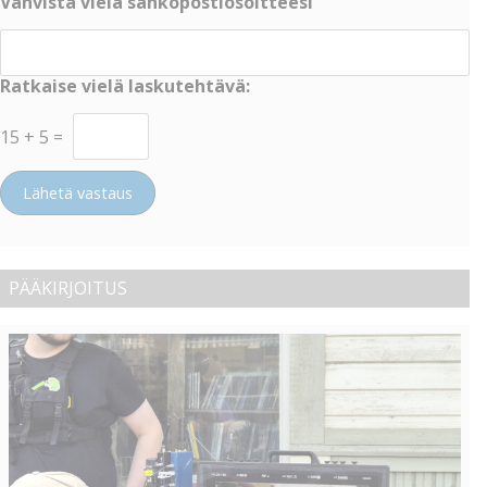
Vahvista vielä sähköpostiosoitteesi
Ratkaise vielä laskutehtävä:
15
+
5
=
Lähetä vastaus
PÄÄKIRJOITUS