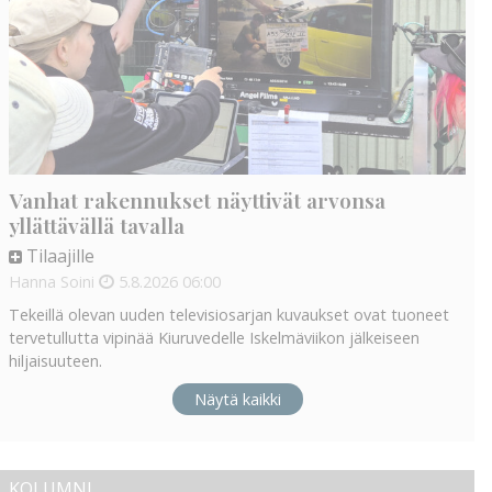
Vanhat rakennukset näyttivät arvonsa
yllättävällä tavalla
Tilaajille
Hanna Soini
5.8.2026
06:00
Tekeillä olevan uuden televisiosarjan kuvaukset ovat tuoneet
tervetullutta vipinää Kiuruvedelle Iskelmäviikon jälkeiseen
hiljaisuuteen.
Näytä kaikki
KOLUMNI