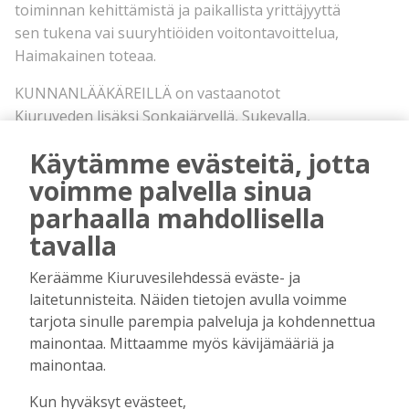
toiminnan kehittämistä ja paikallista yrittäjyyttä
sen tukena vai suuryhtiöiden voitontavoittelua,
Haimakainen toteaa.
KUNNANLÄÄKÄREILLÄ on vastaanotot
Kiuruveden lisäksi Sonkajärvellä, Sukevalla,
Rautavaaralla, Iisalmessa, Kuopiossa ja
Käytämme evästeitä, jotta
Hankasalmella. Lääkäriin on päässyt Kiuruveden
voimme palvella sinua
toimipisteessä samana päivänä tai viimeistään
seuraavana päivänä. Kiuruvedellä on
parhaalla mahdollisella
vastaanottoa hoitanut kaksi lääkäriä.
tavalla
Keräämme Kiuruvesilehdessä eväste- ja
laitetunnisteita. Näiden tietojen avulla voimme
tarjota sinulle parempia palveluja ja kohdennettua
mainontaa. Mittaamme myös kävijämääriä ja
mainontaa.
Kun hyväksyt evästeet,