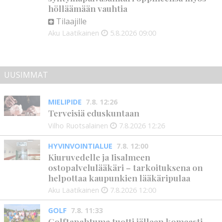
hölläämään vauhtia
Tilaajille
Aku Laatikainen
5.8.2026
09:00
UUSIMMAT
MIELIPIDE
7.8. 12:26
Terveisiä eduskuntaan
Vilho Ruotsalainen
7.8.2026
12:26
HYVINVOINTIALUE
7.8. 12:00
Kiuruvedelle ja Iisalmeen
ostopalvelulääkäri – tarkoituksena on
helpottaa kaupunkien lääkäripulaa
Aku Laatikainen
7.8.2026
12:00
GOLF
7.8. 11:33
Golftapahtuma tuotti jälleen komeasti