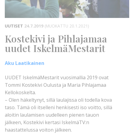
UUTISET
24.7.2019
(MUOKATTU 20.1.2021)
Kostekivi ja Pihlajamaa
uudet IskelmäMestarit
Aku Laatikainen
UUDET IskelmäMestarit vuosimallia 2019 ovat
Tommi Kostekivi Oulusta ja Maria Pihlajamaa
Kellokoskelta.
– Olen häkeltynyt, sillä laulajissa oli todella kova
taso. Tämä oli itselleni henkisesti iso voitto, sillä
aloitin laulamisen uudelleen pienen tauon
jälkeen, Kostekivi kertasi IskelmäTV:n
haastattelussa voiton jälkeen.