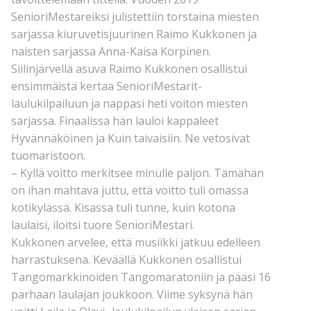
SenioriMestareiksi julistettiin torstaina miesten
sarjassa kiuruvetisjuurinen Raimo Kukkonen ja
naisten sarjassa Anna-Kaisa Korpinen.
Siilinjärvellä asuva Raimo Kukkonen osallistui
ensimmäistä kertaa SenioriMestarit-
laulukilpailuun ja nappasi heti voiton miesten
sarjassa. Finaalissa hän lauloi kappaleet
Hyvännäköinen ja Kuin taivaisiin. Ne vetosivat
tuomaristoon.
– Kyllä voitto merkitsee minulle paljon. Tämähän
on ihan mahtava juttu, että voitto tuli omassa
kotikylässä. Kisassa tuli tunne, kuin kotona
laulaisi, iloitsi tuore SenioriMestari.
Kukkonen arvelee, että musiikki jatkuu edelleen
harrastuksena. Keväällä Kukkonen osallistui
Tangomarkkinoiden Tangomaratoniin ja pääsi 16
parhaan laulajan joukkoon. Viime syksynä hän