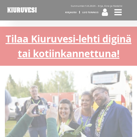
Sunnuntai 9.8.2026 -
Erja, Eira ja Natalie
KIRJAUDU
LUO TUNNUS
Tilaa Kiuruvesi-lehti diginä
tai kotiinkannettuna!