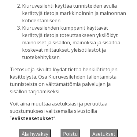
heinäkuuta. Laila ja Olavi -laulukilpailun voiton
Kiuruvesilehti käyttää tunnisteiden avulla
myötä pidin kaksi konserttiakin.
kerättyjä tietoja markkinoinnin ja mainonnan
Kukkonen toivookin, että myös SenioriMestarit
kohdentamiseen.
pääsevät esiintymään yhteiskonsertissa.
Kiuruvesilehden kumppanit käyttävät
kerättyjä tietoja toteuttaakseen yksilöidyt
mainokset ja sisällön, mainoksia ja sisältöä
koskevat mittaukset, yleisötilastot ja
tuotekehityksen.
Tietosuoja-sivulta löydät tietoa henkilötietojen
käsittelystä. Osa Kiuruvesilehden tallentamista
tunnisteista on välttämättömiä palvelujen ja
mainos alkaa
sisällön tarjoamiseksi.
Voit aina muuttaa asetuksiasi ja peruuttaa
suostumuksesi valitsemalla sivustoilla
”
evästeasetukset
”.
Älä hyväksy
Poistu
Asetukset