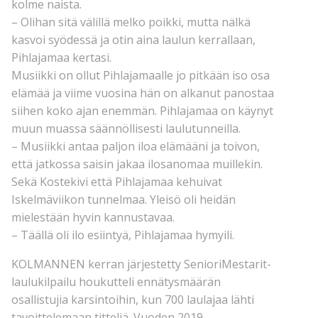
kolme naista.
– Olihan sitä välillä melko poikki, mutta nälkä
kasvoi syödessä ja otin aina laulun kerrallaan,
Pihlajamaa kertasi.
Musiikki on ollut Pihlajamaalle jo pitkään iso osa
elämää ja viime vuosina hän on alkanut panostaa
siihen koko ajan enemmän. Pihlajamaa on käynyt
muun muassa säännöllisesti laulutunneilla.
– Musiikki antaa paljon iloa elämääni ja toivon,
että jatkossa saisin jakaa ilosanomaa muillekin.
Sekä Kostekivi että Pihlajamaa kehuivat
Iskelmäviikon tunnelmaa. Yleisö oli heidän
mielestään hyvin kannustavaa.
– Täällä oli ilo esiintyä, Pihlajamaa hymyili.
KOLMANNEN kerran järjestetty SenioriMestarit-
laulukilpailu houkutteli ennätysmäärän
osallistujia karsintoihin, kun 700 laulajaa lähti
tavoittelemaan titteliä. Vuoden 2019