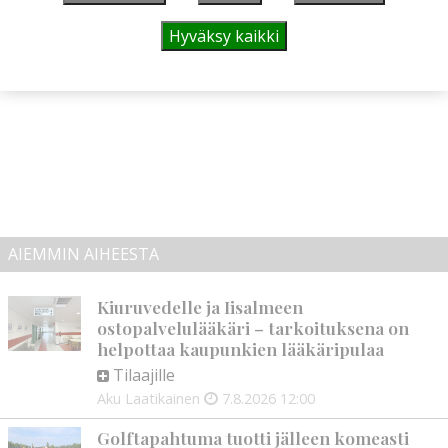
Hyväksy kaikki
mainos päättyy
AIEMMIN AIHEESTA
Kiuruvedelle ja Iisalmeen
ostopalvelulääkäri – tarkoituksena on
helpottaa kaupunkien lääkäripulaa
Tilaajille
Aku Laatikainen
7.8.2026
12:00
Golftapahtuma tuotti jälleen komeasti