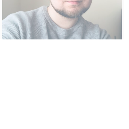
Vähempikin riittäisi?
Aku Laatikainen
31.7.2026
09:00
Tämän vuoden marraskuussa ilmestyy kaikkien aikojen
odotetuin ja ennakkotilatuin, ja hyvin todennäköisesti myös
kaikkien aikojen myydyimmäksi videopeliksi nouseva GTA VI.
Käyntiosoite
:
Kiuruvesi Lehti oy