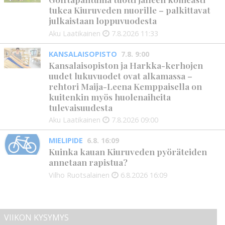
tukea Kiuruveden nuorille – palkittavat
julkaistaan loppuvuodesta
Aku Laatikainen
7.8.2026
11:33
KANSALAISOPISTO
7.8. 9:00
Kansalaisopiston ja Harkka-kerhojen
uudet lukuvuodet ovat alkamassa –
rehtori Maija-Leena Kemppaisella on
kuitenkin myös huolenaiheita
tulevaisuudesta
Aku Laatikainen
7.8.2026
09:00
MIELIPIDE
6.8. 16:09
Kuinka kauan Kiuruveden pyöräteiden
annetaan rapistua?
Vilho Ruotsalainen
6.8.2026
16:09
VIIKON KYSYMYS