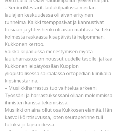
voitti Laila ja Olavi -laulukilpailun yleisen sarjan.
– SenioriMestarit-laulukilpailussa meidän
laulajien keskuudessa oli aivan erityinen
tunnelma. Kaikki tsemppasivat ja kannustivat
toisiaan ja yhteishenki oli aivan mahtava. Se teki
kolmesta raskaasta kisapäivästä helpomman,
Kukkonen kertoo.
Vaikka kilpailuissa menestymisen myötä
lauluharrastus on noussut uudelle tasolle, jatkaa
Kukkonen leipätyössään Kuopion
yliopistollisessa sairaalassa ortopedian klinikalla
kipsimestarina.
– Musiikkiharrastus tuo vaihtelua arkeeni.
Työssäni ja harrastuksessani ollaan molemmissa
ihmisten kanssa tekemisissä.
Musiikki on aina ollut osa Kukkosen elämää. Hän
kasvoi körttisuvussa, joten seuraperinne tuli
tutuksi jo lapsuudessa.