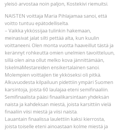
yleisö arvostaa noin paljon, Kostekivi riemuitsi.
NAISTEN voittaja Maria Pihlajamaa sanoi, että
voitto tuntuu epätodelliselta.
– Vaikka ykkössijaa tulinkin hakemaan,
meinasivat jalat silti pettää alta, kun kuulin
voittaneeni. Olen monta vuotta haaveillut tästä ja
kerännyt rohkeutta omien unelmien tavoitteluun,
sillä olen aina ollut melko kova jännittämään,
IskelmäMestareiden ensikertalainen sanoi.
Molempien voittajien tie ykköseksi oli pitkä.
Alkuvuodesta kilpailuun pidettiin ympäri Suomen
karsintoja, joista 60 laulajaa eteni semifinaaliin.
Semifinaalista pääsi finaalikarsintaan yhdeksän
naista ja kahdeksan miestä, joista karsittiin vielä
finaaliin viisi miestä ja viisi naista.
Lauantain finaalissa laulettiin kaksi kierrosta,
joista toiselle eteni ainoastaan kolme miestä ja