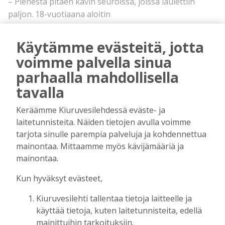
– Pienestä pitäen kävin seuroissa, joissa laulettiin
paljon. 18-vuotiaana aloitin
kuorolauluharrastuksen Kiurun Laulussa.
Kuorossa esiinnyin ensimmäistä kertaa julkisesti.
Käytämme evästeitä, jotta
Kuoron riveissä Kukkonen alkoi saada myös
voimme palvella sinua
soolo-osuuksia.
parhaalla mahdollisella
– Esiintymisten myötä itsevarmuuteni kasvoi ja
tavalla
90-luvulla aloitinkin keikkailun, Kukkonen
muistelee.
Keräämme Kiuruvesilehdessä eväste- ja
Viimeiset 20 vuotta Kukkonen on keikkaillut
laitetunnisteita. Näiden tietojen avulla voimme
iisalmelaisen Tapani Heinosen kanssa ja välillä
tarjota sinulle parempia palveluja ja kohdennettua
keikoilla on ollut mukana suurempikin bändi.
mainontaa. Mittaamme myös kävijämääriä ja
Heinonen soittaa haitaria ja koskettimia.
mainontaa.
Kiuruvedellä he esiintyivät viimeksi huhtikuussa
Kalliokylän Jukolan tansseissa.
Kun hyväksyt evästeet,
– Tanssikeikkojen lisäksi olemme tehneet
Kiuruvesilehti tallentaa tietoja laitteelle ja
keikkoja myös häistä hautajaisiin. Seuraavan
käyttää tietoja, kuten laitetunnisteita, edellä
kerran esiinnymme Pielaveden Saarelassa 31.
mainittuihin tarkoituksiin.