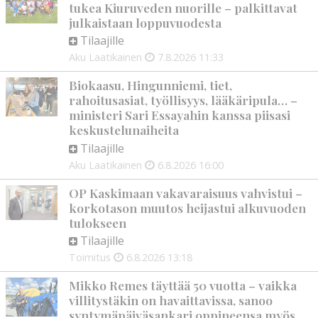
tukea Kiuruveden nuorille – palkittavat
julkaistaan loppuvuodesta
Tilaajille
Aku Laatikainen
7.8.2026
11:33
Biokaasu, Hingunniemi, tiet,
rahoitusasiat, työllisyys, lääkäripula… –
ministeri Sari Essayahin kanssa piisasi
keskustelunaiheita
Tilaajille
Aku Laatikainen
6.8.2026
16:00
OP Kaskimaan vakavaraisuus vahvistui –
korkotason muutos heijastui alkuvuoden
tulokseen
Tilaajille
Toimitus
6.8.2026
13:18
Mikko Remes täyttää 50 vuotta – vaikka
villitystäkin on havaittavissa, sanoo
syntymäpäiväsankari oppineensa myös