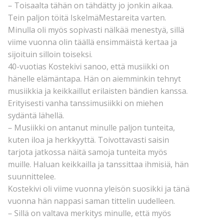
– Toisaalta tähän on tähdätty jo jonkin aikaa.
Tein paljon töitä IskelmäMestareita varten.
Minulla oli myös sopivasti nälkää menestyä, sillä
viime vuonna olin täällä ensimmäistä kertaa ja
sijoituin silloin toiseksi.
40-vuotias Kostekivi sanoo, että musiikki on
hänelle elämäntapa. Hän on aiemminkin tehnyt
musiikkia ja keikkaillut erilaisten bändien kanssa.
Erityisesti vanha tanssimusiikki on miehen
sydäntä lähellä.
– Musiikki on antanut minulle paljon tunteita,
kuten iloa ja herkkyyttä. Toivottavasti saisin
tarjota jatkossa näitä samoja tunteita myös
muille. Haluan keikkailla ja tanssittaa ihmisiä, hän
suunnittelee.
Kostekivi oli viime vuonna yleisön suosikki ja tänä
vuonna hän nappasi saman tittelin uudelleen.
– Sillä on valtava merkitys minulle, että myös