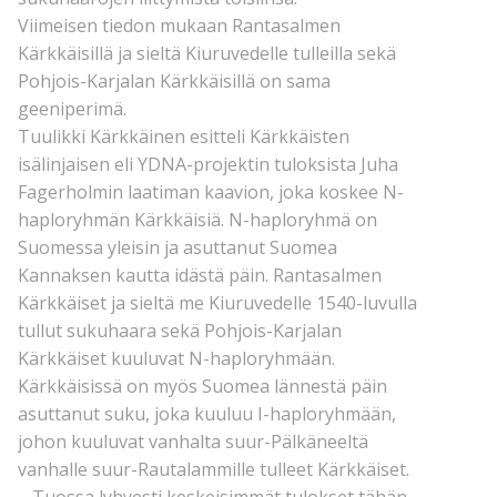
Viimeisen tiedon mukaan Rantasalmen
Kärkkäisillä ja sieltä Kiuruvedelle tulleilla sekä
Pohjois-Karjalan Kärkkäisillä on sama
geeniperimä.
Tuulikki Kärkkäinen esitteli Kärkkäisten
isälinjaisen eli YDNA-projektin tuloksista Juha
Fagerholmin laatiman kaavion, joka koskee N-
haploryhmän Kärkkäisiä. N-haploryhmä on
Suomessa yleisin ja asuttanut Suomea
Kannaksen kautta idästä päin. Rantasalmen
Kärkkäiset ja sieltä me Kiuruvedelle 1540-luvulla
tullut sukuhaara sekä Pohjois-Karjalan
Kärkkäiset kuuluvat N-haploryhmään.
Kärkkäisissä on myös Suomea lännestä päin
asuttanut suku, joka kuuluu I-haploryhmään,
johon kuuluvat vanhalta suur-Pälkäneeltä
vanhalle suur-Rautalammille tulleet Kärkkäiset.
– Tuossa lyhyesti keskeisimmät tulokset tähän