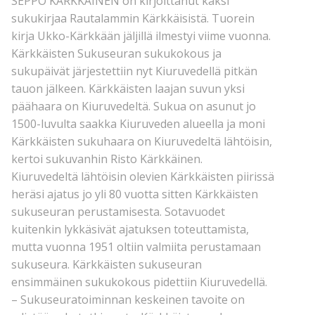
SEPPO KÄRKKÄINEN on kirjoittanut kaksi
sukukirjaa Rautalammin Kärkkäisistä. Tuorein
kirja Ukko-Kärkkään jäljillä ilmestyi viime vuonna.
Kärkkäisten Sukuseuran sukukokous ja
sukupäivät järjestettiin nyt Kiuruvedellä pitkän
tauon jälkeen. Kärkkäisten laajan suvun yksi
päähaara on Kiuruvedeltä. Sukua on asunut jo
1500-luvulta saakka Kiuruveden alueella ja moni
Kärkkäisten sukuhaara on Kiuruvedeltä lähtöisin,
kertoi sukuvanhin Risto Kärkkäinen.
Kiuruvedeltä lähtöisin olevien Kärkkäisten piirissä
heräsi ajatus jo yli 80 vuotta sitten Kärkkäisten
sukuseuran perustamisesta. Sotavuodet
kuitenkin lykkäsivät ajatuksen toteuttamista,
mutta vuonna 1951 oltiin valmiita perustamaan
sukuseura. Kärkkäisten sukuseuran
ensimmäinen sukukokous pidettiin Kiuruvedellä.
– Sukuseuratoiminnan keskeinen tavoite on