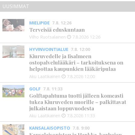
UUSIMMAT
MIELIPIDE
7.8. 12:26
Terveisiä eduskuntaan
Vilho Ruotsalainen
7.8.2026
12:26
HYVINVOINTIALUE
7.8. 12:00
Kiuruvedelle ja Iisalmeen
ostopalvelulääkäri – tarkoituksena on
helpottaa kaupunkien lääkäripulaa
Aku Laatikainen
7.8.2026
12:00
GOLF
7.8. 11:33
Golftapahtuma tuotti jälleen komeasti
tukea Kiuruveden nuorille – palkittavat
julkaistaan loppuvuodesta
Aku Laatikainen
7.8.2026
11:33
KANSALAISOPISTO
7.8. 9:00
Kansalaisopiston ja Harkka-kerhojen