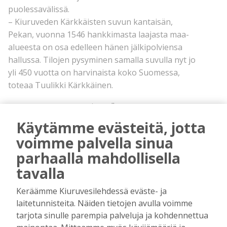
puolessavälissä.
– Kiuruveden Kärkkäisten suvun kantaisän,
Pekan, vuonna 1546 hankkimasta laajasta maa-
alueesta on osa edelleen hänen jälkipolviensa
hallussa. Tilojen pysyminen samalla suvulla nyt jo
yli 450 vuotta on harvinaista koko Suomessa,
toteaa Tuulikki Kärkkäinen.
mainos alkaa
Käytämme evästeitä, jotta
voimme palvella sinua
parhaalla mahdollisella
tavalla
Keräämme Kiuruvesilehdessä eväste- ja
mainos päättyy
laitetunnisteita. Näiden tietojen avulla voimme
tarjota sinulle parempia palveluja ja kohdennettua
JOKA 800. suomalainen on Kärkkäinen. Kärkkäisiä