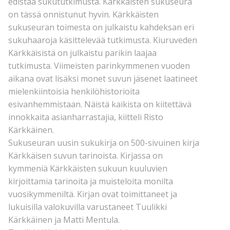
edistää sukututkimusta. Kärkkäisten sukuseura
on tässä onnistunut hyvin. Kärkkäisten
sukuseuran toimesta on julkaistu kahdeksan eri
sukuhaaroja käsittelevää tutkimusta. Kiuruveden
Kärkkäisistä on julkaistu parikin laajaa
tutkimusta. Viimeisten parinkymmenen vuoden
aikana ovat lisäksi monet suvun jäsenet laatineet
mielenkiintoisia henkilöhistorioita
esivanhemmistaan. Näistä kaikista on kiitettävä
innokkaita asianharrastajia, kiitteli Risto
Kärkkäinen.
Sukuseuran uusin sukukirja on 500-sivuinen kirja
Kärkkäisen suvun tarinoista. Kirjassa on
kymmeniä Kärkkäisten sukuun kuuluvien
kirjoittamia tarinoita ja muisteloita monilta
vuosikymmeniltä. Kirjan ovat toimittaneet ja
lukuisilla valokuvilla varustaneet Tuulikki
Kärkkäinen ja Matti Mentula.