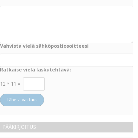
Vahvista vielä sähköpostiosoitteesi
Ratkaise vielä laskutehtävä:
12
*
11
=
Lähetä vastaus
PÄÄKIRJOITUS