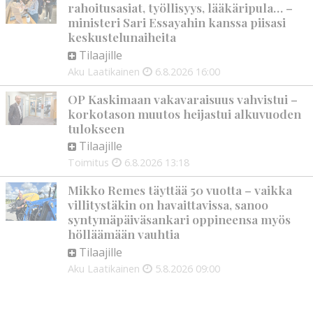
rahoitusasiat, työllisyys, lääkäripula… –
ministeri Sari Essayahin kanssa piisasi
keskustelunaiheita
Tilaajille
Aku Laatikainen
6.8.2026
16:00
OP Kaskimaan vakavaraisuus vahvistui –
korkotason muutos heijastui alkuvuoden
tulokseen
Tilaajille
Toimitus
6.8.2026
13:18
Mikko Remes täyttää 50 vuotta – vaikka
villitystäkin on havaittavissa, sanoo
syntymäpäiväsankari oppineensa myös
hölläämään vauhtia
Tilaajille
Aku Laatikainen
5.8.2026
09:00