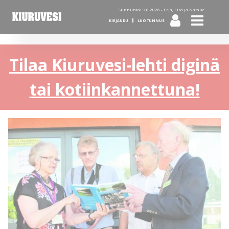
Sunnuntai 9.8.2026 -
Erja, Eira ja Natalie
KIRJAUDU
LUO TUNNUS
Tilaa Kiuruvesi-lehti diginä
tai kotiinkannettuna!