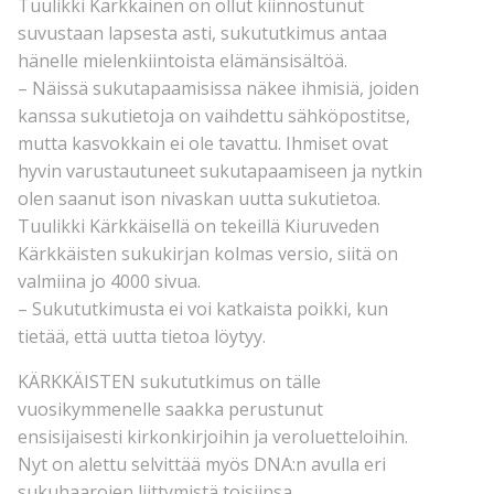
Tuulikki Kärkkäinen on ollut kiinnostunut
suvustaan lapsesta asti, sukututkimus antaa
hänelle mielenkiintoista elämänsisältöä.
– Näissä sukutapaamisissa näkee ihmisiä, joiden
kanssa sukutietoja on vaihdettu sähköpostitse,
mutta kasvokkain ei ole tavattu. Ihmiset ovat
hyvin varustautuneet sukutapaamiseen ja nytkin
olen saanut ison nivaskan uutta sukutietoa.
Tuulikki Kärkkäisellä on tekeillä Kiuruveden
Kärkkäisten sukukirjan kolmas versio, siitä on
valmiina jo 4000 sivua.
– Sukututkimusta ei voi katkaista poikki, kun
tietää, että uutta tietoa löytyy.
KÄRKKÄISTEN sukututkimus on tälle
vuosikymmenelle saakka perustunut
ensisijaisesti kirkonkirjoihin ja veroluetteloihin.
Nyt on alettu selvittää myös DNA:n avulla eri
sukuhaarojen liittymistä toisiinsa.