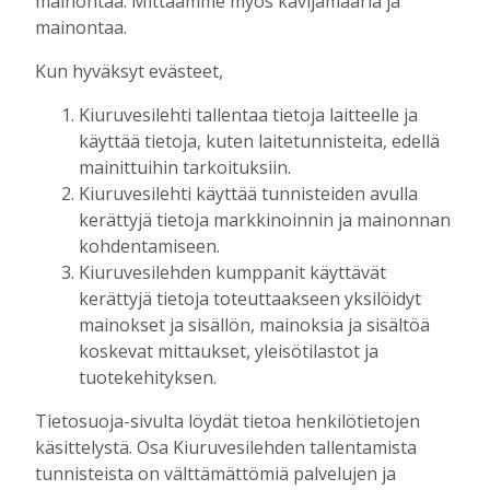
mainontaa. Mittaamme myös kävijämääriä ja
asuu Suomessa 7 358, joista Kiuruvedellä
mainontaa.
vaikuttaa 439. Kiuruvetisistä siis reilu viisi
prosenttia on Kärkkäisiä. Suosituimpien
Kun hyväksyt evästeet,
sukunimien listalla Kärkkäiset ovat sijaluvulla 76.
Kiuruvesilehti tallentaa tietoja laitteelle ja
Tämä tuli esiin filosofian tohtori Jouko Kokkosen
käyttää tietoja, kuten laitetunnisteita, edellä
juhlaesitelmästä. Myös Kokkonen on juuriltaan
mainittuihin tarkoituksiin.
Kärkkäinen äitinsä puolelta.
Kiuruvesilehti käyttää tunnisteiden avulla
SUKUSEURAT ja sukututkimus ovat Kokkosen
kerättyjä tietoja markkinoinnin ja mainonnan
mukaan osa tämän päivän suomalaisuuden ja
kohdentamiseen.
Kiuruvesilehden kumppanit käyttävät
oman identiteetin rakentamista. Kun
kerättyjä tietoja toteuttaakseen yksilöidyt
maailmankuva on pirstaloitunut, haetaan
mainokset ja sisällön, mainoksia ja sisältöä
henkistä tukea sukuyhteisöstä.
koskevat mittaukset, yleisötilastot ja
– Globalisaatio on osaltaan lisännyt tarvetta
tuotekehityksen.
tulkita omia juuria ja identiteettiä, kun
kansallinen yhteisöllisyys on sulanut ja hävinnyt.
Tietosuoja-sivulta löydät tietoa henkilötietojen
Sukututkijoille ensiarvoisen tärkeitä tietolähteitä
käsittelystä. Osa Kiuruvesilehden tallentamista
ovat verotus- ja maanomistustiedot sekä kirkon
tunnisteista on välttämättömiä palvelujen ja