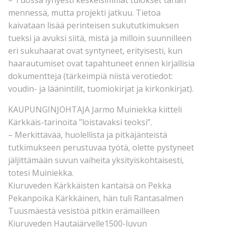
mennessä, mutta projekti jatkuu. Tietoa
kaivataan lisää perinteisen sukututkimuksen
tueksi ja avuksi siitä, mistä ja milloin suunnilleen
eri sukuhaarat ovat syntyneet, erityisesti, kun
haarautumiset ovat tapahtuneet ennen kirjallisia
dokumentteja (tärkeimpiä niistä verotiedot:
voudin- ja läänintilit, tuomiokirjat ja kirkonkirjat).
KAUPUNGINJOHTAJA Jarmo Muiniekka kiitteli
Kärkkäis-tarinoita ”loistavaksi teoksi”.
– Merkittävää, huolellista ja pitkäjänteistä
tutkimukseen perustuvaa työtä, olette pystyneet
jäljittämään suvun vaiheita yksityiskohtaisesti,
totesi Muiniekka.
Kiuruveden Kärkkäisten kantaisä on Pekka
Pekanpoika Kärkkäinen, hän tuli Rantasalmen
Tuusmäestä vesistöä pitkin erämailleen
Kiuruveden Hautajärvelle1500-luvun