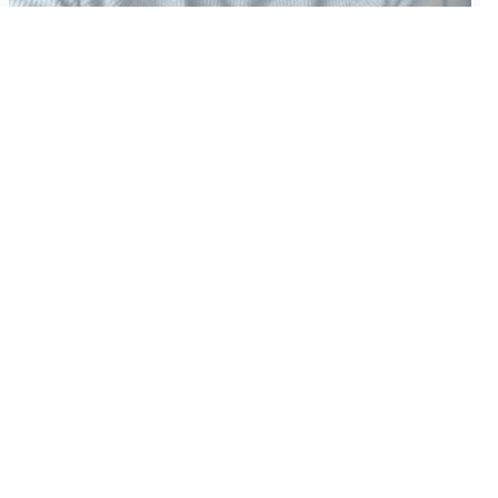
Vähempikin riittäisi?
Aku Laatikainen
31.7.2026
09:00
Tämän vuoden marraskuussa ilmestyy kaikkien aikojen
odotetuin ja ennakkotilatuin, ja hyvin todennäköisesti myös
kaikkien aikojen myydyimmäksi videopeliksi nouseva GTA VI.
Käyntiosoite
:
Kiuruvesi Lehti oy
Niemistenkatu 4
Kiuruvesi
Postiosoite
:
Kiuruvesi Lehti oy
Niemistenkatu 4
74700 Kiuruvesi