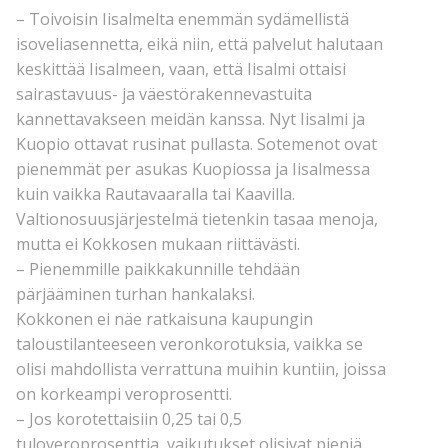
– Toivoisin Iisalmelta enemmän sydämellistä
isoveliasennetta, eikä niin, että palvelut halutaan
keskittää Iisalmeen, vaan, että Iisalmi ottaisi
sairastavuus- ja väestörakennevastuita
kannettavakseen meidän kanssa. Nyt Iisalmi ja
Kuopio ottavat rusinat pullasta. Sotemenot ovat
pienemmät per asukas Kuopiossa ja Iisalmessa
kuin vaikka Rautavaaralla tai Kaavilla.
Valtionosuusjärjestelmä tietenkin tasaa menoja,
mutta ei Kokkosen mukaan riittävästi.
– Pienemmille paikkakunnille tehdään
pärjääminen turhan hankalaksi.
Kokkonen ei näe ratkaisuna kaupungin
taloustilanteeseen veronkorotuksia, vaikka se
olisi mahdollista verrattuna muihin kuntiin, joissa
on korkeampi veroprosentti.
– Jos korotettaisiin 0,25 tai 0,5
tuloveroprosenttia, vaikutukset olisivat pieniä.