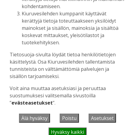
kohdentamiseen.
Tässäkin ratkaisu voisi olla kuntien välinen
Kiuruvesilehden kumppanit käyttävät
yhteistyö, mitä palveluja voidaan tuottaa yhdessä.
kerättyjä tietoja toteuttaakseen yksilöidyt
Kaiken kaikkiaan Kokkosen mukaan kaupungin
mainokset ja sisällön, mainoksia ja sisältöä
taloudessa ollaan menossa oikeaan suuntaan,
koskevat mittaukset, yleisötilastot ja
vaikka tämän vuoden lukemat eivät siltä näytä.
tuotekehityksen.
– Kiuruvedellä on tehty ja tehdään
oikeansuuntaisia ratkaisuja. Näen valoa tunnelin
Tietosuoja-sivulta löydät tietoa henkilötietojen
päässä. Vaikuttaisi, että seuraavan vuoden
käsittelystä. Osa Kiuruvesilehden tallentamista
budjetti saadaan raamiin.
tunnisteista on välttämättömiä palvelujen ja
sisällön tarjoamiseksi.
mainos alkaa
Voit aina muuttaa asetuksiasi ja peruuttaa
suostumuksesi valitsemalla sivustoilla
”
evästeasetukset
”.
Älä hyväksy
Poistu
Asetukset
Hyväksy kaikki