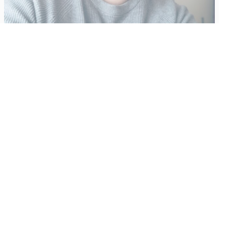
Vähempikin riittäisi?
Aku Laatikainen
31.7.2026
09:00
Tämän vuoden marraskuussa ilmestyy kaikkien aikojen
odotetuin ja ennakkotilatuin, ja hyvin todennäköisesti myös
kaikkien aikojen myydyimmäksi videopeliksi nouseva GTA VI.
Käyntiosoite
:
Kiuruvesi Lehti oy
Niemistenkatu 4
Kiuruvesi
Postiosoite
:
Kiuruvesi Lehti oy
Niemistenkatu 4