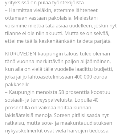
yrityksissä on pulaa työntekijöistä.
– Harmittaa vieläkin, ettemme lähteneet
ottamaan vastaan pakolaisia. Mielestäni
voisimme miettiä tätä asiaa uudelleen, joskin nyt
tilanne ei ole niin akuutti. Mutta se on selvää,
ettei me täällä keskenäänkään taideta pärjätä.
KIURUVEDEN kaupungin talous tulee oleman
tänä vuonna merkittävän paljon alijäämäinen,
kun alla on vielä tälle vuodelle laadittu budjetti,
joka jäi jo lähtöasetelmissaan 400 000 euroa
pakkaselle.
– Kaupungin menoista 58 prosenttia koostuu
sosiaali- ja terveyspalveluista. Lopulla 40
prosentilla on vaikeaa hoitaa kunnan
lakisääteisiä menoja. Soteen pitäisi saada nyt
ratkaisu, mutta sote- ja maakuntauudistuksen
nykyaskelmerkit ovat vielä harvojen tiedossa.