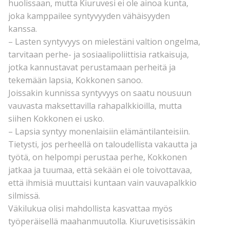
huolissaan, mutta Kiuruvesi ei ole ainoa kunta,
joka kamppailee syntyvyyden vähäisyyden
kanssa.
– Lasten syntyvyys on mielestäni valtion ongelma,
tarvitaan perhe- ja sosiaalipoliittisia ratkaisuja,
jotka kannustavat perustamaan perheitä ja
tekemään lapsia, Kokkonen sanoo.
Joissakin kunnissa syntyvyys on saatu nousuun
vauvasta maksettavilla rahapalkkioilla, mutta
siihen Kokkonen ei usko.
– Lapsia syntyy monenlaisiin elämäntilanteisiin.
Tietysti, jos perheellä on taloudellista vakautta ja
työtä, on helpompi perustaa perhe, Kokkonen
jatkaa ja tuumaa, että sekään ei ole toivottavaa,
että ihmisiä muuttaisi kuntaan vain vauvapalkkio
silmissä.
Väkilukua olisi mahdollista kasvattaa myös
työperäisellä maahanmuutolla. Kiuruvetisissäkin