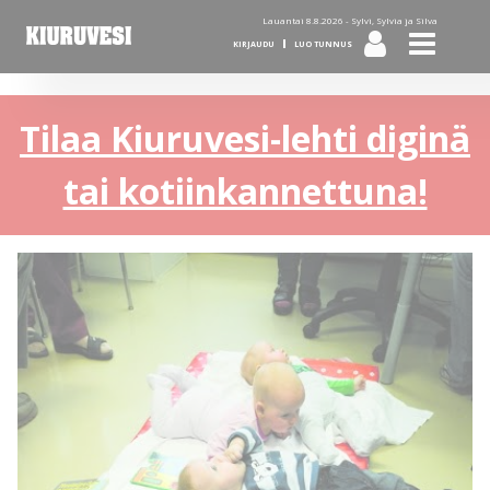
Lauantai 8.8.2026 -
Sylvi, Sylvia ja Silva
KIRJAUDU
LUO TUNNUS
Tilaa Kiuruvesi-lehti diginä
tai kotiinkannettuna!