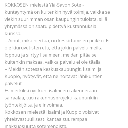
KOKKOSEN mielestä Ylä-Savon Sote -
kuntayhtymä on kuitenkin hyvä toimija, vaikka se
viekin suurimman osan kaupungin tuloista, sillä
yhtymässä on saatu pidettyä kustannuksia
kurissa.
– Ainut, mikä hiertää, on keskittämisen peikko. Ei
ole kiuruvetisten etu, että jokin palvelu meiltä
loppuu ja siirtyy Iisalmeen, meidän pitää se
kuitenkin maksaa, vaikka palvelu ei ole täällä.
– Meidän sotessa keskuskaupungit, Iisalmi ja
Kuopio, hyötyvät, että ne hoitavat lähikuntien
palvelut.
Esimerkiksi nyt kun Iisalmeen rakennetaan
sairaalaa, tuo rakennusprojekti kaupunkiin
työntekijöitä, ja elinvoimaa.
Kokkosen mielestä Iisalmi ja Kuopio voisivat
yhteisvastuullisesti kantaa suurempaa
maksuosuutta sotemenoista.