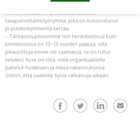
mainos päättyy
KIURUVEDELLE on perustettu talouden
tasapainottamistyöryhmä, joka on kokoontunut
jo puolenkymmentä kertaa.
– Tarkastelupisteemme niin henkilöstössä kuin
kiinteistöissä on 10–15 vuoden päässä, sillä
pikavoittoja emme ole saamassa, se on tullut
selväksi. Kyse on siitä, millä organisaatiolla
palvelut hoidetaan ja missä rakennuksissa.
Uskon, että saamme hyviä ratkaisuja aikaan.