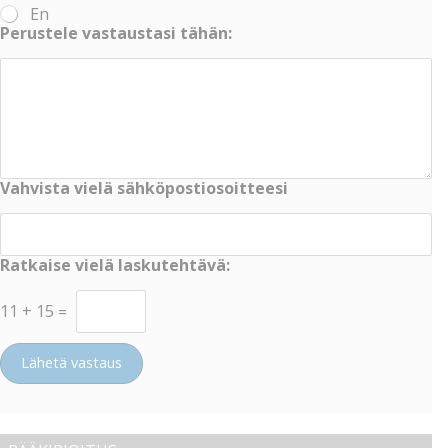
En
Perustele vastaustasi tähän:
Vahvista vielä sähköpostiosoitteesi
Ratkaise vielä laskutehtävä:
11
+
15
=
Lähetä vastaus