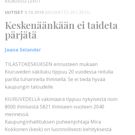
KIURUVESI-LEHTI
UUTISET
9.10.2019
(MUOKATTU 20.1.2021)
Keskenäänkään ei taideta
pärjätä
Jaana Selander
TILASTOKESKUKSEN ennusteen mukaan
Kiuruveden väkiluku tippuu 20 vuodessa reilulla
parilla tuhannella ihmisellä. Se ei tiedä hyvää
kaupungin taloudelle
KIURUVEDELLÄ väkimäärä tippuu nykyisestä noin
8000 ihmisestä 5821 ihmiseen vuoteen 2040
mennessä.
Kaupunginhallituksen puheenjohtaja Mira
Kokkonen (kesk) on luonnollisesti kehityksestä