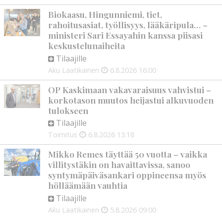
Biokaasu, Hingunniemi, tiet,
rahoitusasiat, työllisyys, lääkäripula… –
ministeri Sari Essayahin kanssa piisasi
keskustelunaiheita
Tilaajille
Aku Laatikainen
6.8.2026
16:00
OP Kaskimaan vakavaraisuus vahvistui –
korkotason muutos heijastui alkuvuoden
tulokseen
Tilaajille
Toimitus
6.8.2026
13:18
Mikko Remes täyttää 50 vuotta – vaikka
villitystäkin on havaittavissa, sanoo
syntymäpäiväsankari oppineensa myös
hölläämään vauhtia
Tilaajille
Aku Laatikainen
5.8.2026
09:00