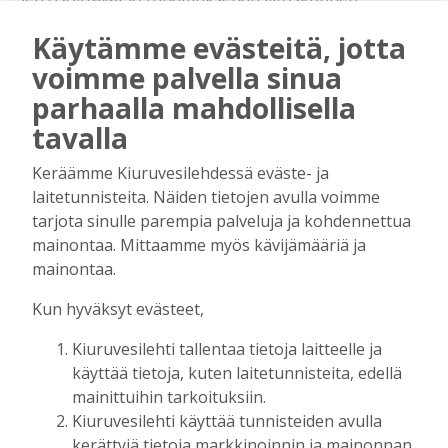
osalta. Jos esimerkiksi Rytkyn koulukyytejä
Käytämme evästeitä, jotta
mietittäisiin Iisalmen kaupungintalolta käsin, en
voimme palvella sinua
usko, että palvelut tulisivat turvatuiksi, kun ei
Iisalmessa tunneta Rytkyn tilannetta. Näen niin,
parhaalla mahdollisella
että yhteistyö on se, millä päästään pitkälle, siitä
tavalla
hyviä esimerkkejä ovat Ylä-Savon Sote -
kuntayhtymä ja Ylä-Savon ammattiopisto.
Keräämme Kiuruvesilehdessä eväste- ja
laitetunnisteita. Näiden tietojen avulla voimme
Kokkosen mukaan itsenäinen kunta on
tarjota sinulle parempia palveluja ja kohdennettua
ketterämpi ja pystyy tarjoamaan kuntalaisilleen
mainontaa. Mittaamme myös kävijämääriä ja
paremmat palvelut. Mitä lähempänä
mainontaa.
päätöksenteko on, sen parempi.
Kokkonen ei olisi muuttamassa myöskään
Kun hyväksyt evästeet,
kunnan tehtäviä.
– Onko kunta enää kunta, jos sillä ei ole kaikkia
Kiuruvesilehti tallentaa tietoja laitteelle ja
tehtäviä? Asettaako se eri kunnat eriarvoiseen
käyttää tietoja, kuten laitetunnisteita, edellä
mainittuihin tarkoituksiin.
asemaan? Perustuslakiin on kirjattu ajatus
Kiuruvesilehti käyttää tunnisteiden avulla
alueellisesta tasa-arvosta. Se ei toteudu, jos
kerättyjä tietoja markkinoinnin ja mainonnan
toisella alueella ei ole palvelua ja toisella on.