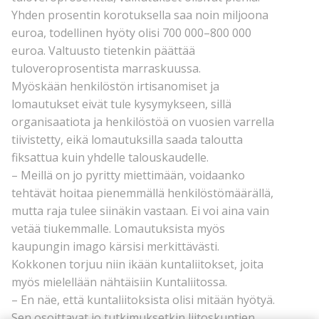
Yhden prosentin korotuksella saa noin miljoona
euroa, todellinen hyöty olisi 700 000–800 000
euroa. Valtuusto tietenkin päättää
tuloveroprosentista marraskuussa.
Myöskään henkilöstön irtisanomiset ja
lomautukset eivät tule kysymykseen, sillä
organisaatiota ja henkilöstöä on vuosien varrella
tiivistetty, eikä lomautuksilla saada taloutta
fiksattua kuin yhdelle talouskaudelle.
– Meillä on jo pyritty miettimään, voidaanko
tehtävät hoitaa pienemmällä henkilöstömäärällä,
mutta raja tulee siinäkin vastaan. Ei voi aina vain
vetää tiukemmalle. Lomautuksista myös
kaupungin imago kärsisi merkittävästi.
Kokkonen torjuu niin ikään kuntaliitokset, joita
myös mielellään nähtäisiin Kuntaliitossa.
– En näe, että kuntaliitoksista olisi mitään hyötyä.
Sen osoittavat jo tutkimuksetkin liitoskuntien