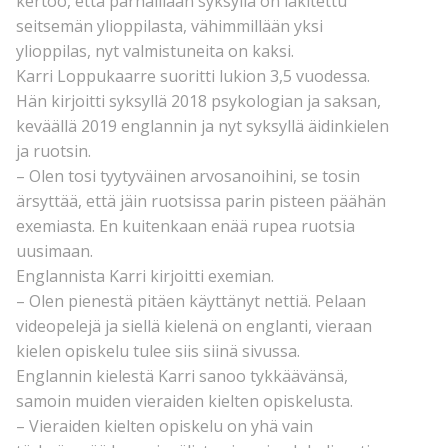
kertoo, että parhaillaan syksyllä on lakitettu
seitsemän ylioppilasta, vähimmillään yksi
ylioppilas, nyt valmistuneita on kaksi.
Karri Loppukaarre suoritti lukion 3,5 vuodessa.
Hän kirjoitti syksyllä 2018 psykologian ja saksan,
keväällä 2019 englannin ja nyt syksyllä äidinkielen
ja ruotsin.
– Olen tosi tyytyväinen arvosanoihini, se tosin
ärsyttää, että jäin ruotsissa parin pisteen päähän
exemiasta. En kuitenkaan enää rupea ruotsia
uusimaan.
Englannista Karri kirjoitti exemian.
– Olen pienestä pitäen käyttänyt nettiä. Pelaan
videopelejä ja siellä kielenä on englanti, vieraan
kielen opiskelu tulee siis siinä sivussa.
Englannin kielestä Karri sanoo tykkäävänsä,
samoin muiden vieraiden kielten opiskelusta.
– Vieraiden kielten opiskelu on yhä vain