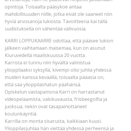
opintoja. Toisaalta pääsykoe antaa
mahdollisuuden niille, jotka eivät ole saaneet niin
hyviä arvosanoja lukiosta. Tavoitteena kai tällä
uudistuksella on vähentää välivuosia.
KARRI LOPPUKAARRE odottaa, että pääsee lukion
jälkeen vaihtamaan maisemaa, kun on asunut
Kiuruvedellä maaliskuussa 20 vuotta.
Karrista ei tunnu niin hyvältä valmistua
ylioppilaaksi syksyllä, kivempi olisi juhlia yhdessä
muiden kanssa keväällä, toisaalta pääasia on,
että saa ylioppilashatun päähänsä.
Opiskelun vastapainona Karri on harrastanut
videopelaamista, valokuvausta, frisbeegolfia ja
juoksua, nekin ovat tasapainottaneet
koulunkäyntiä.
Karrilla on monta sisarusta, kaikkiaan kuusi.
Ylioppilasjuhlaa hän viettää yhdessä perheensä ja