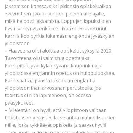
jaksamisen kanssa, siksi pidensin opiskeluaikaa
3,5 vuoteen. Jaoin opintoni pidemmälle ajalle,
mikä helpotti jaksamista. Loppujen lopuksi olen
hyvin viihtynyt, enkä ole liikaa stressaantunut.
Karri aikoo pyrkiä lukemaan englantia Jyväskylän
yliopistoon.
– Haaveena olisi aloittaa opiskelut syksyllä 2020.
Tavoitteena olisi valmistua opettajaksi.
Karri pitää Jyväskylää hyvänä kaupunkina ja
yliopistossa englannin opetus on huippuluokkaa.
Karri saattaa päästä lukemaan englantia
yliopistoon ihan arvosanan perusteella, jos
todistus ei riitä läpimenoon, on edessä
pääsykokeet.
– Mielestäni on hyvä, että yliopistoon valitaan
todistuksen perusteella, se antaa mahdollisuuden
niille, jotka tykkäävät opiskella ja saavat hyviä
arvosanoja, näin he pääsevät helposti jatkamaan