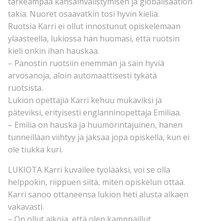
tärkeämpää kansainvälistymisen ja globalisaation
takia. Nuoret osaavatkin tosi hyvin kieliä.
Ruotsia Karri ei ollut innostunut opiskelemaan
yläasteella, lukiossa hän huomasi, että ruotsin
kieli onkin ihan hauskaa.
– Panostin ruotsiin enemmän ja sain hyviä
arvosanoja, aloin automaattisesti tykätä
ruotsista.
Lukion opettajia Karri kehuu mukaviksi ja
päteviksi, erityisesti englanninopettaja Emiliaa.
– Emilia on hauska ja huumorintajuinen, hänen
tunneillaan viihtyy ja jaksaa jopa opiskella, kun ei
ole tiukka kuri.
LUKIOTA Karri kuvailee työlääksi, voi se olla
helppokin, riippuen siitä, miten opiskelun ottaa.
Karri sanoo ottaneensa lukion heti alusta alkaen
vakavasti.
– On ollut aikoja, että olen kamppaillut