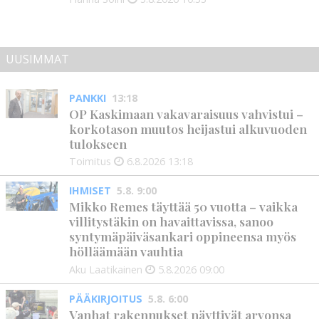
UUSIMMAT
PANKKI
13:18
OP Kaskimaan vakavaraisuus vahvistui –
korkotason muutos heijastui alkuvuoden
tulokseen
Toimitus
6.8.2026
13:18
IHMISET
5.8. 9:00
Mikko Remes täyttää 50 vuotta – vaikka
villitystäkin on havaittavissa, sanoo
syntymäpäiväsankari oppineensa myös
hölläämään vauhtia
Aku Laatikainen
5.8.2026
09:00
PÄÄKIRJOITUS
5.8. 6:00
Vanhat rakennukset näyttivät arvonsa