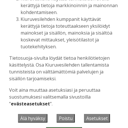
kerättyjä tietoja markkinoinnin ja mainonnan
kohdentamiseen.
Kiuruvesilehden kumppanit käyttävät
kerättyjä tietoja toteuttaakseen yksilöidyt
mainokset ja sisällön, mainoksia ja sisältöä
koskevat mittaukset, yleisötilastot ja
tuotekehityksen.
AIEMMIN AIHEESTA
Tietosuoja-sivulta löydät tietoa henkilötietojen
käsittelystä. Osa Kiuruvesilehden tallentamista
OP Kaskimaan vakavaraisuus vahvistui –
tunnisteista on välttämättömiä palvelujen ja
korkotason muutos heijastui alkuvuoden
sisällön tarjoamiseksi.
tulokseen
Tilaajille
Voit aina muuttaa asetuksiasi ja peruuttaa
Toimitus
6.8.2026
13:18
suostumuksesi valitsemalla sivustoilla
”
evästeasetukset
”.
Mikko Remes täyttää 50 vuotta – vaikka
villitystäkin on havaittavissa, sanoo
syntymäpäiväsankari oppineensa myös
Älä hyväksy
Poistu
Asetukset
hölläämään vauhtia