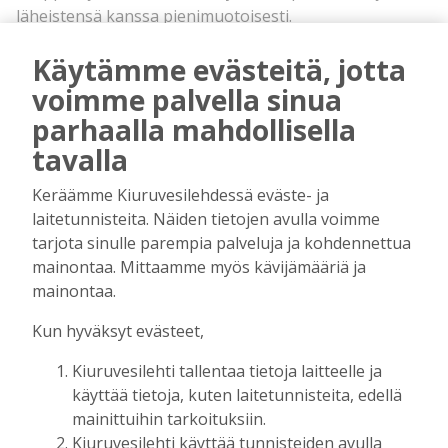
läheistensä kanssa pienimuotoisesti.
Karri asuu yksin koiransa Kodan kanssa.
Käytämme evästeitä, jotta
mainos alkaa
voimme palvella sinua
parhaalla mahdollisella
tavalla
Keräämme Kiuruvesilehdessä eväste- ja
laitetunnisteita. Näiden tietojen avulla voimme
tarjota sinulle parempia palveluja ja kohdennettua
mainontaa. Mittaamme myös kävijämääriä ja
mainos päättyy
mainontaa.
Kun hyväksyt evästeet,
Kiuruvesilehti tallentaa tietoja laitteelle ja
käyttää tietoja, kuten laitetunnisteita, edellä
mainittuihin tarkoituksiin.
Kiuruvesilehti käyttää tunnisteiden avulla