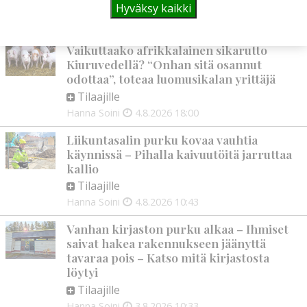
Tilaajille
Hyväksy kaikki
Aku Laatikainen
5.8.2026
09:00
Vaikuttaako afrikkalainen sikarutto
Kiuruvedellä? “Onhan sitä osannut
odottaa”, toteaa luomusikalan yrittäjä
Tilaajille
Hanna Soini
4.8.2026
18:00
Liikuntasalin purku kovaa vauhtia
käynnissä – Pihalla kaivuutöitä jarruttaa
kallio
Tilaajille
Hanna Soini
4.8.2026
10:43
Vanhan kirjaston purku alkaa – Ihmiset
saivat hakea rakennukseen jäänyttä
tavaraa pois – Katso mitä kirjastosta
löytyi
Tilaajille
Hanna Soini
3.8.2026
10:33