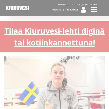
Torstai 6.8.2026 -
Toimi, Keimo ja Sixten
KIRJAUDU
LUO TUNNUS
Tilaa Kiuruvesi-lehti diginä
tai kotiinkannettuna!