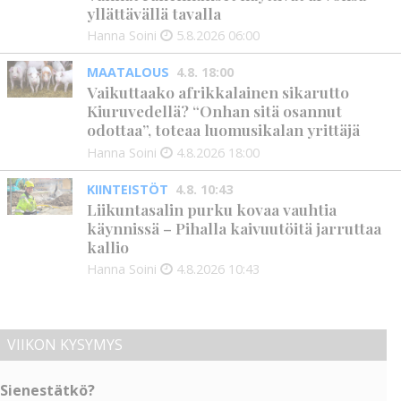
yllättävällä tavalla
Hanna Soini
5.8.2026
06:00
MAATALOUS
4.8. 18:00
Vaikuttaako afrikkalainen sikarutto
Kiuruvedellä? “Onhan sitä osannut
odottaa”, toteaa luomusikalan yrittäjä
Hanna Soini
4.8.2026
18:00
KIINTEISTÖT
4.8. 10:43
Liikuntasalin purku kovaa vauhtia
käynnissä – Pihalla kaivuutöitä jarruttaa
kallio
Hanna Soini
4.8.2026
10:43
VIIKON KYSYMYS
Sienestätkö?