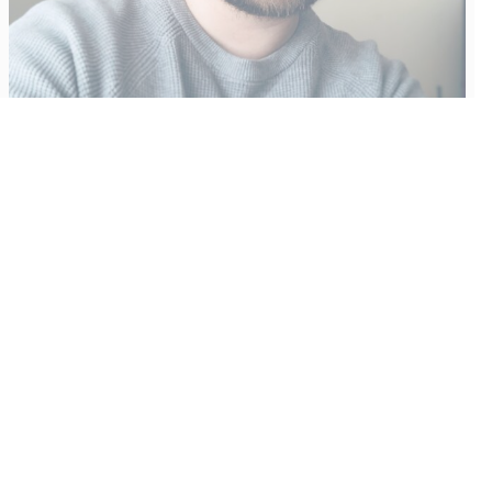
Vähempikin riittäisi?
Aku Laatikainen
31.7.2026
09:00
Tämän vuoden marraskuussa ilmestyy kaikkien aikojen
odotetuin ja ennakkotilatuin, ja hyvin todennäköisesti myös
kaikkien aikojen myydyimmäksi videopeliksi nouseva GTA VI.
Käyntiosoite
:
Kiuruvesi Lehti oy
Niemistenkatu 4
Kiuruvesi