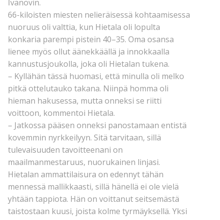
Ivanovin.
66-kiloisten miesten nelieräisessä kohtaamisessa
nuoruus oli valttia, kun Hietala oli lopulta
konkaria parempi pistein 40–35. Oma osansa
lienee myös ollut äänekkäällä ja innokkaalla
kannustusjoukolla, joka oli Hietalan tukena.
– Kyllähän tässä huomasi, että minulla oli melko
pitkä ottelutauko takana. Niinpä homma oli
hieman hakusessa, mutta onneksi se riitti
voittoon, kommentoi Hietala.
– Jatkossa pääsen onneksi panostamaan entistä
kovemmin nyrkkeilyyn. Sitä tarvitaan, sillä
tulevaisuuden tavoitteenani on
maailmanmestaruus, nuorukainen linjasi.
Hietalan ammattilaisura on edennyt tähän
mennessä mallikkaasti, sillä hänellä ei ole vielä
yhtään tappiota. Hän on voittanut seitsemästä
taistostaan kuusi, joista kolme tyrmäyksellä. Yksi