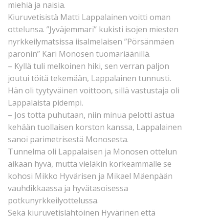
miehiä ja naisia.
Kiuruvetisistä Matti Lappalainen voitti oman
ottelunsa. ”Jyväjemmari” kukisti isojen miesten
nyrkkeilymatsissa iisalmelaisen ”Pörsänmäen
paronin” Kari Monosen tuomariäänillä.
– Kyllä tuli melkoinen hiki, sen verran paljon
joutui töitä tekemään, Lappalainen tunnusti.
Hän oli tyytyväinen voittoon, sillä vastustaja oli
Lappalaista pidempi.
– Jos totta puhutaan, niin minua pelotti astua
kehään tuollaisen korston kanssa, Lappalainen
sanoi parimetrisestä Monosesta.
Tunnelma oli Lappalaisen ja Monosen ottelun
aikaan hyvä, mutta vieläkin korkeammalle se
kohosi Mikko Hyvärisen ja Mikael Mäenpään
vauhdikkaassa ja hyvätasoisessa
potkunyrkkeilyottelussa.
Sekä kiuruvetislähtöinen Hyvärinen että