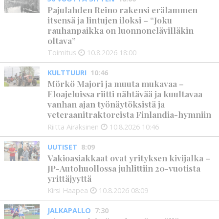
Pajulahden Reino rakensi erälammen
itsensä ja lintujen iloksi – “Joku
rauhanpaikka on luonnonelävilläkin
oltava”
Toimitus
10.8.2026
18:00
KULTTUURI
10:46
Mörkö Majori ja muuta mukavaa –
Eloajeluissa riitti nähtävää ja kuultavaa
vanhan ajan työnäytöksistä ja
veteraanitraktoreista Finlandia-hymniin
Riitta Airaksinen
10.8.2026
10:46
UUTISET
8:09
Vakioasiakkaat ovat yrityksen kivijalka –
JP-Autohuollossa juhlittiin 20-vuotista
yrittäjyyttä
Kirsi Haapea
10.8.2026
08:09
JALKAPALLO
7:30