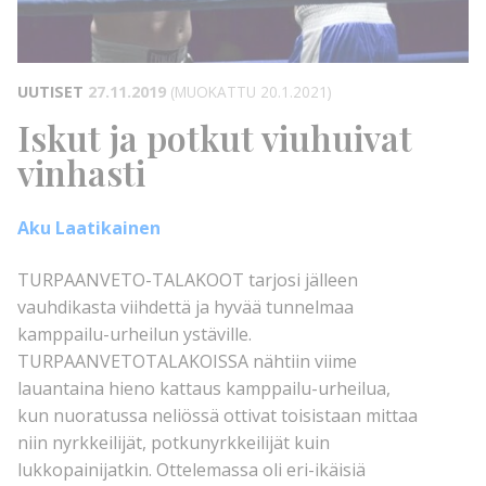
UUTISET
27.11.2019
(MUOKATTU 20.1.2021)
Iskut ja potkut viuhuivat
vinhasti
Aku Laatikainen
TURPAANVETO-TALAKOOT tarjosi jälleen
vauhdikasta viihdettä ja hyvää tunnelmaa
kamppailu-urheilun ystäville.
TURPAANVETOTALAKOISSA nähtiin viime
lauantaina hieno kattaus kamppailu-urheilua,
kun nuoratussa neliössä ottivat toisistaan mittaa
niin nyrkkeilijät, potkunyrkkeilijät kuin
lukkopainijatkin. Ottelemassa oli eri-ikäisiä