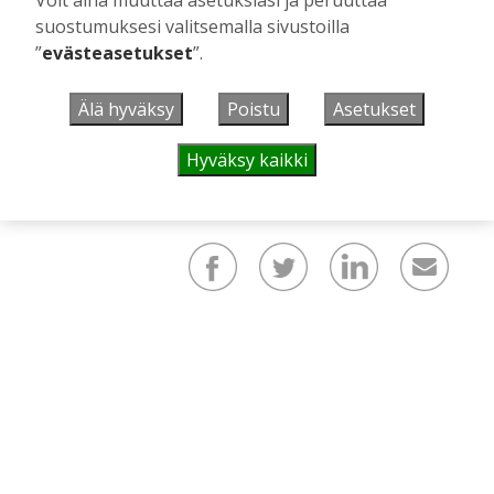
suostumuksesi valitsemalla sivustoilla
”
evästeasetukset
”.
Älä hyväksy
Poistu
Asetukset
Hyväksy kaikki
mainos päättyy