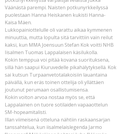
Väänästä parempi. Naisten potkunyrkkeilyssä
puolestaan Hanna Heiskanen kukisti Hanna-
Kaisa Mäen.
Lukkopainiottelulle oli varattu aikaa kymmenen
minuuttia, mutta lopulta sitä tarvittiin vain reilut
kaksi, kun MMA Joensuun Stefan Kok voitti NHB
Iisalmen Tuomas Lappalaisen käsilukolla.
Kokin temppua voi pitää kovana suorituksena,
sillä hän saapui Kiuruvedelle pikahälytyksellä. Kok
sai kutsun Turpaanvetotalakoisiin lauantaina
päivällä, kun eräs toinen ottelija oli yllättäen
joutunut perumaan osallistumisensa.
Kokin voiton arvoa nostaa myös se, että
Lappalainen on tuore sotilaiden vapaaottelun
SM-hopeamitalisti.
Illan viimeisenä otteluna nähtiin raskaansarjan
tanssahtelua, kun iisalmelaislegenda Jarmo