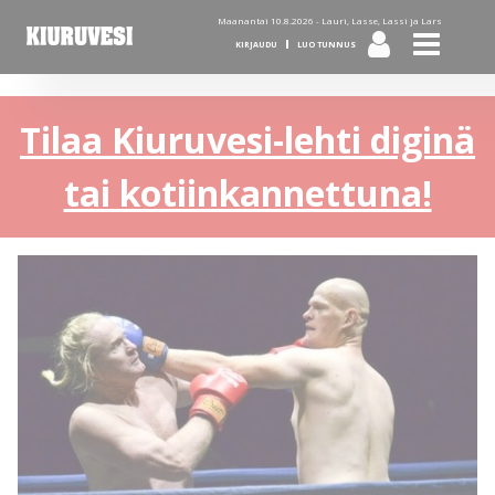
Maanantai 10.8.2026 -
Lauri, Lasse, Lassi ja Lars
KIRJAUDU
LUO TUNNUS
Tilaa Kiuruvesi-lehti diginä
tai kotiinkannettuna!