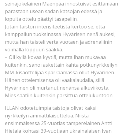
seinäjokelainen Mäenpää innostuivat esittämään
parastaan usean sadan katsojan edessä ja
lopulta ottelu päättyi tasapeliin.
Jotain taiston intensiteetistä kertoo se, että
kamppailun tuoksinassa Hyvärisen nenä aukesi,
mutta hän taisteli verta vuotaen ja adrenaliinin
voimalla loppuun saakka.
– Oli kyllä kovaa kyytiä, mutta ihan mukavaa
kuitenkin, sanoi äskettäin kahta potkunyrkkeilyn
MM-kisaottelijaa sparraamassa ollut Hyvärinen.
Hänen ottelemisensa oli vaakalaudalla, sillä
Hyvärinen oli murtanut nenänsä alkuviikosta.
Mies saatiin kuitenkin parsittua ottelukuntoon.
ILLAN odotetuimpia taistoja olivat kaksi
nyrkkeilyn ammattilaisottelua. Niistä
ensimmäisessä 25-vuotias tamperelainen Antti
Hietala kohtasi 39-vuotiaan ukrainalaisen Ivan