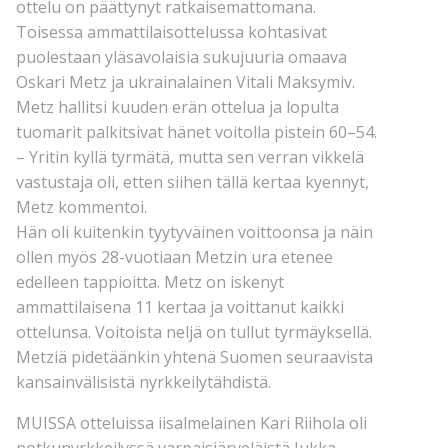
ottelu on päättynyt ratkaisemattomana.
Toisessa ammattilaisottelussa kohtasivat
puolestaan yläsavolaisia sukujuuria omaava
Oskari Metz ja ukrainalainen Vitali Maksymiv.
Metz hallitsi kuuden erän ottelua ja lopulta
tuomarit palkitsivat hänet voitolla pistein 60–54.
– Yritin kyllä tyrmätä, mutta sen verran vikkelä
vastustaja oli, etten siihen tällä kertaa kyennyt,
Metz kommentoi.
Hän oli kuitenkin tyytyväinen voittoonsa ja näin
ollen myös 28-vuotiaan Metzin ura etenee
edelleen tappioitta. Metz on iskenyt
ammattilaisena 11 kertaa ja voittanut kaikki
ottelunsa. Voitoista neljä on tullut tyrmäyksellä.
Metziä pidetäänkin yhtenä Suomen seuraavista
kansainvälisistä nyrkkeilytähdistä.
MUISSA otteluissa iisalmelainen Kari Riihola oli
potkunyrkkeilyssä varpaisjärveläistä Jukka