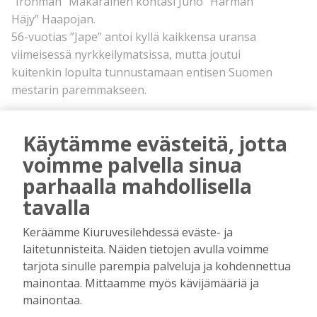
”Ironman” Mäkäräinen kohtasi Juho ”Härmän
Häjy” Haapojan.
56-vuotias ”Jape” antoi kyllä kaikkensa uransa
viimeisessä nyrkkeilymatsissa, mutta joutui
kuitenkin lopulta tunnustamaan entisen Suomen
mestarin paremmakseen.
TURPAANVETOTALAKOIDEN tuotto oli tällä
kertaa 2 500 euroa ja se tullaan lahjoittamaan
Käytämme evästeitä, jotta
edellisvuosien tapaan hyväntekeväisyyteen.
voimme palvella sinua
Puuhamiehiin kuuluva Matti Lappalainen myös
parhaalla mahdollisella
lupasi, että ensikin vuonna tapahtuma aiotaan
tavalla
järjestää.
Hän sanoi olevansa tyytyväinen siihen, että
Keräämme Kiuruvesilehdessä eväste- ja
Turpaanvetotalakoot on joka vuosi onnistunut ja
laitetunnisteita. Näiden tietojen avulla voimme
saavuttanut vankan suosion yleisön ja
tarjota sinulle parempia palveluja ja kohdennettua
ottelijoiden keskuudessa.
mainontaa. Mittaamme myös kävijämääriä ja
– Erityiskiitos on annettava sponsoreille, sillä
mainontaa.
ilman heitä tämä ei olisi mahdollista.