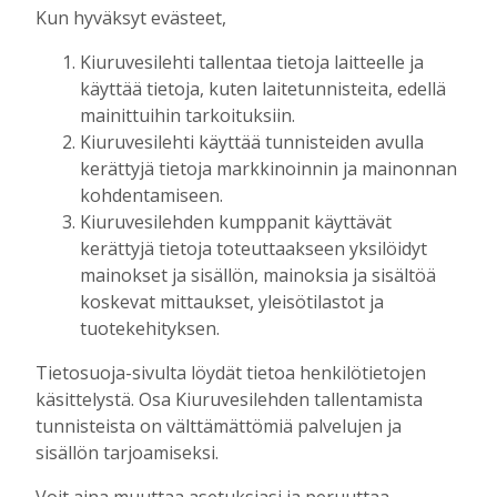
Kun hyväksyt evästeet,
Yläsavolaisten ohella myös muualta tulleet ovat
tykästyneet tapahtuman rentoon tunnelmaan.
Kiuruvesilehti tallentaa tietoja laitteelle ja
Muun muassa nyrkkeilyn keskisarjan entinen
käyttää tietoja, kuten laitetunnisteita, edellä
Euroopan mestari Amin Asikainen on ollut tuttu
mainittuihin tarkoituksiin.
näky Turpaanvetotalakoissa. Hän oli nytkin
Kiuruvesilehti käyttää tunnisteiden avulla
mukana, joskaan ei ottelemassa vaan
kerättyjä tietoja markkinoinnin ja mainonnan
kulmamiehenä ja kannustusjoukoissa.
kohdentamiseen.
Matti Lappalainen sanoi, että niin sanottua isoa
Kiuruvesilehden kumppanit käyttävät
nimeä oli yritetty saada tälle vuodelle myös kehän
kerättyjä tietoja toteuttaakseen yksilöidyt
puolelle, mutta aikataulut eivät olleet antaneet
mainokset ja sisällön, mainoksia ja sisältöä
myöten. Kenties ensi vuonna tällainen onnistuu.
koskevat mittaukset, yleisötilastot ja
Se toisi varmasti lisää yleisöä.
tuotekehityksen.
Toinen hyvä lisäys voisi olla vapaaottelutaisto,
Tietosuoja-sivulta löydät tietoa henkilötietojen
joskin sen ”kevytversio” eli lukkopaini on jo
käsittelystä. Osa Kiuruvesilehden tallentamista
omalta osaltaan tuonut lisäväriä tapahtumaan.
tunnisteista on välttämättömiä palvelujen ja
sisällön tarjoamiseksi.
mainos alkaa
Voit aina muuttaa asetuksiasi ja peruuttaa