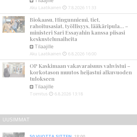
Tilaajille
Aku Laatikainen
7.8.2026
11:33
Biokaasu, Hingunniemi, tiet,
rahoitusasiat, työllisyys, lääkäripula… –
ministeri Sari Essayahin kanssa piisasi
keskustelunaiheita
Tilaajille
Aku Laatikainen
6.8.2026
16:00
OP Kaskimaan vakavaraisuus vahvistui –
korkotason muutos heijastui alkuvuoden
tulokseen
Tilaajille
Toimitus
6.8.2026
13:18
UUSIMMAT
50 VUOTTA SITTEN
18:00