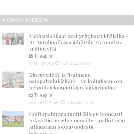
AIEMMIN AIHEESTA
Vakioasiakkaat ovat yrityksen kivijalka –
JP-Autohuollossa juhlittiin 20-vuotista
yrittäjyyttä
Tilaajille
Kirsi Haapea
10.8.2026
08:09
Kiuruvedelle ja Iisalmeen
ostopalvelulääkäri – tarkoituksena on
helpottaa kaupunkien lääkäripulaa
Tilaajille
Aku Laatikainen
7.8.2026
12:00
Golftapahtuma tuotti jälleen komeasti
tukea Kiuruveden nuorille – palkittavat
julkaistaan loppuvuodesta