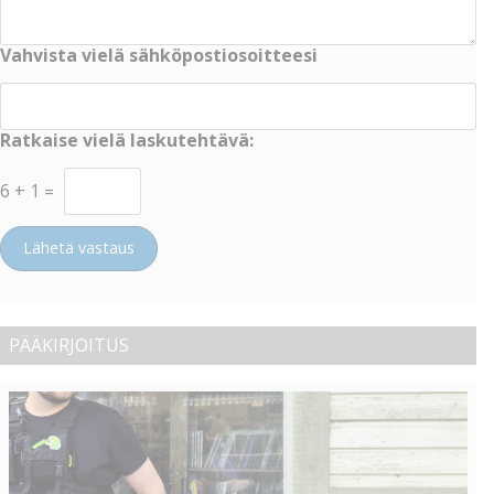
Vahvista vielä sähköpostiosoitteesi
Ratkaise vielä laskutehtävä:
6
+
1
=
Lähetä vastaus
PÄÄKIRJOITUS