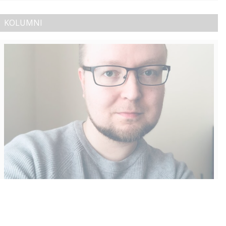
KOLUMNI
Vähempikin riittäisi?
Aku Laatikainen
31.7.2026
09:00