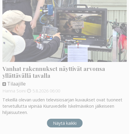
Vanhat rakennukset näyttivät arvonsa
yllättävällä tavalla
Tilaajille
Hanna Soini
5.8.2026
06:00
Tekeillä olevan uuden televisiosarjan kuvaukset ovat tuoneet
tervetullutta vipinää Kiuruvedelle Iskelmäviikon jälkeiseen
hiljaisuuteen.
Näytä kaikki