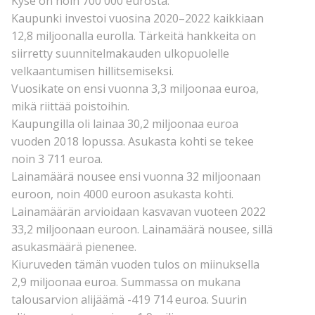
Kyse on noin 700 000 eurosta.
Kaupunki investoi vuosina 2020–2022 kaikkiaan
12,8 miljoonalla eurolla. Tärkeitä hankkeita on
siirretty suunnitelmakauden ulkopuolelle
velkaantumisen hillitsemiseksi.
Vuosikate on ensi vuonna 3,3 miljoonaa euroa,
mikä riittää poistoihin.
Kaupungilla oli lainaa 30,2 miljoonaa euroa
vuoden 2018 lopussa. Asukasta kohti se tekee
noin 3 711 euroa.
Lainamäärä nousee ensi vuonna 32 miljoonaan
euroon, noin 4000 euroon asukasta kohti.
Lainamäärän arvioidaan kasvavan vuoteen 2022
33,2 miljoonaan euroon. Lainamäärä nousee, sillä
asukasmäärä pienenee.
Kiuruveden tämän vuoden tulos on miinuksella
2,9 miljoonaa euroa. Summassa on mukana
talousarvion alijäämä -419 714 euroa. Suurin