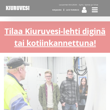
Lauantai 8.8.2026 -
Sylvi, Sylvia ja Silva
KIRJAUDU
LUO TUNNUS
Tilaa Kiuruvesi-lehti diginä
tai kotiinkannettuna!