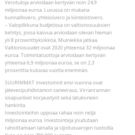
Verotuloja arvioidaan kertyvän noin 24,9
miljoonaa euroa. Luvussa on mukana
kunnallisvero, yhteisövero ja kiinteistövero.
– Valopilkkuna budjetissa on valtionosuuksien
kehitys, jossa kasvua arvioidaan olevan hieman
yli 8 prosenttiyksikköä, Muiniekka jatkaa.
Valtionosuudet ovat 2020 yhteensä 32 miljoonaa
euroa. Toimintatuottoja arvioidaan kertyvän
yhteensä 6,9 miljoonaa euroa, se on 2,3
prosenttia kuluvaa vuotta enemmän.
SUURIMMAT investoinnit ensi vuonna ovat
jätevesipuhdistamon saneeraus, Virranrannan
sisäpuoliset korjaustyöt sekä latukoneen
hankinta.
Investointeihin uppoaa rahaa noin neljä
miljoonaa euroa. Investointeja joudutaan
rahoittamaan lainalla ja sijoitusvarojen tuotoilla.