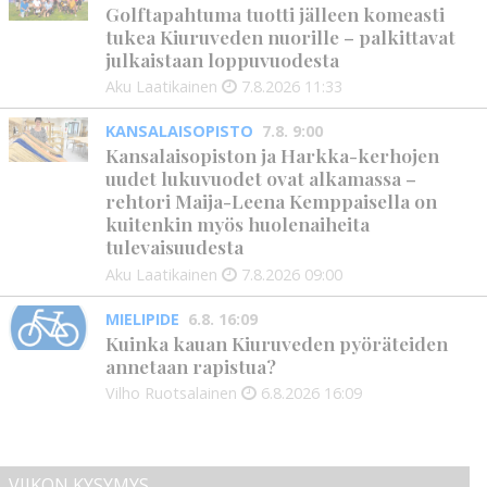
Golftapahtuma tuotti jälleen komeasti
tukea Kiuruveden nuorille – palkittavat
julkaistaan loppuvuodesta
Aku Laatikainen
7.8.2026
11:33
KANSALAISOPISTO
7.8. 9:00
Kansalaisopiston ja Harkka-kerhojen
uudet lukuvuodet ovat alkamassa –
rehtori Maija-Leena Kemppaisella on
kuitenkin myös huolenaiheita
tulevaisuudesta
Aku Laatikainen
7.8.2026
09:00
MIELIPIDE
6.8. 16:09
Kuinka kauan Kiuruveden pyöräteiden
annetaan rapistua?
Vilho Ruotsalainen
6.8.2026
16:09
VIIKON KYSYMYS