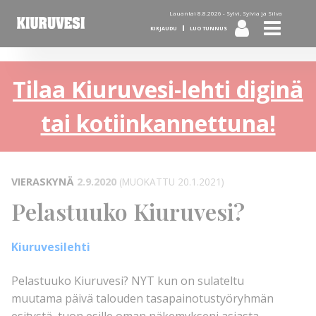
Lauantai 8.8.2026 -
Sylvi, Sylvia ja Silva
KIRJAUDU
LUO TUNNUS
Tilaa Kiuruvesi-lehti diginä
tai kotiinkannettuna!
VIERASKYNÄ
2.9.2020
(MUOKATTU 20.1.2021)
Pelastuuko Kiuruvesi?
Kiuruvesilehti
Pelastuuko Kiuruvesi? NYT kun on sulateltu
muutama päivä talouden tasapainotustyöryhmän