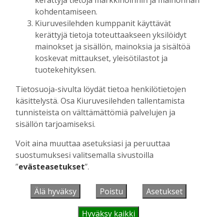
kerättyjä tietoja markkinoinnin ja mainonnan
kohdentamiseen.
Kiuruvesilehden kumppanit käyttävät
UUSIMMAT
kerättyjä tietoja toteuttaakseen yksilöidyt
mainokset ja sisällön, mainoksia ja sisältöä
koskevat mittaukset, yleisötilastot ja
MIELIPIDE
7.8. 12:26
Terveisiä eduskuntaan
tuotekehityksen.
Vilho Ruotsalainen
7.8.2026
12:26
Tietosuoja-sivulta löydät tietoa henkilötietojen
käsittelystä. Osa Kiuruvesilehden tallentamista
HYVINVOINTIALUE
7.8. 12:00
Kiuruvedelle ja Iisalmeen
tunnisteista on välttämättömiä palvelujen ja
ostopalvelulääkäri – tarkoituksena on
sisällön tarjoamiseksi.
helpottaa kaupunkien lääkäripulaa
Voit aina muuttaa asetuksiasi ja peruuttaa
Aku Laatikainen
7.8.2026
12:00
suostumuksesi valitsemalla sivustoilla
GOLF
7.8. 11:33
”
evästeasetukset
”.
Golftapahtuma tuotti jälleen komeasti
tukea Kiuruveden nuorille – palkittavat
Älä hyväksy
Poistu
Asetukset
julkaistaan loppuvuodesta
Aku Laatikainen
7.8.2026
11:33
Hyväksy kaikki