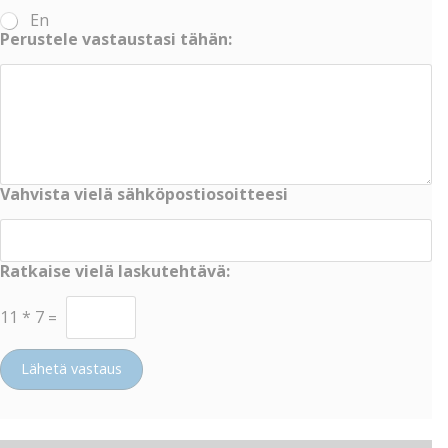
En
Perustele vastaustasi tähän:
Vahvista vielä sähköpostiosoitteesi
Ratkaise vielä laskutehtävä:
11
*
7
=
Lähetä vastaus