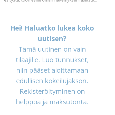
esitystä, tuon esille oman näkemykseni asiasta…
Hei! Haluatko lukea koko
uutisen?
Tämä uutinen on vain
tilaajille. Luo tunnukset,
niin pääset aloittamaan
edullisen kokeilujakson.
Rekisteröityminen on
helppoa ja maksutonta.