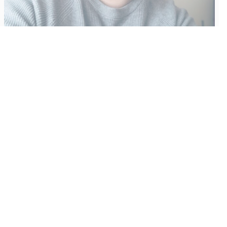
Vähempikin riittäisi?
Aku Laatikainen
31.7.2026
09:00
Tämän vuoden marraskuussa ilmestyy kaikkien aikojen
odotetuin ja ennakkotilatuin, ja hyvin todennäköisesti myös
kaikkien aikojen myydyimmäksi videopeliksi nouseva GTA VI.
Käyntiosoite
:
Kiuruvesi Lehti oy
Niemistenkatu 4
Kiuruvesi
Postiosoite
:
Kiuruvesi Lehti oy