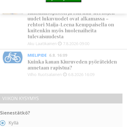
KANSALAISOPISTO
7.8. 9:00
Kansalaisopiston ja Harkka-kerhojen
uudet lukuvuodet ovat alkamassa –
rehtori Maija-Leena Kemppaisella on
kuitenkin myös huolenaiheita
tulevaisuudesta
Aku Laatikainen
7.8.2026
09:00
MIELIPIDE
6.8. 16:09
Kuinka kauan Kiuruveden pyöräteiden
annetaan rapistua?
Vilho Ruotsalainen
6.8.2026
16:09
VIIKON KYSYMYS
Sienestätkö?
Kyllä