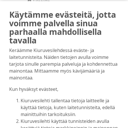
Tilaajille
Pauliina Kuonanoja
3.8.2026
08:00
Käytämme evästeitä, jotta
Yhdessä tekemällä syntyy paras
voimme palvella sinua
tunnelma
parhaalla mahdollisella
Tilaajille
tavalla
Ari Kärkkäinen
20.7.2026
08:00
Keräämme Kiuruvesilehdessä eväste- ja
Kotiseuturakkautta
laitetunnisteita. Näiden tietojen avulla voimme
Tilaajille
tarjota sinulle parempia palveluja ja kohdennettua
Risto Juntunen
13.7.2026
10:42
mainontaa. Mittaamme myös kävijämääriä ja
mainontaa.
Yhteinen sävel kantaa pitkälle
Tilaajille
Kun hyväksyt evästeet,
Juha-Pekka Rusanen
7.7.2026
10:00
Kiuruvesilehti tallentaa tietoja laitteelle ja
käyttää tietoja, kuten laitetunnisteita, edellä
Onko aina pakko olla mielipide?
mainittuihin tarkoituksiin.
Tilaajille
Kiuruvesilehti käyttää tunnisteiden avulla
Heidi Huhtilainen
30.6.2026
11:44