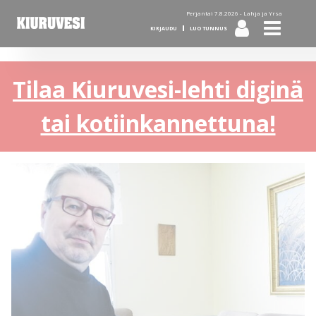
Perjantai 7.8.2026 -
Lahja ja Yrsa
KIRJAUDU
LUO TUNNUS
Tilaa Kiuruvesi-lehti diginä
tai kotiinkannettuna!