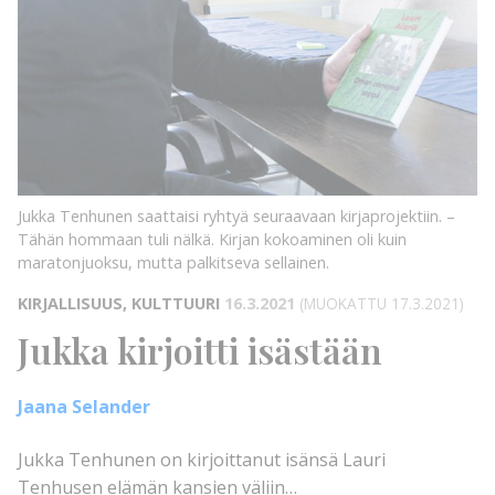
Jukka Tenhunen saattaisi ryhtyä seuraavaan kirjaprojektiin. –
Tähän hommaan tuli nälkä. Kirjan kokoaminen oli kuin
maratonjuoksu, mutta palkitseva sellainen.
KIRJALLISUUS, KULTTUURI
16.3.2021
(MUOKATTU 17.3.2021)
Jukka kirjoitti isästään
Jaana Selander
Jukka Tenhunen on kirjoittanut isänsä Lauri
Tenhusen elämän kansien väliin…