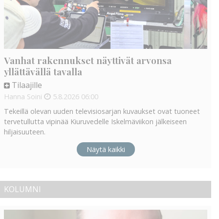
Vanhat rakennukset näyttivät arvonsa
yllättävällä tavalla
Tilaajille
Hanna Soini
5.8.2026
06:00
Tekeillä olevan uuden televisiosarjan kuvaukset ovat tuoneet
tervetullutta vipinää Kiuruvedelle Iskelmäviikon jälkeiseen
hiljaisuuteen.
Näytä kaikki
KOLUMNI