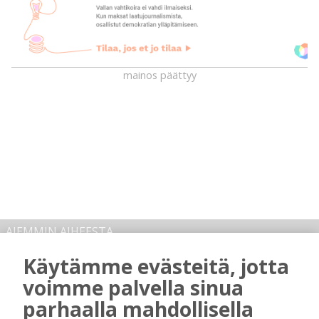
mainos päättyy
AIEMMIN AIHEESTA
Käytämme evästeitä, jotta
Kansalaisopiston ja Harkka-kerhojen
voimme palvella sinua
uudet lukuvuodet ovat alkamassa –
rehtori Maija-Leena Kemppaisella on
parhaalla mahdollisella
kuitenkin myös huolenaiheita