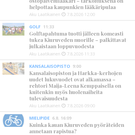
ostopalvelulääkäri – tarkoituksena on
helpottaa kaupunkien lääkäripulaa
Aku Laatikainen
7.8.2026
12:00
GOLF
11:33
Golftapahtuma tuotti jälleen komeasti
tukea Kiuruveden nuorille – palkittavat
julkaistaan loppuvuodesta
Aku Laatikainen
7.8.2026
11:33
KANSALAISOPISTO
9:00
Kansalaisopiston ja Harkka-kerhojen
uudet lukuvuodet ovat alkamassa –
rehtori Maija-Leena Kemppaisella on
kuitenkin myös huolenaiheita
tulevaisuudesta
Aku Laatikainen
7.8.2026
09:00
MIELIPIDE
6.8. 16:09
Kuinka kauan Kiuruveden pyöräteiden
annetaan rapistua?