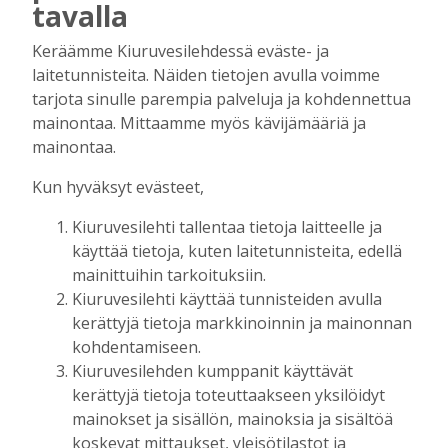
tavalla
tulevaisuudesta
Tilaajille
Keräämme Kiuruvesilehdessä eväste- ja
Aku Laatikainen
7.8.2026
09:00
laitetunnisteita. Näiden tietojen avulla voimme
tarjota sinulle parempia palveluja ja kohdennettua
Uuden televisiosarjan kuvauksissa käy
hyörinä – Katso kuvista, miltä
mainontaa. Mittaamme myös kävijämääriä ja
kuvauspaikalla Kiuruveden keskustassa
mainontaa.
näyttää
Kun hyväksyt evästeet,
Tilaajille
Hanna Soini
31.7.2026
14:51
Kiuruvesilehti tallentaa tietoja laitteelle ja
käyttää tietoja, kuten laitetunnisteita, edellä
Kauppojen perustaminen maaseudulle
sallittiin 1860-luvun alussa – vähitellen
mainittuihin tarkoituksiin.
kaupanteko levittäytyi koko Kiuruvedelle
Kiuruvesilehti käyttää tunnisteiden avulla
Tilaajille
kerättyjä tietoja markkinoinnin ja mainonnan
Jouko Kokkonen
31.7.2026
12:00
kohdentamiseen.
Kiuruvesilehden kumppanit käyttävät
Perinteiset Eloajelut järjestetään ensi
kerättyjä tietoja toteuttaakseen yksilöidyt
viikolla – luvassa on jälleen monipuolista
mainokset ja sisällön, mainoksia ja sisältöä
ohjelmaa
koskevat mittaukset, yleisötilastot ja