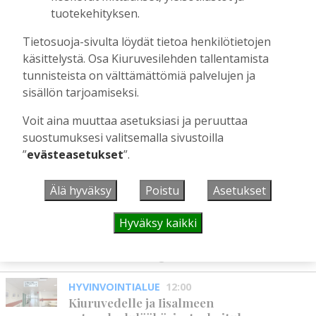
Tilaajille
tuotekehityksen.
Aku Laatikainen
29.7.2026
08:00
Tietosuoja-sivulta löydät tietoa henkilötietojen
Äiti ja tytär kirjoittavat sodasta ja
käsittelystä. Osa Kiuruvesilehden tallentamista
siirtolaisuudesta – kirjojen päähenkilöt ja
tunnisteista on välttämättömiä palvelujen ja
toinen kirjoittaja ovat kotoisin
Kiuruveden Ruutanalta
sisällön tarjoamiseksi.
Tilaajille
Voit aina muuttaa asetuksiasi ja peruuttaa
Aku Laatikainen
22.7.2026
11:00
suostumuksesi valitsemalla sivustoilla
”
evästeasetukset
”.
UUSIMMAT
Älä hyväksy
Poistu
Asetukset
Hyväksy kaikki
MIELIPIDE
12:26
Terveisiä eduskuntaan
Vilho Ruotsalainen
7.8.2026
12:26
HYVINVOINTIALUE
12:00
Kiuruvedelle ja Iisalmeen