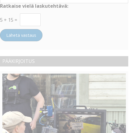
Ratkaise vielä laskutehtävä:
5
+
15
=
Lähetä vastaus
PÄÄKIRJOITUS