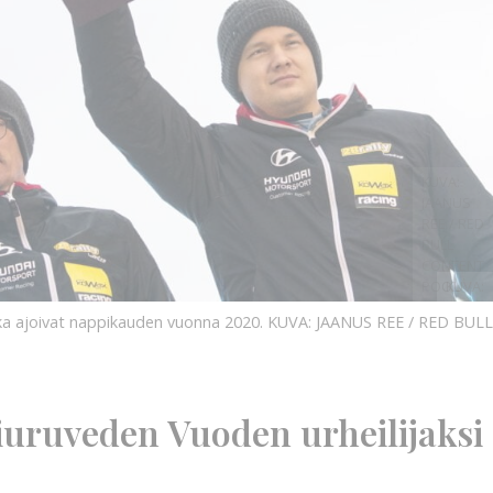
KUVA:
JAANUS
REE / RED
BULL
CONTENT
POOL
KUVA:
ukka ajoivat nappikauden vuonna 2020.
KUVA: JAANUS REE / RED BULL
Kiuruveden Vuoden urheilijaksi