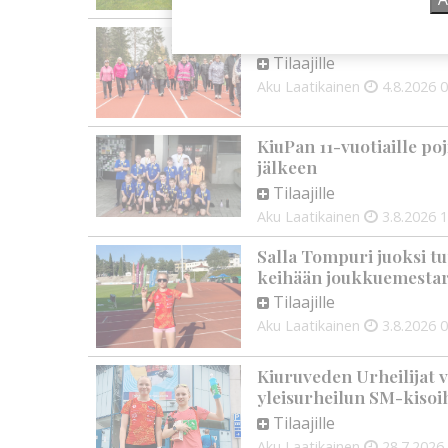
Kuorevirran urheiluken
Tilaajille
Aku Laatikainen
4.8.2026
0
KiuPan 11-vuotiaille po
jälkeen
Tilaajille
Aku Laatikainen
3.8.2026
1
Salla Tompuri juoksi tu
keihään joukkuemestar
Tilaajille
Aku Laatikainen
3.8.2026
0
Kiuruveden Urheilijat v
yleisurheilun SM-kisoi
Tilaajille
Aku Laatikainen
28.7.2026