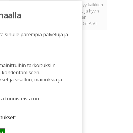
Tämän vuoden marraskuussa ilmestyy kaikkien
aikojen odotetuin ja ennakkotilatuin, ja hyvin
haalla
todennäköisesti myös kaikkien aikojen
myydyimmäksi videopeliksi nouseva GTA VI.
a sinulle parempia palveluja ja
 mainittuihin tarkoituksiin.
an kohdentamiseen.
et ja sisällön, mainoksia ja
ta tunnisteista on
tukset
”.
ki