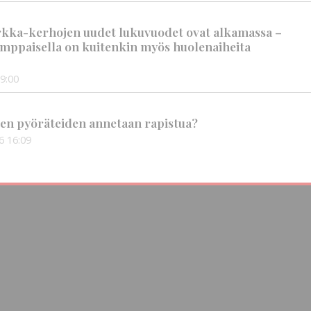
rkka-kerhojen uudet lukuvuodet ovat alkamassa –
mppaisella on kuitenkin myös huolenaiheita
9:00
en pyöräteiden annetaan rapistua?
6
16:09