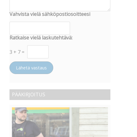
Vahvista vielä sähköpostiosoitteesi
Ratkaise vielä laskutehtävä:
3
+
7
=
Lähetä vastaus
PÄÄKIRJOITUS