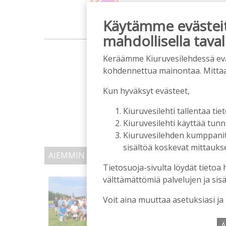
Käytämme evästeitä
mahdollisella taval
m
Keräämme Kiuruvesilehdessä eväst
kohdennettua mainontaa. Mitta
Kun hyväksyt evästeet,
Kiuruvesilehti tallentaa tiet
Kiuruvesilehti käyttää tun
Kiuruvesilehden kumppanit k
sisältöä koskevat mittaukset
AIEMMIN AIHEESTA
Tietosuoja-sivulta löydät tietoa 
välttämättömiä palvelujen ja sisä
Golftapahtuma tuotti j
palkittavat julkaistaa
Voit aina muuttaa asetuksiasi ja
Tilaajille
Aku Laatikainen
7.8.2026
1
Ä