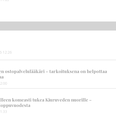
6
12:26
en ostopalvelulääkäri – tarkoituksena on helpottaa
aa
2:00
älleen komeasti tukea Kiuruveden nuorille –
n loppuvuodesta
1:33