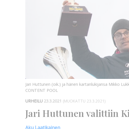
Jari Huttunen (oik.) ja hänen kartanlukijansa Mikko L
CONTENT POOL
URHEILU
23.3.2021
(MUOKATTU 23.3.2021)
Jari Huttunen valittiin 
Aku Laatikainen