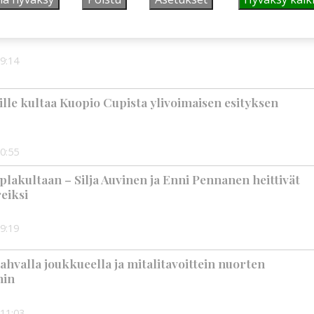
tällä järjestetään kaikille avoin kävelytapahtuma
9:14
jille kultaa Kuopio Cupista ylivoimaisen esityksen
0:55
plakultaan – Silja Auvinen ja Enni Pennanen heittivät
eiksi
9:19
ahvalla joukkueella ja mitalitavoittein nuorten
hin
11:03