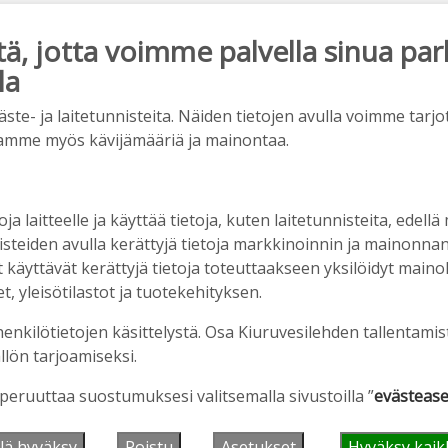
, jotta voimme palvella sinua par
la
ainos päättyy
e- ja laitetunnisteita. Näiden tietojen avulla voimme tarjot
amme myös kävijämääriä ja mainontaa.
oja laitteelle ja käyttää tietoja, kuten laitetunnisteita, edellä
nisteiden avulla kerättyjä tietoja markkinoinnin ja mainonn
äyttävät kerättyjä tietoja toteuttaakseen yksilöidyt mainoks
, yleisötilastot ja tuotekehityksen.
henkilötietojen käsittelystä. Osa Kiuruvesilehden tallentamis
llön tarjoamiseksi.
älleen komeasti tukea Kiuruveden nuorille –
n loppuvuodesta
 peruuttaa suostumuksesi valitsemalla sivustoilla ”
evästease
1:33
lä hyväksy
Poistu
Asetukset
Hyväksy kaik