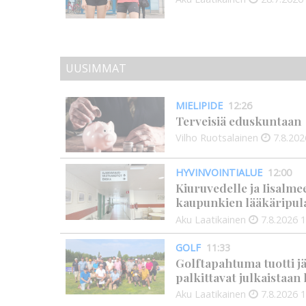
UUSIMMAT
MIELIPIDE
12:26
Terveisiä eduskuntaan
Vilho Ruotsalainen
7.8.202
HYVINVOINTIALUE
12:00
Kiuruvedelle ja Iisalme
kaupunkien lääkäripul
Aku Laatikainen
7.8.2026
1
GOLF
11:33
Golftapahtuma tuotti j
palkittavat julkaistaa
Aku Laatikainen
7.8.2026
1