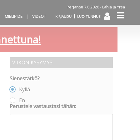
Perjantai 7.8.2026 -
Lahja ja Yrsa
MIELIPIDE
VIDEOT
KIRJAUDU
LUO TUNNUS
annettuna!
VIIKON KYSYMYS
Sienestätkö?
Kyllä
En
Perustele vastaustasi tähän: