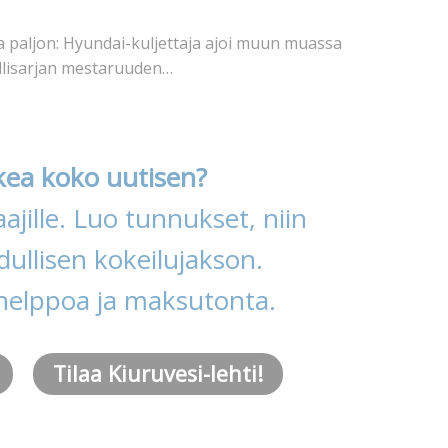
na paljon: Hyundai-kuljettaja ajoi muun muassa
llisarjan mestaruuden…
kea koko uutisen?
ajille. Luo tunnukset, niin
ullisen kokeilujakson.
helppoa ja maksutonta.
Tilaa Kiuruvesi-lehti!