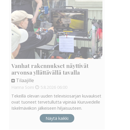
Vanhat rakennukset näyttivät
arvonsa yllättävällä tavalla
Tilaajille
Hanna Soini
5.8.2026
06:00
Tekeillä olevan uuden televisiosarjan kuvaukset
ovat tuoneet tervetullutta vipinää Kiuruvedelle
Iskelmäviikon jälkeiseen hiljaisuuteen.
Näytä kaikki