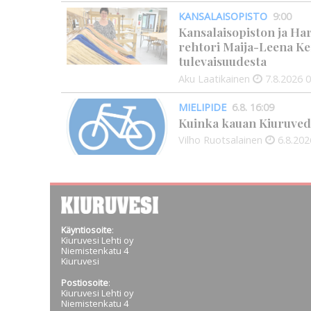
KANSALAISOPISTO
9:00
Kansalaisopiston ja Ha
rehtori Maija-Leena Ke
tulevaisuudesta
Aku Laatikainen
7.8.2026
0
MIELIPIDE
6.8. 16:09
Kuinka kauan Kiuruved
Vilho Ruotsalainen
6.8.202
Käyntiosoite
:
Kiuruvesi Lehti oy
Niemistenkatu 4
Kiuruvesi
Postiosoite
:
Kiuruvesi Lehti oy
Niemistenkatu 4