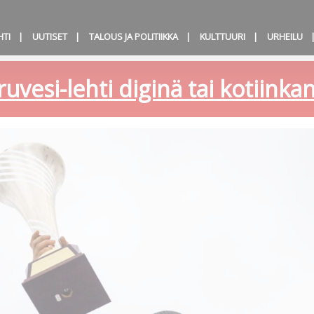
HTI
UUTISET
TALOUS JA POLITIIKKA
KULTTUURI
URHEILU
ruvesi-lehti diginä tai kotiink