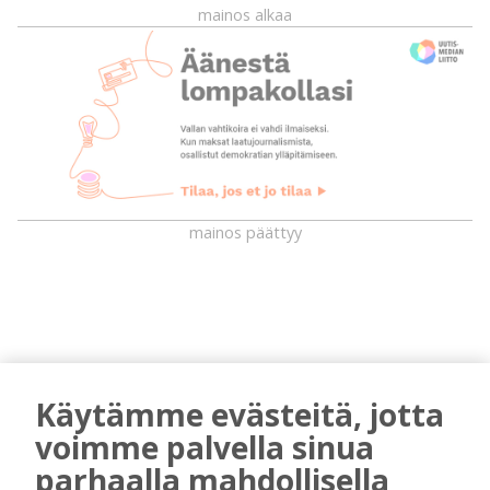
mainos alkaa
mainos päättyy
Käytämme evästeitä, jotta
voimme palvella sinua
parhaalla mahdollisella
AIEMMIN AIHEESTA