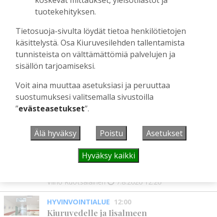
koskevat mittaukset, yleisötilastot ja
Tilaajille
tuotekehityksen.
Toimitus
11.7.2026
12:00
Tietosuoja-sivulta löydät tietoa henkilötietojen
Fehmin juttusilla on käynyt tänä vuonna
käsittelystä. Osa Kiuruvesilehden tallentamista
jo noin 50 tammaa – miksi hyvää
tunnisteista on välttämättömiä palvelujen ja
siitosoria ei kuitenkaan hyväksytty
sisällön tarjoamiseksi.
kantakirjaan?
Tilaajille
Voit aina muuttaa asetuksiasi ja peruuttaa
Toimitus
4.7.2026
08:00
suostumuksesi valitsemalla sivustoilla
”
evästeasetukset
”.
UUSIMMAT
Älä hyväksy
Poistu
Asetukset
Hyväksy kaikki
MIELIPIDE
12:26
Terveisiä eduskuntaan
Vilho Ruotsalainen
7.8.2026
12:26
HYVINVOINTIALUE
12:00
Kiuruvedelle ja Iisalmeen