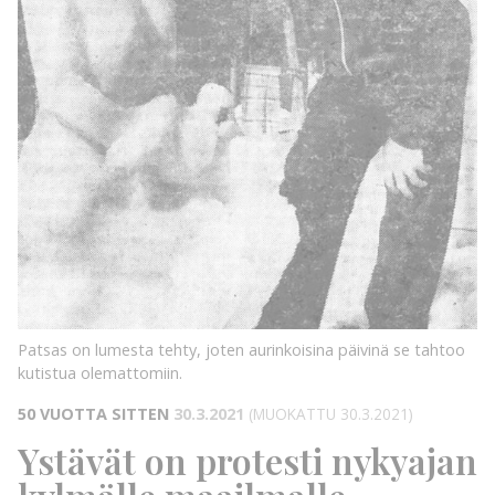
Patsas on lumesta tehty, joten aurinkoisina päivinä se tahtoo
kutistua olemattomiin.
50 VUOTTA SITTEN
30.3.2021
(MUOKATTU 30.3.2021)
Ystävät on protesti nykyajan