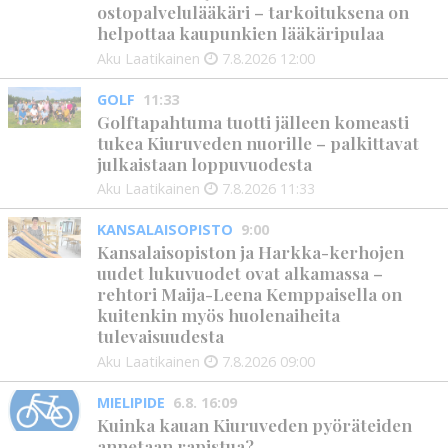
ostopalvelulääkäri – tarkoituksena on
helpottaa kaupunkien lääkäripulaa
Aku Laatikainen
7.8.2026
12:00
GOLF
11:33
Golftapahtuma tuotti jälleen komeasti
tukea Kiuruveden nuorille – palkittavat
julkaistaan loppuvuodesta
Aku Laatikainen
7.8.2026
11:33
KANSALAISOPISTO
9:00
Kansalaisopiston ja Harkka-kerhojen
uudet lukuvuodet ovat alkamassa –
rehtori Maija-Leena Kemppaisella on
kuitenkin myös huolenaiheita
tulevaisuudesta
Aku Laatikainen
7.8.2026
09:00
MIELIPIDE
6.8. 16:09
Kuinka kauan Kiuruveden pyöräteiden
annetaan rapistua?