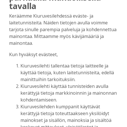
tavalla
Majasaaren marjamies kävi katsomassa
Keräämme Kiuruvesilehdessä eväste- ja
“laitumiensa” tämän kesän tuottoa
laitetunnisteita. Näiden tietojen avulla voimme
Tilaajille
tarjota sinulle parempia palveluja ja kohdennettua
Hanna Soini
1.8.2026
07:00
mainontaa. Mittaamme myös kävijämääriä ja
mainontaa.
Kiuruveden Jänteen 60-vuotisjuhlassa:
Nuorissa ja talkoohenkisessä
Kun hyväksyt evästeet,
seuratoiminnassa on urheilun tulevaisuus
Tilaajille
Kiuruvesilehti tallentaa tietoja laitteelle ja
Toimitus
24.7.2026
10:00
käyttää tietoja, kuten laitetunnisteita, edellä
mainittuihin tarkoituksiin.
Raivaajapatsaan kaskisavut ovat kyteneet
Kiuruvesilehti käyttää tunnisteiden avulla
vuosia Antero Ruotsalaisen ajatuksissa
kerättyjä tietoja markkinoinnin ja mainonnan
Tilaajille
kohdentamiseen.
Toimitus
17.7.2026
08:00
Kiuruvesilehden kumppanit käyttävät
Uusi kanttori: “Musiikki- ja
kerättyjä tietoja toteuttaakseen yksilöidyt
kuorotoiminta liittyvät seurakuntatyöhön
mainokset ja sisällön, mainoksia ja sisältöä
– julistukseen”