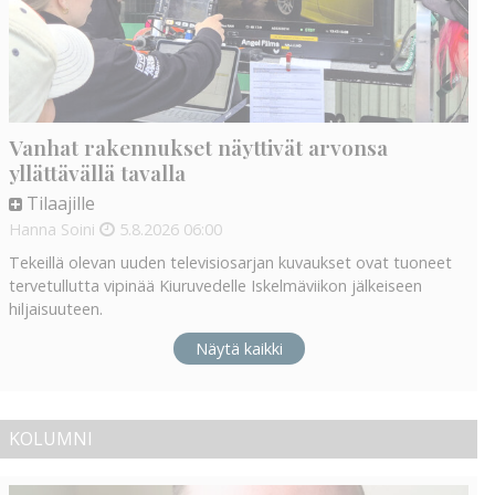
Vanhat rakennukset näyttivät arvonsa
yllättävällä tavalla
Tilaajille
Hanna Soini
5.8.2026
06:00
Tekeillä olevan uuden televisiosarjan kuvaukset ovat tuoneet
tervetullutta vipinää Kiuruvedelle Iskelmäviikon jälkeiseen
hiljaisuuteen.
Näytä kaikki
KOLUMNI