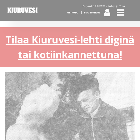
Perjantai 7.8.2026 -
Lahja ja Yrsa
KIRJAUDU
LUO TUNNUS
Tilaa Kiuruvesi-lehti diginä
tai kotiinkannettuna!