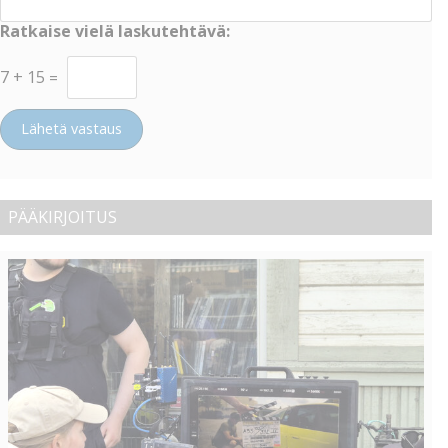
Ratkaise vielä laskutehtävä:
7
+
15
=
Lähetä vastaus
PÄÄKIRJOITUS