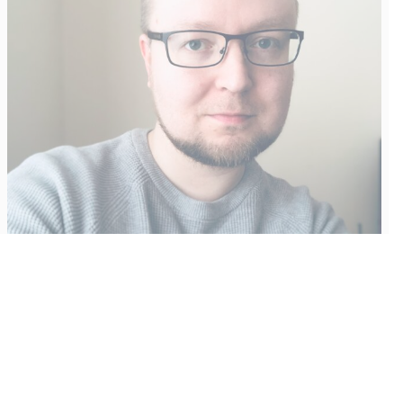
Vähempikin riittäisi?
Aku Laatikainen
31.7.2026
09:00
Tämän vuoden marraskuussa ilmestyy kaikkien aikojen
odotetuin ja ennakkotilatuin, ja hyvin todennäköisesti myös
kaikkien aikojen myydyimmäksi videopeliksi nouseva GTA VI.